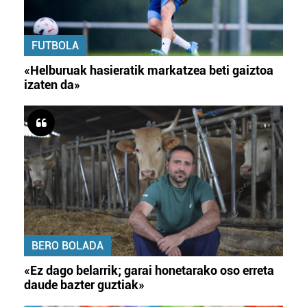
FUTBOLA
«Helburuak hasieratik markatzea beti gaiztoa
izaten da»
BERO BOLADA
«Ez dago belarrik; garai honetarako oso erreta
daude bazter guztiak»