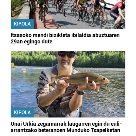
KIROLA
Itsasoko mendi bizikleta ibilaldia abuztuaren
29an egingo dute
KIROLA
Unai Urkia zegamarrak laugarren egin du euli-
arrantzako beteranoen Munduko Txapelketan