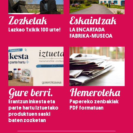
Zozketak
Eskaintzak
Lazkao Txikik 100 urte!
LA ENCARTADA
FABRIKA-MUSEOA
Gure berri.
Hemeroteka
Erantzun inkesta eta
Papereko zenbakiak
parte hartu Iztuetako
PDF formatuan
produktuen saski
baten zozketan