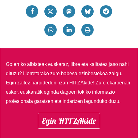
Goierriko albisteak euskaraz, libre eta kalitatez jaso nahi
dituzu?
Horretarako zure babesa ezinbestekoa zaigu.
Egin zaitez harpidedun, izan HITZAkide!
Zure ekarpenari
esker, euskaratik eginda dagoen tokiko informazio
profesionala garatzen eta indartzen lagunduko duzu.
Egin HITZAkide