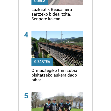
UDALA
Lazkaotik Beasainera
sartzeko bidea itxita,
Senpere kalean
4
GIZARTEA
Ormaiztegiko tren zubia
bisitatzeko aukera dago
bihar
5