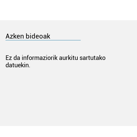
Azken bideoak
Ez da informaziorik aurkitu sartutako
datuekin.