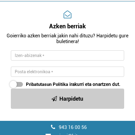
Azken berriak
Goierriko azken berriak jakin nahi dituzu? Harpidetu gure
buletinera!
Pribatutasun Politika
irakurri eta onartzen dut.
Harpidetu
943 16 00 56