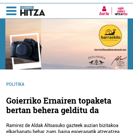
Sartu
POLITIKA
Goierriko Ernairen topaketa
bertan behera gelditu da
Ramirez de Aldak Altsasuko gazteek auzian bizitakoa
elkarbanatu behar zuen, baina egoeragatik atzeratzea