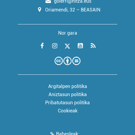
goierri@hitza.eus
Oriamendi, 32 – BEASAIN
Nor gara
Argitalpen politika
Aniztasun politika
Pribatutasun politika
Cookieak
Babesleak: