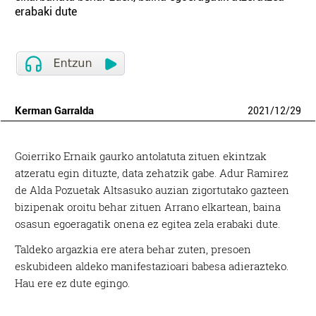
erabaki dute
Kerman Garralda
2021
/
12
/
29
Goierriko Ernaik gaurko antolatuta zituen ekintzak
atzeratu egin dituzte, data zehatzik gabe. Adur Ramirez
de Alda Pozuetak Altsasuko auzian zigortutako gazteen
bizipenak oroitu behar zituen Arrano elkartean, baina
osasun egoeragatik onena ez egitea zela erabaki dute.
Taldeko argazkia ere atera behar zuten, presoen
eskubideen aldeko manifestazioari babesa adierazteko.
Hau ere ez dute egingo.