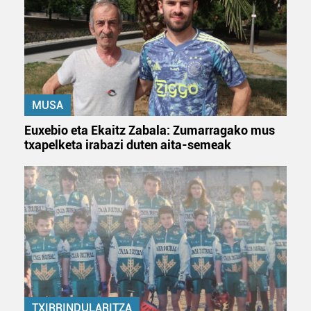
zerbitzuak hobetzeko asmoz, cookie teknologiaz
baliatzen gara. Ohar hau onartuz gero, teknologia hori
erabiltzeko baimen esplizitua ematen diguzu.
Gehiago
irakurri
MUSA
Euxebio eta Ekaitz Zabala: Zumarragako mus
txapelketa irabazi duten aita-semeak
TXIRRINDULARITZA