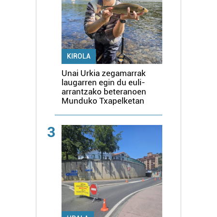
KIROLA
Unai Urkia zegamarrak
laugarren egin du euli-
arrantzako beteranoen
Munduko Txapelketan
3