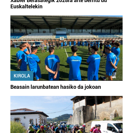
Xabier Berasategik 2028ra arte berritu du
Euskaltelekin
KIROLA
Beasain larunbatean hasiko da jokoan