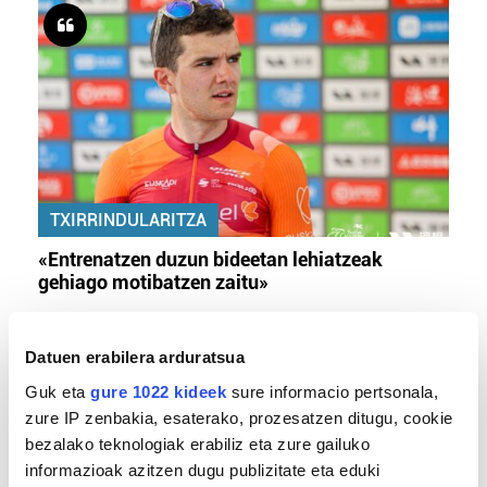
TXIRRINDULARITZA
«Entrenatzen duzun bideetan lehiatzeak
gehiago motibatzen zaitu»
Datuen erabilera arduratsua
Guk eta
gure 1022 kideek
sure informacio pertsonala,
zure IP zenbakia, esaterako, prozesatzen ditugu, cookie
bezalako teknologiak erabiliz eta zure gailuko
informazioak azitzen dugu publizitate eta eduki