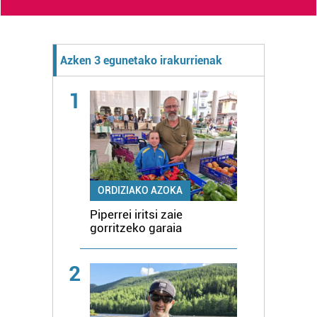
Azken 3 egunetako irakurrienak
1
ORDIZIAKO AZOKA
Piperrei iritsi zaie
gorritzeko garaia
2