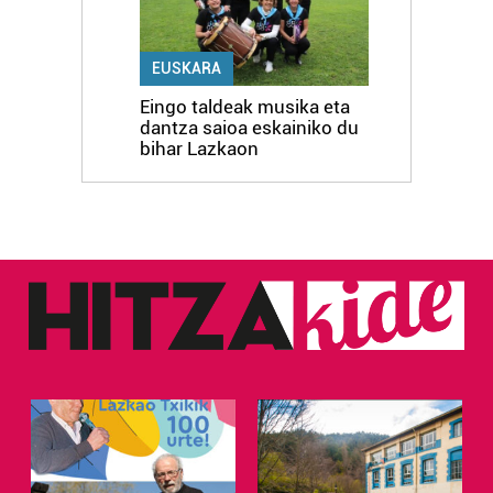
EUSKARA
Eingo taldeak musika eta
dantza saioa eskainiko du
bihar Lazkaon