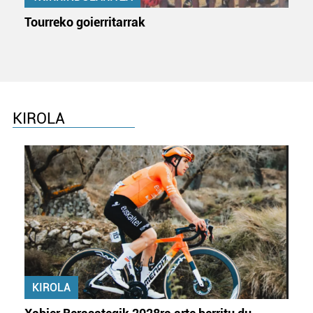
Tourreko goierritarrak
KIROLA
KIROLA