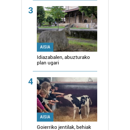
3
AISIA
Idiazabalen, abuzturako
plan ugari
4
AISIA
Goierriko jentilak, behiak