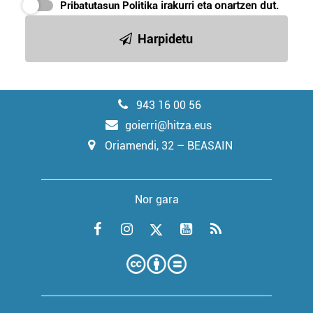
Pribatutasun Politika
irakurri eta onartzen dut.
Harpidetu
943 16 00 56
goierri@hitza.eus
Oriamendi, 32 – BEASAIN
Nor gara