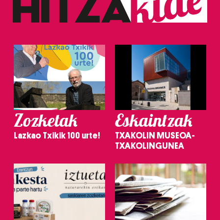
Zozketak
Eskaintzak
Lazkao Txikik 100 urte!
TXAKOLIN MUSEOA-
TXAKOLINGUNEA