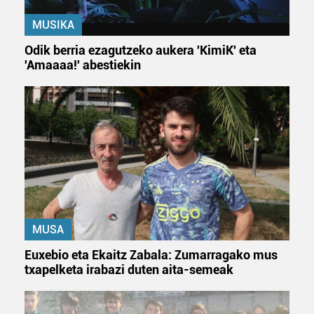
MUSIKA
Odik berria ezagutzeko aukera 'KimiK' eta
'Amaaaa!' abestiekin
MUSA
Euxebio eta Ekaitz Zabala: Zumarragako mus
txapelketa irabazi duten aita-semeak