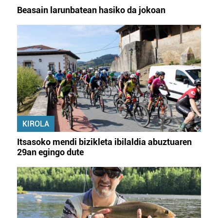
Beasain larunbatean hasiko da jokoan
KIROLA
Itsasoko mendi bizikleta ibilaldia abuztuaren
29an egingo dute