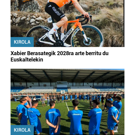
KIROLA
Xabier Berasategik 2028ra arte berritu du
Euskaltelekin
KIROLA