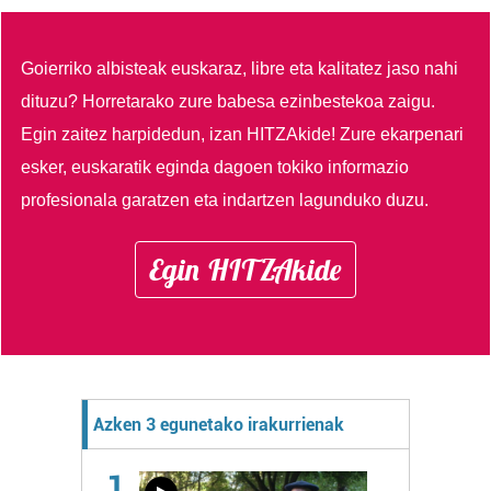
Goierriko albisteak euskaraz, libre eta kalitatez jaso nahi
dituzu?
Horretarako zure babesa ezinbestekoa zaigu.
Egin zaitez harpidedun, izan HITZAkide!
Zure ekarpenari
esker, euskaratik eginda dagoen tokiko informazio
profesionala garatzen eta indartzen lagunduko duzu.
Egin HITZAkide
Azken 3 egunetako irakurrienak
1