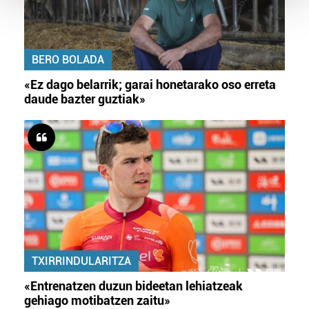
Guk eta gure bazkideek zure datu pertsonalak
prozesatzen ditugu, zure IP zenbakia, besteak beste,
BERO BOLADA
teknologia erabiliz, cookieak adibidez, iragarki eta eduki
pertsonalizatuak eskaintzeko, iragarkiak eta edukia
«Ez dago belarrik; garai honetarako oso erreta
neurtzeko, jendeari buruzko informazioa biltzeko eta
daude bazter guztiak»
produktuak garatzeko. Zure datuak nork eta zertarako
erabiltzen dituen hauta dezakezu.
Bazkide batzuek ez dizute baimenik eskatzen, eta beren
interes komertzial legitimoetan babesten dira. Ikusi gure
bazkideen zerrenda, beren ustez zein helburutarako
duten interes legitimoa eta horren aurka nola egin
dezakezun ikusteko.
Lortu zure datu pertsonalak prozesatzeko moduari
TXIRRINDULARITZA
buruzko informazio gehiago eta ezarri zure lehentasunak
«Entrenatzen duzun bideetan lehiatzeak
datuen atalean. Edozein unetan alda edo ken dezakezu
gehiago motibatzen zaitu»
zure baimena Cookieen adierazpenean.