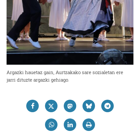
Argazki hauetaz gain, Aurtzakako sare sozialetan ere
jarri dituzte argazki gehiago.