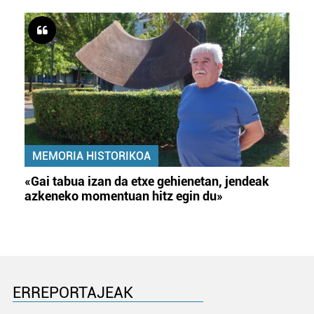
Webgune honek cookie propioak eta hirugarrenen cookie-
fitxategiak erabiltzen ditu. Zure esperientzia eta
zerbitzuak hobetzeko asmoz, cookie teknologiaz
baliatzen gara. Ohar hau onartuz gero, teknologia hori
erabiltzeko baimen esplizitua ematen diguzu.
Gehiago
irakurri
MEMORIA HISTORIKOA
«Gai tabua izan da etxe gehienetan, jendeak
azkeneko momentuan hitz egin du»
ERREPORTAJEAK