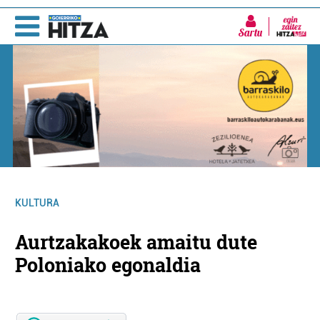
Sartu
KULTURA
Aurtzakakoek amaitu dute
Poloniako egonaldia