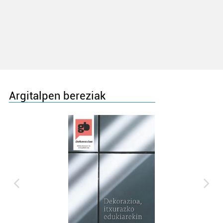
Argitalpen bereziak