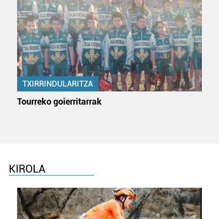
TXIRRINDULARITZA
Tourreko goierritarrak
KIROLA