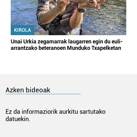
KIROLA
Unai Urkia zegamarrak laugarren egin du euli-
arrantzako beteranoen Munduko Txapelketan
Azken bideoak
Ez da informaziorik aurkitu sartutako
datuekin.