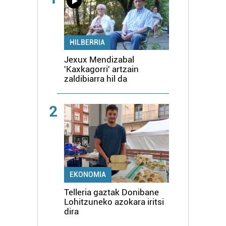
HILBERRIA
Jexux Mendizabal
'Kaxkagorri' artzain
zaldibiarra hil da
2
EKONOMIA
Telleria gaztak Donibane
Lohitzuneko azokara iritsi
dira