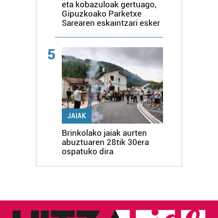
eta kobazuloak gertuago,
Gipuzkoako Parketxe
Sarearen eskaintzari esker
5
JAIAK
Brinkolako jaiak aurten
abuztuaren 28tik 30era
ospatuko dira