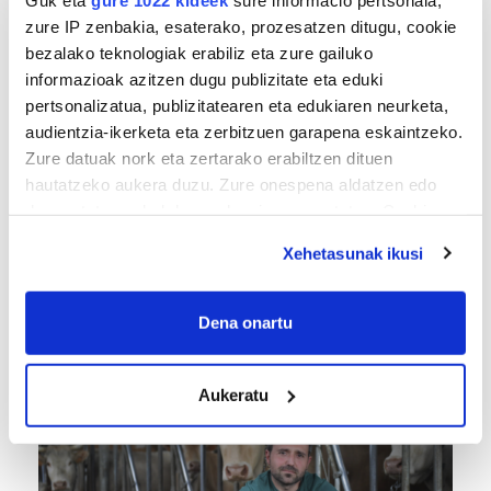
zure IP zenbakia, esaterako, prozesatzen ditugu, cookie
bezalako teknologiak erabiliz eta zure gailuko
informazioak azitzen dugu publizitate eta eduki
pertsonalizatua, publizitatearen eta edukiaren neurketa,
audientzia-ikerketa eta zerbitzuen garapena eskaintzeko.
Zure datuak nork eta zertarako erabiltzen dituen
hautatzeko aukera duzu. Zure onespena aldatzen edo
deuseztatzen ahal duzu edozein momentutan, Cookie
deklaraziotik edo Privacy triggerean klikatuz.
Xehetasunak ikusi
FUTBOLA
If you allow, we would also like to:
«Helburuak hasieratik markatzea beti gaiztoa
Collect information about your geographical
Dena onartu
izaten da»
location which can be accurate to within several
meters
Aukeratu
Identify your device by actively scanning it for
specific characteristics (fingerprinting)
Find out more about how your personal data is processed
and set your preferences in the
details section
.