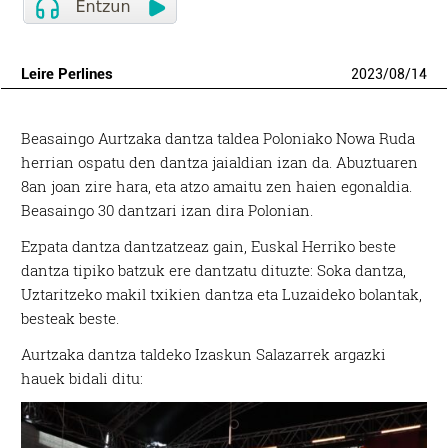
Leire Perlines
2023
/
08
/
14
Beasaingo Aurtzaka dantza taldea Poloniako Nowa Ruda
herrian ospatu den dantza jaialdian izan da. Abuztuaren
8an joan zire hara, eta atzo amaitu zen haien egonaldia.
Beasaingo 30 dantzari izan dira Polonian.
Ezpata dantza dantzatzeaz gain, Euskal Herriko beste
dantza tipiko batzuk ere dantzatu dituzte: Soka dantza,
Uztaritzeko makil txikien dantza eta Luzaideko bolantak,
besteak beste.
Aurtzaka dantza taldeko Izaskun Salazarrek argazki
hauek bidali ditu: