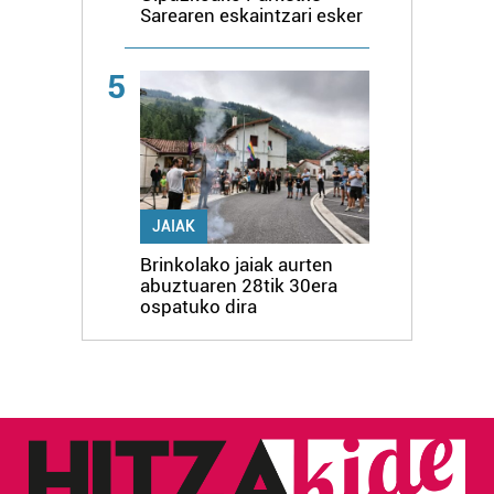
Sarearen eskaintzari esker
5
JAIAK
Brinkolako jaiak aurten
abuztuaren 28tik 30era
ospatuko dira