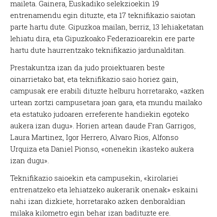
maileta. Gainera, Euskadiko selekzioekin 19
entrenamendu egin dituzte, eta 17 teknifikazio saiotan
parte hartu dute. Gipuzkoa mailan, berriz, 13 lehiaketatan
lehiatu dira, eta Gipuzkoako Federazioarekin ere parte
hartu dute haurrentzako teknifikazio jardunalditan.
Prestakuntza izan da judo proiektuaren beste
oinarrietako bat, eta teknifikazio saio horiez gain,
campusak ere erabili dituzte helburu horretarako, «azken
urtean zortzi campusetara joan gara, eta mundu mailako
eta estatuko judoaren erreferente handiekin egoteko
aukera izan dugu». Horien artean daude Fran Garrigos,
Laura Martinez, Igor Herrero, Alvaro Rios, Alfonso
Urquiza eta Daniel Pionso, «onenekin ikasteko aukera
izan dugu».
Teknifikazio saioekin eta campusekin, «kirolariei
entrenatzeko eta lehiatzeko aukerarik onenak» eskaini
nahi izan dizkiete, horretarako azken denboraldian
milaka kilometro egin behar izan badituzte ere.