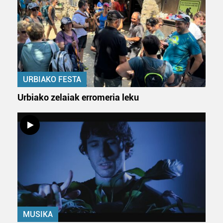
baliatzen gara. Ohar hau onartuz gero, teknologia hori
erabiltzeko baimen esplizitua ematen diguzu.
Gehiago
irakurri
URBIAKO FESTA
Urbiako zelaiak erromeria leku
MUSIKA