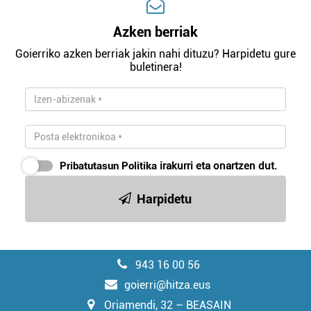
Azken berriak
Goierriko azken berriak jakin nahi dituzu? Harpidetu gure
buletinera!
Pribatutasun Politika
irakurri eta onartzen dut.
Harpidetu
943 16 00 56
goierri@hitza.eus
Oriamendi, 32 – BEASAIN