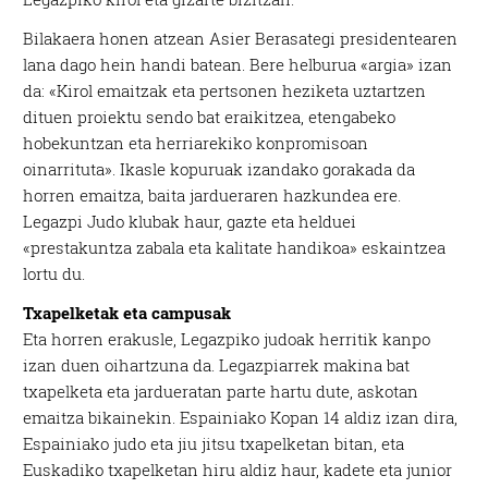
Bilakaera honen atzean Asier Berasategi presidentearen
lana dago hein handi batean. Bere helburua «argia» izan
da: «Kirol emaitzak eta pertsonen heziketa uztartzen
dituen proiektu sendo bat eraikitzea, etengabeko
hobekuntzan eta herriarekiko konpromisoan
oinarrituta». Ikasle kopuruak izandako gorakada da
horren emaitza, baita jardueraren hazkundea ere.
Legazpi Judo klubak haur, gazte eta helduei
«prestakuntza zabala eta kalitate handikoa» eskaintzea
lortu du.
Txapelketak eta campusak
Eta horren erakusle, Legazpiko judoak herritik kanpo
izan duen oihartzuna da. Legazpiarrek makina bat
txapelketa eta jardueratan parte hartu dute, askotan
emaitza bikainekin. Espainiako Kopan 14 aldiz izan dira,
Espainiako judo eta jiu jitsu txapelketan bitan, eta
Euskadiko txapelketan hiru aldiz haur, kadete eta junior