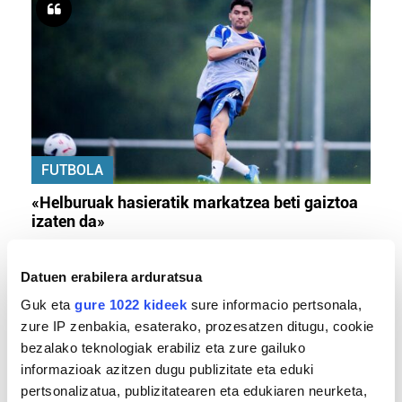
FUTBOLA
«Helburuak hasieratik markatzea beti gaiztoa
izaten da»
Datuen erabilera arduratsua
Guk eta
gure 1022 kideek
sure informacio pertsonala,
zure IP zenbakia, esaterako, prozesatzen ditugu, cookie
bezalako teknologiak erabiliz eta zure gailuko
informazioak azitzen dugu publizitate eta eduki
pertsonalizatua, publizitatearen eta edukiaren neurketa,