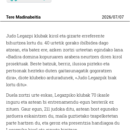
Tere Madinabeitia
2026
/
07
/
07
Judo Legazpi klubak kirol eta gizarte erreferente
bihurtzea lortu du. 40 urtetik gorako ibilbidea dago
atzean, eta batez ere, azken zortzi urteetan egindako lana.
«Badira domina kopuruaren arabera neurtzen diren kirol
proiektuak. Beste batzuk, berriz, ilusioa pizteko eta
pertsonak hezteko duten gaitasunagatik gogoratzen
dira», diote klubeko arduradunek, «Judo Legazpik biak
lortu ditu».
Duela zortzi urte eskas, Legazpiko klubak 70 ikasle
inguru eta astean bi entrenamendu-egun besterik ez
zituen. Gaur egun, 211 judoka ditu, astean bost eguneko
jarduera eskaintzen du, maila guztietako txapelketetan
parte hartzen du, eta geroz eta presentzia handiagoa du
Legazpiko kirol eta gizarte bizitzan.