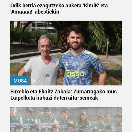
Odik berria ezagutzeko aukera 'KimiK' eta
'Amaaaa!' abestiekin
MUSA
Euxebio eta Ekaitz Zabala: Zumarragako mus
txapelketa irabazi duten aita-semeak