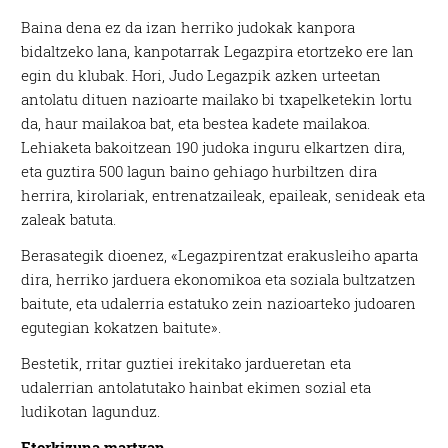
Baina dena ez da izan herriko judokak kanpora
bidaltzeko lana, kanpotarrak Legazpira etortzeko ere lan
egin du klubak. Hori, Judo Legazpik azken urteetan
antolatu dituen nazioarte mailako bi txapelketekin lortu
da, haur mailakoa bat, eta bestea kadete mailakoa.
Lehiaketa bakoitzean 190 judoka inguru elkartzen dira,
eta guztira 500 lagun baino gehiago hurbiltzen dira
herrira, kirolariak, entrenatzaileak, epaileak, senideak eta
zaleak batuta.
Berasategik dioenez, «Legazpirentzat erakusleiho aparta
dira, herriko jarduera ekonomikoa eta soziala bultzatzen
baitute, eta udalerria estatuko zein nazioarteko judoaren
egutegian kokatzen baitute».
Bestetik, rritar guztiei irekitako jardueretan eta
udalerrian antolatutako hainbat ekimen sozial eta
ludikotan lagunduz.
Etorkizuna martxan