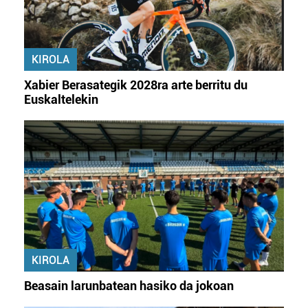
KIROLA
Xabier Berasategik 2028ra arte berritu du
Euskaltelekin
KIROLA
Beasain larunbatean hasiko da jokoan