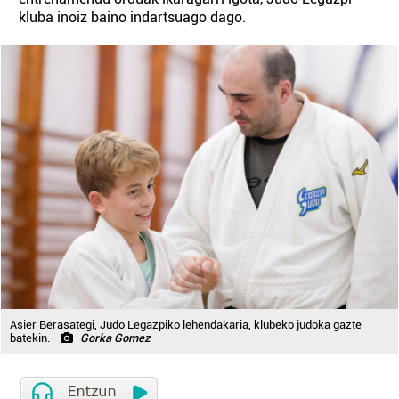
kluba inoiz baino indartsuago dago.
Asier Berasategi, Judo Legazpiko lehendakaria, klubeko judoka gazte
batekin.
Gorka Gomez