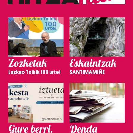
Zozketak
Eskaintzak
Lazkao Txikik 100 urte!
SANTIMAMIÑE
Gure berri.
Denda