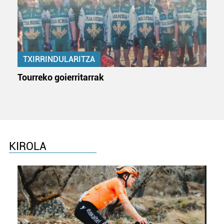
TXIRRINDULARITZA
Tourreko goierritarrak
KIROLA