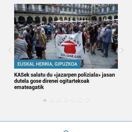
EUSKAL HERRIA, GIPUZKOA
KASek salatu du «jazarpen poliziala» jasan
Pa
dutela gose direnei ogitartekoak
da
emateagatik
«s