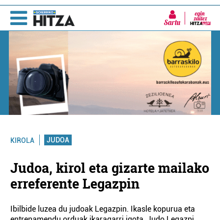
Sartu
JUDOA
KIROLA
Judoa, kirol eta gizarte mailako
erreferente Legazpin
Ibilbide luzea du judoak Legazpin. Ikasle kopurua eta
entrenamendu orduak ikaragarri igota, Judo Legazpi