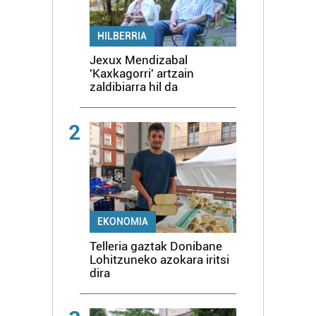
HILBERRIA
Jexux Mendizabal
'Kaxkagorri' artzain
zaldibiarra hil da
2
EKONOMIA
Telleria gaztak Donibane
Lohitzuneko azokara iritsi
dira