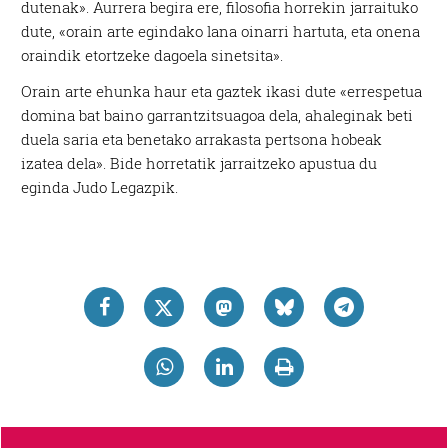
dutenak». Aurrera begira ere, filosofia horrekin jarraituko
dute, «orain arte egindako lana oinarri hartuta, eta onena
oraindik etortzeke dagoela sinetsita».
Orain arte ehunka haur eta gaztek ikasi dute «errespetua
domina bat baino garrantzitsuagoa dela, ahaleginak beti
duela saria eta benetako arrakasta pertsona hobeak
izatea dela». Bide horretatik jarraitzeko apustua du
eginda Judo Legazpik.