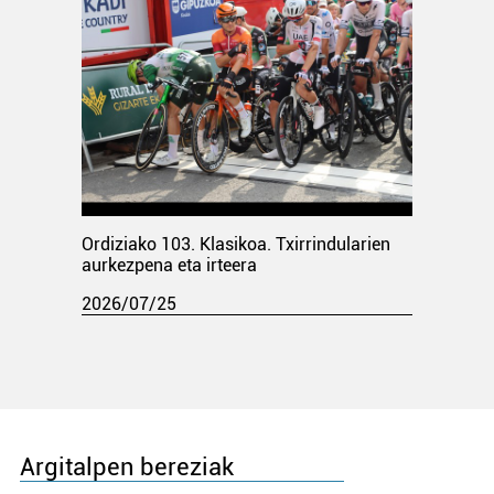
Ordiziako 103. Klasikoa. Txirrindularien
aurkezpena eta irteera
2026/07/25
Argitalpen bereziak