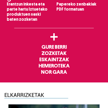
Erantzun inkesta eta
Papereko zenbakiak
parte hartu Iztuetako
PDF formatuan
produktuen saski
baten zozketan
+
GURE BERRI
ZOZKETAK
ESKAINTZAK
HEMEROTEKA
NOR GARA
ELKARRIZKETAK