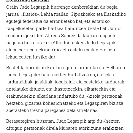
Orain Judo Legazpik hurrengo denboraldian du begia
jarrita, «ilusioz». Lehia mailan, Gipuzkoako eta Euskadiko
egutegi federatua da erronketako bat, eta estatuko
txapelketetan parte hartzea handitzea, beste bat. Junior
mailara igoko den Alfredo Suarez da klubaren apustu
nagusia horretarako. «Alfredori esker, Judo Legazpik
etapa berri bati ekingo dio, eta estatu mailan ere bere
lekua egiten hasiko da».
Bestetik, harrobiarekin lan egiten jarraituko du. Helburua
judoa Legazpiko haur guztiei hurbiltzea da, eta jolas
jardunaldiak, jaialdiak, topaketak eta bestelako jarduerak
antolatuko dituzte, eta ikastetxeekin, elkarteekin eta
erakundeekin elkarlana indartuko du, «kirola pertsonak
hezteko, gizartea kohesionatzeko eta Legazpiren bizitza
aberasteko tresna paregabea dela sinetsita».
Berasategiren hitzetan, Judo Legazpik argi du «hezten
ditugun pertsonak direla klubaren etorkizuna eraikitzen