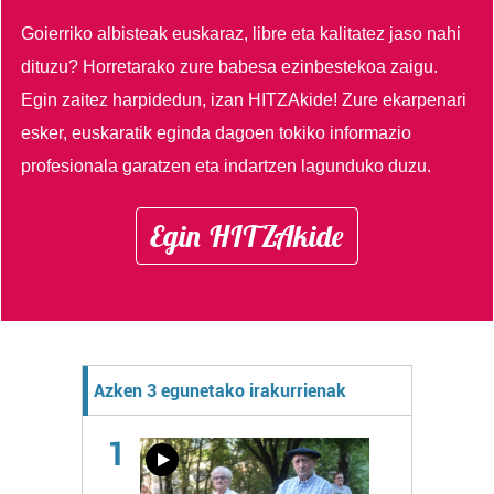
Goierriko albisteak euskaraz, libre eta kalitatez jaso nahi
dituzu?
Horretarako zure babesa ezinbestekoa zaigu.
Egin zaitez harpidedun, izan HITZAkide!
Zure ekarpenari
esker, euskaratik eginda dagoen tokiko informazio
profesionala garatzen eta indartzen lagunduko duzu.
Egin HITZAkide
Azken 3 egunetako irakurrienak
1