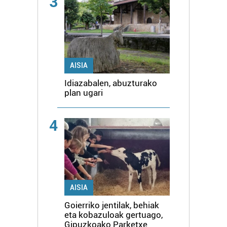
3
AISIA
Idiazabalen, abuzturako
plan ugari
4
AISIA
Goierriko jentilak, behiak
eta kobazuloak gertuago,
Gipuzkoako Parketxe