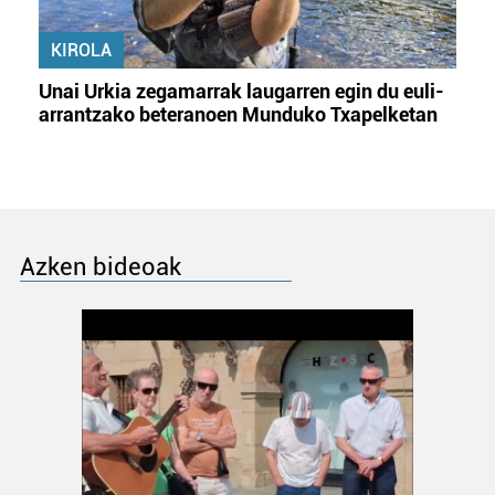
KIROLA
Unai Urkia zegamarrak laugarren egin du euli-
arrantzako beteranoen Munduko Txapelketan
Azken bideoak