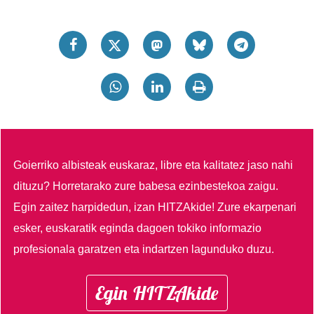
Goierriko albisteak euskaraz, libre eta kalitatez jaso nahi
dituzu?
Horretarako zure babesa ezinbestekoa zaigu.
Egin zaitez harpidedun, izan HITZAkide!
Zure ekarpenari
esker, euskaratik eginda dagoen tokiko informazio
profesionala garatzen eta indartzen lagunduko duzu.
Egin HITZAkide