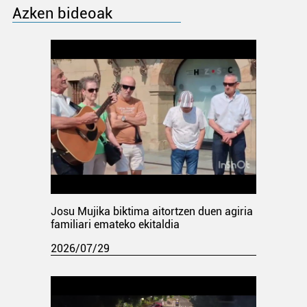
Azken bideoak
Josu Mujika biktima aitortzen duen agiria
familiari emateko ekitaldia
2026/07/29