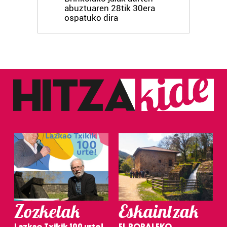
abuztuaren 28tik 30era
ospatuko dira
Zozketak
Eskaintzak