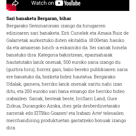
Sari banaketa Bergaran, bihar
Bergarako Seminarixoan izango da hirugarren
edizioaren sari banaketa. Esti Curielek eta Amaia Ruiz de
Galarretak aurkeztuko duten ekitaldia. 18:00etan hasiko
da eta amaieran lunch-a eskainiko da. Sei sariak honela
banatuko dira: Kategoria bakoitzean, epaimahaiak
hautatutako lanik onenak, 500 euroko saria izango du
(guztira hiru); horrez gain, balio bereko publikoaren saria
ere banatuko da, bozketa bidez hautatua. Bergarako
Udalak, gainera, herriko lanik onenak saritu nahi izan
ditu, eta 250 euroko sari bana emango die herriko bideo
irabazleei. Sariak, besteak beste, IrriSarri Land, Gure
Zirkua, Durangoko Azoka, ihes gela desberdinetarako
sarrerak edo EITBko Goazen! eta Irabazi Arte! telesailen
merchandising produktuetan gastatzeko bonuak izango
dira.