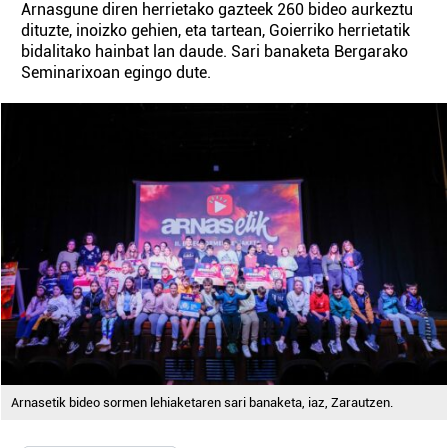
Arnasgune diren herrietako gazteek 260 bideo aurkeztu
dituzte, inoizko gehien, eta tartean, Goierriko herrietatik
bidalitako hainbat lan daude. Sari banaketa Bergarako
Seminarixoan egingo dute.
Arnasetik bideo sormen lehiaketaren sari banaketa, iaz, Zarautzen.