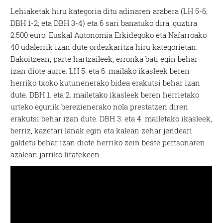
Lehiaketak hiru kategoria ditu adinaren arabera (LH 5-6;
DBH 1-2; eta DBH 3-4) eta 6 sari banatuko dira, guztira
2.500 euro. Euskal Autonomia Erkidegoko eta Nafarroako
40 udalerrik izan dute ordezkaritza hiru kategorietan.
Bakoitzean, parte hartzaileek, erronka bati egin behar
izan diote aurre. LH 5. eta 6. mailako ikasleek beren
herriko txoko kutunenerako bidea erakutsi behar izan
dute. DBH 1. eta 2. mailetako ikasleek beren herrietako
urteko egunik berezienerako nola prestatzen diren
erakutsi behar izan dute. DBH 3. eta 4. mailetako ikasleek,
berriz, kazetari lanak egin eta kalean zehar jendeari
galdetu behar izan diote herriko zein beste pertsonaren
azalean jarriko liratekeen.