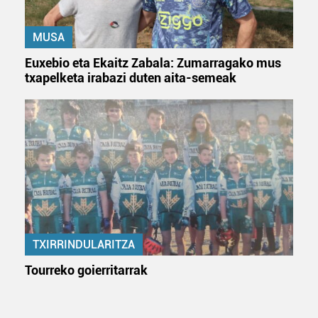
MUSA
Euxebio eta Ekaitz Zabala: Zumarragako mus
txapelketa irabazi duten aita-semeak
TXIRRINDULARITZA
Tourreko goierritarrak