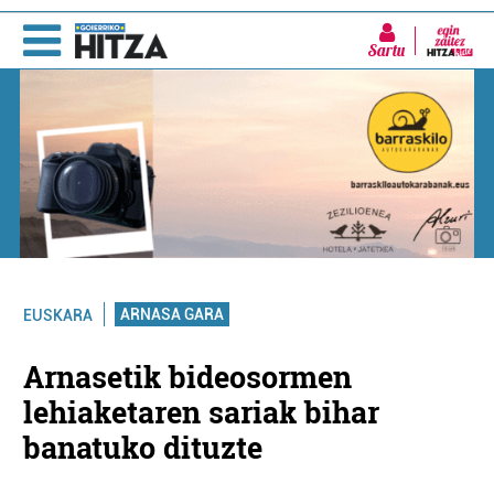
Sartu
ARNASA GARA
EUSKARA
Arnasetik bideosormen
lehiaketaren sariak bihar
banatuko dituzte