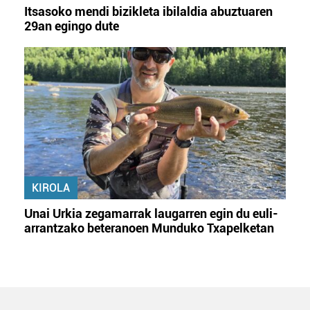
Itsasoko mendi bizikleta ibilaldia abuztuaren
29an egingo dute
KIROLA
Unai Urkia zegamarrak laugarren egin du euli-
arrantzako beteranoen Munduko Txapelketan