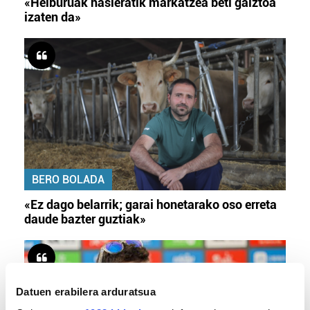
«Helburuak hasieratik markatzea beti gaiztoa
izaten da»
BERO BOLADA
«Ez dago belarrik; garai honetarako oso erreta
daude bazter guztiak»
Datuen erabilera arduratsua