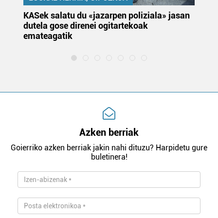
KASek salatu du «jazarpen poliziala» jasan
Pa
dutela gose direnei ogitartekoak
da
emateagatik
«s
Azken berriak
Goierriko azken berriak jakin nahi dituzu? Harpidetu gure
buletinera!