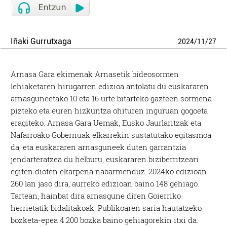
Iñaki Gurrutxaga
2024
/
11
/
27
Arnasa Gara ekimenak Arnasetik bideosormen
lehiaketaren hirugarren edizioa antolatu du euskararen
arnasguneetako 10 eta 16 urte bitarteko gazteen sormena
pizteko eta euren hizkuntza ohituren inguruan gogoeta
eragiteko. Arnasa Gara Uemak, Eusko Jaurlaritzak eta
Nafarroako Gobernuak elkarrekin sustatutako egitasmoa
da, eta euskararen arnasguneek duten garrantzia
jendarteratzea du helburu, euskararen biziberritzeari
egiten dioten ekarpena nabarmenduz. 2024ko edizioan
260 lan jaso dira, aurreko edizioan baino 148 gehiago.
Tartean, hainbat dira arnasgune diren Goierriko
herrietatik bidalitakoak. Publikoaren saria hautatzeko
bozketa-epea 4.200 bozka baino gehiagorekin itxi da.