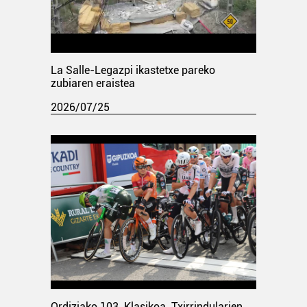
La Salle-Legazpi ikastetxe pareko
zubiaren eraistea
2026/07/25
Ordiziako 103. Klasikoa. Txirrindularien