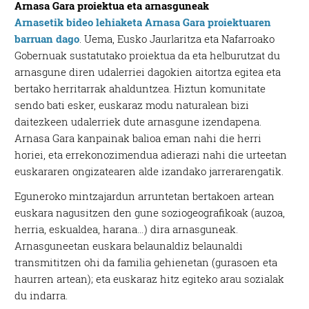
Arnasa Gara proiektua eta arnasguneak
Arnasetik bideo lehiaketa Arnasa Gara proiektuaren
barruan dago
. Uema, Eusko Jaurlaritza eta Nafarroako
Gobernuak sustatutako proiektua da eta helburutzat du
arnasgune diren udalerriei dagokien aitortza egitea eta
bertako herritarrak ahalduntzea. Hiztun komunitate
sendo bati esker, euskaraz modu naturalean bizi
daitezkeen udalerriek dute arnasgune izendapena.
Arnasa Gara kanpainak balioa eman nahi die herri
horiei, eta errekonozimendua adierazi nahi die urteetan
euskararen ongizatearen alde izandako jarrerarengatik.
Eguneroko mintzajardun arruntetan bertakoen artean
euskara nagusitzen den gune soziogeografikoak (auzoa,
herria, eskualdea, harana…) dira arnasguneak.
Arnasguneetan euskara belaunaldiz belaunaldi
transmititzen ohi da familia gehienetan (gurasoen eta
haurren artean); eta euskaraz hitz egiteko arau sozialak
du indarra.