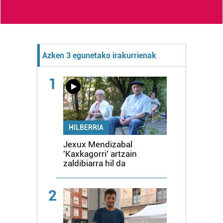
Azken 3 egunetako irakurrienak
1
HILBERRIA
Jexux Mendizabal
'Kaxkagorri' artzain
zaldibiarra hil da
2