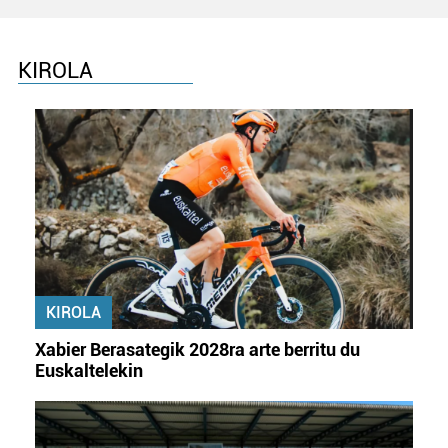
KIROLA
KIROLA
Xabier Berasategik 2028ra arte berritu du
Euskaltelekin