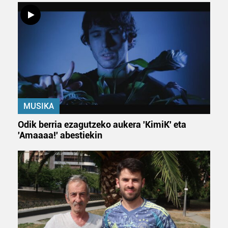
zure baimena Cookieen adierazpenean.
Webgune honek cookie propioak eta hirugarrenen cookie-
fitxategiak erabiltzen ditu. Zure esperientzia eta
zerbitzuak hobetzeko asmoz, cookie teknologiaz
baliatzen gara. Ohar hau onartuz gero, teknologia hori
erabiltzeko baimen esplizitua ematen diguzu.
Gehiago
irakurri
MUSIKA
Odik berria ezagutzeko aukera 'KimiK' eta
'Amaaaa!' abestiekin