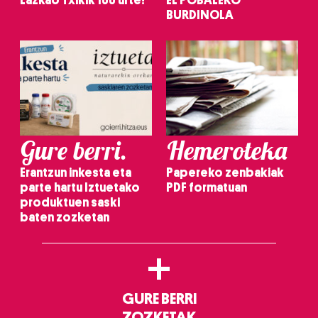
Lazkao Txikik 100 urte!
EL POBALEKO
BURDINOLA
Gure berri.
Hemeroteka
Erantzun inkesta eta
Papereko zenbakiak
parte hartu Iztuetako
PDF formatuan
produktuen saski
baten zozketan
+
GURE BERRI
ZOZKETAK