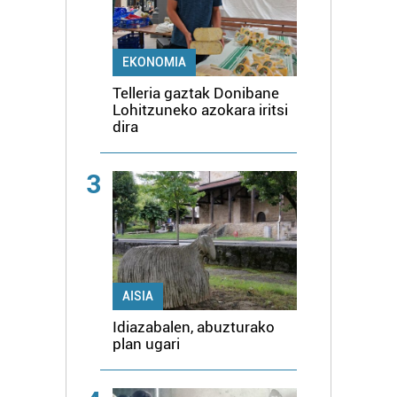
EKONOMIA
Telleria gaztak Donibane
Lohitzuneko azokara iritsi
dira
3
AISIA
Idiazabalen, abuzturako
plan ugari