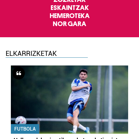
ESKAINTZAK
HEMEROTEKA
NOR GARA
ELKARRIZKETAK
FUTBOLA