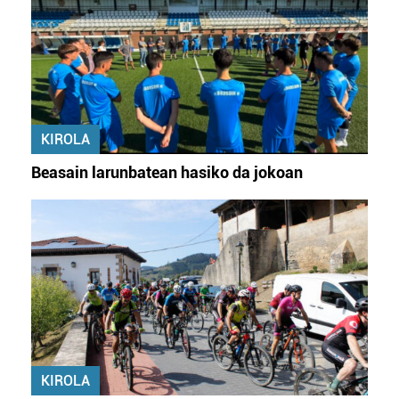
KIROLA
Beasain larunbatean hasiko da jokoan
KIROLA