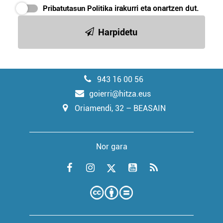
Pribatutasun Politika
irakurri eta onartzen dut.
Harpidetu
943 16 00 56
goierri@hitza.eus
Oriamendi, 32 – BEASAIN
Nor gara