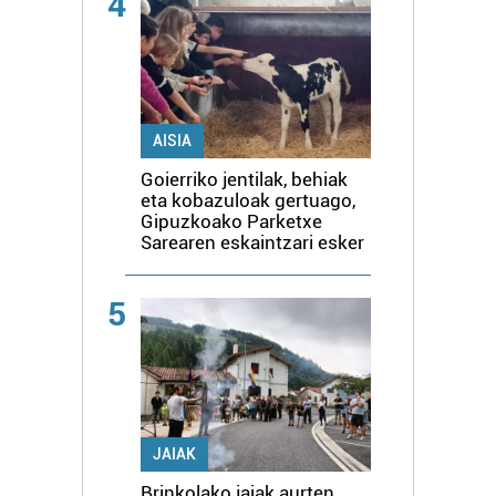
4
AISIA
Goierriko jentilak, behiak
eta kobazuloak gertuago,
Gipuzkoako Parketxe
Sarearen eskaintzari esker
5
JAIAK
Brinkolako jaiak aurten