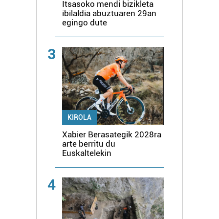
Itsasoko mendi bizikleta
ibilaldia abuztuaren 29an
egingo dute
3
KIROLA
Xabier Berasategik 2028ra
arte berritu du
Euskaltelekin
4