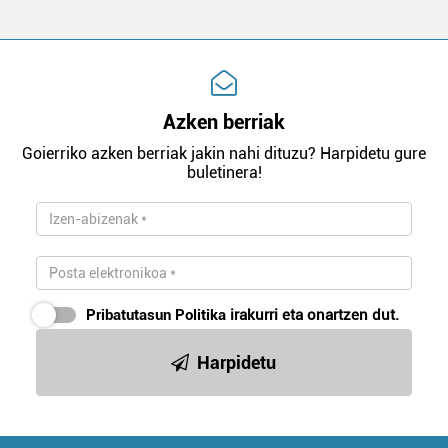
Azken berriak
Goierriko azken berriak jakin nahi dituzu? Harpidetu gure
buletinera!
Pribatutasun Politika
irakurri eta onartzen dut.
Harpidetu