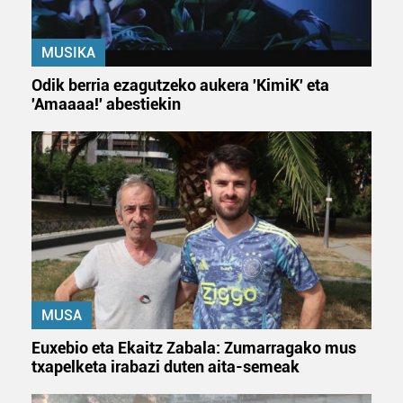
MUSIKA
Odik berria ezagutzeko aukera 'KimiK' eta
'Amaaaa!' abestiekin
MUSA
Euxebio eta Ekaitz Zabala: Zumarragako mus
txapelketa irabazi duten aita-semeak