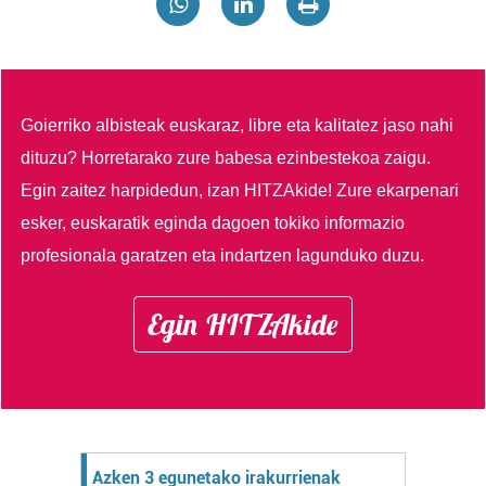
Goierriko albisteak euskaraz, libre eta kalitatez jaso nahi
dituzu?
Horretarako zure babesa ezinbestekoa zaigu.
Egin zaitez harpidedun, izan HITZAkide!
Zure ekarpenari
esker, euskaratik eginda dagoen tokiko informazio
profesionala garatzen eta indartzen lagunduko duzu.
Egin HITZAkide
Azken 3 egunetako irakurrienak