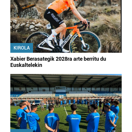
KIROLA
Xabier Berasategik 2028ra arte berritu du
Euskaltelekin