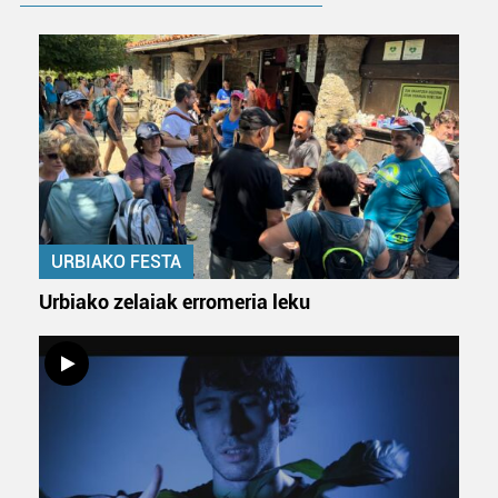
fitxategiak erabiltzen ditu. Zure esperientzia eta
zerbitzuak hobetzeko asmoz, cookie teknologiaz
baliatzen gara. Ohar hau onartuz gero, teknologia hori
erabiltzeko baimen esplizitua ematen diguzu.
Gehiago
irakurri
URBIAKO FESTA
Urbiako zelaiak erromeria leku