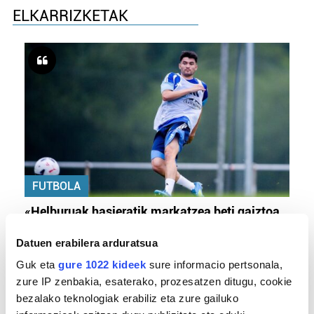
ELKARRIZKETAK
FUTBOLA
«Helburuak hasieratik markatzea beti gaiztoa
izaten da»
Datuen erabilera arduratsua
Guk eta
gure 1022 kideek
sure informacio pertsonala,
zure IP zenbakia, esaterako, prozesatzen ditugu, cookie
bezalako teknologiak erabiliz eta zure gailuko