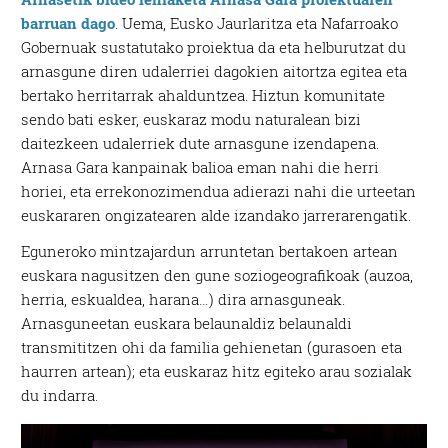
barruan dago
. Uema, Eusko Jaurlaritza eta Nafarroako
Gobernuak sustatutako proiektua da eta helburutzat du
arnasgune diren udalerriei dagokien aitortza egitea eta
bertako herritarrak ahalduntzea. Hiztun komunitate
sendo bati esker, euskaraz modu naturalean bizi
daitezkeen udalerriek dute arnasgune izendapena.
Arnasa Gara kanpainak balioa eman nahi die herri
horiei, eta errekonozimendua adierazi nahi die urteetan
euskararen ongizatearen alde izandako jarrerarengatik.
Eguneroko mintzajardun arruntetan bertakoen artean
euskara nagusitzen den gune soziogeografikoak (auzoa,
herria, eskualdea, harana…) dira arnasguneak.
Arnasguneetan euskara belaunaldiz belaunaldi
transmititzen ohi da familia gehienetan (gurasoen eta
haurren artean); eta euskaraz hitz egiteko arau sozialak
du indarra.