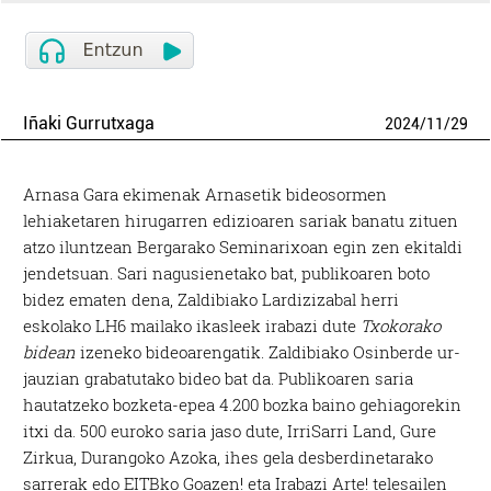
Iñaki Gurrutxaga
2024
/
11
/
29
Arnasa Gara ekimenak Arnasetik bideosormen
lehiaketaren hirugarren edizioaren sariak banatu zituen
atzo iluntzean Bergarako Seminarixoan egin zen ekitaldi
jendetsuan. Sari nagusienetako bat, publikoaren boto
bidez ematen dena, Zaldibiako Lardizizabal herri
eskolako LH6 mailako ikasleek irabazi dute
Txokorako
bidean
izeneko bideoarengatik. Zaldibiako Osinberde ur-
jauzian grabatutako bideo bat da. Publikoaren saria
hautatzeko bozketa-epea 4.200 bozka baino gehiagorekin
itxi da. 500 euroko saria jaso dute, IrriSarri Land, Gure
Zirkua, Durangoko Azoka, ihes gela desberdinetarako
sarrerak edo EITBko Goazen! eta Irabazi Arte! telesailen