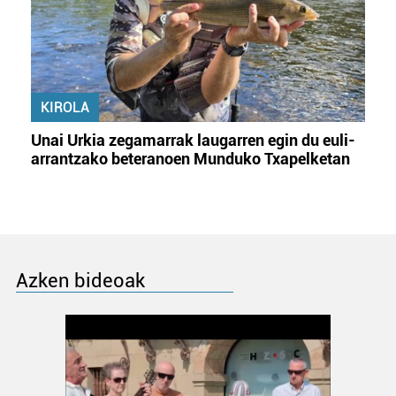
KIROLA
Unai Urkia zegamarrak laugarren egin du euli-
arrantzako beteranoen Munduko Txapelketan
Azken bideoak