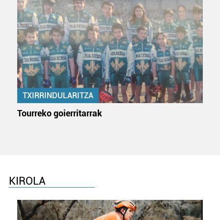
TXIRRINDULARITZA
Tourreko goierritarrak
KIROLA