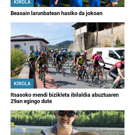
KIROLA
Beasain larunbatean hasiko da jokoan
KIROLA
Itsasoko mendi bizikleta ibilaldia abuztuaren
29an egingo dute