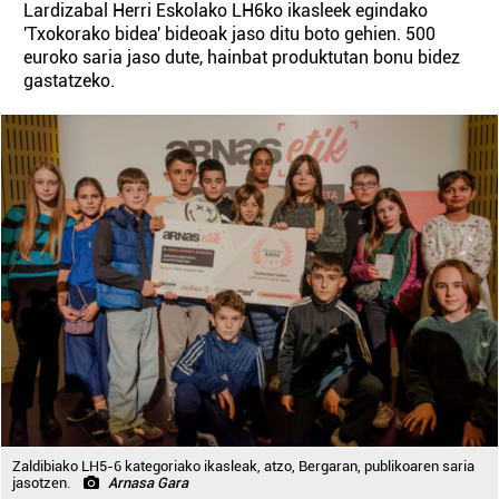
Lardizabal Herri Eskolako LH6ko ikasleek egindako
'Txokorako bidea' bideoak jaso ditu boto gehien. 500
euroko saria jaso dute, hainbat produktutan bonu bidez
gastatzeko.
Zaldibiako LH5-6 kategoriako ikasleak, atzo, Bergaran, publikoaren saria
jasotzen.
Arnasa Gara