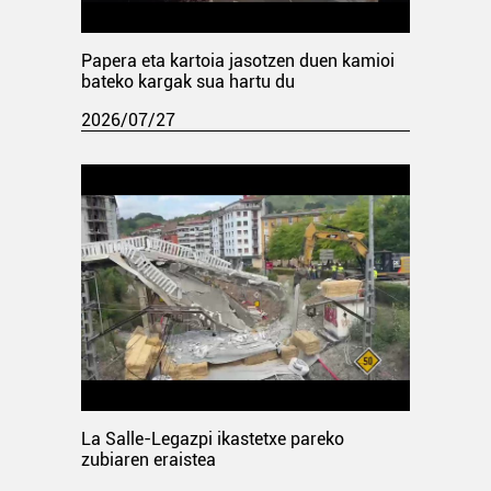
Papera eta kartoia jasotzen duen kamioi
bateko kargak sua hartu du
2026/07/27
La Salle-Legazpi ikastetxe pareko
zubiaren eraistea