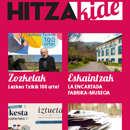
Zozketak
Eskaintzak
Lazkao Txikik 100 urte!
LA ENCARTADA
FABRIKA-MUSEOA