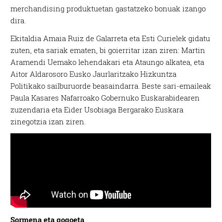
merchandising produktuetan gastatzeko bonuak izango
dira.
Ekitaldia Amaia Ruiz de Galarreta eta Esti Curielek gidatu
zuten, eta sariak ematen, bi goierritar izan ziren: Martin
Aramendi Uemako lehendakari eta Ataungo alkatea, eta
Aitor Aldarosoro Eusko Jaurlaritzako Hizkuntza
Politikako sailburuorde beasaindarra. Beste sari-emaileak
Paula Kasares Nafarroako Gobernuko Euskarabidearen
zuzendaria eta Eider Usobiaga Bergarako Euskara
zinegotzia izan ziren.
Sormena eta gogoeta