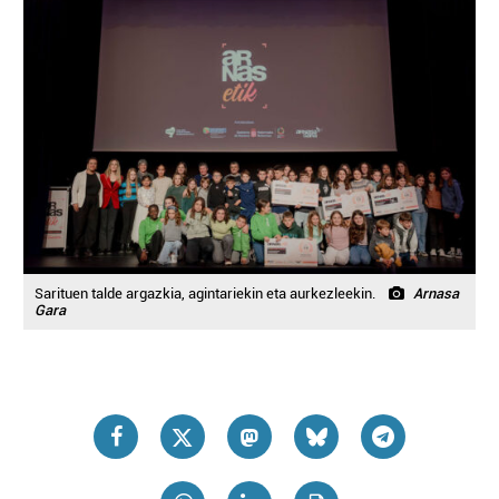
Sarituen talde argazkia, agintariekin eta aurkezleekin.
Arnasa
Gara