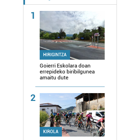
1
HIRIGINTZA
Goierri Eskolara doan
errepideko biribilgunea
amaitu dute
2
KIROLA