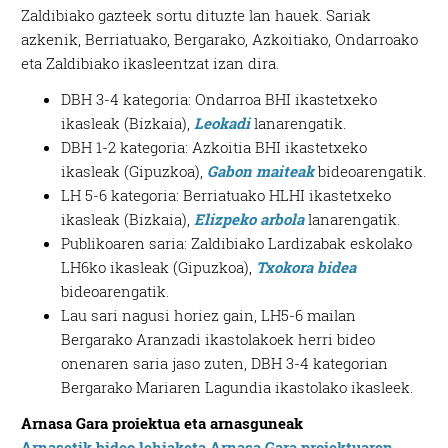
Zaldibiako gazteek sortu dituzte lan hauek. Sariak
azkenik, Berriatuako, Bergarako, Azkoitiako, Ondarroako
eta Zaldibiako ikasleentzat izan dira.
DBH 3-4 kategoria: Ondarroa BHI ikastetxeko
ikasleak (Bizkaia),
Leokadi
lanarengatik.
DBH 1-2 kategoria: Azkoitia BHI ikastetxeko
ikasleak (Gipuzkoa),
Gabon maiteak
bideoarengatik.
LH 5-6 kategoria: Berriatuako HLHI ikastetxeko
ikasleak (Bizkaia),
Elizpeko arbola
lanarengatik.
Publikoaren saria: Zaldibiako Lardizabak eskolako
LH6ko ikasleak (Gipuzkoa),
Txokora bidea
bideoarengatik.
Lau sari nagusi horiez gain, LH5-6 mailan
Bergarako Aranzadi ikastolakoek herri bideo
onenaren saria jaso zuten, DBH 3-4 kategorian
Bergarako Mariaren Lagundia ikastolako ikasleek.
Arnasa Gara proiektua eta arnasguneak
Arnasetik bideo lehiaketa Arnasa Gara proiektuaren