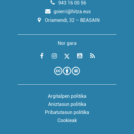
943 16 00 56
goierri@hitza.eus
Oriamendi, 32 – BEASAIN
Nor gara
Argitalpen politika
Aniztasun politika
Pribatutasun politika
Cookieak