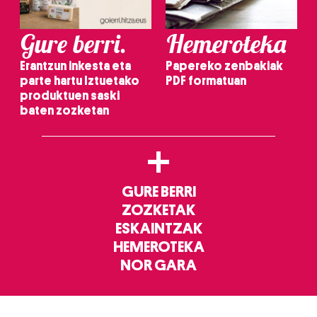
Gure berri.
Hemeroteka
Erantzun inkesta eta
Papereko zenbakiak
parte hartu Iztuetako
PDF formatuan
produktuen saski
baten zozketan
+
GURE BERRI
ZOZKETAK
ESKAINTZAK
HEMEROTEKA
NOR GARA