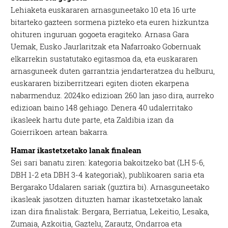
Lehiaketa euskararen arnasguneetako 10 eta 16 urte
bitarteko gazteen sormena pizteko eta euren hizkuntza
ohituren inguruan gogoeta eragiteko. Arnasa Gara
Uemak, Eusko Jaurlaritzak eta Nafarroako Gobernuak
elkarrekin sustatutako egitasmoa da, eta euskararen
arnasguneek duten garrantzia jendarteratzea du helburu,
euskararen biziberritzeari egiten dioten ekarpena
nabarmenduz. 2024ko edizioan 260 lan jaso dira, aurreko
edizioan baino 148 gehiago. Denera 40 udalerritako
ikasleek hartu dute parte, eta Zaldibia izan da
Goierrikoen artean bakarra.
Hamar ikastetxetako lanak finalean
Sei sari banatu ziren: kategoria bakoitzeko bat (LH 5-6,
DBH 1-2 eta DBH 3-4 kategoriak), publikoaren saria eta
Bergarako Udalaren sariak (guztira bi). Arnasguneetako
ikasleak jasotzen dituzten hamar ikastetxetako lanak
izan dira finalistak: Bergara, Berriatua, Lekeitio, Lesaka,
Zumaia, Azkoitia, Gaztelu, Zarautz, Ondarroa eta