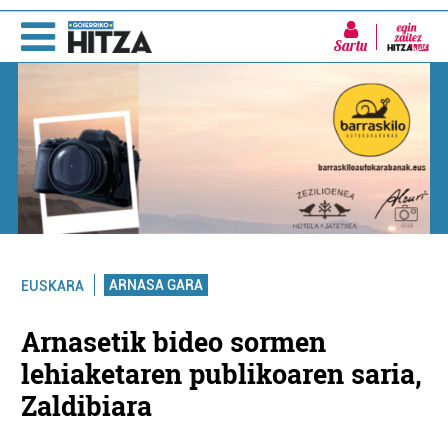
Sartu
ARNASA GARA
EUSKARA
Arnasetik bideo sormen
lehiaketaren publikoaren saria,
Zaldibiara