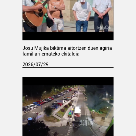
Josu Mujika biktima aitortzen duen agiria
familiari emateko ekitaldia
2026/07/29