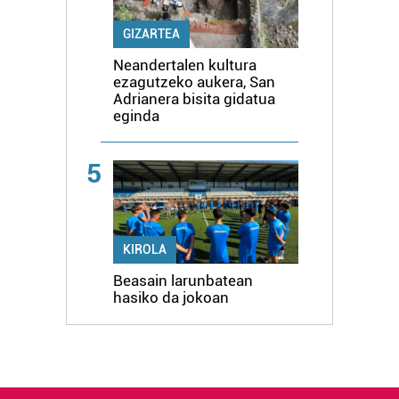
GIZARTEA
Neandertalen kultura
ezagutzeko aukera, San
Adrianera bisita gidatua
eginda
5
KIROLA
Beasain larunbatean
hasiko da jokoan