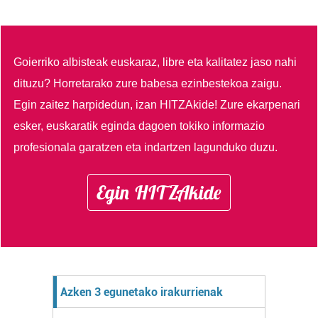
Goierriko albisteak euskaraz, libre eta kalitatez jaso nahi
dituzu?
Horretarako zure babesa ezinbestekoa zaigu.
Egin zaitez harpidedun, izan HITZAkide!
Zure ekarpenari
esker, euskaratik eginda dagoen tokiko informazio
profesionala garatzen eta indartzen lagunduko duzu.
Egin HITZAkide
Azken 3 egunetako irakurrienak