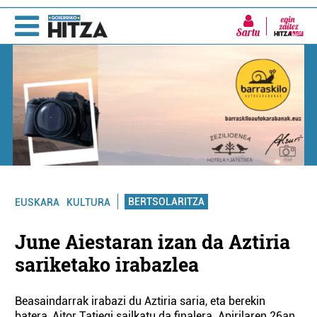
Sartu
BERTSOLARITZA
EUSKARA
KULTURA
June Aiestaran izan da Aztiria
sariketako irabazlea
Beasaindarrak irabazi du Aztiria saria, eta berekin
batera, Aitor Tatiegi sailkatu da finalera. Apirilaren 26an