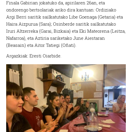
Finala Gabirian jokatuko da, apirilaren 26an, eta
ondorengo bertsolariak ariko dira kantuan: Ordiziako
Argi Berri saritik sailkatutako Libe Goenaga (Getaria) eta
Haira Aizpurua (Sara); Osinberde saritik sailkatutako
Iruri Altzerreka (Garai, Bizkaia) eta Eki Mateorena (Leitza,
Nafarroa), eta Aztiria sariketako June Aiestaran
(Beasain) eta Aitor Tatiegi (Oñati).
Argazkiak: Eresti Oiarbide.