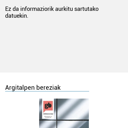
Ez da informaziorik aurkitu sartutako
datuekin.
Argitalpen bereziak