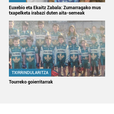
Euxebio eta Ekaitz Zabala: Zumarragako mus
txapelketa irabazi duten aita-semeak
TXIRRINDULARITZA
Tourreko goierritarrak