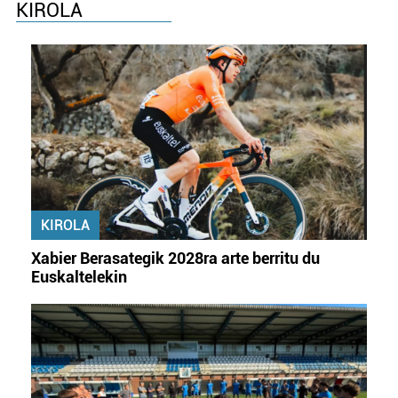
KIROLA
KIROLA
Xabier Berasategik 2028ra arte berritu du
Euskaltelekin