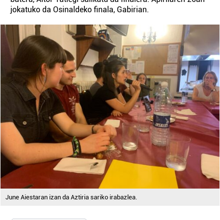
jokatuko da Osinaldeko finala, Gabirian.
June Aiestaran izan da Aztiria sariko irabazlea.