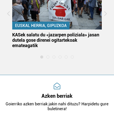
EUSKAL HERRIA, GIPUZKOA
KASek salatu du «jazarpen poliziala» jasan
Pa
dutela gose direnei ogitartekoak
da
emateagatik
«s
Azken berriak
Goierriko azken berriak jakin nahi dituzu? Harpidetu gure
buletinera!