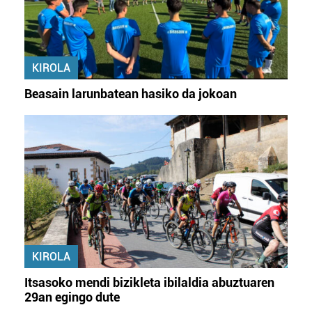
KIROLA
Beasain larunbatean hasiko da jokoan
KIROLA
Itsasoko mendi bizikleta ibilaldia abuztuaren
29an egingo dute