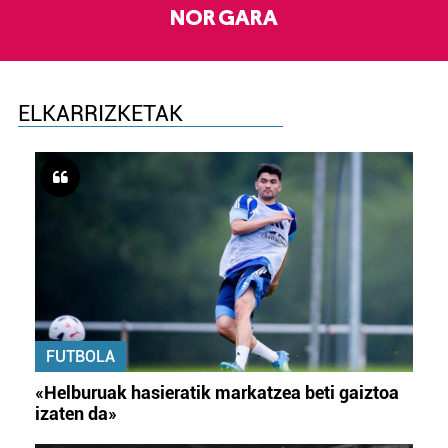
NOR GARA
ELKARRIZKETAK
FUTBOLA
«Helburuak hasieratik markatzea beti gaiztoa
izaten da»