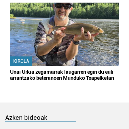
KIROLA
Unai Urkia zegamarrak laugarren egin du euli-
arrantzako beteranoen Munduko Txapelketan
Azken bideoak