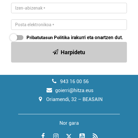
Pribatutasun Politika
irakurri eta onartzen dut.
Harpidetu
943 16 00 56
goierri@hitza.eus
Oriamendi, 32 – BEASAIN
Nor gara