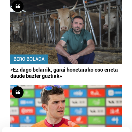
BERO BOLADA
«Ez dago belarrik; garai honetarako oso erreta
daude bazter guztiak»