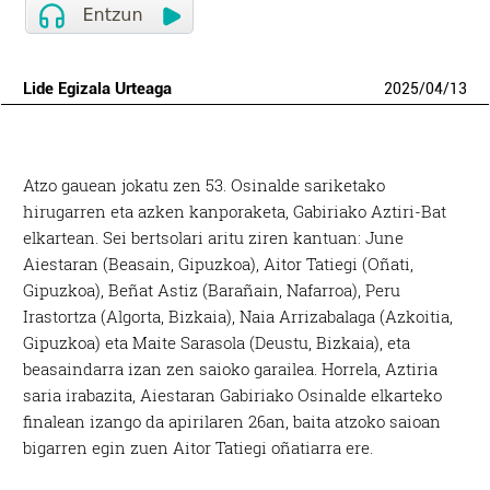
Lide Egizala Urteaga
2025
/
04
/
13
Atzo gauean jokatu zen 53. Osinalde sariketako
hirugarren eta azken kanporaketa, Gabiriako Aztiri-Bat
elkartean. Sei bertsolari aritu ziren kantuan: June
Aiestaran (Beasain, Gipuzkoa), Aitor Tatiegi (Oñati,
Gipuzkoa), Beñat Astiz (Barañain, Nafarroa), Peru
Irastortza (Algorta, Bizkaia), Naia Arrizabalaga (Azkoitia,
Gipuzkoa) eta Maite Sarasola (Deustu, Bizkaia), eta
beasaindarra izan zen saioko garailea. Horrela, Aztiria
saria irabazita, Aiestaran Gabiriako Osinalde elkarteko
finalean izango da apirilaren 26an, baita atzoko saioan
bigarren egin zuen Aitor Tatiegi oñatiarra ere.