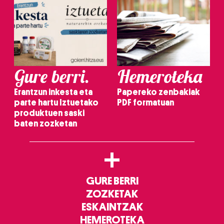
Gure berri.
Hemeroteka
Erantzun inkesta eta
Papereko zenbakiak
parte hartu Iztuetako
PDF formatuan
produktuen saski
baten zozketan
+
GURE BERRI
ZOZKETAK
ESKAINTZAK
HEMEROTEKA