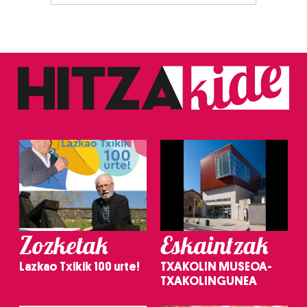
Zozketak
Eskaintzak
Lazkao Txikik 100 urte!
TXAKOLIN MUSEOA-
TXAKOLINGUNEA