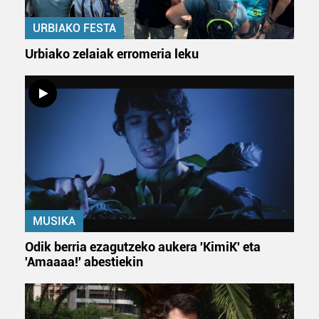
URBIAKO FESTA
Urbiako zelaiak erromeria leku
MUSIKA
Odik berria ezagutzeko aukera 'KimiK' eta
'Amaaaa!' abestiekin