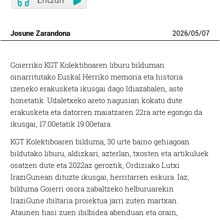
Josune Zarandona
2026
/
05
/
07
Goierriko KGT Kolektiboaren liburu bilduman
oinarritutako Euskal Herriko memoria eta historia
izeneko erakusketa ikusgai dago Idiazabalen, aste
honetatik. Udaletxeko areto nagusian kokatu dute
erakusketa eta datorren maiatzaren 22ra arte egongo da
ikusgai, 17:00etatik 19:00etara.
KGT Kolektiboaren bilduma, 30 urte baino gehiagoan
bildutako liburu, aldizkari, azterlan, txosten eta artikuluek
osatzen dute eta 2022az geroztik, Ordiziako Lutxi
IraziGunean dituzte ikusgai, herritarren eskura. Iaz,
bilduma Goierri osora zabaltzeko helburuarekin
IraziGune ibiltaria proiektua jarri zuten martxan.
Ataunen hasi zuen ibilbidea abenduan eta orain,