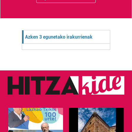
Azken 3 egunetako irakurrienak