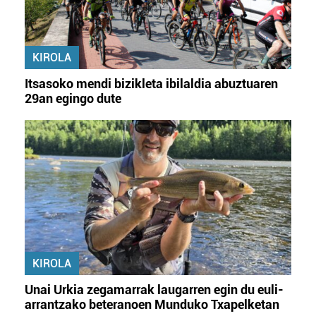
KIROLA
Itsasoko mendi bizikleta ibilaldia abuztuaren
29an egingo dute
KIROLA
Unai Urkia zegamarrak laugarren egin du euli-
arrantzako beteranoen Munduko Txapelketan