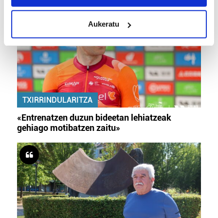
location which can be accurate to within several
meters
Aukeratu
Identify your device by actively scanning it for
specific characteristics (fingerprinting)
Find out more about how your personal data is processed
and set your preferences in the
details section
.
Guk eta gure bazkideek zure datu pertsonalak
prozesatzen ditugu, zure IP zenbakia, besteak beste,
TXIRRINDULARITZA
teknologia erabiliz, cookieak adibidez, iragarki eta eduki
«Entrenatzen duzun bideetan lehiatzeak
pertsonalizatuak eskaintzeko, iragarkiak eta edukia
gehiago motibatzen zaitu»
neurtzeko, jendeari buruzko informazioa biltzeko eta
produktuak garatzeko. Zure datuak nork eta zertarako
erabiltzen dituen hauta dezakezu.
Bazkide batzuek ez dizute baimenik eskatzen, eta beren
interes komertzial legitimoetan babesten dira. Ikusi gure
bazkideen zerrenda, beren ustez zein helburutarako
duten interes legitimoa eta horren aurka nola egin