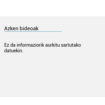
Azken bideoak
Ez da informaziorik aurkitu sartutako
datuekin.