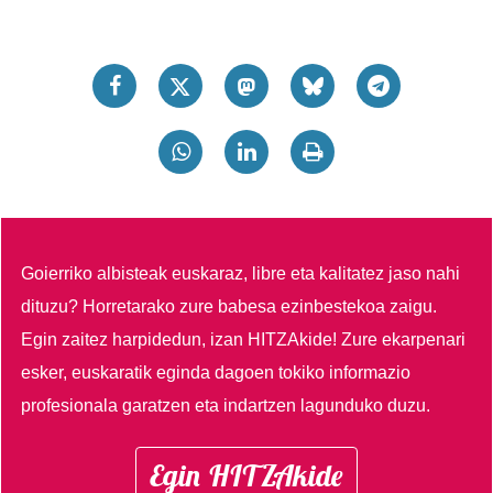
Goierriko albisteak euskaraz, libre eta kalitatez jaso nahi
dituzu?
Horretarako zure babesa ezinbestekoa zaigu.
Egin zaitez harpidedun, izan HITZAkide!
Zure ekarpenari
esker, euskaratik eginda dagoen tokiko informazio
profesionala garatzen eta indartzen lagunduko duzu.
Egin HITZAkide