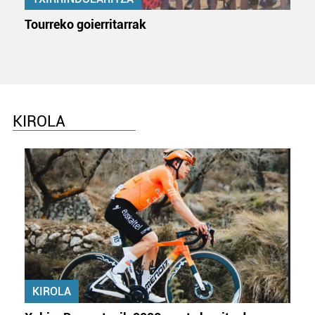
Tourreko goierritarrak
KIROLA
KIROLA