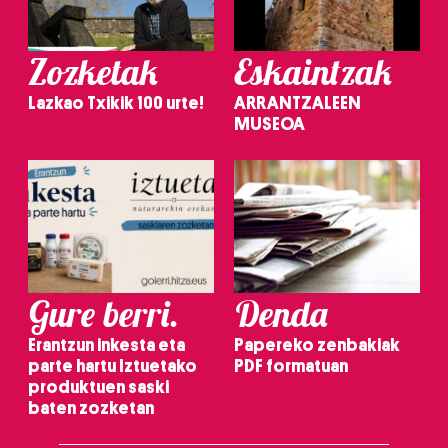
Zozketak
Eskaintzak
Lazkao Txikik 100 urte!
ARRANTZALEEN
MUSEOA
Gure berri.
Denda
Erantzun inkesta eta
Papereko zenbakiak
parte hartu Iztuetako
PDF formatuan
produktuen saski
baten zozketan