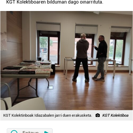
KGT Kolektiboaren bilduman dago oinarrituta.
KGT Kolektinboak Idiazabalen jarri duen erakusketa.
KGT Kolektiboa