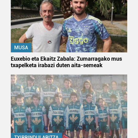
MUSA
Euxebio eta Ekaitz Zabala: Zumarragako mus
txapelketa irabazi duten aita-semeak
TXIRRINDULARITZA