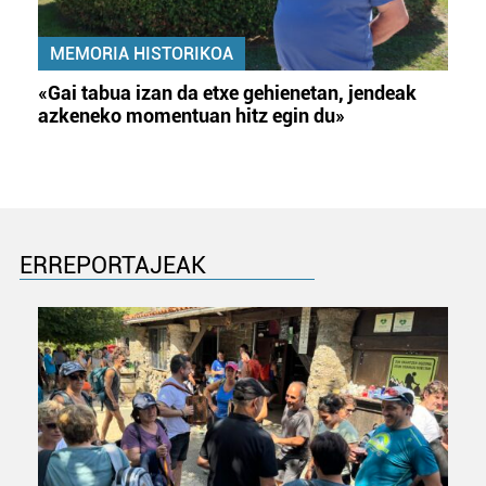
dezakezun ikusteko.
MEMORIA HISTORIKOA
Lortu zure datu pertsonalak prozesatzeko moduari
«Gai tabua izan da etxe gehienetan, jendeak
buruzko informazio gehiago eta ezarri zure lehentasunak
azkeneko momentuan hitz egin du»
datuen atalean. Edozein unetan alda edo ken dezakezu
zure baimena Cookieen adierazpenean.
Webgune honek cookie propioak eta hirugarrenen cookie-
fitxategiak erabiltzen ditu. Zure esperientzia eta
zerbitzuak hobetzeko asmoz, cookie teknologiaz
ERREPORTAJEAK
baliatzen gara. Ohar hau onartuz gero, teknologia hori
erabiltzeko baimen esplizitua ematen diguzu.
Gehiago
irakurri