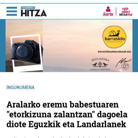
Sartu
INGURUMENA
Aralarko eremu babestuaren
"etorkizuna zalantzan" dagoela
diote Eguzkik eta Landarlanek