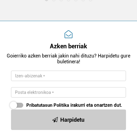
Azken berriak
Goierriko azken berriak jakin nahi dituzu? Harpidetu gure
buletinera!
Pribatutasun Politika
irakurri eta onartzen dut.
Harpidetu