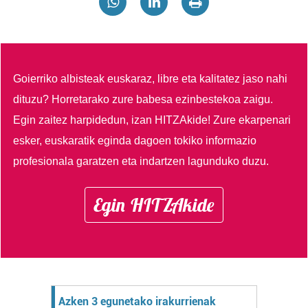
Goierriko albisteak euskaraz, libre eta kalitatez jaso nahi
dituzu?
Horretarako zure babesa ezinbestekoa zaigu.
Egin zaitez harpidedun, izan HITZAkide!
Zure ekarpenari
esker, euskaratik eginda dagoen tokiko informazio
profesionala garatzen eta indartzen lagunduko duzu.
Egin HITZAkide
Azken 3 egunetako irakurrienak