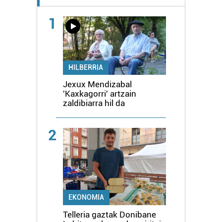
1
HILBERRIA
Jexux Mendizabal
'Kaxkagorri' artzain
zaldibiarra hil da
2
EKONOMIA
Telleria gaztak Donibane