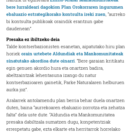
bere lurraldeari dagokion Plan Orokorraren ingurumen
ebaluazio estrategikorako kontsulta ireki zuen
, “aurreko
bi kontsulta publikoak oraindik erantzun gabe
daudenean”.
Presaka ez ibiltzeko deia
Talde kontserbazionisten esanetan, aipatutako hiru plan
horiek
orain urtebete Aldundiak eta Mankomunitateak
sinatutako akordioa dute oinarri
. “Bere garaian kritikatu
egin genuen akordio hura eta onartzen badira,
abeltzaintzak lehentasuna izango du natur
kontserbazioaren gainetik, Parke Naturalaren helburuen
aurka joz”.
Aralarrek antolamendu plan berria behar duela onartzen
duten, baina “aurrekoaren ebaluazio zorrotza eta zehatza
falta” dela uste dute. “Aldundia eta Mankomunitatea
presaka dabiltzala sumatzen dugu, konpetentziak
errespetatu gabe, ezta elkarte eta herritarrok horrelako