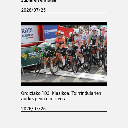
zubiaren eraistea
2026/07/25
Ordiziako 103. Klasikoa. Txirrindularien
aurkezpena eta irteera
2026/07/25