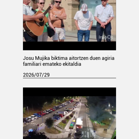
Josu Mujika biktima aitortzen duen agiria
familiari emateko ekitaldia
2026/07/29