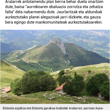
Aralarrek antolamendu plan berria behar duela onartzen
dute, baina "aurrekoaren ebaluazio zorrotza eta zehatza
falta" dela nabarmendu dute. Jaurlaritzak eta aldundiak
aurkeztutako planei alegazioak jarri dizkiete, eta gauza
bera egingo dute mankomunitateak aurkeztutakoarekin.
Elutseta azpikoa eta Elutseta garakoa txabolak Aralarren, aurrean Ausa-