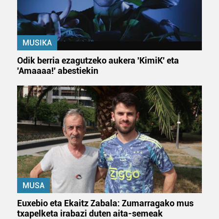
fitxategiak erabiltzen ditu. Zure esperientzia eta
zerbitzuak hobetzeko asmoz, cookie teknologiaz
baliatzen gara. Ohar hau onartuz gero, teknologia hori
MUSIKA
erabiltzeko baimen esplizitua ematen diguzu.
Gehiago
irakurri
Odik berria ezagutzeko aukera 'KimiK' eta
'Amaaaa!' abestiekin
MUSA
Euxebio eta Ekaitz Zabala: Zumarragako mus
txapelketa irabazi duten aita-semeak