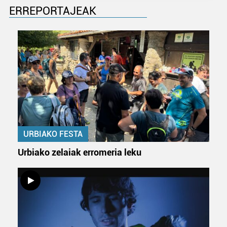
prozesatzen ditugu, zure IP zenbakia, besteak beste,
ERREPORTAJEAK
teknologia erabiliz, cookieak adibidez, iragarki eta eduki
pertsonalizatuak eskaintzeko, iragarkiak eta edukia
neurtzeko, jendeari buruzko informazioa biltzeko eta
produktuak garatzeko. Zure datuak nork eta zertarako
erabiltzen dituen hauta dezakezu.
Bazkide batzuek ez dizute baimenik eskatzen, eta beren
interes komertzial legitimoetan babesten dira. Ikusi gure
bazkideen zerrenda, beren ustez zein helburutarako
duten interes legitimoa eta horren aurka nola egin
URBIAKO FESTA
dezakezun ikusteko.
Urbiako zelaiak erromeria leku
Lortu zure datu pertsonalak prozesatzeko moduari
buruzko informazio gehiago eta ezarri zure lehentasunak
datuen atalean. Edozein unetan alda edo ken dezakezu
zure baimena Cookieen adierazpenean.
Webgune honek cookie propioak eta hirugarrenen cookie-