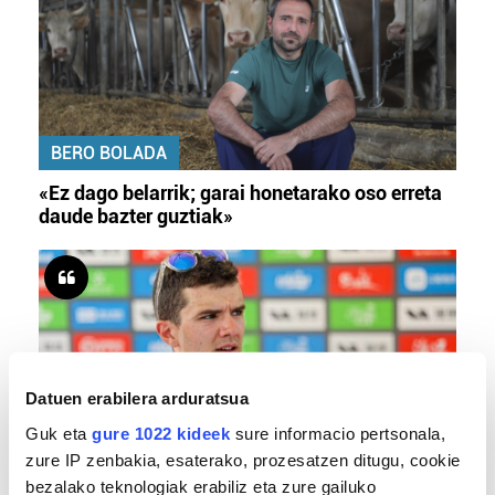
BERO BOLADA
«Ez dago belarrik; garai honetarako oso erreta
daude bazter guztiak»
Datuen erabilera arduratsua
Guk eta
gure 1022 kideek
sure informacio pertsonala,
zure IP zenbakia, esaterako, prozesatzen ditugu, cookie
TXIRRINDULARITZA
bezalako teknologiak erabiliz eta zure gailuko