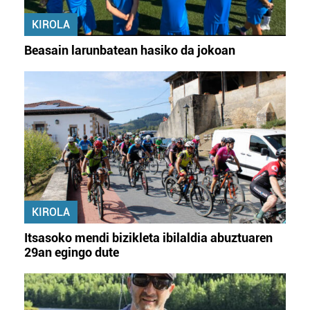
KIROLA
Beasain larunbatean hasiko da jokoan
KIROLA
Itsasoko mendi bizikleta ibilaldia abuztuaren
29an egingo dute