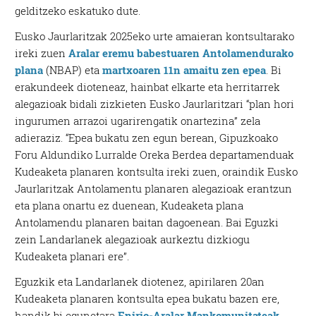
gelditzeko eskatuko dute.
Eusko Jaurlaritzak 2025eko urte amaieran kontsultarako
ireki zuen
Aralar eremu babestuaren Antolamendurako
plana
(NBAP) eta
martxoaren 11n amaitu zen epea
. Bi
erakundeek dioteneaz, hainbat elkarte eta herritarrek
alegazioak bidali zizkieten Eusko Jaurlaritzari “plan hori
ingurumen arrazoi ugarirengatik onartezina” zela
adieraziz. “Epea bukatu zen egun berean, Gipuzkoako
Foru Aldundiko Lurralde Oreka Berdea departamenduak
Kudeaketa planaren kontsulta ireki zuen, oraindik Eusko
Jaurlaritzak Antolamentu planaren alegazioak erantzun
eta plana onartu ez duenean, Kudeaketa plana
Antolamendu planaren baitan dagoenean. Bai Eguzki
zein Landarlanek alegazioak aurkeztu dizkiogu
Kudeaketa planari ere”.
Eguzkik eta Landarlanek diotenez, apirilaren 20an
Kudeaketa planaren kontsulta epea bukatu bazen ere,
handik bi egunetara
Enirio-Aralar Mankomunitateak