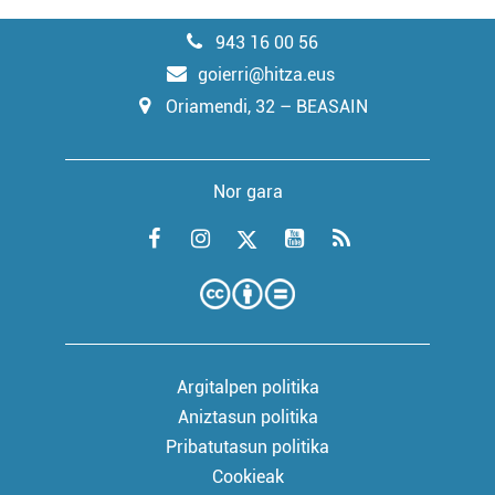
943 16 00 56
goierri@hitza.eus
Oriamendi, 32 – BEASAIN
Nor gara
Argitalpen politika
Aniztasun politika
Pribatutasun politika
Cookieak