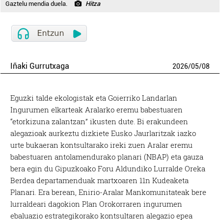
Gaztelu mendia duela.
Hitza
Iñaki Gurrutxaga
2026
/
05
/
08
Eguzki talde ekologistak eta Goierriko Landarlan
Ingurumen elkarteak Aralarko eremu babestuaren
“etorkizuna zalantzan” ikusten dute. Bi erakundeen
alegazioak aurkeztu dizkiete Eusko Jaurlaritzak iazko
urte bukaeran kontsultarako ireki zuen Aralar eremu
babestuaren antolamendurako planari (NBAP) eta gauza
bera egin du Gipuzkoako Foru Aldundiko Lurralde Oreka
Berdea departamenduak martxoaren 11n Kudeaketa
Planari. Era berean, Enirio-Aralar Mankomunitateak bere
lurraldeari dagokion Plan Orokorraren ingurumen
ebaluazio estrategikorako kontsultaren alegazio epea