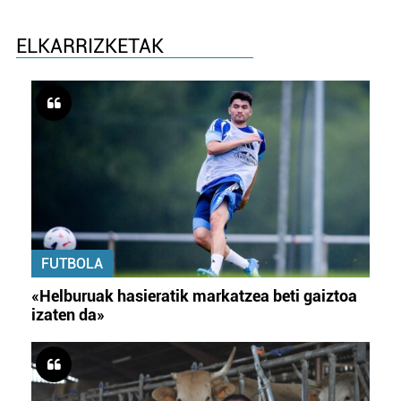
ELKARRIZKETAK
FUTBOLA
«Helburuak hasieratik markatzea beti gaiztoa
izaten da»