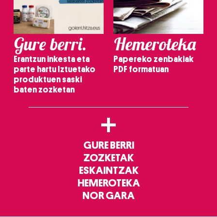
Gure berri.
Hemeroteka
Erantzun inkesta eta
Papereko zenbakiak
parte hartu Iztuetako
PDF formatuan
produktuen saski
baten zozketan
+
GURE BERRI
ZOZKETAK
ESKAINTZAK
HEMEROTEKA
NOR GARA