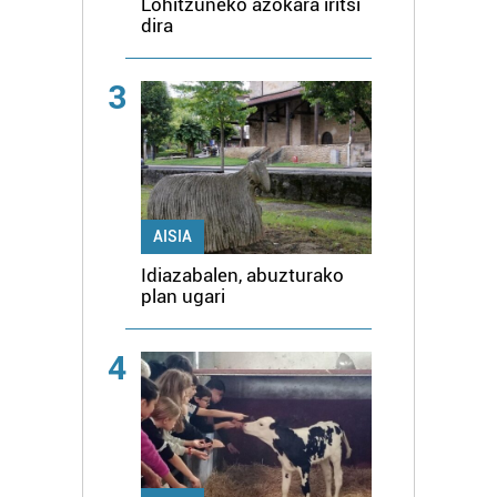
Lohitzuneko azokara iritsi
dira
3
AISIA
Idiazabalen, abuzturako
plan ugari
4