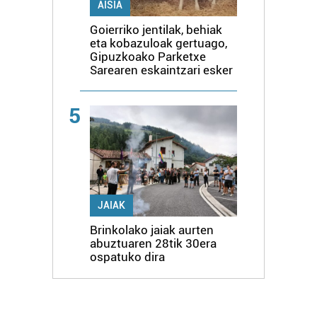
AISIA
Goierriko jentilak, behiak
eta kobazuloak gertuago,
Gipuzkoako Parketxe
Sarearen eskaintzari esker
5
JAIAK
Brinkolako jaiak aurten
abuztuaren 28tik 30era
ospatuko dira