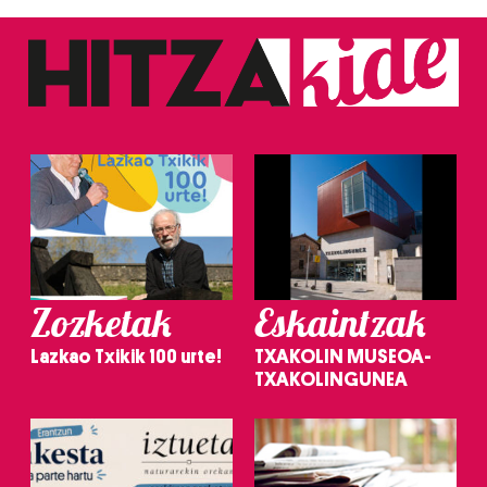
Zozketak
Eskaintzak
Lazkao Txikik 100 urte!
TXAKOLIN MUSEOA-
TXAKOLINGUNEA