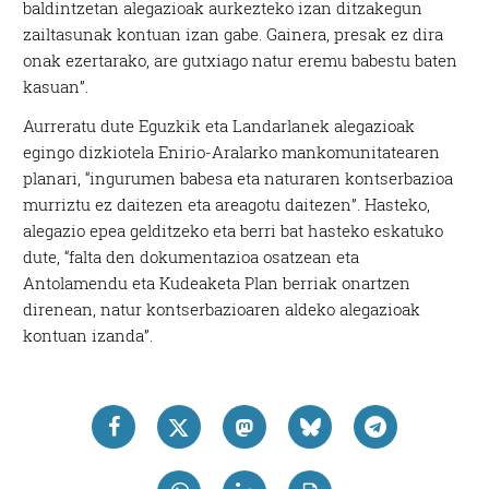
baldintzetan alegazioak aurkezteko izan ditzakegun
zailtasunak kontuan izan gabe. Gainera, presak ez dira
onak ezertarako, are gutxiago natur eremu babestu baten
kasuan”.
Aurreratu dute Eguzkik eta Landarlanek alegazioak
egingo dizkiotela Enirio-Aralarko mankomunitatearen
planari, “ingurumen babesa eta naturaren kontserbazioa
murriztu ez daitezen eta areagotu daitezen”. Hasteko,
alegazio epea gelditzeko eta berri bat hasteko eskatuko
dute, “falta den dokumentazioa osatzean eta
Antolamendu eta Kudeaketa Plan berriak onartzen
direnean, natur kontserbazioaren aldeko alegazioak
kontuan izanda”.