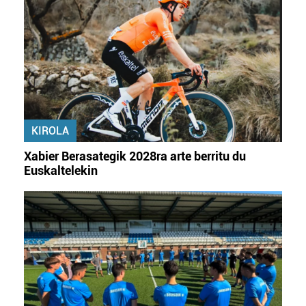
KIROLA
Xabier Berasategik 2028ra arte berritu du
Euskaltelekin