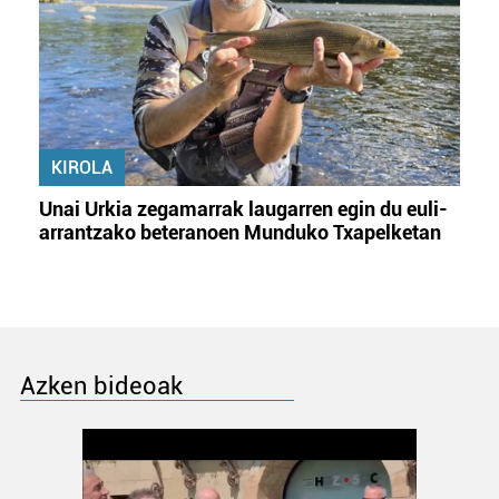
KIROLA
Unai Urkia zegamarrak laugarren egin du euli-
arrantzako beteranoen Munduko Txapelketan
Azken bideoak