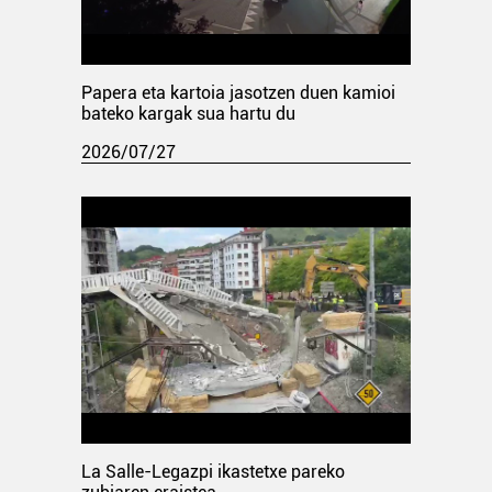
Papera eta kartoia jasotzen duen kamioi
bateko kargak sua hartu du
2026/07/27
La Salle-Legazpi ikastetxe pareko