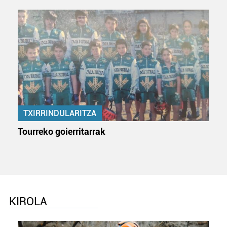
TXIRRINDULARITZA
Tourreko goierritarrak
KIROLA