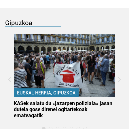
Gipuzkoa
EUSKAL HERRIA, GIPUZKOA
KASek salatu du «jazarpen poliziala» jasan
Pa
dutela gose direnei ogitartekoak
da
emateagatik
«s