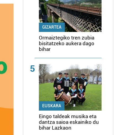
GIZARTEA
Ormaiztegiko tren zubia
bisitatzeko aukera dago
bihar
5
EUSKARA
Eingo taldeak musika eta
dantza saioa eskainiko du
bihar Lazkaon