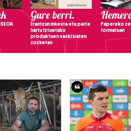
ak
Gure berri.
Hemero
USEOA
Erantzun inkesta eta parte
Papereko ze
hartu Iztuetako
formatuan
produktuen saski baten
zozketan