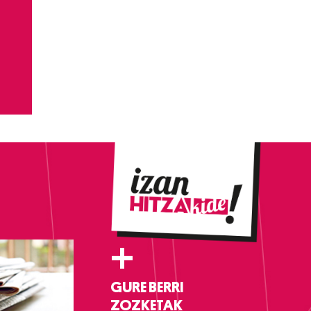
+
GURE BERRI
ZOZKETAK