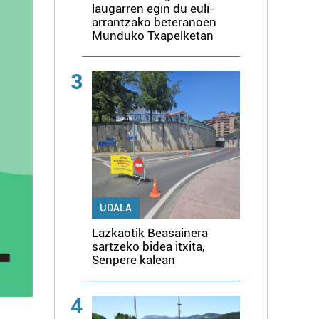
laugarren egin du euli-
arrantzako beteranoen
Munduko Txapelketan
3
UDALA
Lazkaotik Beasainera
sartzeko bidea itxita,
Senpere kalean
4