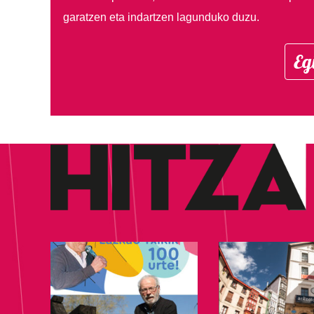
garatzen eta indartzen lagunduko duzu.
Eg