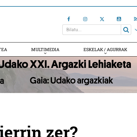
TEA
MULTIMEDIA
ESKELAK / AGURRAK
errin zer?