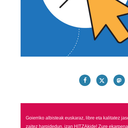
Goierriko albisteak euskaraz, libre eta kalitatez ja
zaitez harpidedun, izan HITZAkide!
Zure ekarpenar