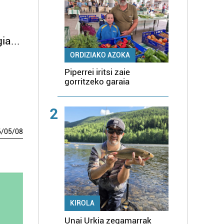
ia...
ORDIZIAKO AZOKA
Piperrei iritsi zaie
gorritzeko garaia
2
6
/
05
/
08
KIROLA
Unai Urkia zegamarrak