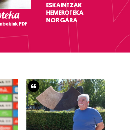
ESKAINTZAK
teka
HEMEROTEKA
NOR GARA
nbakiak PDF