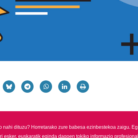
so nahi dituzu?
Horretarako zure babesa ezinbestekoa zaigu. Eg
i esker, euskaratik eginda dagoen tokiko informazio profesiona