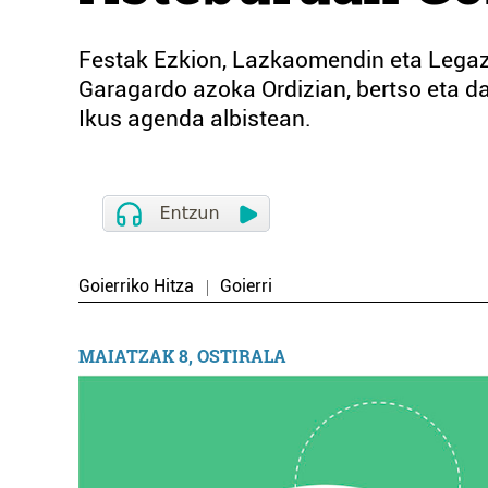
Festak Ezkion, Lazkaomendin eta Legazp
Garagardo azoka Ordizian, bertso eta da
Ikus agenda albistean.
Goierriko Hitza
Goierri
MAIATZAK 8, OSTIRALA