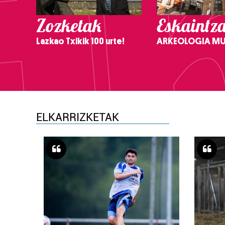
Zozketak
Eskaintz
Lazkao Txikik 100 urte!
ARKEOLOGIA M
ELKARRIZKETAK