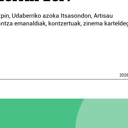
in, Udaberriko azoka Itsasondon, Artisau
ntza emanaldiak, kontzertuak, zinema karteldeg
202