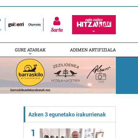
Sartu
GURE ATARIAK
ADIMEN ARTIFIZIALA
Azken 3 egunetako irakurrienak
1