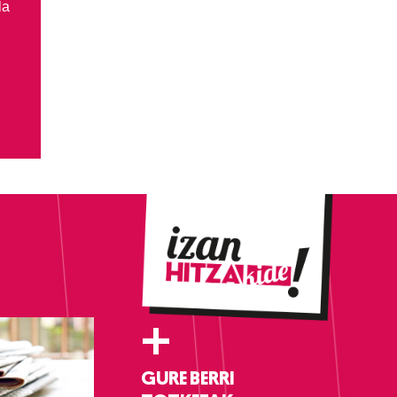
la
+
GURE BERRI