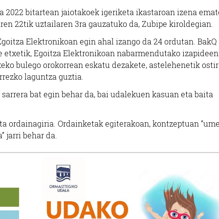
a 2022 bitartean jaiotakoek igeriketa ikastaroan izena ema
aren 22tik uztailaren 3ra gauzatuko da, Zubipe kiroldegian.
goitza Elektronikoan egin ahal izango da 24 ordutan. BakQ
e etxetik, Egoitza Elektronikoan nabarmendutako izapideen
xeko bulego orokorrean eskatu dezakete, astelehenetik ostir
rrezko laguntza guztia.
arrera bat egin behar da, bai udalekuen kasuan eta baita
 eta ordainagiria. Ordainketak egiterakoan, kontzeptuan “um
 jarri behar da.