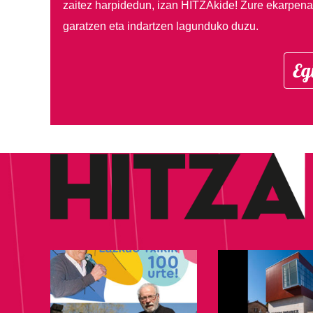
zaitez harpidedun, izan HITZAkide!
Zure ekarpenar
garatzen eta indartzen lagunduko duzu.
Eg