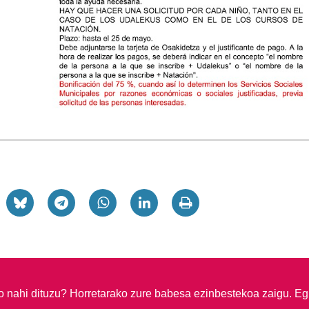
so nahi dituzu?
Horretarako zure babesa ezinbestekoa zaigu. Eg