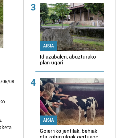
3
AISIA
Idiazabalen, abuzturako
plan ugari
4
6
/
05
/
08
eko
.
AISIA
aukera
Goierriko jentilak, behiak
eta kobazuloak gertuago,