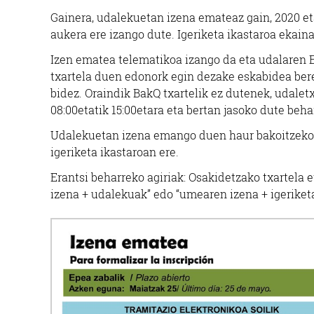
Gainera, udalekuetan izena emateaz gain, 2020 et
aukera ere izango dute. Igeriketa ikastaroa ekain
Izen ematea telematikoa izango da eta udalaren E
txartela duen edonork egin dezake eskabidea ber
bidez. Oraindik BakQ txartelik ez dutenek, udalet
08:00etatik 15:00etara eta bertan jasoko dute beha
Udalekuetan izena emango duen haur bakoitzeko s
igeriketa ikastaroan ere.
Erantsi beharreko agiriak: Osakidetzako txartela
izena + udalekuak” edo “umearen izena + igeriketa”