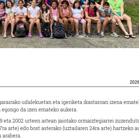
202
garairako udalekuetan eta igeriketa ikastaroan izena emat
an egongo da izen emateko aukera.
 eta 2002 urteen artean jaiotako ormaiztegiarrei zuzenduta
ra arte) edo bost asterako (uztailaren 24ra arte) hartzeko 
 arabera.