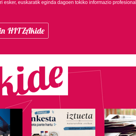
i esker, euskaratik eginda dagoen tokiko informazio profesiona
in HITZAkide