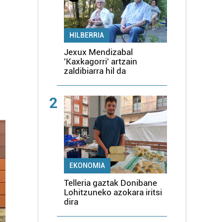
HILBERRIA
Jexux Mendizabal
'Kaxkagorri' artzain
zaldibiarra hil da
2
EKONOMIA
Telleria gaztak Donibane
Lohitzuneko azokara iritsi
dira