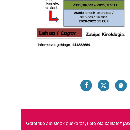
Goierriko albisteak euskaraz, libre eta kalitatez ja