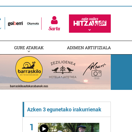
Sartu
GURE ATARIAK
ADIMEN ARTIFIZIALA
Azken 3 egunetako irakurrienak
1