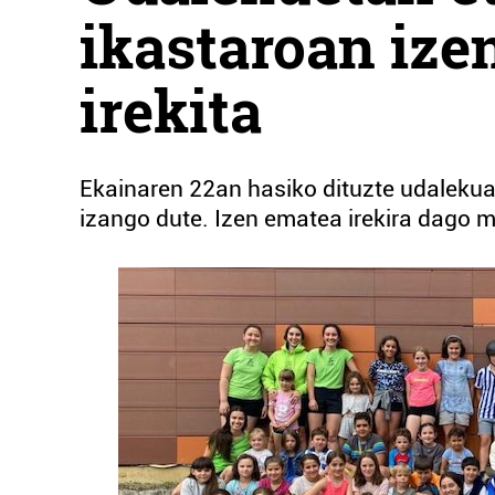
ikastaroan ize
irekita
Ekainaren 22an hasiko dituzte udalekua
izango dute. Izen ematea irekira dago m