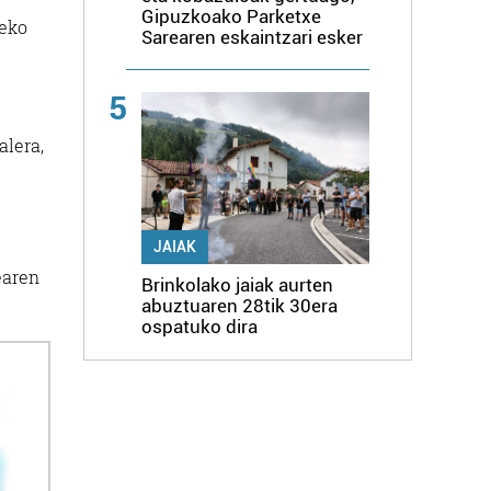
Gipuzkoako Parketxe
teko
Sarearen eskaintzari esker
5
alera,
JAIAK
earen
Brinkolako jaiak aurten
abuztuaren 28tik 30era
ospatuko dira