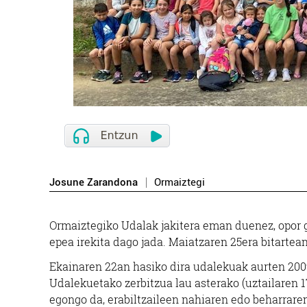
Josune Zarandona
Ormaiztegi
Ormaiztegiko Udalak jakitera eman duenez, opor 
epea irekita dago jada. Maiatzaren 25era bitarte
Ekainaren 22an hasiko dira udalekuak aurten 2009
Udalekuetako zerbitzua lau asterako (uztailaren 17
egongo da, erabiltzaileen nahiaren edo beharraren