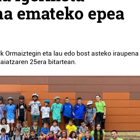
na emateko epea
k Ormaiztegin eta lau edo bost asteko iraupena
aiatzaren 25era bitartean.