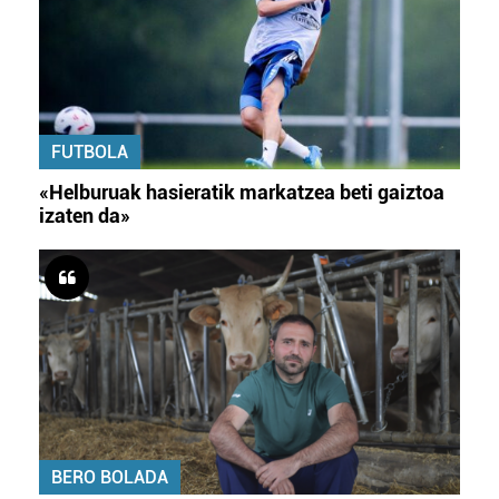
FUTBOLA
«Helburuak hasieratik markatzea beti gaiztoa
izaten da»
BERO BOLADA