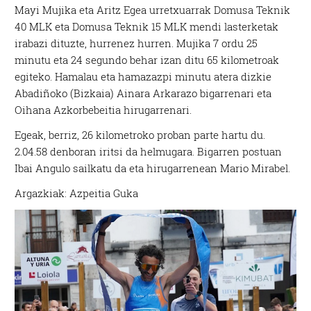
Mayi Mujika eta Aritz Egea urretxuarrak Domusa Teknik
40 MLK eta Domusa Teknik 15 MLK mendi lasterketak
irabazi dituzte, hurrenez hurren.
Mujika 7 ordu 25
minutu eta 24 segundo behar izan ditu 65 kilometroak
egiteko. H
amalau eta hamazazpi minutu atera dizkie
Abadiñoko (Bizkaia)
Ainara Arkarazo bigarrenari eta
Oihana Azkorbebeitia hirugarrenari.
Egeak, berriz, 26 kilometroko proban parte hartu du.
2.04.58 denboran iritsi da helmugara. Bigarren postuan
Ibai Angulo sailkatu da eta hirugarrenean Mario Mirabel.
Argazkiak: Azpeitia Guka