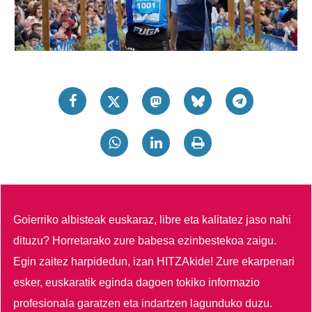
Goierriko albisteak euskaraz, libre eta kalitatez jaso nahi
dituzu?
Horretarako zure babesa ezinbestekoa zaigu.
Egin zaitez harpidedun, izan HITZAkide!
Zure ekarpenari
esker, euskaratik eginda dagoen tokiko informazio
profesionala garatzen eta indartzen lagunduko duzu.