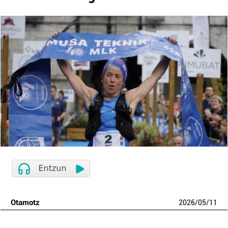
Otamotz
2026
/
05
/
11