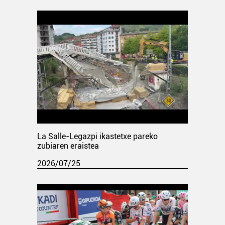
La Salle-Legazpi ikastetxe pareko
zubiaren eraistea
2026/07/25