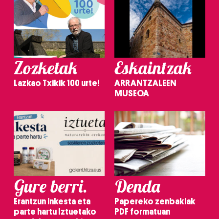
Zozketak
Eskaintzak
Lazkao Txikik 100 urte!
ARRANTZALEEN
MUSEOA
Gure berri.
Denda
Erantzun inkesta eta
Papereko zenbakiak
parte hartu Iztuetako
PDF formatuan