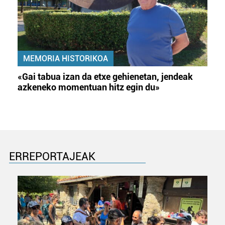
MEMORIA HISTORIKOA
«Gai tabua izan da etxe gehienetan, jendeak
azkeneko momentuan hitz egin du»
ERREPORTAJEAK