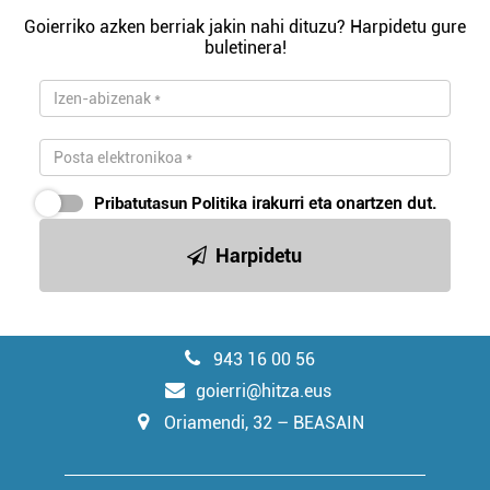
Goierriko azken berriak jakin nahi dituzu? Harpidetu gure
buletinera!
Pribatutasun Politika
irakurri eta onartzen dut.
Harpidetu
943 16 00 56
goierri@hitza.eus
Oriamendi, 32 – BEASAIN