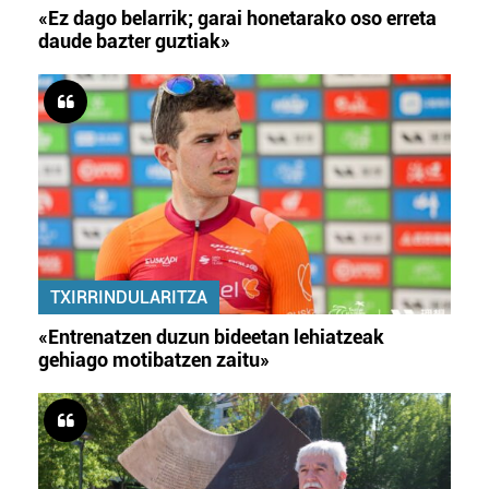
«Ez dago belarrik; garai honetarako oso erreta
daude bazter guztiak»
TXIRRINDULARITZA
«Entrenatzen duzun bideetan lehiatzeak
gehiago motibatzen zaitu»