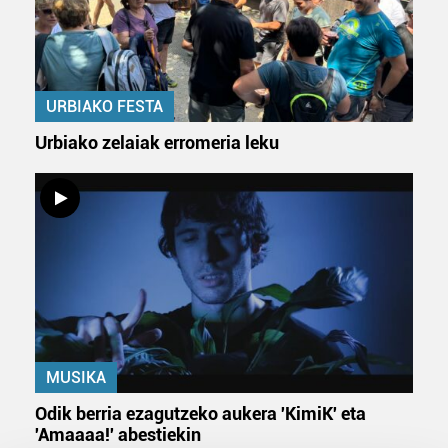
URBIAKO FESTA
Urbiako zelaiak erromeria leku
MUSIKA
Odik berria ezagutzeko aukera 'KimiK' eta
'Amaaaa!' abestiekin