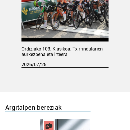
Ordiziako 103. Klasikoa. Txirrindularien
aurkezpena eta irteera
2026/07/25
Argitalpen bereziak