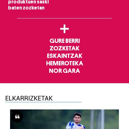
produktuen saski
baten zozketan
+
GURE BERRI
ZOZKETAK
ESKAINTZAK
HEMEROTEKA
NOR GARA
ELKARRIZKETAK