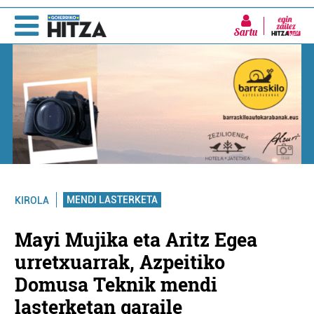
Sartu
MENDI LASTERKETA
KIROLA
Mayi Mujika eta Aritz Egea
urretxuarrak, Azpeitiko
Domusa Teknik mendi
lasterketan garaile