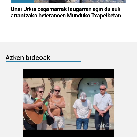
Unai Urkia zegamarrak laugarren egin du euli-
arrantzako beteranoen Munduko Txapelketan
Azken bideoak