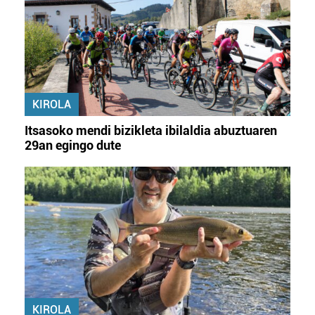
KIROLA
Itsasoko mendi bizikleta ibilaldia abuztuaren
29an egingo dute
KIROLA