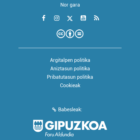
Nor gara
Argitalpen politika
Aniztasun politika
Pribatutasun politika
Cookieak
Babesleak: