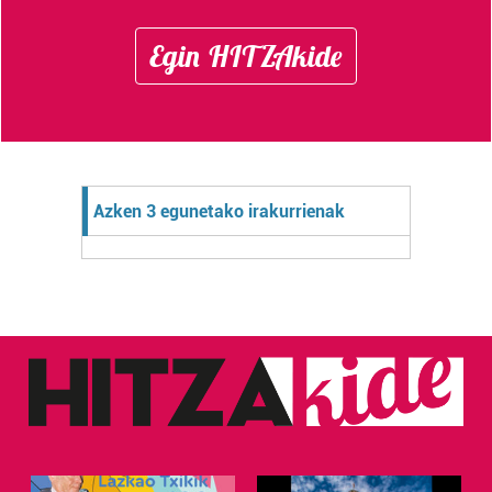
Egin HITZAkide
Azken 3 egunetako irakurrienak