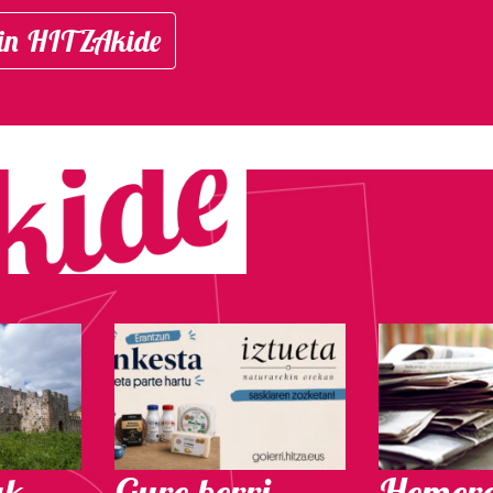
in HITZAkide
ak
Gure berri.
Hemero