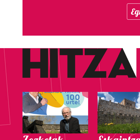
Eg
Zozketak
Eskaintz