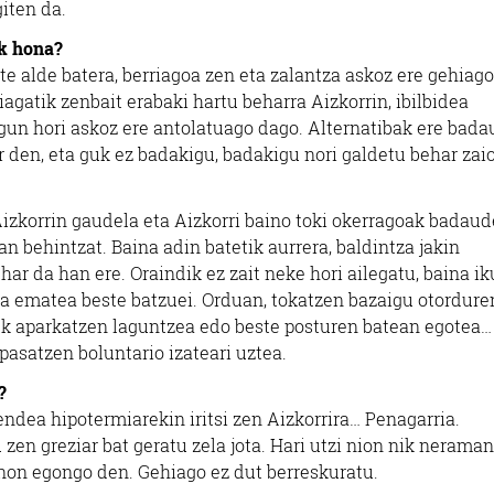
giten da.
ik hona?
te alde batera, berriagoa zen eta zalantza askoz ere gehiago
agatik zenbait erabaki hartu beharra Aizkorrin, ibilbidea
gun hori askoz ere antolatuago dago. Alternatibak ere bada
den, eta guk ez badakigu, badakigu nori galdetu behar zai
Aizkorrin gaudela eta Aizkorri baino toki okerragoak badaud
 behintzat. Baina adin batetik aurrera, baldintza jakin
har da han ere. Oraindik ez zait neke hori ailegatu, baina i
da ematea beste batzuei. Orduan, tokatzen bazaigu otordure
uk aparkatzen laguntzea edo beste posturen batean egotea…
pasatzen boluntario izateari uztea.
?
jendea hipotermiarekin iritsi zen Aizkorrira… Penagarria.
en greziar bat geratu zela jota. Hari utzi nion nik neraman
 non egongo den. Gehiago ez dut berreskuratu.