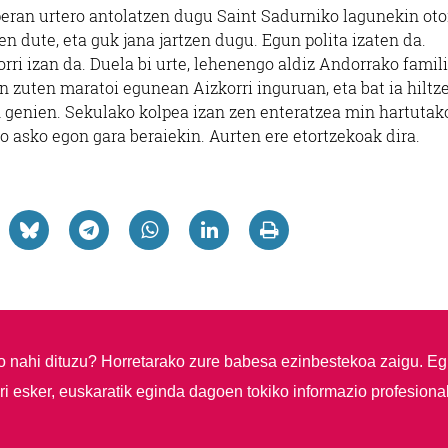
peran urtero antolatzen dugu Saint Sadurniko lagunekin oto
n dute, eta guk jana jartzen dugu. Egun polita izaten da.
etorri izan da. Duela bi urte, lehenengo aldiz Andorrako famil
an zuten maratoi egunean Aizkorri inguruan, eta bat ia hiltz
 genien. Sekulako kolpea izan zen enteratzea min hartutak
o asko egon gara beraiekin. Aurten ere etortzekoak dira.
so nahi dituzu?
Horretarako zure babesa ezinbestekoa zaigu. Eg
i esker, euskaratik eginda dagoen tokiko informazio profesiona