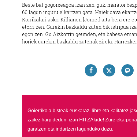
Beste bat gogorxeagoa izan zen: guk, maratoi bez
60 lagun inguru elkartzen gara. Haiek cava ekartze
Korrikalari asko, Killianen [Jornet] aita bera ere 
etorri zen. Gurekin bazkaldu zuten bik istripua iz
egon zen. Gu Aizkorrin geunden, eta babesa eman
horiek gurekin bazkaldu zutenak zirela. Harrezker
Goierriko albisteak euskaraz, libre eta kalitatez ja
zaitez harpidedun, izan HITZAkide!
Zure ekarpenar
garatzen eta indartzen lagunduko duzu.