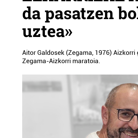
da pasatzen bol
uztea»
Aitor Galdosek (Zegama, 1976) Aizkorri g
Zegama-Aizkorri maratoia.