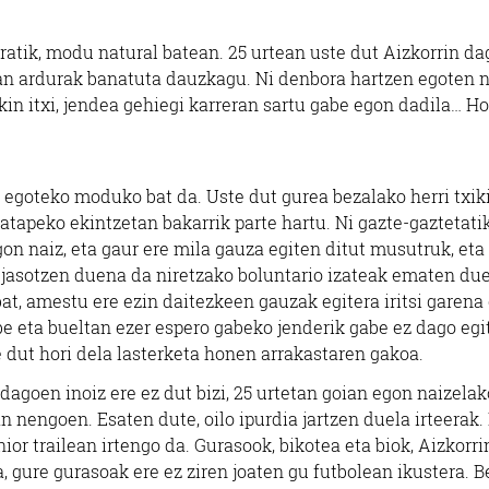
ratik, modu natural batean. 25 urtean uste dut Aizkorrin d
tan ardurak banatuta dauzkagu. Ni denbora hartzen egoten n
in itxi, jendea gehiegi karreran sartu gabe egon dadila… Ho
egoteko moduko bat da. Uste dut gurea bezalako herri txik
atapeko ekintzetan bakarrik parte hartu. Ni gazte-gaztetati
gon naiz, eta gaur ere mila gauza egiten ditut musutruk, eta
k jasotzen duena da niretzako boluntario izateak ematen du
at, amestu ere ezin daitezkeen gauzak egitera iritsi garena
 eta bueltan ezer espero gabeko jenderik gabe ez dago egit
 dut hori dela lasterketa honen arrakastaren gakoa.
goen inoiz ere ez dut bizi, 25 urtetan goian egon naizelak
an nengoen. Esaten dute, oilo ipurdia jartzen duela irteerak.
ior trailean irtengo da. Gurasook, bikotea eta biok, Aizkorri
 gure gurasoak ere ez ziren joaten gu futbolean ikustera. B