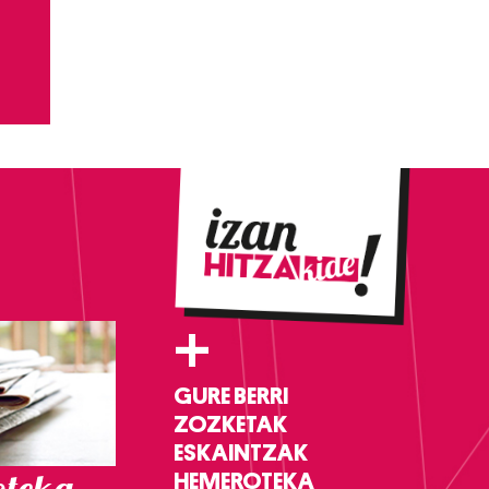
+
GURE BERRI
ZOZKETAK
ESKAINTZAK
teka
HEMEROTEKA