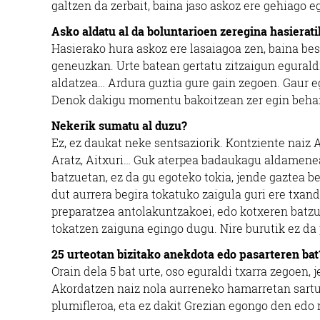
galtzen da zerbait, baina jaso askoz ere gehiago e
Asko aldatu al da boluntarioen zere
g
ina hasierat
Hasierako hura askoz ere lasaiagoa zen, baina bes
geneuzkan. Urte batean gertatu zitzaigun eguraldi
aldatzea… Ardura guztia gure gain zegoen. Gaur e
Denok dakigu momentu bakoitzean zer egin behar 
Nekerik sumatu al duzu?
Ez, ez daukat neke sentsaziorik. Kontziente naiz 
Aratz, Aitxuri… Guk aterpea badaukagu aldamenean
batzuetan, ez da gu egoteko tokia, jende gaztea be
dut aurrera begira tokatuko zaigula guri ere txan
preparatzea antolakuntzakoei, edo kotxeren batz
tokatzen zaiguna egingo dugu. Nire burutik ez da 
25 urteotan bizitako anekdota edo pasarteren bat
Orain dela 5 bat urte, oso eguraldi txarra zegoen, 
Akordatzen naiz nola aurreneko hamarretan sartu z
plumifleroa, eta ez dakit Grezian egongo den edo