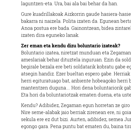
laguntzen-eta. Ura, bai ala bai behar da han.
Gure kuadrillakoak Aizkorrin gaude hasiera-hasie
bakarra ni naizela. Polita izaten da. Egunean ber
Anoa postua ere bada. Gainontzean, bidea zintarek
izaten dira eguneko lanak.
Zer eman eta kendu dizu boluntario izateak?
Boluntario izatea, niretzat munduan eta Zegaman 
ameslariak behar dituztela inguruan. Ezin da sold
begirale bezala ere beti soldatarik kobratu gabe e
atsegin handiz. Ezer bueltan espero gabe. Herria
herri egituratuago bat, anbiente hobeagoko herri b
mantentzen duguna…. Hori dena boluntariorik gabe
Eta hori da boluntariotzak ematen duena, eta uste
Kendu? Adibidez, Zegaman egun horretan ze giro da
Nire seme-alabak jaio berriak zirenean ere, ni goi
sekula ere ez dut bizi. Aurten, adibidez, semea Jun
egongo gara. Pena puntu bat ematen du, baina tira,