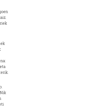
agoen
aiz.
riek
iek
k
ena:
 eta
erik.
o.
 Nik
n
eti