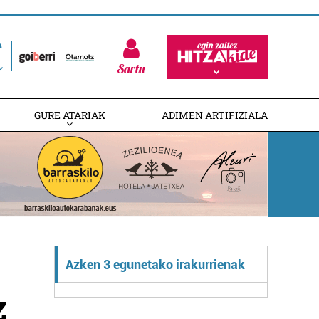
Sartu
GURE ATARIAK
ADIMEN ARTIFIZIALA
Azken 3 egunetako irakurrienak
z