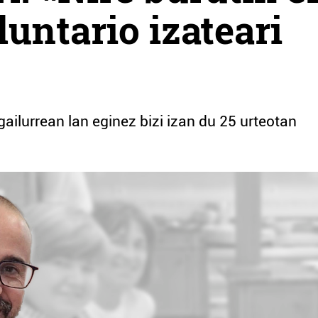
untario izateari
ailurrean lan eginez bizi izan du 25 urteotan