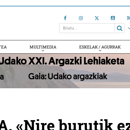
TEA
MULTIMEDIA
ESKELAK / AGURRAK
 «Nire burutik e