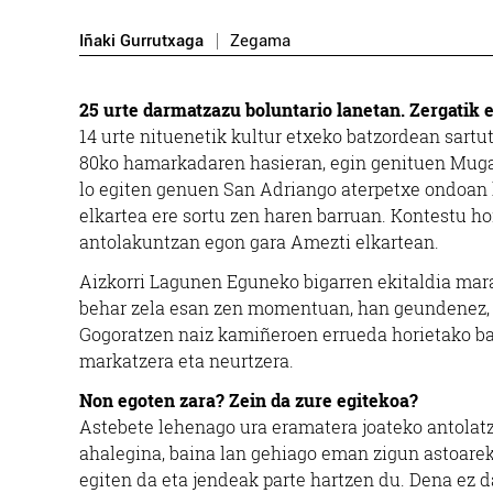
Iñaki Gurrutxaga
Zegama
25 urte darmatzazu boluntario lanetan. Zergatik
14 urte nituenetik kultur etxeko batzordean sartu
80ko hamarkadaren hasieran, egin genituen Mugaz
lo egiten genuen San Adriango aterpetxe ondoan
elkartea ere sortu zen haren barruan. Kontestu ho
antolakuntzan egon gara Amezti elkartean.
Aizkorri Lagunen Eguneko bigarren ekitaldia marat
behar zela esan zen momentuan, han geundenez, Al
Gogoratzen naiz kamiñeroen errueda horietako bat 
markatzera eta neurtzera.
Non egoten zara? Zein da zure egitekoa?
Astebete lehenago ura eramatera joateko antolatz
ahalegina, baina lan gehiago eman zigun astoareki
egiten da eta jendeak parte hartzen du. Dena ez 