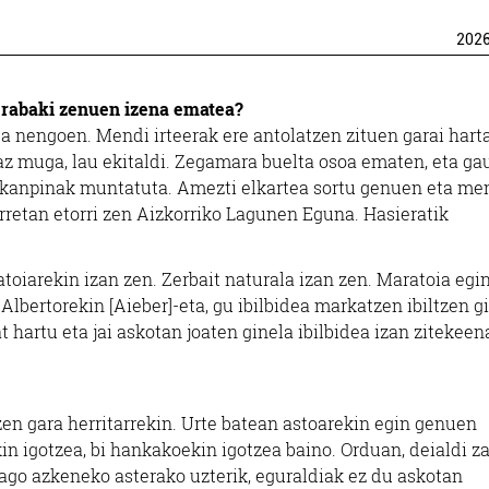
202
 erabaki zenuen izena ematea?
ta nengoen. Mendi irteerak ere antolatzen zituen garai hart
 muga, lau ekitaldi. Zegamara buelta osoa ematen, eta ga
 kanpinak muntatuta. Amezti elkartea sortu genuen eta me
rretan etorri zen Aizkorriko Lagunen Eguna. Hasieratik
oiarekin izan zen. Zerbait naturala izan zen. Maratoia egi
bertorekin [Aieber]-eta, gu ibilbidea markatzen ibiltzen g
hartu eta jai askotan joaten ginela ibilbidea izan zitekeen
en gara herritarrekin. Urte batean astoarekin egin genuen
n igotzea, bi hankakoekin igotzea baino. Orduan, deialdi z
dago azkeneko asterako uzterik, eguraldiak ez du askotan