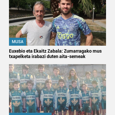
MUSA
Euxebio eta Ekaitz Zabala: Zumarragako mus
txapelketa irabazi duten aita-semeak