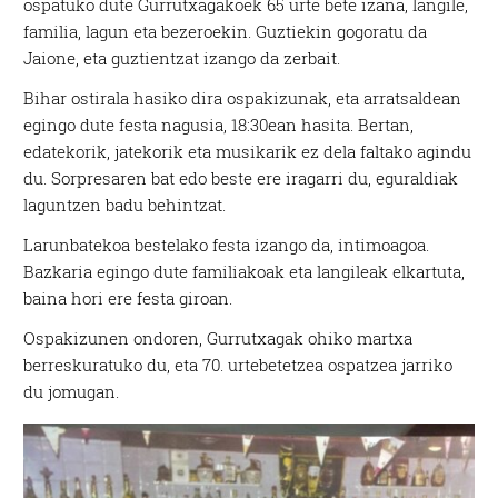
ospatuko dute Gurrutxagakoek 65 urte bete izana, langile,
familia, lagun eta bezeroekin. Guztiekin gogoratu da
Jaione, eta guztientzat izango da zerbait.
Bihar ostirala hasiko dira ospakizunak, eta arratsaldean
egingo dute festa nagusia, 18:30ean hasita. Bertan,
edatekorik, jatekorik eta musikarik ez dela faltako agindu
du. Sorpresaren bat edo beste ere iragarri du, eguraldiak
laguntzen badu behintzat.
Larunbatekoa bestelako festa izango da, intimoagoa.
Bazkaria egingo dute familiakoak eta langileak elkartuta,
baina hori ere festa giroan.
Ospakizunen ondoren, Gurrutxagak ohiko martxa
berreskuratuko du, eta 70. urtebetetzea ospatzea jarriko
du jomugan.