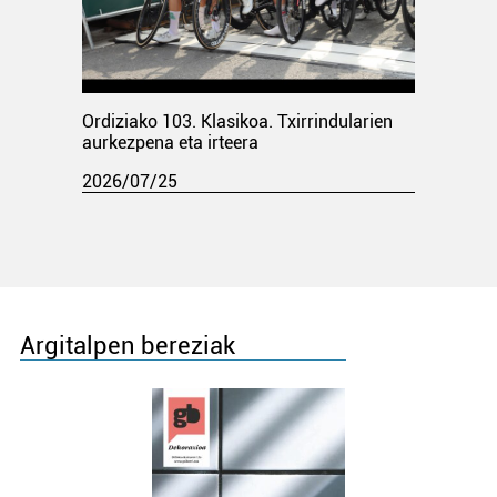
Ordiziako 103. Klasikoa. Txirrindularien
aurkezpena eta irteera
2026/07/25
Argitalpen bereziak