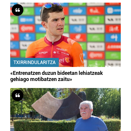
TXIRRINDULARITZA
«Entrenatzen duzun bideetan lehiatzeak
gehiago motibatzen zaitu»