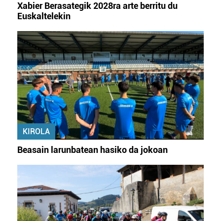
Xabier Berasategik 2028ra arte berritu du
Euskaltelekin
KIROLA
Beasain larunbatean hasiko da jokoan