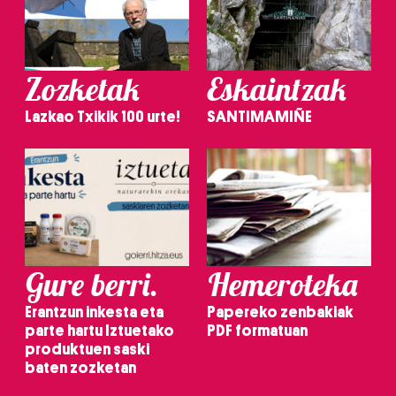
irakurri
Zozketak
Eskaintzak
Lazkao Txikik 100 urte!
SANTIMAMIÑE
Gure berri.
Hemeroteka
Erantzun inkesta eta
Papereko zenbakiak
parte hartu Iztuetako
PDF formatuan
produktuen saski
baten zozketan