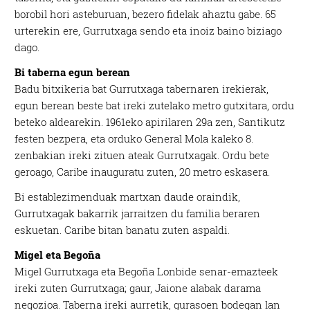
borobil hori asteburuan, bezero fidelak ahaztu gabe. 65
urterekin ere, Gurrutxaga sendo eta inoiz baino biziago
dago.
Bi taberna egun berean
Badu bitxikeria bat Gurrutxaga tabernaren irekierak,
egun berean beste bat ireki zutelako metro gutxitara, ordu
beteko aldearekin. 1961eko apirilaren 29a zen, Santikutz
festen bezpera, eta orduko General Mola kaleko 8.
zenbakian ireki zituen ateak Gurrutxagak. Ordu bete
geroago, Caribe inauguratu zuten, 20 metro eskasera.
Bi establezimenduak martxan daude oraindik,
Gurrutxagak bakarrik jarraitzen du familia beraren
eskuetan. Caribe bitan banatu zuten aspaldi.
Migel eta Begoña
Migel Gurrutxaga eta Begoña Lonbide senar-emazteek
ireki zuten Gurrutxaga; gaur, Jaione alabak darama
negozioa. Taberna ireki aurretik, gurasoen bodegan lan