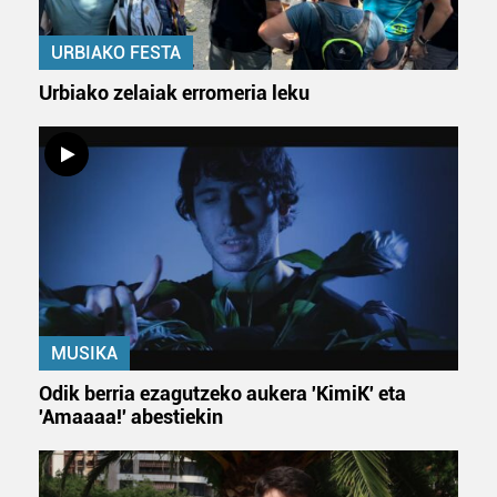
URBIAKO FESTA
Urbiako zelaiak erromeria leku
MUSIKA
Odik berria ezagutzeko aukera 'KimiK' eta
'Amaaaa!' abestiekin