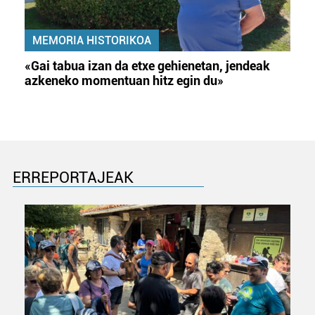
MEMORIA HISTORIKOA
«Gai tabua izan da etxe gehienetan, jendeak
azkeneko momentuan hitz egin du»
ERREPORTAJEAK