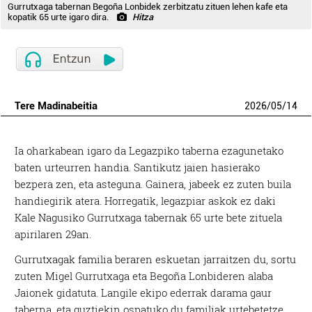
Gurrutxaga tabernan Begoña Lonbidek zerbitzatu zituen lehen kafe eta
kopatik 65 urte igaro dira.
Hitza
Tere Madinabeitia
2026
/
05
/
14
Ia oharkabean igaro da Legazpiko taberna ezagunetako
baten urteurren handia. Santikutz jaien hasierako
bezpera zen, eta asteguna. Gainera, jabeek ez zuten buila
handiegirik atera. Horregatik, legazpiar askok ez daki
Kale Nagusiko Gurrutxaga tabernak 65 urte bete zituela
apirilaren 29an.
Gurrutxagak familia beraren eskuetan jarraitzen du, sortu
zuten Migel Gurrutxaga eta Begoña Lonbideren alaba
Jaionek gidatuta. Langile ekipo ederrak darama gaur
taberna, eta guztiekin ospatuko du familiak urtebetetze