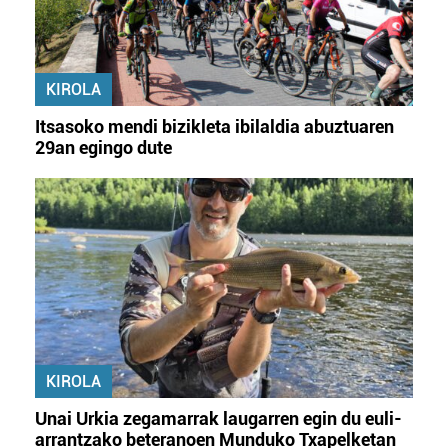
KIROLA
Itsasoko mendi bizikleta ibilaldia abuztuaren
29an egingo dute
KIROLA
Unai Urkia zegamarrak laugarren egin du euli-
arrantzako beteranoen Munduko Txapelketan