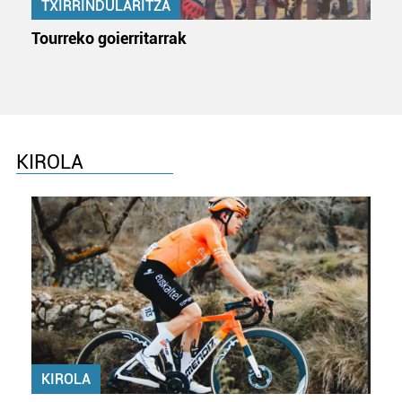
TXIRRINDULARITZA
Tourreko goierritarrak
KIROLA
KIROLA