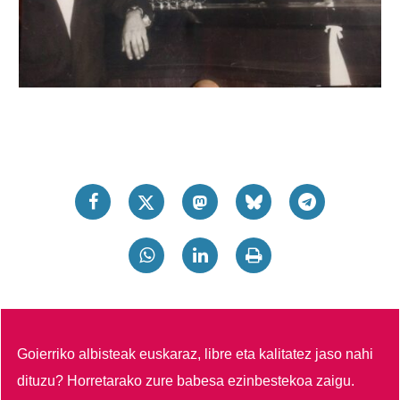
Goierriko albisteak euskaraz, libre eta kalitatez jaso nahi
dituzu?
Horretarako zure babesa ezinbestekoa zaigu.