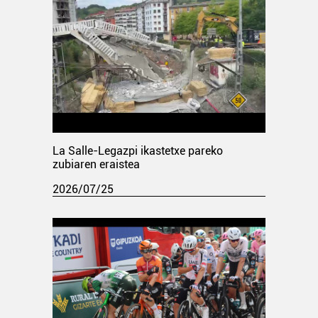
La Salle-Legazpi ikastetxe pareko
zubiaren eraistea
2026/07/25