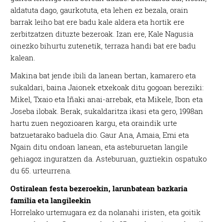
aldatuta dago, gaurkotuta, eta lehen ez bezala, orain
barrak leiho bat ere badu kale aldera eta hortik ere
zerbitzatzen dituzte bezeroak. Izan ere, Kale Nagusia
oinezko bihurtu zutenetik, terraza handi bat ere badu
kalean.
Makina bat jende ibili da lanean bertan, kamarero eta
sukaldari, baina Jaionek etxekoak ditu gogoan bereziki:
Mikel, Txaio eta Iñaki anai-arrebak, eta Mikele, Ibon eta
Joseba ilobak. Berak, sukaldaritza ikasi eta gero, 1998an
hartu zuen negozioaren kargu, eta oraindik urte
batzuetarako baduela dio. Gaur Ana, Amaia, Emi eta
Ngain ditu ondoan lanean, eta asteburuetan langile
gehiagoz inguratzen da. Asteburuan, guztiekin ospatuko
du 65. urteurrena.
Ostiralean festa bezeroekin, larunbatean bazkaria
familia eta langileekin
Horrelako urtemugara ez da nolanahi iristen, eta goitik