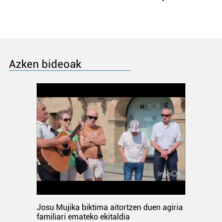
Azken bideoak
Josu Mujika biktima aitortzen duen agiria
familiari emateko ekitaldia