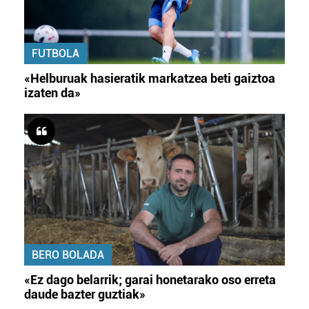
FUTBOLA
«Helburuak hasieratik markatzea beti gaiztoa
izaten da»
BERO BOLADA
«Ez dago belarrik; garai honetarako oso erreta
daude bazter guztiak»