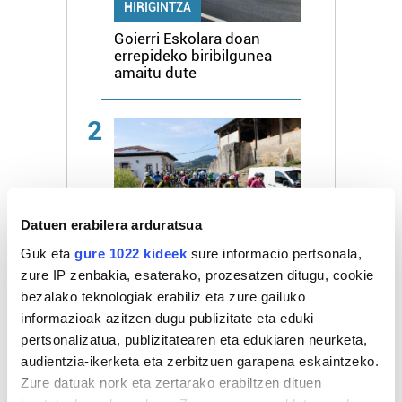
HIRIGINTZA
Goierri Eskolara doan
errepideko biribilgunea
amaitu dute
2
Datuen erabilera arduratsua
KIROLA
Guk eta
gure 1022 kideek
sure informacio pertsonala,
Itsasoko mendi bizikleta
zure IP zenbakia, esaterako, prozesatzen ditugu, cookie
ibilaldia abuztuaren 29an
egingo dute
bezalako teknologiak erabiliz eta zure gailuko
informazioak azitzen dugu publizitate eta eduki
pertsonalizatua, publizitatearen eta edukiaren neurketa,
3
audientzia-ikerketa eta zerbitzuen garapena eskaintzeko.
Zure datuak nork eta zertarako erabiltzen dituen