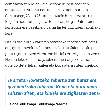
egindakoa zen Migel, eta Begoña Kupela bodegan
aritutakoa. Ezkondu berritan jarri zuten martxan
Gurrutxaga, 28 eta 25 urte zituztela hurrenez hurren, eta
Begoña haurdun zegoela. Hasieran, Migel Patrizioren
lantegian ere bazebilen, baina laster utzi zuen fabrikako
lana.
Hasierako hura, «kartetan jokatzeko taberna zen batez
ere, gizonentzako taberna», azaldu du Jaionek, «kopa eta
puru ugari saltzen ziren, eta kiniela ere zigilatzen zen!».
Horren lekukotasuna jasotzen duen argazki zahar bat
dute gordeta, lehen kafea eta kopa atera zuten unekoa.
«Kartetan jokatzeko taberna zen batez ere,
gizonentzako taberna. Kopa eta puru ugari
saltzen ziren, eta kiniela ere zigilatzen zen!»
Jaione Gurrutxaga. Gurrutxaga taberna