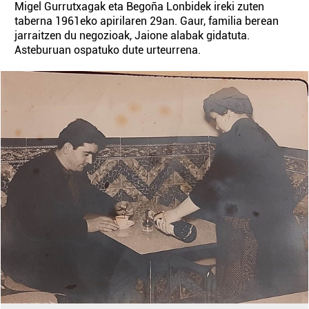
Migel Gurrutxagak eta Begoña Lonbidek ireki zuten
taberna 1961eko apirilaren 29an. Gaur, familia berean
jarraitzen du negozioak, Jaione alabak gidatuta.
Asteburuan ospatuko dute urteurrena.