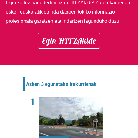
Egin zaitez harpidedun, izan HITZAkide!
Zure ekarpenari
esker, euskaratik eginda dagoen tokiko informazio
profesionala garatzen eta indartzen lagunduko duzu.
Egin HITZAkide
Azken 3 egunetako irakurrienak
1