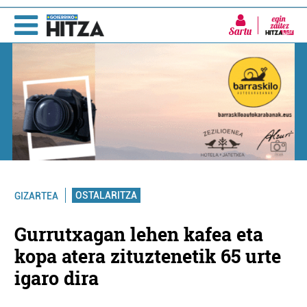
Sartu
OSTALARITZA
GIZARTEA
Gurrutxagan lehen kafea eta
kopa atera zituztenetik 65 urte
igaro dira