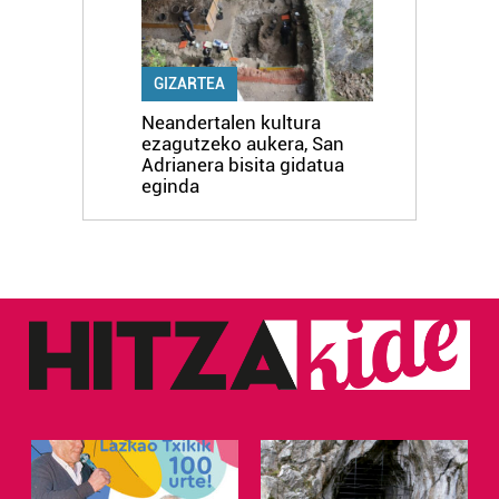
erabiltzen dituen hauta dezakezu.
Bazkide batzuek ez dizute baimenik eskatzen, eta beren
GIZARTEA
interes komertzial legitimoetan babesten dira. Ikusi gure
Neandertalen kultura
bazkideen zerrenda, beren ustez zein helburutarako
ezagutzeko aukera, San
duten interes legitimoa eta horren aurka nola egin
Adrianera bisita gidatua
dezakezun ikusteko.
eginda
Lortu zure datu pertsonalak prozesatzeko moduari
buruzko informazio gehiago eta ezarri zure lehentasunak
datuen atalean. Edozein unetan alda edo ken dezakezu
zure baimena Cookieen adierazpenean.
Webgune honek cookie propioak eta hirugarrenen cookie-
fitxategiak erabiltzen ditu. Zure esperientzia eta
zerbitzuak hobetzeko asmoz, cookie teknologiaz
baliatzen gara. Ohar hau onartuz gero, teknologia hori
erabiltzeko baimen esplizitua ematen diguzu.
Gehiago