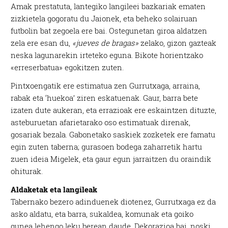
Amak prestatuta, lantegiko langileei bazkariak ematen
zizkietela gogoratu du Jaionek, eta beheko solairuan
futbolin bat zegoela ere bai. Ostegunetan giroa aldatzen
zela ere esan du,
«jueves de bragas»
zelako, gizon gazteak
neska lagunarekin irteteko eguna. Bikote horientzako
«erreserbatua» egokitzen zuten.
Pintxoengatik ere estimatua zen Gurrutxaga, arraina,
rabak eta ‘huekoa’ ziren eskatuenak. Gaur, barra bete
izaten dute aukeran, eta errazioak ere eskaintzen dituzte,
asteburuetan afarietarako oso estimatuak direnak,
gosariak bezala. Gabonetako saskiek zozketek ere famatu
egin zuten taberna; gurasoen bodega zaharretik hartu
zuen ideia Migelek, eta gaur egun jarraitzen du oraindik
ohiturak.
Aldaketak eta langileak
Tabernako bezero adinduenek diotenez, Gurrutxaga ez da
asko aldatu, eta barra, sukaldea, komunak eta goiko
gunea lehengo leku berean daude. Dekorazioa bai, noski,