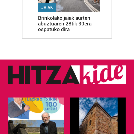
JAIAK
Brinkolako jaiak aurten
abuztuaren 28tik 30era
ospatuko dira