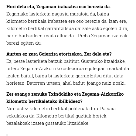
Hori dela eta, Zegaman irabaztea oso berezia da.
Zegamako lasterketa nagusia maratoia da, baina
kilometro bertikala irabaztea ere oso berezia da. Izan ere,
kilometro bertikal garrantzitsua da: zale asko egoten dira,
parte hartzaileen maila altua da… Proba Zegaman izateak
berezi egiten du.
Aurten ez zara Goierrira etortzekoa. Zer dela eta?
Ez, beste lasterketa batzuk baititut. Gustatuko litzaidake,
urtero Zegama-Aizkorriko asteburua egutegian markatuta
izaten baitut, baina bi lasterketa garrantzitsu ditut data
horietan. Datorren urtean, ahal badut, joango naiz noski.
Zer esango zenuke Txindokiko eta Zegama-Aizkorriko
kilometro bertikaletako ibilbideez?
Nire ustez kilometro bertikal politenak dira. Paisaia
sekulakoa da. Kilometro bertikal guztiak horiek
bezalakoak izatea gustatuko litzaidake.