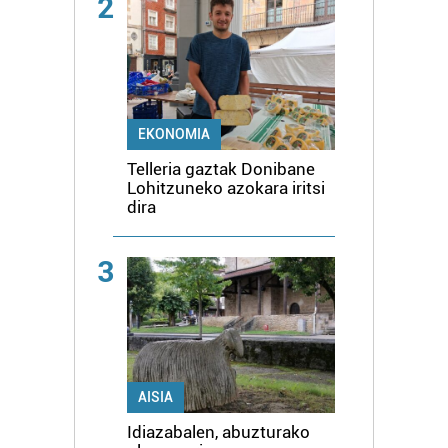
2
EKONOMIA
Telleria gaztak Donibane
Lohitzuneko azokara iritsi
dira
3
AISIA
Idiazabalen, abuzturako