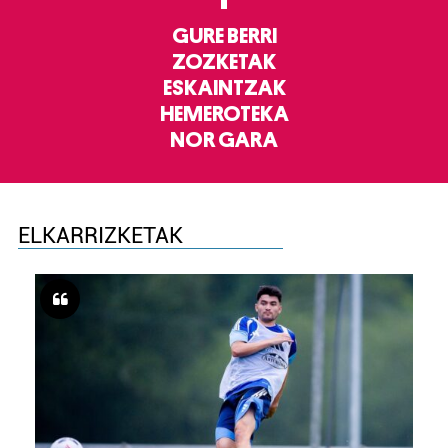
GURE BERRI
ZOZKETAK
ESKAINTZAK
HEMEROTEKA
NOR GARA
ELKARRIZKETAK