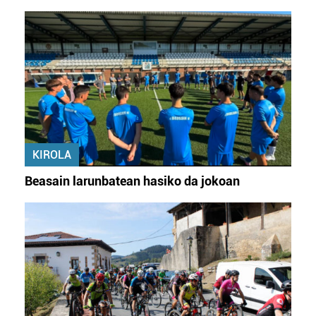
KIROLA
Beasain larunbatean hasiko da jokoan