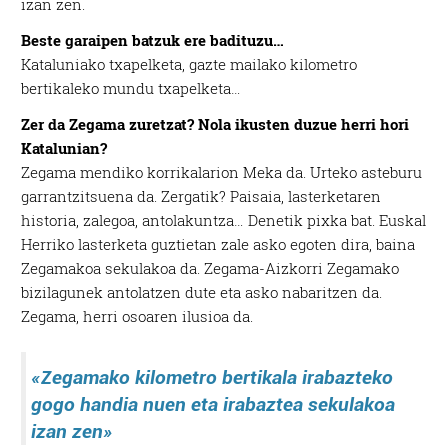
izan zen.
Beste garaipen batzuk ere badituzu…
Kataluniako txapelketa, gazte mailako kilometro
bertikaleko mundu txapelketa…
Zer da Zegama zuretzat? Nola ikusten duzue herri hori
Katalunian?
Zegama mendiko korrikalarion Meka da. Urteko asteburu
garrantzitsuena da. Zergatik? Paisaia, lasterketaren
historia, zalegoa, antolakuntza… Denetik pixka bat. Euskal
Herriko lasterketa guztietan zale asko egoten dira, baina
Zegamakoa sekulakoa da. Zegama-Aizkorri Zegamako
bizilagunek antolatzen dute eta asko nabaritzen da.
Zegama, herri osoaren ilusioa da.
«
Zegamako kilometro bertikala irabazteko
gogo handia nuen eta irabaztea sekulakoa
izan zen
»