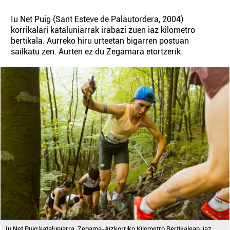
Iu Net Puig (Sant Esteve de Palautordera, 2004)
korrikalari kataluniarrak irabazi zuen iaz kilometro
bertikala. Aurreko hiru urteetan bigarren postuan
sailkatu zen. Aurten ez du Zegamara etortzerik.
Iu Net Puig kataluniarra, Zegama-Aizkorriko Kilometro Bertikalean, iaz.