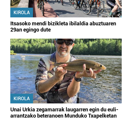
KIROLA
Itsasoko mendi bizikleta ibilaldia abuztuaren
29an egingo dute
KIROLA
Unai Urkia zegamarrak laugarren egin du euli-
arrantzako beteranoen Munduko Txapelketan