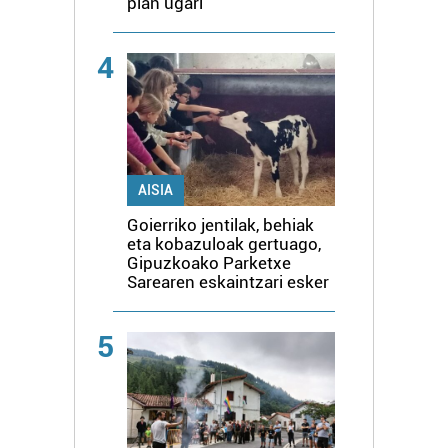
plan ugari
4
AISIA
Goierriko jentilak, behiak
eta kobazuloak gertuago,
Gipuzkoako Parketxe
Sarearen eskaintzari esker
5