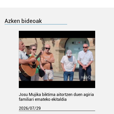
Azken bideoak
Josu Mujika biktima aitortzen duen agiria
familiari emateko ekitaldia
2026/07/29