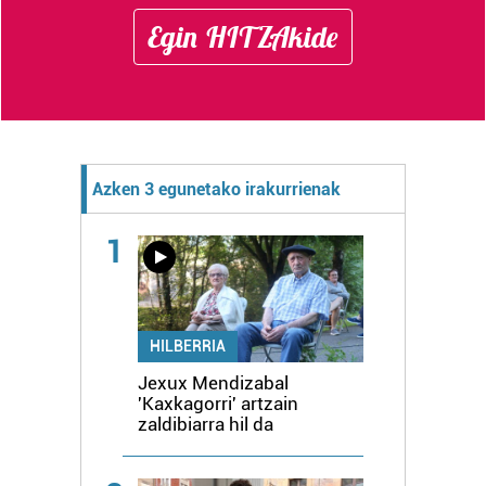
Egin HITZAkide
Azken 3 egunetako irakurrienak
1
HILBERRIA
Jexux Mendizabal
'Kaxkagorri' artzain
zaldibiarra hil da