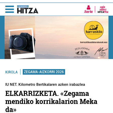
Sartu
ZEGAMA-AIZKORRI 2026
KIROLA
IU NET. Kilometro Bertikalaren azken irabazlea
ELKARRIZKETA. «Zegama
mendiko korrikalarion Meka
da»