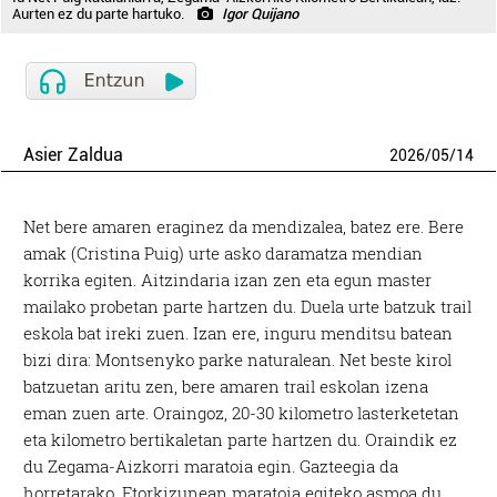
Aurten ez du parte hartuko.
Igor Quijano
Asier Zaldua
2026
/
05
/
14
Net bere amaren eraginez da mendizalea, batez ere. Bere
amak (Cristina Puig) urte asko daramatza mendian
korrika egiten. Aitzindaria izan zen eta egun master
mailako probetan parte hartzen du. Duela urte batzuk trail
eskola bat ireki zuen. Izan ere, inguru menditsu batean
bizi dira: Montsenyko parke naturalean. Net beste kirol
batzuetan aritu zen, bere amaren trail eskolan izena
eman zuen arte. Oraingoz, 20-30 kilometro lasterketetan
eta kilometro bertikaletan parte hartzen du. Oraindik ez
du Zegama-Aizkorri maratoia egin. Gazteegia da
horretarako. Etorkizunean maratoia egiteko asmoa du,