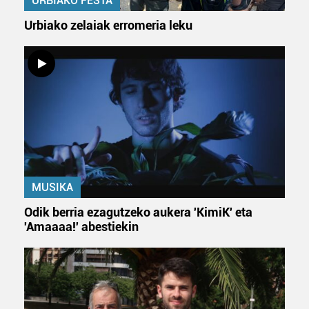
URBIAKO FESTA
Urbiako zelaiak erromeria leku
MUSIKA
Odik berria ezagutzeko aukera 'KimiK' eta
'Amaaaa!' abestiekin