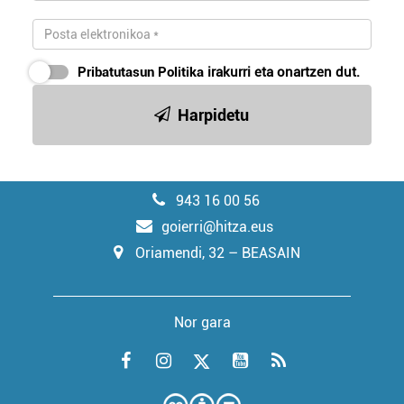
Pribatutasun Politika
irakurri eta onartzen dut.
Harpidetu
943 16 00 56
goierri@hitza.eus
Oriamendi, 32 – BEASAIN
Nor gara