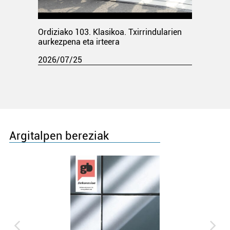
Ordiziako 103. Klasikoa. Txirrindularien
aurkezpena eta irteera
2026/07/25
Argitalpen bereziak