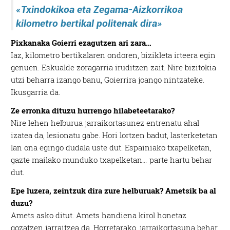
«Txindokikoa eta Zegama-Aizkorrikoa
kilometro bertikal politenak dira»
Pixkanaka Goierri ezagutzen ari zara…
Iaz, kilometro bertikalaren ondoren, bizikleta irteera egin
genuen. Eskualde zoragarria iruditzen zait. Nire bizitokia
utzi beharra izango banu, Goierrira joango nintzateke.
Ikusgarria da.
Ze erronka dituzu hurrengo hilabeteetarako?
Nire lehen helburua jarraikortasunez entrenatu ahal
izatea da, lesionatu gabe. Hori lortzen badut, lasterketetan
lan ona egingo dudala uste dut. Espainiako txapelketan,
gazte mailako munduko txapelketan… parte hartu behar
dut.
Epe luzera, zeintzuk dira zure helburuak? Ametsik ba al
duzu?
Amets asko ditut. Amets handiena kirol honetaz
gozatzen jarraitzea da. Horretarako, jarraikortasuna behar