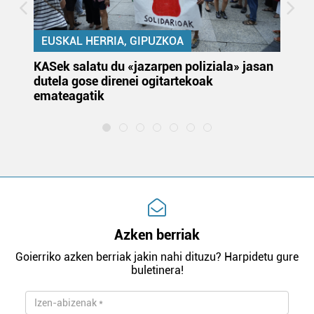
EUSKAL HERRIA, GIPUZKOA
KASek salatu du «jazarpen poliziala» jasan
Pa
dutela gose direnei ogitartekoak
da
emateagatik
«s
Azken berriak
Goierriko azken berriak jakin nahi dituzu? Harpidetu gure
buletinera!