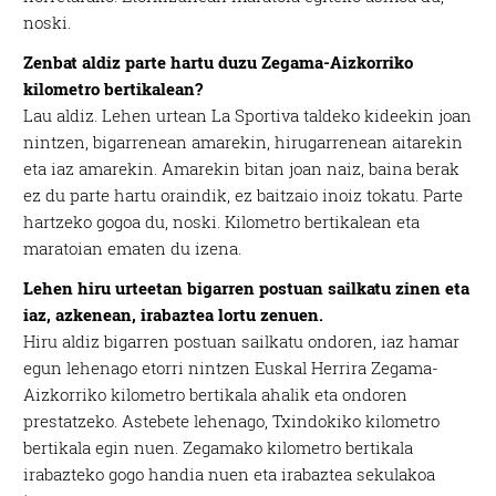
noski.
Zenbat aldiz parte hartu duzu Zegama-Aizkorriko
kilometro bertikalean?
Lau aldiz. Lehen urtean La Sportiva taldeko kideekin joan
nintzen, bigarrenean amarekin, hirugarrenean aitarekin
eta iaz amarekin. Amarekin bitan joan naiz, baina berak
ez du parte hartu oraindik, ez baitzaio inoiz tokatu. Parte
hartzeko gogoa du, noski. Kilometro bertikalean eta
maratoian ematen du izena.
Lehen hiru urteetan bigarren postuan sailkatu zinen eta
iaz, azkenean, irabaztea lortu zenuen.
Hiru aldiz bigarren postuan sailkatu ondoren, iaz hamar
egun lehenago etorri nintzen Euskal Herrira Zegama-
Aizkorriko kilometro bertikala ahalik eta ondoren
prestatzeko. Astebete lehenago, Txindokiko kilometro
bertikala egin nuen. Zegamako kilometro bertikala
irabazteko gogo handia nuen eta irabaztea sekulakoa