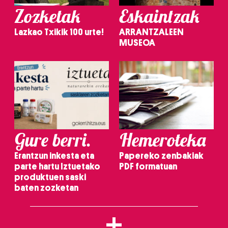
Zozketak
Eskaintzak
Lazkao Txikik 100 urte!
ARRANTZALEEN
MUSEOA
Gure berri.
Hemeroteka
Erantzun inkesta eta
Papereko zenbakiak
parte hartu Iztuetako
PDF formatuan
produktuen saski
baten zozketan
+