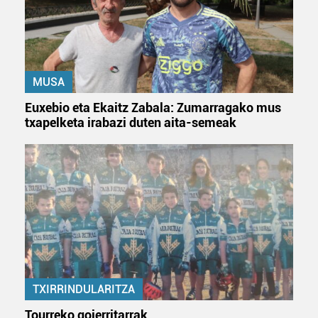
MUSA
Euxebio eta Ekaitz Zabala: Zumarragako mus
txapelketa irabazi duten aita-semeak
TXIRRINDULARITZA
Tourreko goierritarrak