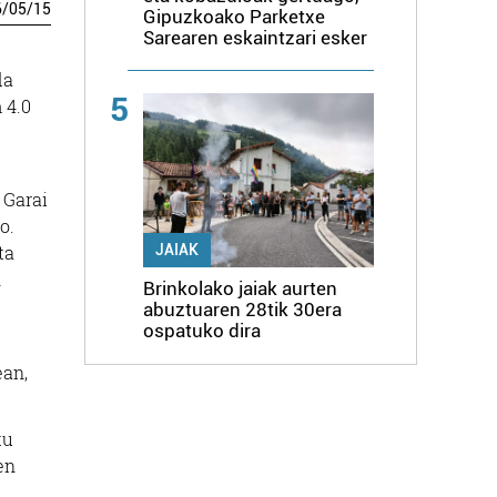
6
/
05
/
15
Gipuzkoako Parketxe
Sarearen eskaintzari esker
da
5
 4.0
 Garai
o.
ta
JAIAK
n
Brinkolako jaiak aurten
abuztuaren 28tik 30era
ospatuko dira
ean,
tu
en