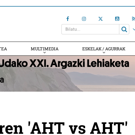
TEA
MULTIMEDIA
ESKELAK / AGURRAK
ren 'AHT vs AHT'