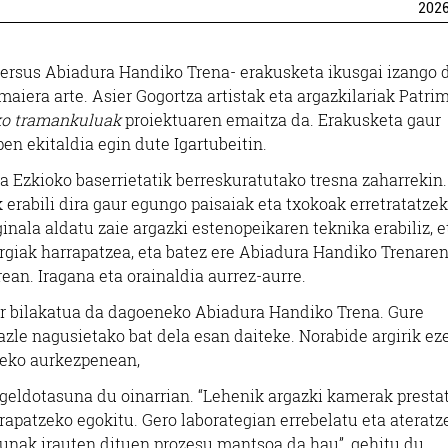
202
rsus Abiadura Handiko Trena- erakusketa ikusgai izango 
maiera arte. Asier Gogortza artistak eta argazkilariak Patrim
ko tramankuluak
proiektuaren emaitza da. Erakusketa gaur
en ekitaldia egin dute Igartubeitin.
 Ezkioko baserrietatik berreskuratutako tresna zaharrekin.
 erabili dira gaur egungo paisaiak eta txokoak erretratatzek
inala aldatu zaie argazki estenopeikaren teknika erabiliz, e
argiak harrapatzea, eta batez ere Abiadura Handiko Trenare
an. Iragana eta orainaldia aurrez-aurre.
kur bilakatua da dagoeneko Abiadura Handiko Trena. Gure
azle nagusietako bat dela esan daiteke. Norabide argirik ez
izeko aurkezpenean,
, geldotasuna du oinarrian. “Lehenik argazki kamerak presta
rrapatzeko egokitu. Gero laborategian errebelatu eta ateratz
unak irauten dituen prozesu mantsoa da hau”, gehitu du.