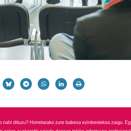
so nahi dituzu?
Horretarako zure babesa ezinbestekoa zaigu. Eg