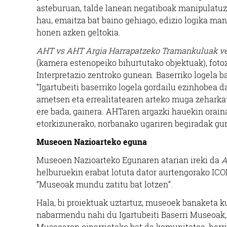
asteburuan, talde lanean negatiboak manipulatuz,
hau, emaitza bat baino gehiago, edizio logika man
honen azken geltokia.
AHT vs AHT Argia Harrapatzeko Tramankuluak ve
(kamera estenopeiko bihurtutako objektuak), fotoz
Interpretazio zentroko gunean. Baserriko logela b
“Igartubeiti baserriko logela gordailu ezinhobea 
ametsen eta errealitatearen arteko muga zeharkat
ere bada, gainera. AHTaren argazki hauekin oraina
etorkizunerako, norbanako ugariren begiradak gur
Museoen Nazioarteko eguna
Museoen Nazioarteko Egunaren atarian ireki da
A
helburuekin erabat lotuta dator aurtengorako I
“Museoak mundu zatitu bat lotzen”.
Hala, bi proiektuak uztartuz, museoek banaketa k
nabarmendu nahi du Igartubeiti Baserri Museoak, el
Museoaren oinarrietako bat da komunitatea, herri