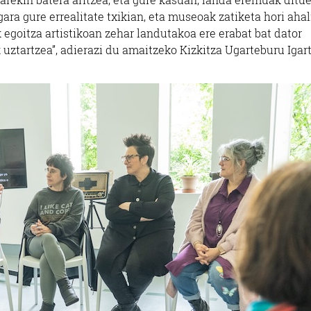
ara gure errealitate txikian, eta museoak zatiketa hori ahal
 egoitza artistikoan zehar landutakoa ere erabat bat dator
 uztartzea”, adierazi du amaitzeko Kizkitza Ugarteburu Igart