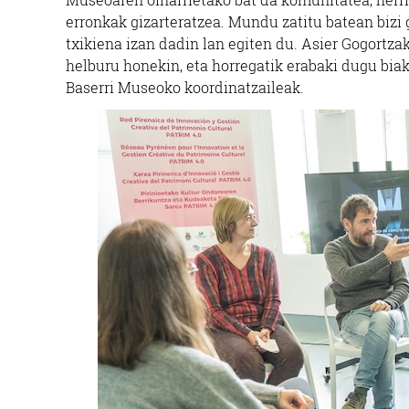
erronkak gizarteratzea. Mundu zatitu batean bizi g
txikiena izan dadin lan egiten du. Asier Gogortzak
helburu honekin, eta horregatik erabaki dugu biak
Baserri Museoko koordinatzaileak.