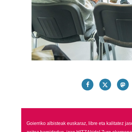
Goierriko albisteak euskaraz, libre eta kalitatez ja