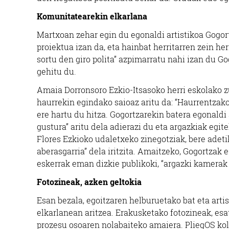
Komunitatearekin elkarlana
Martxoan zehar egin du egonaldi artistikoa Gogort
proiektua izan da, eta hainbat herritarren zein he
sortu den giro polita” azpimarratu nahi izan du 
gehitu du.
Amaia Dorronsoro Ezkio-Itsasoko herri eskolako 
haurrekin egindako saioaz aritu da: “Haurrentzako
ere hartu du hitza. Gogortzarekin batera egonaldi 
gustura” aritu dela adierazi du eta argazkiak egit
Flores Ezkioko udaletxeko zinegotziak, bere adeti
aberasgarria” dela iritzita. Amaitzeko, Gogortzak 
eskerrak eman dizkie publikoki, “argazki kamerak
Fotozineak, azken geltokia
Esan bezala, egoitzaren helburuetako bat eta art
elkarlanean aritzea. Erakusketako fotozineak, esat
prozesu osoaren nolabaiteko amaiera. PliegOS kole