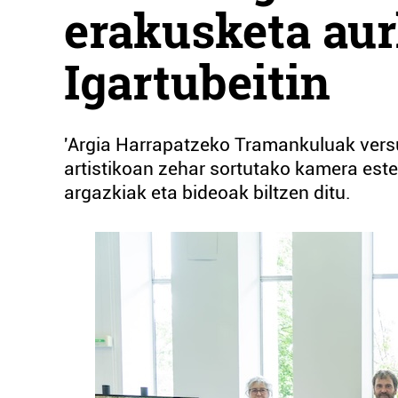
erakusketa aur
Igartubeitin
'Argia Harrapatzeko Tramankuluak vers
artistikoan zehar sortutako kamera est
argazkiak eta bideoak biltzen ditu.