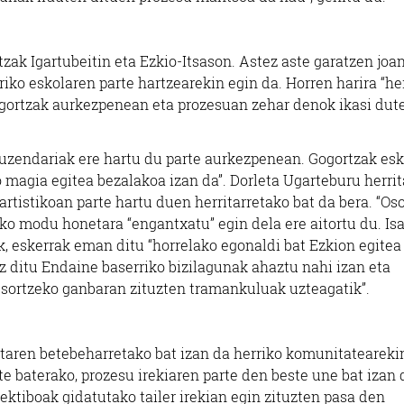
zak Igartubeitin eta Ezkio-Itsason. Astez aste garatzen joa
rriko eskolaren parte hartzearekin egin da. Horren harira “he
Gogortzak aurkezpenean eta prozesuan zehar denok ikasi dut
zuzendariak ere hartu du parte aurkezpenean. Gogortzak es
 magia egitea bezalakoa izan da”. Dorleta Ugarteburu herrit
artistikoan parte hartu duen herritarretako bat da bera. “Os
eko modu honetara “engantxatu” egin dela ere aitortu du. Is
k, eskerrak eman ditu “horrelako egonaldi bat Ezkion egitea
ez ditu Endaine baserriko bizilagunak ahaztu nahi izan eta
 sortzeko ganbaran zituzten tramankuluak uzteagatik”.
istaren betebeharretako bat izan da herriko komunitateareki
e baterako, prozesu irekiaren parte den beste une bat izan d
ktiboak gidatutako tailer irekian egin zituzten pasa den