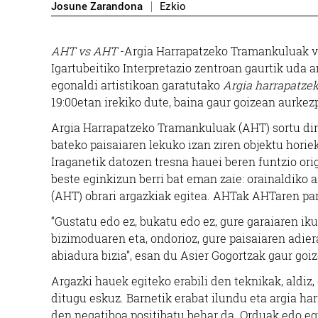
Josune Zarandona
Ezkio
AHT vs AHT
-Argia Harrapatzeko Tramankuluak ve
Igartubeitiko Interpretazio zentroan gaurtik uda a
egonaldi artistikoan garatutako
Argia harrapatze
19:00etan irekiko dute, baina gaur goizean aurkezp
Argia Harrapatzeko Tramankuluak (AHT) sortu dira
bateko paisaiaren lekuko izan ziren objektu horiek
Iraganetik datozen tresna hauei beren funtzio orig
beste eginkizun berri bat eman zaie: orainaldiko 
(AHT) obrari argazkiak egitea. AHTak AHTaren pare
“Gustatu edo ez, bukatu edo ez, gure garaiaren i
bizimoduaren eta, ondorioz, gure paisaiaren adier
abiadura bizia”, esan du Asier Gogortzak gaur go
Argazki hauek egiteko erabili den teknikak, aldiz
ditugu eskuz. Barnetik erabat ilundu eta argia ha
den negatiboa positibatu behar da. Orduak edo eg