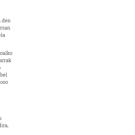
n den
rrian
ela
koalko
arrak
o
abel
 oso
n
ira,