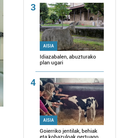
3
AISIA
Idiazabalen, abuzturako
plan ugari
4
AISIA
Goierriko jentilak, behiak
eta kobazuloak gertuago,