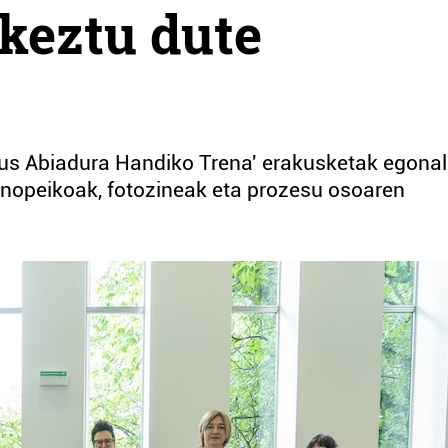
keztu dute
us Abiadura Handiko Trena' erakusketak egonal
enopeikoak, fotozineak eta prozesu osoaren