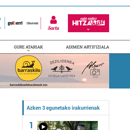
Sartu
GURE ATARIAK
ADIMEN ARTIFIZIALA
Azken 3 egunetako irakurrienak
1