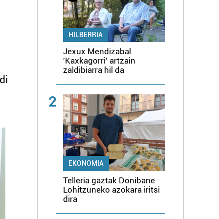
HILBERRIA
Jexux Mendizabal
'Kaxkagorri' artzain
zaldibiarra hil da
di
2
EKONOMIA
Telleria gaztak Donibane
Lohitzuneko azokara iritsi
dira