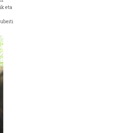
ik eta
ubeiti