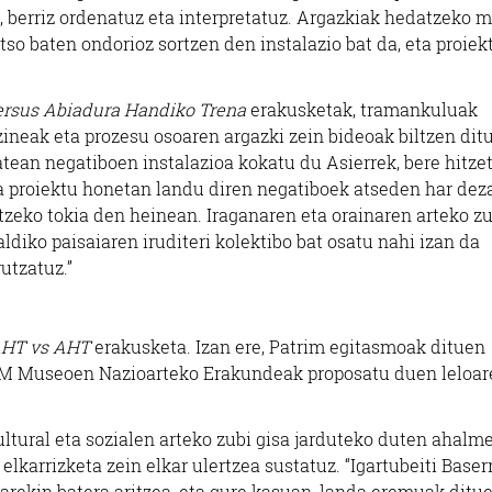
 berriz ordenatuz eta interpretatuz. Argazkiak hedatzeko 
tso baten ondorioz sortzen den instalazio bat da, eta proiek
rsus Abiadura Handiko Trena
erakusketak, tramankuluak
ineak eta prozesu osoaren argazki zein bideoak biltzen dit
atean negatiboen instalazioa kokatu du Asierrek, bere hitze
da proiektu honetan landu diren negatiboek atseden har dez
zeko tokia den heinean. Iraganaren eta orainaren arteko z
ldiko paisaiaren iruditeri kolektibo bat osatu nahi izan da
utzatuz.”
HT vs AHT
erakusketa. Izan ere, Patrim egitasmoak dituen
COM Museoen Nazioarteko Erakundeak proposatu duen leloar
ultural eta sozialen arteko zubi gisa jarduteko duten ahalm
karrizketa zein elkar ulertzea sustatuz. “Igartubeiti Baserr
arekin batera aritzea, eta gure kasuan, landa eremuak ditu