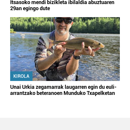
Itsasoko mendi bizikleta ibilaldia abuztuaren
29an egingo dute
KIROLA
Unai Urkia zegamarrak laugarren egin du euli-
arrantzako beteranoen Munduko Txapelketan