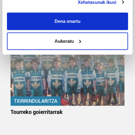
Xehetasunak ikusi
If you allow, we would also like to:
MUSA
Collect information about your geographical
Dena onartu
Euxebio eta Ekaitz Zabala: Zumarragako mus
location which can be accurate to within several
txapelketa irabazi duten aita-semeak
meters
Aukeratu
Identify your device by actively scanning it for
specific characteristics (fingerprinting)
Find out more about how your personal data is processed
and set your preferences in the
details section
.
Guk eta gure bazkideek zure datu pertsonalak
prozesatzen ditugu, zure IP zenbakia, besteak beste,
teknologia erabiliz, cookieak adibidez, iragarki eta eduki
TXIRRINDULARITZA
pertsonalizatuak eskaintzeko, iragarkiak eta edukia
neurtzeko, jendeari buruzko informazioa biltzeko eta
Tourreko goierritarrak
produktuak garatzeko. Zure datuak nork eta zertarako
erabiltzen dituen hauta dezakezu.