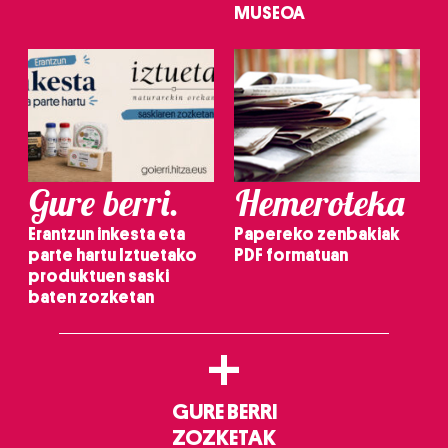
MUSEOA
Gure berri.
Hemeroteka
Erantzun inkesta eta
Papereko zenbakiak
parte hartu Iztuetako
PDF formatuan
produktuen saski
baten zozketan
+
GURE BERRI
ZOZKETAK