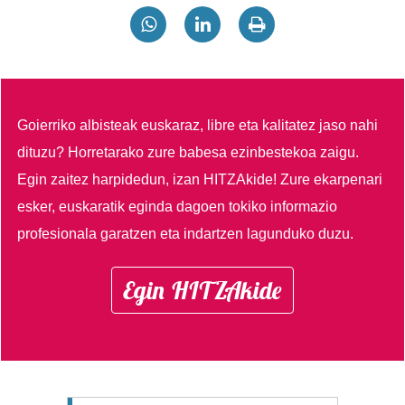
Goierriko albisteak euskaraz, libre eta kalitatez jaso nahi
dituzu?
Horretarako zure babesa ezinbestekoa zaigu.
Egin zaitez harpidedun, izan HITZAkide!
Zure ekarpenari
esker, euskaratik eginda dagoen tokiko informazio
profesionala garatzen eta indartzen lagunduko duzu.
Egin HITZAkide