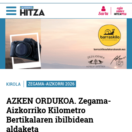
Sartu
ZEGAMA-AIZKORRI 2026
KIROLA
AZKEN ORDUKOA. Zegama-
Aizkorriko Kilometro
Bertikalaren ibilbidean
aldaketa