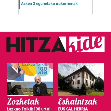
Azken 3 egunetako irakurrienak
Zozketak
Eskaintzak
Lazkao Txikik 100 urte!
EUSKAL HERRIA