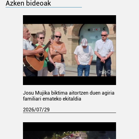
Azken bideoak
Josu Mujika biktima aitortzen duen agiria
familiari emateko ekitaldia
2026/07/29