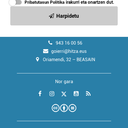
Pribatutasun Politika
irakurri eta onartzen dut.
Harpidetu
943 16 00 56
goierri@hitza.eus
Oriamendi, 32 – BEASAIN
Nor gara