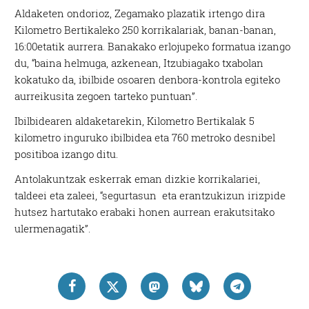
Aldaketen ondorioz, Zegamako plazatik irtengo dira
Kilometro Bertikaleko 250 korrikalariak, banan-banan,
16:00etatik aurrera. Banakako erlojupeko formatua izango
du, “baina helmuga, azkenean, Itzubiagako txabolan
kokatuko da, ibilbide osoaren denbora-kontrola egiteko
aurreikusita zegoen tarteko puntuan”.
Ibilbidearen aldaketarekin, Kilometro Bertikalak 5
kilometro inguruko ibilbidea eta 760 metroko desnibel
positiboa izango ditu.
Antolakuntzak eskerrak eman dizkie korrikalariei,
taldeei eta zaleei, “segurtasun eta erantzukizun irizpide
hutsez hartutako erabaki honen aurrean erakutsitako
ulermenagatik”.