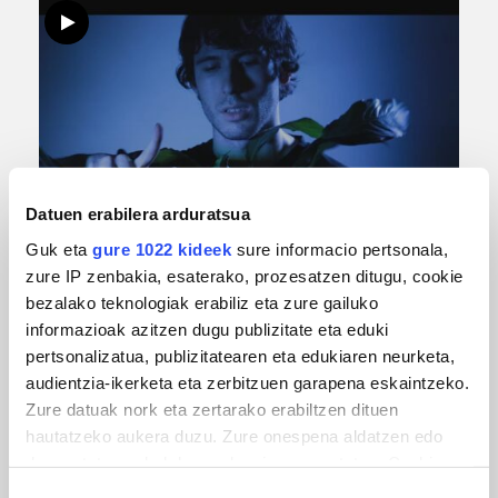
Datuen erabilera arduratsua
MUSIKA
Guk eta
gure 1022 kideek
sure informacio pertsonala,
Odik berria ezagutzeko aukera 'KimiK' eta
zure IP zenbakia, esaterako, prozesatzen ditugu, cookie
'Amaaaa!' abestiekin
bezalako teknologiak erabiliz eta zure gailuko
informazioak azitzen dugu publizitate eta eduki
pertsonalizatua, publizitatearen eta edukiaren neurketa,
audientzia-ikerketa eta zerbitzuen garapena eskaintzeko.
Zure datuak nork eta zertarako erabiltzen dituen
hautatzeko aukera duzu. Zure onespena aldatzen edo
deuseztatzen ahal duzu edozein momentutan, Cookie
deklaraziotik edo Privacy triggerean klikatuz.