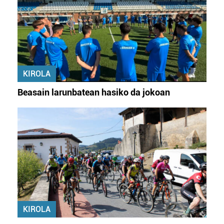
KIROLA
Beasain larunbatean hasiko da jokoan
KIROLA