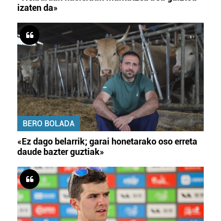
izaten da»
BERO BOLADA
«Ez dago belarrik; garai honetarako oso erreta
daude bazter guztiak»