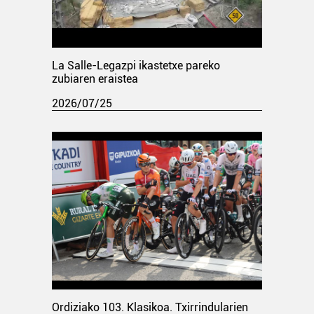
La Salle-Legazpi ikastetxe pareko
zubiaren eraistea
2026/07/25
Ordiziako 103. Klasikoa. Txirrindularien