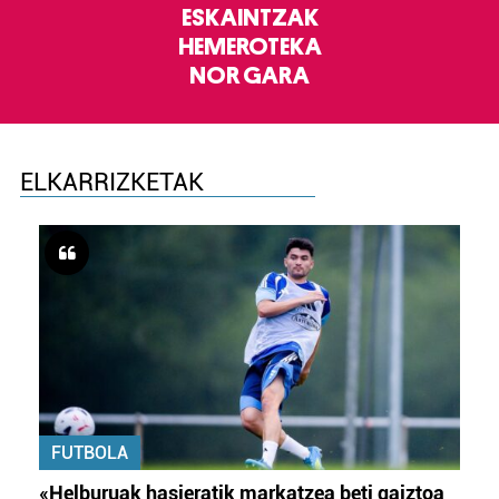
ESKAINTZAK
HEMEROTEKA
NOR GARA
ELKARRIZKETAK
FUTBOLA
«Helburuak hasieratik markatzea beti gaiztoa