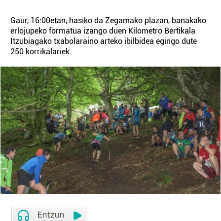
Gaur, 16:00etan, hasiko da Zegamako plazan, banakako
erlojupeko formatua izango duen Kilometro Bertikala
Itzubiagako txabolaraino arteko ibilbidea egingo dute
250 korrikalariek.