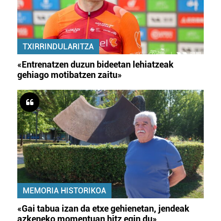
TXIRRINDULARITZA
«Entrenatzen duzun bideetan lehiatzeak
gehiago motibatzen zaitu»
MEMORIA HISTORIKOA
«Gai tabua izan da etxe gehienetan, jendeak
azkeneko momentuan hitz egin du»