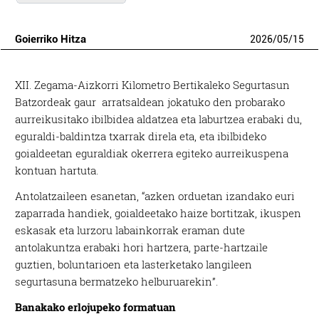
Goierriko Hitza
2026
/
05
/
15
XII. Zegama-Aizkorri Kilometro Bertikaleko Segurtasun
Batzordeak gaur arratsaldean jokatuko den probarako
aurreikusitako ibilbidea aldatzea eta laburtzea erabaki du,
eguraldi-baldintza txarrak direla eta, eta ibilbideko
goialdeetan eguraldiak okerrera egiteko aurreikuspena
kontuan hartuta.
Antolatzaileen esanetan, “azken orduetan izandako euri
zaparrada handiek, goialdeetako haize bortitzak, ikuspen
eskasak eta lurzoru labainkorrak eraman dute
antolakuntza erabaki hori hartzera, parte-hartzaile
guztien, boluntarioen eta lasterketako langileen
segurtasuna bermatzeko helburuarekin”.
Banakako erlojupeko formatuan