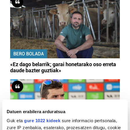
BERO BOLADA
«Ez dago belarrik; garai honetarako oso erreta
daude bazter guztiak»
Datuen erabilera arduratsua
Guk eta
gure 1022 kideek
sure informacio pertsonala,
zure IP zenbakia, esaterako, prozesatzen ditugu, cookie