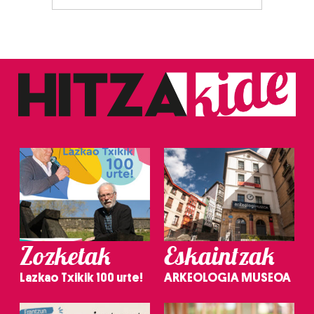
Zozketak
Eskaintzak
Lazkao Txikik 100 urte!
ARKEOLOGIA MUSEOA