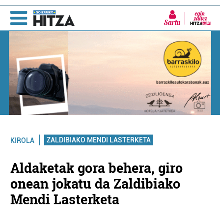
Sartu
ZALDIBIAKO MENDI LASTERKETA
KIROLA
Aldaketak gora behera, giro
onean jokatu da Zaldibiako
Mendi Lasterketa