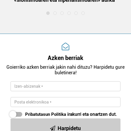
Azken berriak
Goierriko azken berriak jakin nahi dituzu? Harpidetu gure
buletinera!
Pribatutasun Politika
irakurri eta onartzen dut.
Harpidetu