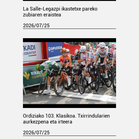
La Salle-Legazpi ikastetxe pareko
zubiaren eraistea
2026/07/25
Ordiziako 103. Klasikoa. Txirrindularien
aurkezpena eta irteera
2026/07/25