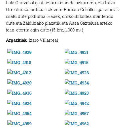
Lola Oiarzabal gasteiztarra izan da azkarrena, eta Intza
Urrestarazu ordiziarrak zein Barbara Ceballos galiziarrak
osatu dute podiuma. Hauek, ohiko ibilbidea mantendu
dute eta Zaldibiako plazatik eta Ausa Gaztelura arteko
joan-etorria egin dute (15 km, 1.000 m+).
Argazkiak
: Izaro Villarreal