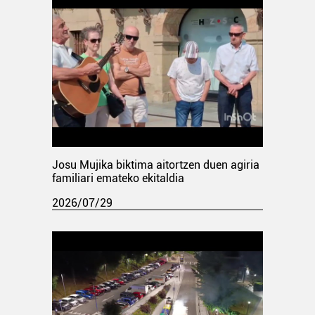
Josu Mujika biktima aitortzen duen agiria
familiari emateko ekitaldia
2026/07/29