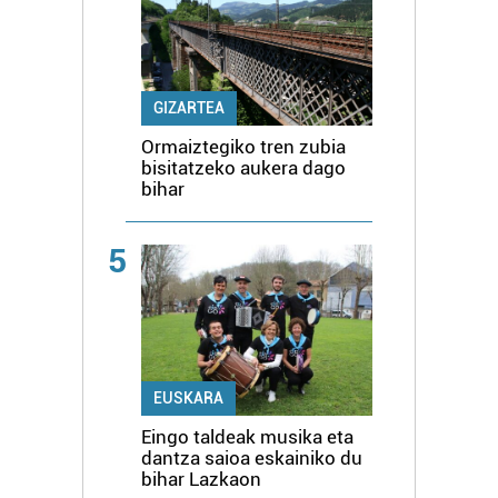
GIZARTEA
Ormaiztegiko tren zubia
bisitatzeko aukera dago
bihar
5
EUSKARA
Eingo taldeak musika eta
dantza saioa eskainiko du
bihar Lazkaon