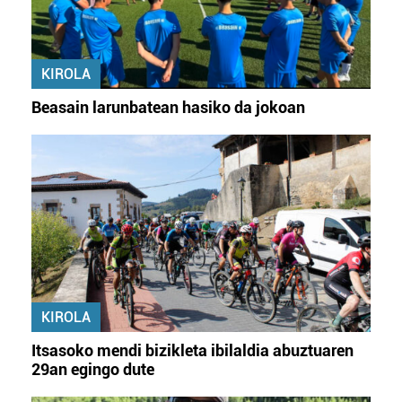
KIROLA
Beasain larunbatean hasiko da jokoan
KIROLA
Itsasoko mendi bizikleta ibilaldia abuztuaren
29an egingo dute