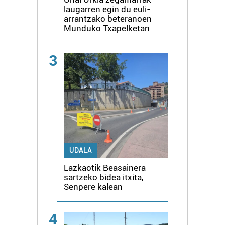
laugarren egin du euli-
arrantzako beteranoen
Munduko Txapelketan
3
UDALA
Lazkaotik Beasainera
sartzeko bidea itxita,
Senpere kalean
4