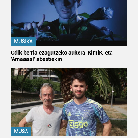
Webgune honek cookie propioak eta hirugarrenen cookie-
fitxategiak erabiltzen ditu. Zure esperientzia eta
zerbitzuak hobetzeko asmoz, cookie teknologiaz
baliatzen gara. Ohar hau onartuz gero, teknologia hori
erabiltzeko baimen esplizitua ematen diguzu.
Gehiago
MUSIKA
irakurri
Odik berria ezagutzeko aukera 'KimiK' eta
'Amaaaa!' abestiekin
MUSA