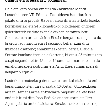
Unanue eta Urrestarazu, podiumean
Hala ere, giro onean amaitu da Zaldibiako Mendi
Lasterketaren VII. Edizioa. Partaidetza handiarekin
jokatu dira bi probak. 9:30ean atera dira lasterketa luzeko
korrikalariak, eta 24 kilometroko ibilbidearen ondoren,
goierritarrek ez dute txapela etxean geratzea lortu.
Gizonezkoen artean, Jokin Etxabe bergararra nagusitu da,
bi ordu, lau minutu eta 31 segundo behar izan ditu
ibilbidea osatzeko; emakumezkoetan, berriz, Claudia
Sarrate katalana izan da azkarrena, bi ordu, 35 minutu eta
zazpi segundorekin. Maider Unanue aramarrak osatu du
emakumezkoen podiuma, eta Aritz Egea zumarragarrak
laugarren egin du.
Lasterketa motzeko gainontzeko korrikalariak ordu erdi
beranduago irten dira plazatik, 10:00etan. Gizonezkoen
artean, Aimar Larrea antzuolarra nagusitu da, eta bere
ondotik iritsi dira Ibon Badiola ondarrutarra eta Iker
Agirregabiria aretxabaletarra. Emakumezkoetan, berriz,