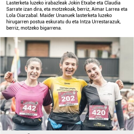
Lasterketa luzeko irabazleak Jokin Etxabe eta Claudia
Sarrate izan dira, eta motzekoak, berriz, Aimar Larrea eta
Lola Oiarzabal. Maider Unanuek lasterketa luzeko
hirugarren postua eskuratu du eta Intza Urrestarazuk,
berriz, motzeko bigarrena.