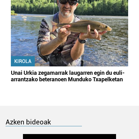
KIROLA
Unai Urkia zegamarrak laugarren egin du euli-
arrantzako beteranoen Munduko Txapelketan
Azken bideoak