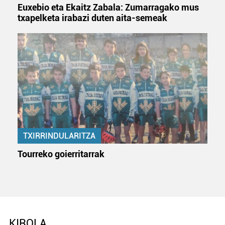
Euxebio eta Ekaitz Zabala: Zumarragako mus
txapelketa irabazi duten aita-semeak
TXIRRINDULARITZA
Tourreko goierritarrak
KIROLA