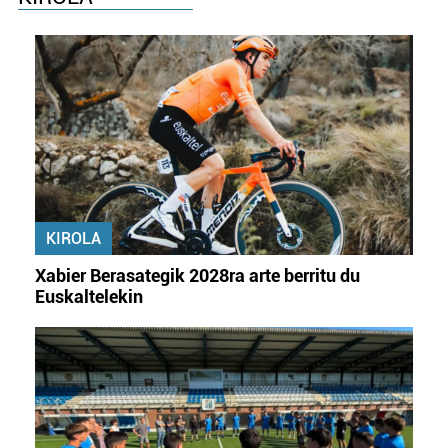
KIROLA
Xabier Berasategik 2028ra arte berritu du
Euskaltelekin