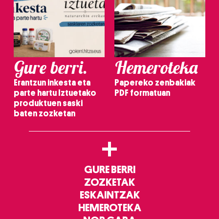
Gure berri.
Hemeroteka
Erantzun inkesta eta
Papereko zenbakiak
parte hartu Iztuetako
PDF formatuan
produktuen saski
baten zozketan
+
GURE BERRI
ZOZKETAK
ESKAINTZAK
HEMEROTEKA