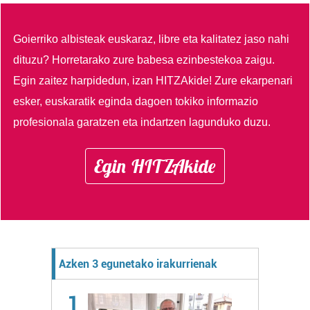
Goierriko albisteak euskaraz, libre eta kalitatez jaso nahi
dituzu?
Horretarako zure babesa ezinbestekoa zaigu.
Egin zaitez harpidedun, izan HITZAkide!
Zure ekarpenari
esker, euskaratik eginda dagoen tokiko informazio
profesionala garatzen eta indartzen lagunduko duzu.
Egin HITZAkide
Azken 3 egunetako irakurrienak
1