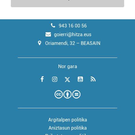
943 16 00 56
goierri@hitza.eus
Oriamendi, 32 – BEASAIN
Nor gara
Argitalpen politika
Aniztasun politika