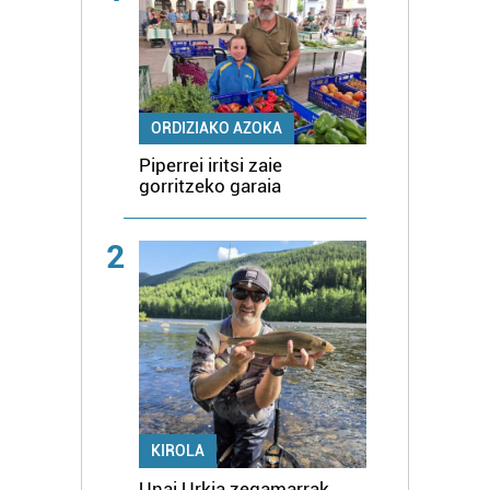
ORDIZIAKO AZOKA
Piperrei iritsi zaie
gorritzeko garaia
2
KIROLA
Unai Urkia zegamarrak