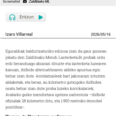
Screenshot
Zaldibiako ML
Izaro Villarreal
2026
/
05
/
16
Eguraldiak baldintzaturiko edizioa izan da gaur goizean
jokatu den Zaldibiako Mendi Lasterketa.Bi probak ordu
erdi beranduago abiarazi dituzte eta lasterketa luzearen
kasuan, ibilbide alternatiboaren aldeko apustua egin
behar izan dute. Antolatzaileek bart jakinarazi zituzten
aldaketak, eta beraz, au kilometro gutxigoko ibilbidea
osatu behar izan dute proba luzeko korrikalariek,
Aralarko goiko mendietara igotzea saihestuta –ibilbide
ofizialak 28 kilometro ditu, eta 1.950 metroko desnibel
positiboa–.