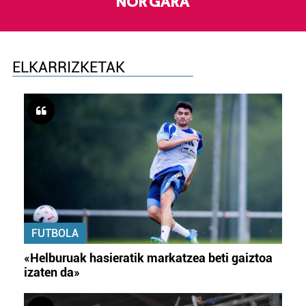
NOR GARA
ELKARRIZKETAK
FUTBOLA
«Helburuak hasieratik markatzea beti gaiztoa
izaten da»