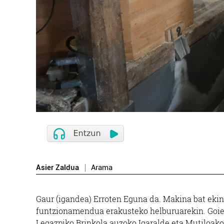
Asier Zaldua
Arama
Gaur (igandea) Erroten Eguna da. Makina bat ekint
funtzionamendua erakusteko helburuarekin. Goierr
Legazpiko Brinkola auzoko Igaralde eta Mutiloako 