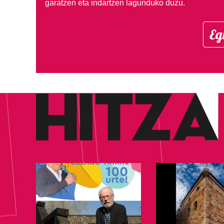
garatzen eta indartzen lagunduko duzu.
Eg