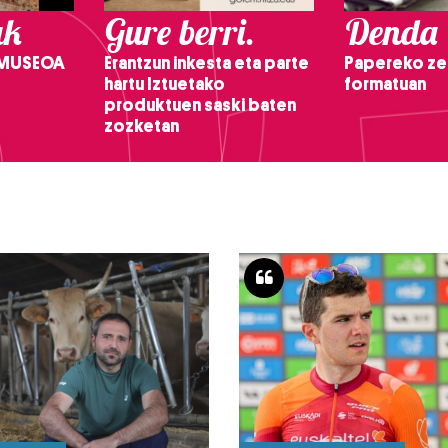
ak
Gure berri.
Denda
 MUSEOA
Erantzun inkesta eta parte
Papereko ze
hartu Iztuetako
formatuan
produktuen saski baten
zozketan