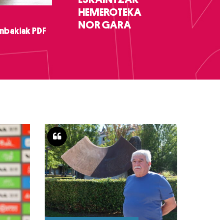
HEMEROTEKA
NOR GARA
nbakiak PDF