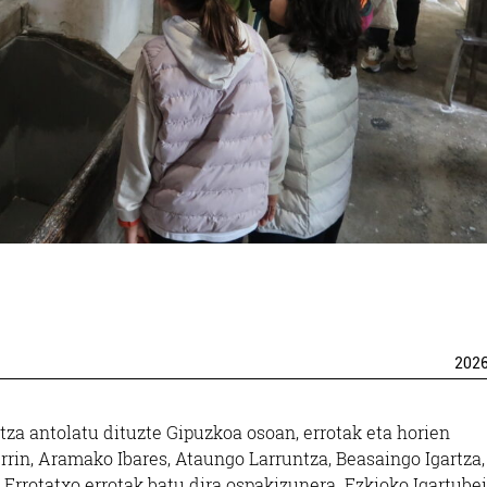
202
za antolatu dituzte Gipuzkoa osoan, errotak eta horien
in, Aramako Ibares, Ataungo Larruntza, Beasaingo Igartza,
Errotatxo errotak batu dira ospakizunera. Ezkioko Igartubei