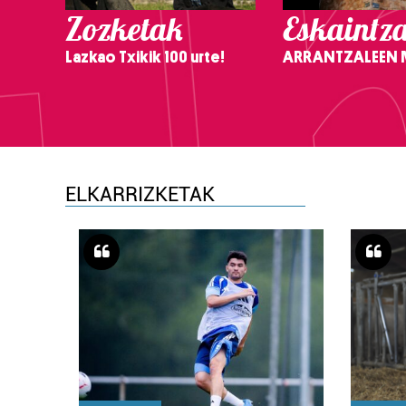
Zozketak
Eskaintz
Lazkao Txikik 100 urte!
ARRANTZALEEN
ELKARRIZKETAK