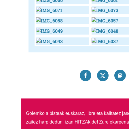
Goierriko albisteak euskaraz, libre eta kalitatez ja
zaitez harpidedun, izan HITZAkide!
Zure ekarpenar