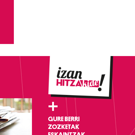
+
GURE BERRI
ZOZKETAK
ESKAINTZAK