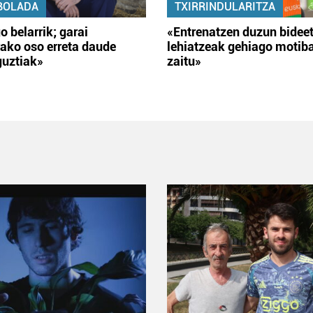
BOLADA
TXIRRINDULARITZA
o belarrik; garai
«Entrenatzen duzun bidee
ako oso erreta daude
lehiatzeak gehiago motib
guztiak»
zaitu»