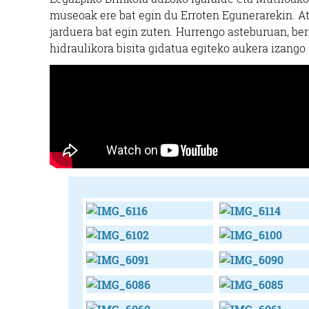
museoak ere bat egin du Erroten Egunerarekin. A
jarduera bat egin zuten. Hurrengo asteburuan, ber
hidraulikora bisita gidatua egiteko aukera izango