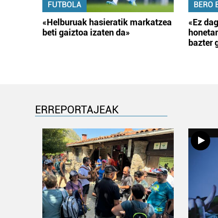
FUTBOLA
BERO 
«Helburuak hasieratik markatzea
«Ez dag
beti gaiztoa izaten da»
honetar
bazter 
ERREPORTAJEAK