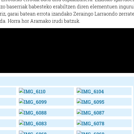
tzo baserriak babesteko erabiltzen diren elementuen ingur
riz, garai batean errota izandako Zeraingo Larraondo zerrat
 da. Horra hor Aramako irudi batzuk.