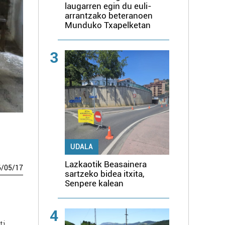
laugarren egin du euli-
arrantzako beteranoen
Munduko Txapelketan
3
UDALA
Lazkaotik Beasainera
6
/
05
/
17
sartzeko bidea itxita,
Senpere kalean
4
ti