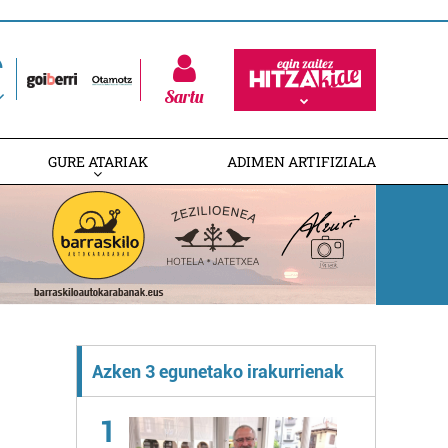
Sartu
GURE ATARIAK
ADIMEN ARTIFIZIALA
Azken 3 egunetako irakurrienak
1