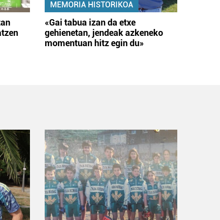
MEMORIA HISTORIKOA
tan
«Gai tabua izan da etxe
atzen
gehienetan, jendeak azkeneko
momentuan hitz egin du»