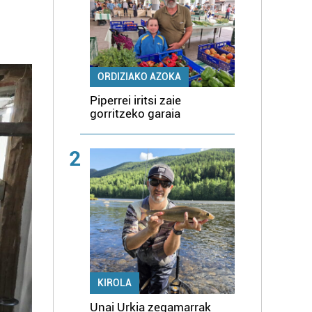
ORDIZIAKO AZOKA
Piperrei iritsi zaie
gorritzeko garaia
2
KIROLA
Unai Urkia zegamarrak