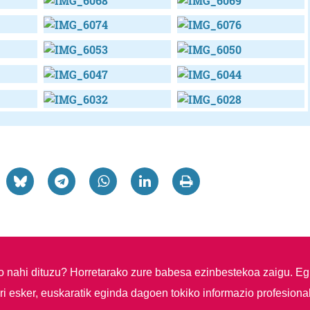
so nahi dituzu?
Horretarako zure babesa ezinbestekoa zaigu. Eg
i esker, euskaratik eginda dagoen tokiko informazio profesiona