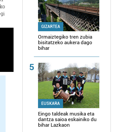
uko
egi
GIZARTEA
Ormaiztegiko tren zubia
bisitatzeko aukera dago
bihar
5
EUSKARA
Eingo taldeak musika eta
dantza saioa eskainiko du
bihar Lazkaon