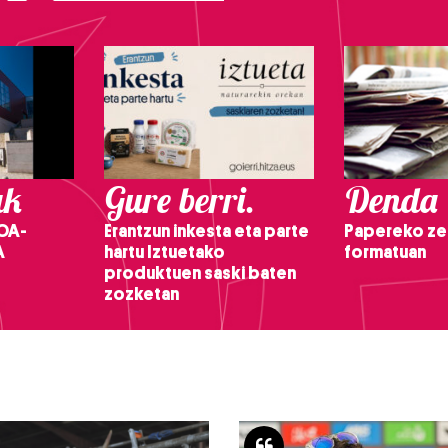
ak
Gure berri.
Denda
OA-
Erantzun inkesta eta parte
Papereko ze
A
hartu Iztuetako
formatuan
produktuen saski baten
zozketan