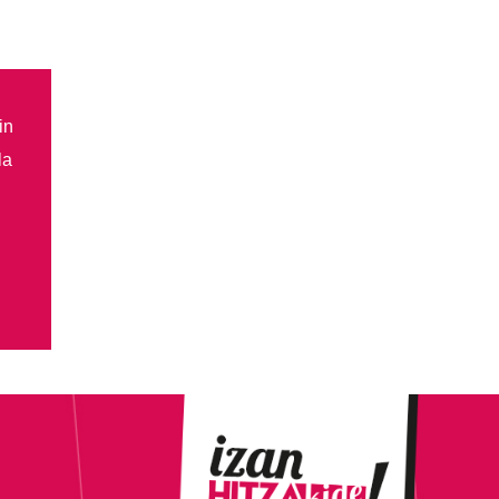
in
la