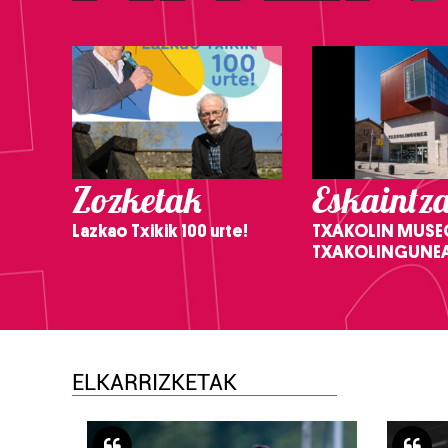
Zozketak
Eskaintz
Lazkao Txikik 100 urte!
TXAKOLIN MUSE
TXAKOLINGUNE
ELKARRIZKETAK