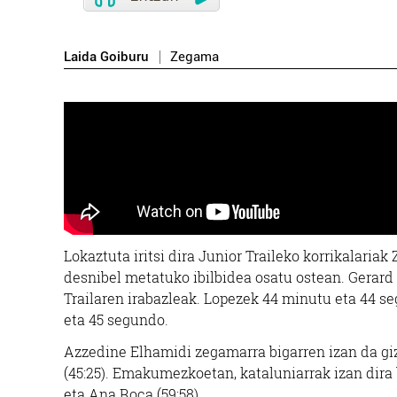
Laida Goiburu
Zegama
Lokaztuta iritsi dira Junior Traileko korrikalaria
desnibel metatuko ibilbidea osatu ostean. Gerard 
Trailaren irabazleak. Lopezek 44 minutu eta 44 se
eta 45 segundo.
Azzedine Elhamidi zegamarra bigarren izan da giz
(45:25). Emakumezkoetan, kataluniarrak izan dira b
eta Ana Roca (59:58).