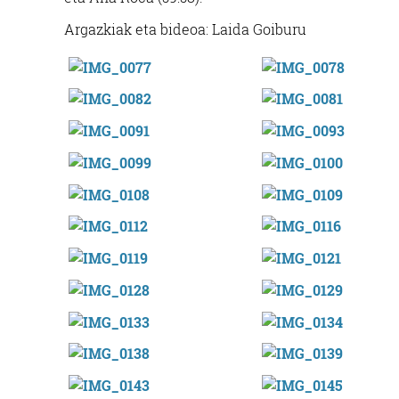
Argazkiak eta bideoa: Laida Goiburu