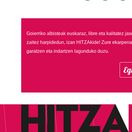
Goierriko albisteak euskaraz, libre eta kalitatez ja
zaitez harpidedun, izan HITZAkide!
Zure ekarpenar
garatzen eta indartzen lagunduko duzu.
Eg