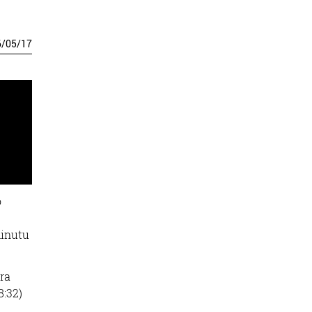
6
/
05
/
17
o
minutu
ra
8:32)