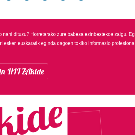
so nahi dituzu?
Horretarako zure babesa ezinbestekoa zaigu. Eg
i esker, euskaratik eginda dagoen tokiko informazio profesiona
in HITZAkide