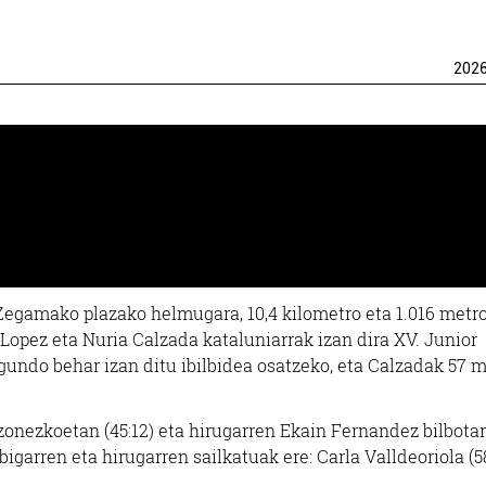
202
k Zegamako plazako helmugara, 10,4 kilometro eta 1.016 metr
Lopez eta Nuria Calzada kataluniarrak izan dira XV. Junior
gundo behar izan ditu ibilbidea osatzeko, eta Calzadak 57 
onezkoetan (45:12) eta hirugarren Ekain Fernandez bilbotar
igarren eta hirugarren sailkatuak ere: Carla Valldeoriola (5