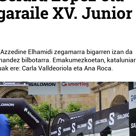
garaile XV. Junior
zedine Elhamidi zegamarra bigarren izan da
rnandez bilbotarra. Emakumezkoetan, kataluniar
uak ere: Carla Valldeoriola eta Ana Roca.