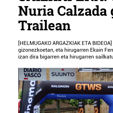
Nuria Calzada 
Trailean
[HELMUGAKO ARGAZKIAK ETA BIDEOA] Az
gizonezkoetan, eta hirugarren Ekain Fe
izan dira bigarren eta hirugarren sailkat