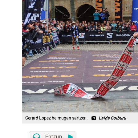
Gerard Lopez helmugan sartzen.
Laida Goiburu