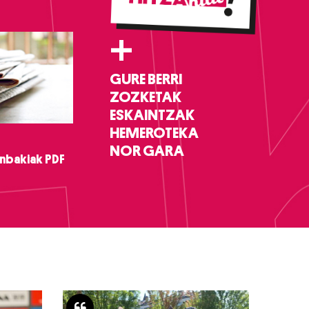
+
GURE BERRI
ZOZKETAK
ESKAINTZAK
HEMEROTEKA
NOR GARA
nbakiak PDF