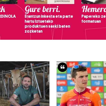
ak
Gure berri.
Hemero
RDINOLA
Erantzun inkesta eta parte
Papereko ze
hartu Iztuetako
formatuan
produktuen saski baten
zozketan