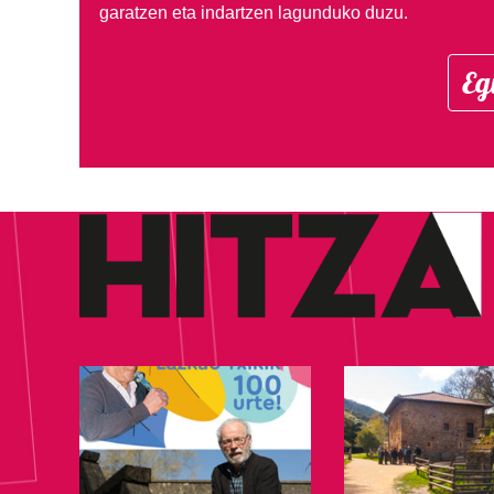
garatzen eta indartzen lagunduko duzu.
Eg