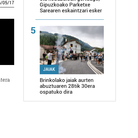
6
/
05
/
17
Gipuzkoako Parketxe
Sarearen eskaintzari esker
5
JAIAK
atera
Brinkolako jaiak aurten
abuztuaren 28tik 30era
ospatuko dira