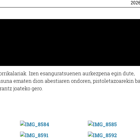
202
orrikalariak. Izen esanguratsuenen aurkezpena egin dute,
tasuna ematen dion abestiaren ondoren, pistoletazoarekin b
rantz joateko gero.