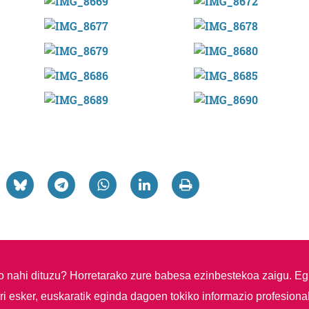
so nahi dituzu?
Horretarako zure babesa ezinbestekoa zaigu. Eg
i esker, euskaratik eginda dagoen tokiko informazio profesiona