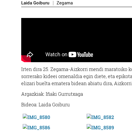
Laida Goiburu
Zegama
Irten dira 25. Zegama-Aizkorri mendi maratoiko k
sorrerako kideei omenaldia egin diete, eta epiko
elizari buelta ematera bidean abiatu dira, Aizkorri
Argazkiak: Iñaki Gurrutxaga
Bideoa: Laida Goiburu