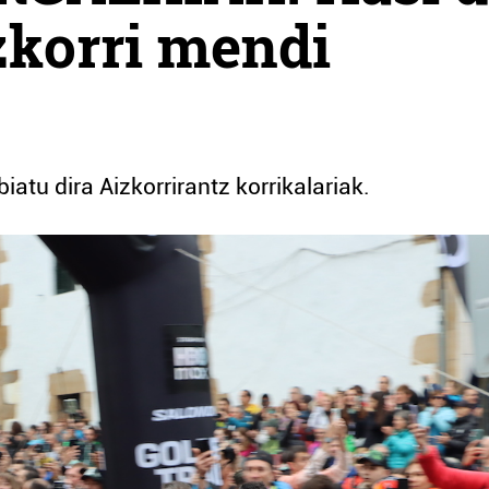
zkorri mendi
u dira Aizkorrirantz korrikalariak.