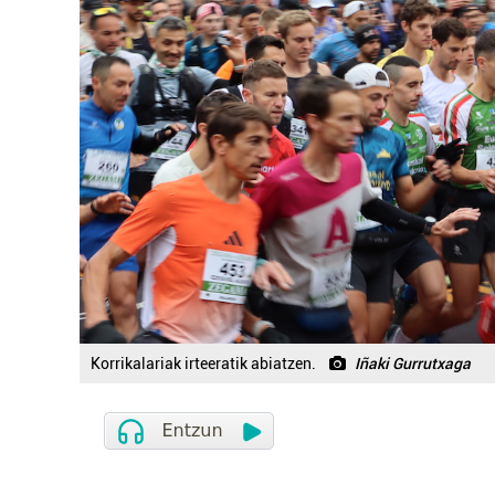
Korrikalariak irteeratik abiatzen.
Iñaki Gurrutxaga