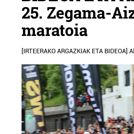
25. Zegama-Ai
maratoia
[IRTEERAKO ARGAZKIAK ETA BIDEOA] Abiat