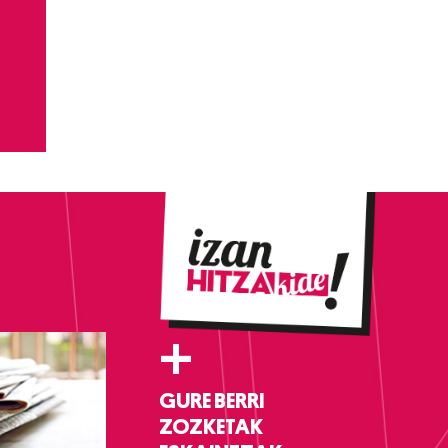
+
GURE BERRI
ZOZKETAK