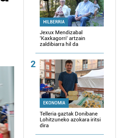
HILBERRIA
Jexux Mendizabal
'Kaxkagorri' artzain
zaldibiarra hil da
2
EKONOMIA
Telleria gaztak Donibane
Lohitzuneko azokara iritsi
dira