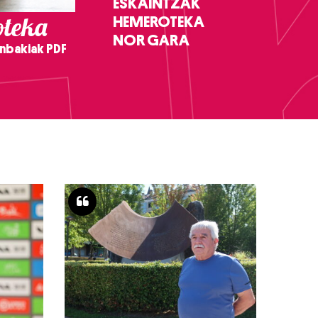
ESKAINTZAK
teka
HEMEROTEKA
NOR GARA
nbakiak PDF