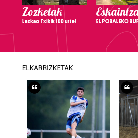
Zozketak
Eskaintz
Lazkao Txikik 100 urte!
EL POBALEKO BU
ELKARRIZKETAK