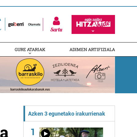
Sartu
GURE ATARIAK
ADIMEN ARTIFIZIALA
Azken 3 egunetako irakurrienak
a
1