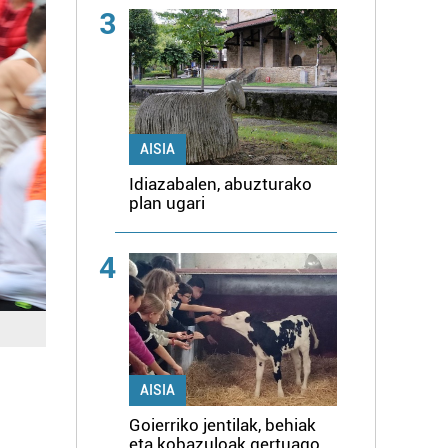
3
AISIA
Idiazabalen, abuzturako
plan ugari
4
AISIA
Goierriko jentilak, behiak
eta kobazuloak gertuago,