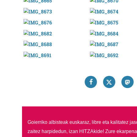
Goierriko albisteak euskaraz, libre eta kalitatez ja
zaitez harpidedun, izan HITZAkide!
Zure ekarpenar