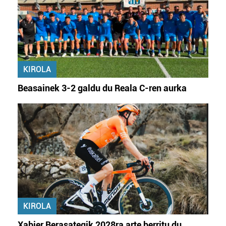
zerbitzuak hobetzeko asmoz, cookie teknologiaz
baliatzen gara. Ohar hau onartuz gero, teknologia hori
erabiltzeko baimen esplizitua ematen diguzu.
Gehiago
irakurri
KIROLA
Beasainek 3-2 galdu du Reala C-ren aurka
KIROLA
Xabier Berasategik 2028ra arte berritu du