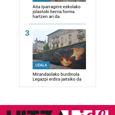
Aita Iparragirre eskolako
jolastoki berria forma
hartzen ari da
3
UDALA
Mirandaolako burdinola
Legazpi erdira jaitsiko da