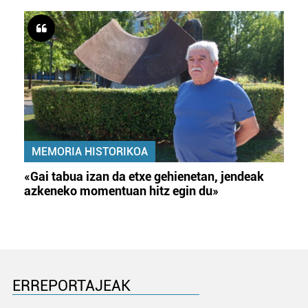
MEMORIA HISTORIKOA
«Gai tabua izan da etxe gehienetan, jendeak
azkeneko momentuan hitz egin du»
ERREPORTAJEAK