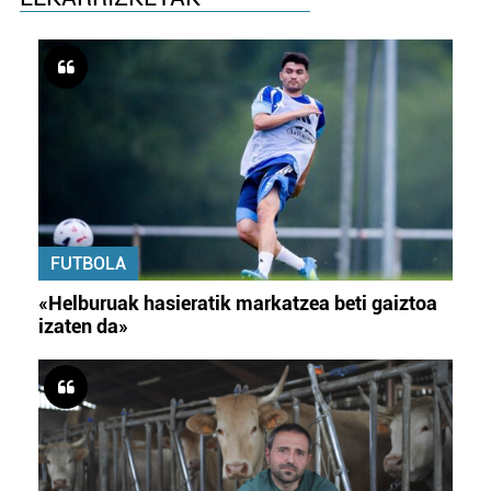
FUTBOLA
«Helburuak hasieratik markatzea beti gaiztoa
izaten da»