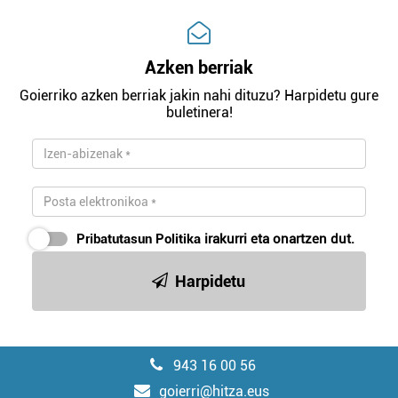
Azken berriak
Goierriko azken berriak jakin nahi dituzu? Harpidetu gure
buletinera!
Pribatutasun Politika
irakurri eta onartzen dut.
Harpidetu
943 16 00 56
goierri@hitza.eus