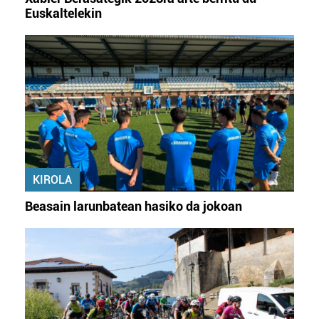
Euskaltelekin
KIROLA
Beasain larunbatean hasiko da jokoan