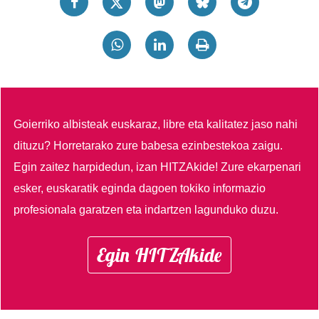
Goierriko albisteak euskaraz, libre eta kalitatez jaso nahi
dituzu?
Horretarako zure babesa ezinbestekoa zaigu.
Egin zaitez harpidedun, izan HITZAkide!
Zure ekarpenari
esker, euskaratik eginda dagoen tokiko informazio
profesionala garatzen eta indartzen lagunduko duzu.
Egin HITZAkide