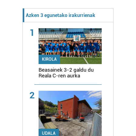
Azken 3 egunetako irakurrienak
1
KIROLA
Beasainek 3-2 galdu du
Reala C-ren aurka
2
UDALA