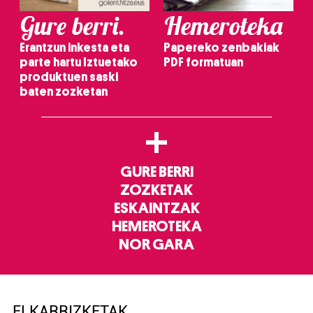
Gure berri.
Hemeroteka
Erantzun inkesta eta
Papereko zenbakiak
parte hartu Iztuetako
PDF formatuan
produktuen saski
baten zozketan
+
GURE BERRI
ZOZKETAK
ESKAINTZAK
HEMEROTEKA
NOR GARA
ELKARRIZKETAK