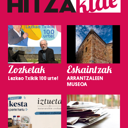
Zozketak
Eskaintzak
Lazkao Txikik 100 urte!
ARRANTZALEEN
MUSEOA