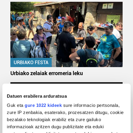
URBIAKO FESTA
Urbiako zelaiak erromeria leku
Datuen erabilera arduratsua
Guk eta
gure 1022 kideek
sure informacio pertsonala,
zure IP zenbakia, esaterako, prozesatzen ditugu, cookie
bezalako teknologiak erabiliz eta zure gailuko
informazioak azitzen dugu publizitate eta eduki