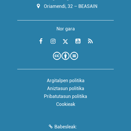
Oriamendi, 32 – BEASAIN
Nor gara
Argitalpen politika
Aniztasun politika
Pribatutasun politika
Cookieak
Babesleak: