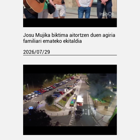
Josu Mujika biktima aitortzen duen agiria
familiari emateko ekitaldia
2026/07/29