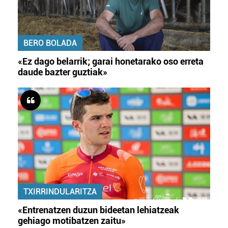
BERO BOLADA
«Ez dago belarrik; garai honetarako oso erreta
daude bazter guztiak»
TXIRRINDULARITZA
«Entrenatzen duzun bideetan lehiatzeak
gehiago motibatzen zaitu»