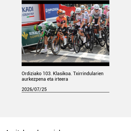
Ordiziako 103. Klasikoa. Txirrindularien
aurkezpena eta irteera
2026/07/25