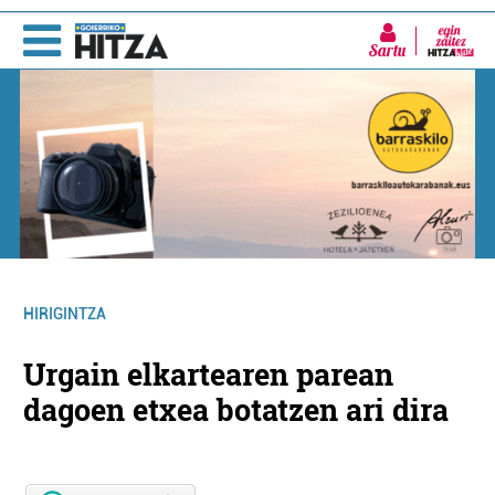
Sartu
HIRIGINTZA
Urgain elkartearen parean
dagoen etxea botatzen ari dira