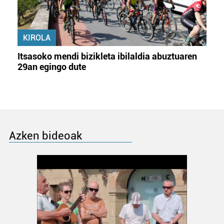
KIROLA
Itsasoko mendi bizikleta ibilaldia abuztuaren
29an egingo dute
Azken bideoak