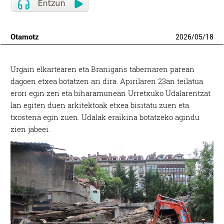
Otamotz
2026
/
05
/
18
Urgain elkartearen eta Branigans tabernaren parean
dagoen etxea botatzen ari dira. Apirilaren 23an teilatua
erori egin zen eta biharamunean Urretxuko Udalarentzat
lan egiten duen arkitektoak etxea bisitatu zuen eta
txostena egin zuen. Udalak eraikina botatzeko agindu
zien jabeei.