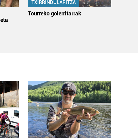
TXIRRINDULARITZA
:
Tourreko goierritarrak
eta
k