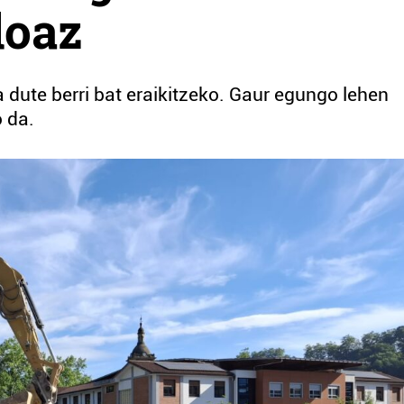
doaz
 dute berri bat eraikitzeko. Gaur egungo lehen
 da.