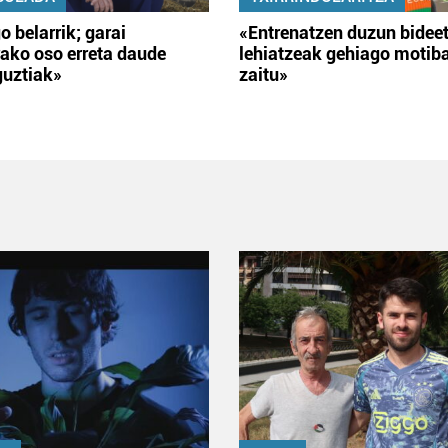
o belarrik; garai
«Entrenatzen duzun bidee
ako oso erreta daude
lehiatzeak gehiago motib
guztiak»
zaitu»