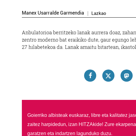
Manex Usarralde Garmendia
Lazkao
Anbulatorioa berritzeko lanak aurrera doaz, zahar
zentro moderno bat eraikiko dute, gaur egungo le
27 hilabetekoa da. Lanak amaitu bitartean, ikasto
Goierriko albisteak euskaraz, libre eta kalitatez ja
zaitez harpidedun, izan HITZAkide!
Zure ekarpenar
garatzen eta indartzen lagunduko duzu.