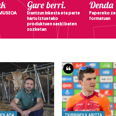
ak
Gure berri.
Denda
 MUSEOA
Erantzun inkesta eta parte
Papereko ze
hartu Iztuetako
formatuan
produktuen saski baten
zozketan
BOLADA
TXIRRINDULARITZA