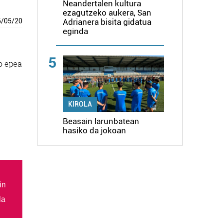
Neandertalen kultura
ezagutzeko aukera, San
6
/
05
/
20
Adrianera bisita gidatua
eginda
5
o epea
KIROLA
Beasain larunbatean
hasiko da jokoan
in
la