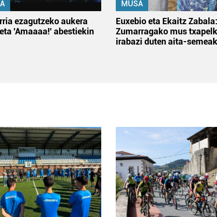
A
MUSA
rria ezagutzeko aukera
Euxebio eta Ekaitz Zabala
 eta 'Amaaaa!' abestiekin
Zumarragako mus txapelk
irabazi duten aita-semea