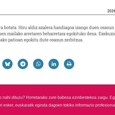
202
ra botata. Hiru aldiz azalera handiagoa izango duen osasun
hen mailako arretaren beharretara egokituko dena. Exekuzi
lako patioan egokitu dute osasun zerbitzua.
so nahi dituzu?
Horretarako zure babesa ezinbestekoa zaigu. Eg
i esker, euskaratik eginda dagoen tokiko informazio profesiona