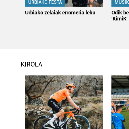
URBIAKO FESTA
MUSIK
Urbiako zelaiak erromeria leku
Odik be
'KimiK'
KIROLA