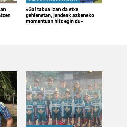
tan
«Gai tabua izan da etxe
atzen
gehienetan, jendeak azkeneko
momentuan hitz egin du»