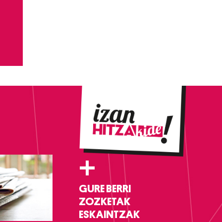
+
GURE BERRI
ZOZKETAK
ESKAINTZAK