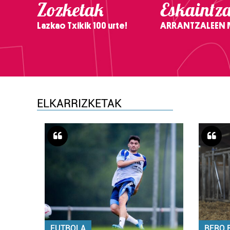
Zozketak
Eskaintz
Lazkao Txikik 100 urte!
ARRANTZALEEN
ELKARRIZKETAK
FUTBOLA
BERO 