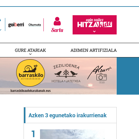
Sartu
GURE ATARIAK
ADIMEN ARTIFIZIALA
Azken 3 egunetako irakurrienak
1