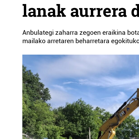
lanak aurrera 
Anbulategi zaharra zegoen eraikina bota
mailako arretaren beharretara egokituko