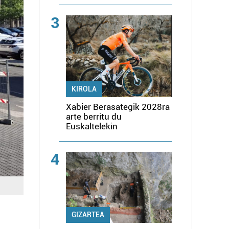
3
KIROLA
Xabier Berasategik 2028ra
arte berritu du
Euskaltelekin
4
GIZARTEA