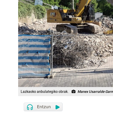
Lazkaoko anbulategiko obrak.
Manex Usarralde Gar