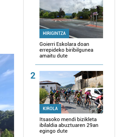
HIRIGINTZA
Goierri Eskolara doan
errepideko biribilgunea
amaitu dute
2
KIROLA
Itsasoko mendi bizikleta
ibilaldia abuztuaren 29an
egingo dute