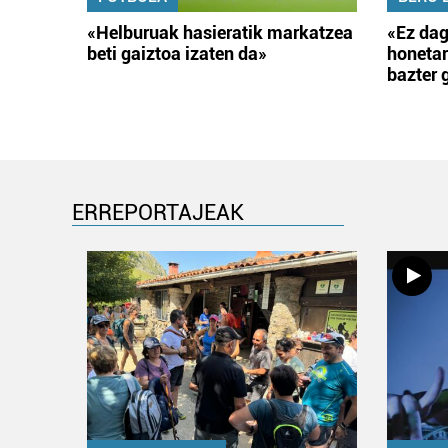
«Helburuak hasieratik markatzea
«Ez dag
beti gaiztoa izaten da»
honetar
bazter 
ERREPORTAJEAK