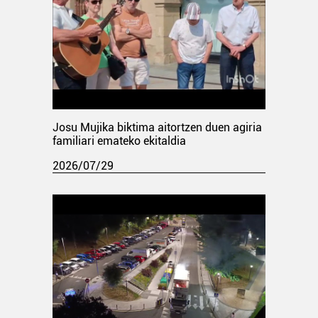
Josu Mujika biktima aitortzen duen agiria
familiari emateko ekitaldia
2026/07/29