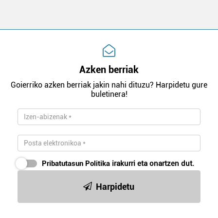
Azken berriak
Goierriko azken berriak jakin nahi dituzu? Harpidetu gure
buletinera!
Pribatutasun Politika
irakurri eta onartzen dut.
Harpidetu