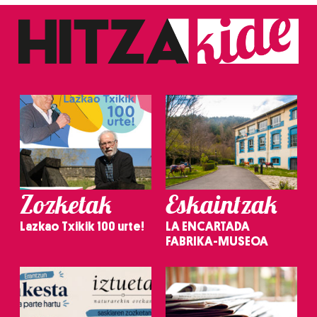
Zozketak
Eskaintzak
Lazkao Txikik 100 urte!
LA ENCARTADA
FABRIKA-MUSEOA