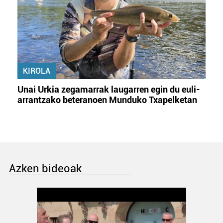
KIROLA
Unai Urkia zegamarrak laugarren egin du euli-
arrantzako beteranoen Munduko Txapelketan
Azken bideoak