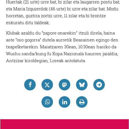
Huertak (21 urte) urre bat, bi zilar eta laugarren postu bat;
eta Maria Izquierdok (46 urte) bi urre eta zilar bat. Modu
horretan, guztira zortzi urre, 11 zilar eta bi brontze
eskuratu ditu taldeak.
Klubak azaldu du “zapore onarekin” itzuli direla, baina
aste “oso gogorra” dutela aurretik Beasainen egingo den
txapelketarekin. Maiatzaren 30ean, 10:30ean hasiko da
Wushu sanda/kung fu Kopa Nazionala haurren jaialdia,
Antzizar kiroldegian, Loreak antolatuta.