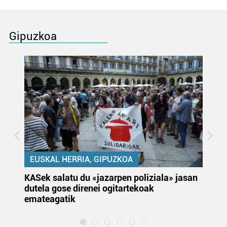
Gipuzkoa
EUSKAL HERRIA, GIPUZKOA
KASek salatu du «jazarpen poliziala» jasan
Pa
dutela gose direnei ogitartekoak
da
emateagatik
«s