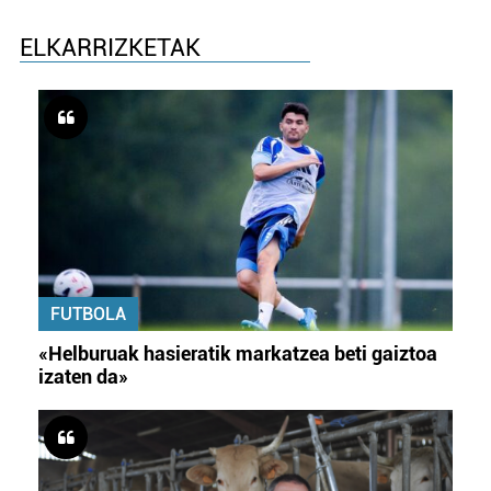
ELKARRIZKETAK
FUTBOLA
«Helburuak hasieratik markatzea beti gaiztoa
izaten da»