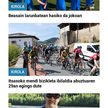
KIROLA
Beasain larunbatean hasiko da jokoan
KIROLA
Itsasoko mendi bizikleta ibilaldia abuztuaren
29an egingo dute