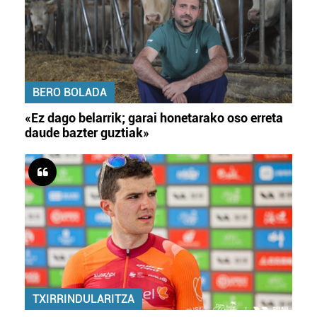
BERO BOLADA
«Ez dago belarrik; garai honetarako oso erreta
daude bazter guztiak»
TXIRRINDULARITZA