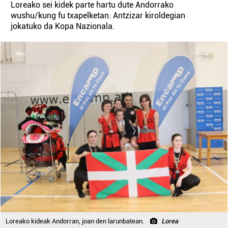
Loreako sei kidek parte hartu dute Andorrako
wushu/kung fu txapelketan. Antzizar kiroldegian
jokatuko da Kopa Nazionala.
Loreako kideak Andorran, joan den larunbatean.
Lorea