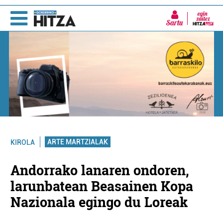
Sartu
ARTE MARTZIALAK
KIROLA
Andorrako lanaren ondoren,
larunbatean Beasainen Kopa
Nazionala egingo du Loreak