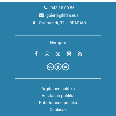
943 16 00 56
goierri@hitza.eus
Oriamendi, 32 – BEASAIN
Nor gara
Argitalpen politika
Aniztasun politika
Pribatutasun politika
Cookieak