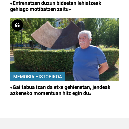
«Entrenatzen duzun bideetan lehiatzeak
gehiago motibatzen zaitu»
MEMORIA HISTORIKOA
«Gai tabua izan da etxe gehienetan, jendeak
azkeneko momentuan hitz egin du»