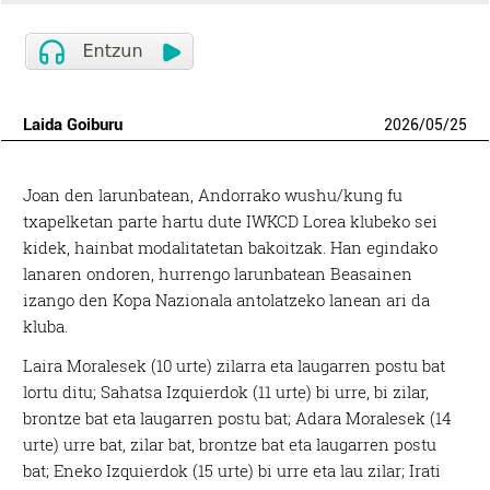
Laida Goiburu
2026
/
05
/
25
Joan den larunbatean, Andorrako wushu/kung fu
txapelketan parte hartu dute IWKCD Lorea klubeko sei
kidek, hainbat modalitatetan bakoitzak. Han egindako
lanaren ondoren, hurrengo larunbatean Beasainen
izango den Kopa Nazionala antolatzeko lanean ari da
kluba.
Laira Moralesek (10 urte) zilarra eta laugarren postu bat
lortu ditu; Sahatsa Izquierdok (11 urte) bi urre, bi zilar,
brontze bat eta laugarren postu bat; Adara Moralesek (14
urte) urre bat, zilar bat, brontze bat eta laugarren postu
bat; Eneko Izquierdok (15 urte) bi urre eta lau zilar; Irati