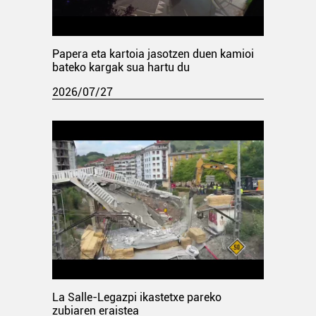
Papera eta kartoia jasotzen duen kamioi
bateko kargak sua hartu du
2026/07/27
La Salle-Legazpi ikastetxe pareko
zubiaren eraistea