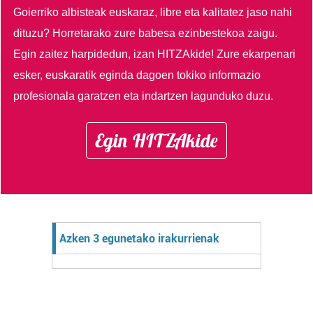
Goierriko albisteak euskaraz, libre eta kalitatez jaso nahi
dituzu?
Horretarako zure babesa ezinbestekoa zaigu.
Egin zaitez harpidedun, izan HITZAkide!
Zure ekarpenari
esker, euskaratik eginda dagoen tokiko informazio
profesionala garatzen eta indartzen lagunduko duzu.
Egin HITZAkide
Azken 3 egunetako irakurrienak