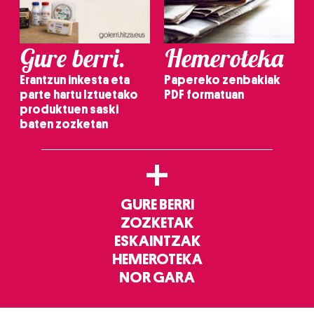
Gure berri.
Hemeroteka
Erantzun inkesta eta
Papereko zenbakiak
parte hartu Iztuetako
PDF formatuan
produktuen saski
baten zozketan
+
GURE BERRI
ZOZKETAK
ESKAINTZAK
HEMEROTEKA
NOR GARA