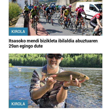
KIROLA
Itsasoko mendi bizikleta ibilaldia abuztuaren
29an egingo dute
KIROLA