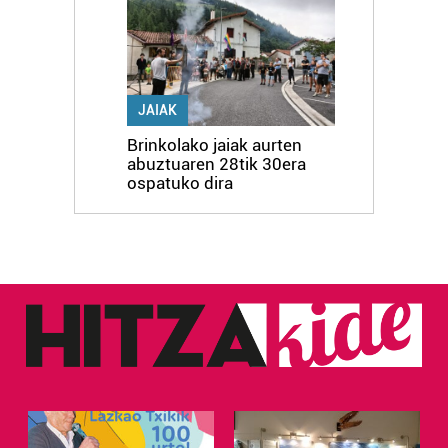
JAIAK
Brinkolako jaiak aurten
abuztuaren 28tik 30era
ospatuko dira