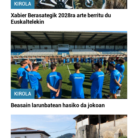
KIROLA
Xabier Berasategik 2028ra arte berritu du
Euskaltelekin
KIROLA
Beasain larunbatean hasiko da jokoan