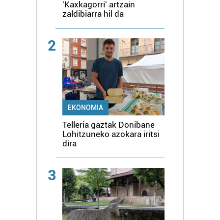
'Kaxkagorri' artzain
zaldibiarra hil da
2
EKONOMIA
Telleria gaztak Donibane
Lohitzuneko azokara iritsi
dira
3