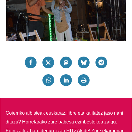
Goierriko albisteak euskaraz, libre eta kalitatez jaso nahi
dituzu?
Horretarako zure babesa ezinbestekoa zaigu.
Egin zaitez harpidedun, izan HITZAkide!
Zure ekarpenari