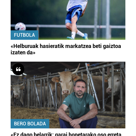
FUTBOLA
«Helburuak hasieratik markatzea beti gaiztoa
izaten da»
BERO BOLADA
«Ez dago belarrik; garai honetarako oso erreta