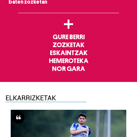
baten zozketan
+
GURE BERRI
ZOZKETAK
ESKAINTZAK
HEMEROTEKA
NOR GARA
ELKARRIZKETAK