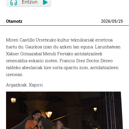
Otamotz
2026
/
05
/
25
Miren Castillo Urretxuko kultur teknikariak erretiroa
hartu du. Gaurkoa izan du azken lan eguna. Larunbatean
Xabier Ormazabal Mendi Festako antolatzaileek
omenaldia eskaini zioten. Francis Diez Doctor Deseo
taldeko abeslariak lore sorta oparitu zion, antolatzaileen
izenean.
Argazkiak: Xapirri.