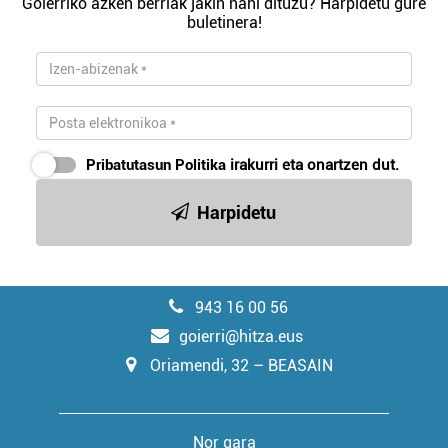
Goierriko azken berriak jakin nahi dituzu? Harpidetu gure
buletinera!
Pribatutasun Politika
irakurri eta onartzen dut.
Harpidetu
943 16 00 56
goierri@hitza.eus
Oriamendi, 32 – BEASAIN
Nor gara