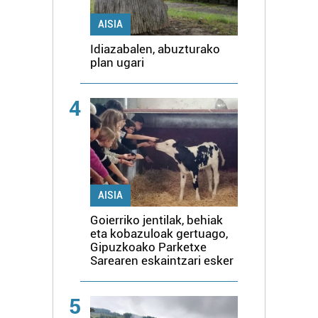
AISIA
Idiazabalen, abuzturako
plan ugari
4
AISIA
Goierriko jentilak, behiak
eta kobazuloak gertuago,
Gipuzkoako Parketxe
Sarearen eskaintzari esker
5