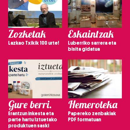
Zozketak
Eskaintzak
Lazkao Txikik 100 urte!
Luberriko sarrera eta
bisita gidatua
Gure berri.
Hemeroteka
Erantzun inkesta eta
Papereko zenbakiak
parte hartu Iztuetako
PDF formatuan
produktuen saski