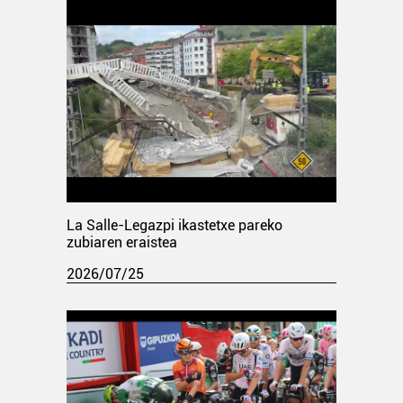
La Salle-Legazpi ikastetxe pareko
zubiaren eraistea
2026/07/25