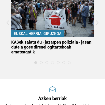
EUSKAL HERRIA, GIPUZKOA
KASek salatu du «jazarpen poliziala» jasan
Pa
dutela gose direnei ogitartekoak
da
emateagatik
«s
Azken berriak