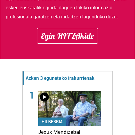
esker, euskaratik eginda dagoen tokiko informazio
profesionala garatzen eta indartzen lagunduko duzu.
Egin HITZAkide
Azken 3 egunetako irakurrienak
1
HILBERRIA
Jexux Mendizabal