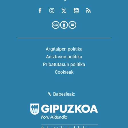
Argitalpen politika
Aniztasun politika
Pribatutasun politika
Cookieak
Babesleak: