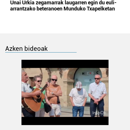
Unai Urkia zegamarrak laugarren egin du euli-
arrantzako beteranoen Munduko Txapelketan
Azken bideoak