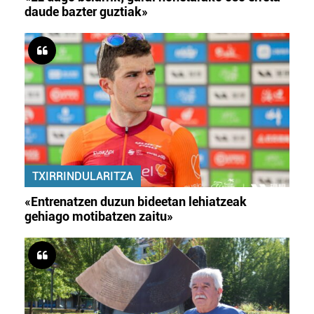
daude bazter guztiak»
TXIRRINDULARITZA
«Entrenatzen duzun bideetan lehiatzeak
gehiago motibatzen zaitu»