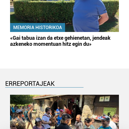
MEMORIA HISTORIKOA
«Gai tabua izan da etxe gehienetan, jendeak
azkeneko momentuan hitz egin du»
ERREPORTAJEAK