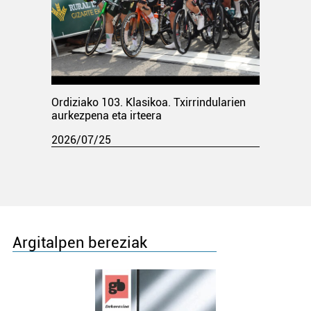
Ordiziako 103. Klasikoa. Txirrindularien
aurkezpena eta irteera
2026/07/25
Argitalpen bereziak