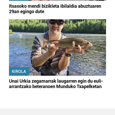
Itsasoko mendi bizikleta ibilaldia abuztuaren
29an egingo dute
KIROLA
Unai Urkia zegamarrak laugarren egin du euli-
arrantzako beteranoen Munduko Txapelketan