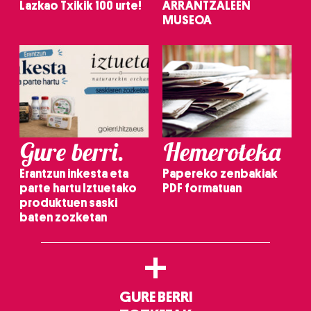
Lazkao Txikik 100 urte!
ARRANTZALEEN
MUSEOA
Gure berri.
Hemeroteka
Erantzun inkesta eta
Papereko zenbakiak
parte hartu Iztuetako
PDF formatuan
produktuen saski
baten zozketan
+
GURE BERRI