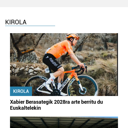
KIROLA
KIROLA
Xabier Berasategik 2028ra arte berritu du
Euskaltelekin