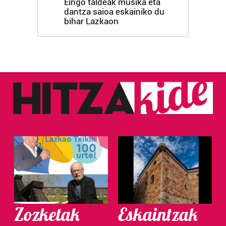
Eingo taldeak musika eta
dantza saioa eskainiko du
bihar Lazkaon
Zozketak
Eskaintzak