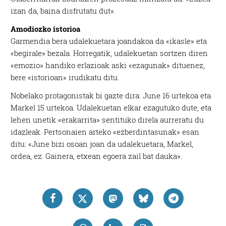
izan da, baina disfrutatu dut».
Amodiozko istorioa
Garmendia bera udalekuetara joandakoa da «ikasle» eta
«begirale» bezala. Horregatik, udalekuetan sortzen diren
«emozio» handiko erlazioak aski «ezagunak» dituenez,
bere «istorioan» irudikatu ditu.
Nobelako protagonistak bi gazte dira: June 16 urtekoa eta
Markel 15 urtekoa. Udalekuetan elkar ezagutuko dute, eta
lehen unetik «erakarrita» sentituko direla aurreratu du
idazleak. Pertsonaien arteko «ezberdintasunak» esan
ditu: «June bizi osoan joan da udalekuetara, Markel,
ordea, ez. Gainera, etxean egoera zail bat dauka».