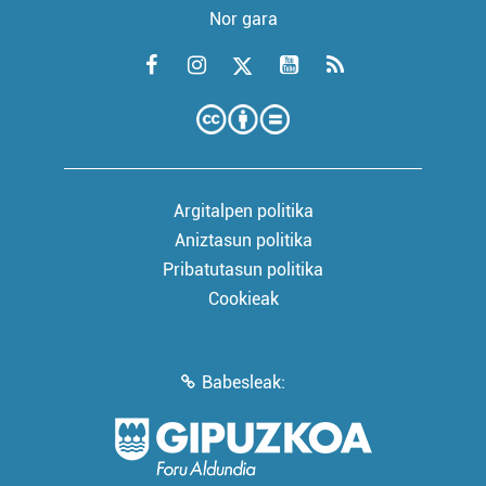
Nor gara
Argitalpen politika
Aniztasun politika
Pribatutasun politika
Cookieak
Babesleak: