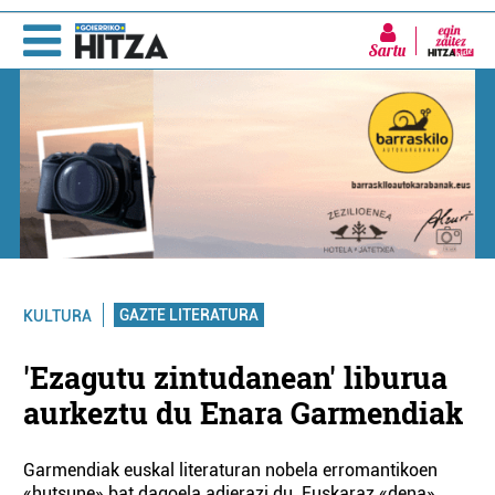
Sartu
GAZTE LITERATURA
KULTURA
'Ezagutu zintudanean' liburua
aurkeztu du Enara Garmendiak
Garmendiak euskal literaturan nobela erromantikoen
«hutsune» bat dagoela adierazi du. Euskaraz «dena»