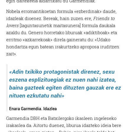
egin daitekeela aldarrikatu du Garmendiak.
Nobela erromantikoetan formula «ezberdinak» daude,
idazleak dioenez. Bereak, hain zuzen ere,
Friends to
lovers
[laguntasunetik maitasunera] formula daukala
azaldu du. Genero horretako liburuak «adiktiboak» eta
erritmo «azkarrekoak» direla gaineratu du: «Udako
hondartza egun batean irakurtzeko aproposa iruditzen
zait».
«Adin txikiko protagonistak direnez, sexu
eszena esplizituegiak ez nuen nahi izatea,
baina gazteek egiten dituzten gauzak ere ez
nituen ezkutatu nahi»
Enara Garmendia. Idazlea
Garmendia DBH eta Batxilergoko ikasleen ingeleseko
irakaslea da. Aitortu duenez, liburua idazteko ideia bere