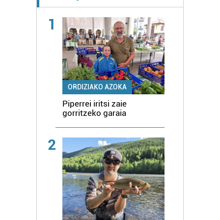
1
ORDIZIAKO AZOKA
Piperrei iritsi zaie
gorritzeko garaia
2