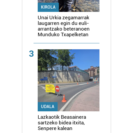
KIROLA
Unai Urkia zegamarrak
laugarren egin du euli-
arrantzako beteranoen
Munduko Txapelketan
3
UDALA
Lazkaotik Beasainera
sartzeko bidea itxita,
Senpere kalean