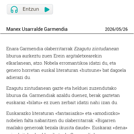
Manex Usarralde Garmendia
2026
/
05
/
26
Enara Garmendia olaberritarrak
Ezagutu zintudanean
liburua aurkeztu zuen Erein argitaletxearekin
elkarlanean, atzo. Nobela erromantikoa idatzi du, eta
genero horretan euskal literaturan «hutsune» bat dagoela
adierazi du.
Ezagutu zintudanean gazte eta helduei zuzendutako
liburua da. Garmendiak azaldu duenez, berak gaztetan
euskaraz «bilatu» ez zuen zerbait idatzi nahi izan du.
Euskarazko literaturan «fantasiazko» eta «amodiozko»
nobelen falta nabaritzen du olaberritarrak: «Bigarren
mailako generoak bezala ikusita daude». Euskaraz «dena»