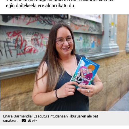
egin daitekeela ere aldarrikatu du.
Enara Garmendia 'Ezagutu zintudanean' liburuaren ale bat
sinatzen.
Erein