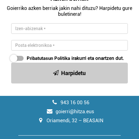
Goierriko azken berriak jakin nahi dituzu? Harpidetu gure
buletinera!
Pribatutasun Politika
irakurri eta onartzen dut.
Harpidetu
943 16 00 56
goierri@hitza.eus
Oriamendi, 32 – BEASAIN