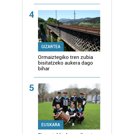
4
GIZARTEA
Ormaiztegiko tren zubia
bisitatzeko aukera dago
bihar
5
EUSKARA