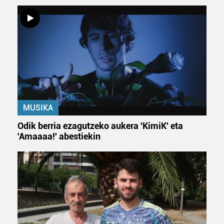
MUSIKA
Odik berria ezagutzeko aukera 'KimiK' eta
'Amaaaa!' abestiekin