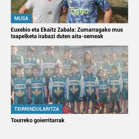
MUSA
Euxebio eta Ekaitz Zabala: Zumarragako mus
txapelketa irabazi duten aita-semeak
TXIRRINDULARITZA
Tourreko goierritarrak