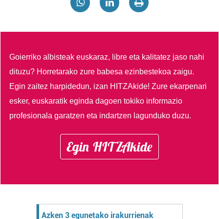
Goierriko albisteak euskaraz, libre eta kalitatez jaso nahi
dituzu?
Horretarako zure babesa ezinbestekoa zaigu.
Egin zaitez harpidedun, izan HITZAkide!
Zure ekarpenari
esker, euskaratik eginda dagoen tokiko informazio
profesionala garatzen eta indartzen lagunduko duzu.
Egin HITZAkide
Azken 3 egunetako irakurrienak