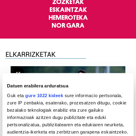
ZOZKETAK
ESKAINTZAK
HEMEROTEKA
NOR GARA
ELKARRIZKETAK
Datuen erabilera arduratsua
Guk eta
gure 1022 kideek
sure informacio pertsonala,
zure IP zenbakia, esaterako, prozesatzen ditugu, cookie
bezalako teknologiak erabiliz eta zure gailuko
informazioak azitzen dugu publizitate eta eduki
pertsonalizatua, publizitatearen eta edukiaren neurketa,
FUTBOLA
audientzia-ikerketa eta zerbitzuen garapena eskaintzeko.