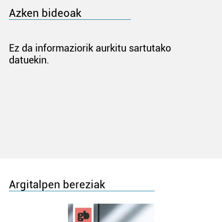
Azken bideoak
Ez da informaziorik aurkitu sartutako
datuekin.
Argitalpen bereziak