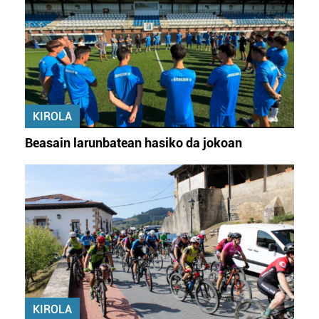
KIROLA
Beasain larunbatean hasiko da jokoan
KIROLA