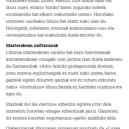
«ikasleek» eman zioten. «Behin, nire ikasle talde bat
ikusi nuen, erlazio ‘toxiko’ baten inguruko nobela
erromantiko bat elkarri irakurtzeko uzten». Horrelako
istorioen «aurkako» liburu bat idatzi nahi izan du.
Horregatik, nobelaren istorioak komunikazio «on» eta
«errespetuzko» bat erakutsiko duela berretsi du.
Idazterakoan zailtasunak
Liburua idazterakoan «arazo» bat sexu-harremanak
kontatzerakoan «mugak» non jartzea izan duela azaleratu
du Garmendiak: «Adin txikiko protagonistak direnez,
sexu eszena esplizituegiak ez nuen nahi izatea, baina
gazteek egiten dituzten gauzak ere ez nituen ezkutatu
nahi». «Instrukzio» liburu bezala ez hartzeko iruzkina ere
egin du.
Idazleak dio lau «bertsio» ezberdin egitera iritsi dela
momentu horietan «muga» ezberdinak jarriz. Gaineratu
du eszena horietan segurtasuna «garbi» azalduko dela.
Olaberritarrak liburuaren prozesuaz mintzatu da: «Luzea