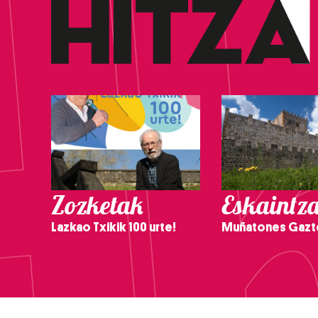
Zozketak
Eskaintz
Lazkao Txikik 100 urte!
Muñatones Gazt