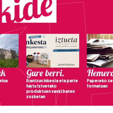
ak
Gure berri.
Hemero
elua
Erantzun inkesta eta parte
Papereko ze
hartu Iztuetako
formatuan
produktuen saski baten
zozketan