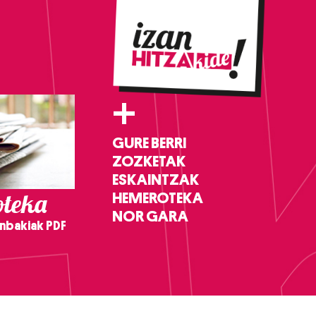
+
GURE BERRI
ZOZKETAK
ESKAINTZAK
teka
HEMEROTEKA
NOR GARA
nbakiak PDF