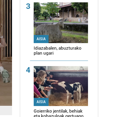
3
AISIA
Idiazabalen, abuzturako
plan ugari
4
AISIA
Goierriko jentilak, behiak
eta kobazuloak gertuago,