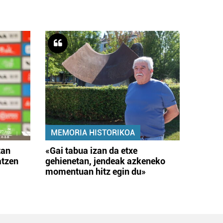
MEMORIA HISTORIKOA
tan
«Gai tabua izan da etxe
atzen
gehienetan, jendeak azkeneko
momentuan hitz egin du»