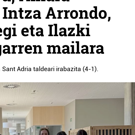
Intza Arrondo,
i eta Ilazki
garren mailara
Sant Adria taldeari irabazita (4-1).