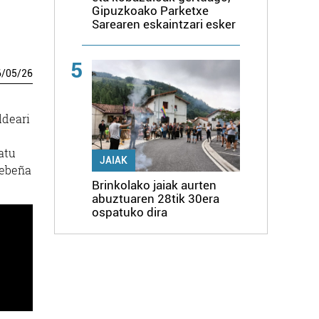
Gipuzkoako Parketxe
Sarearen eskaintzari esker
5
6
/
05
/
26
ldeari
atu
JAIAK
rebeña
Brinkolako jaiak aurten
abuztuaren 28tik 30era
ospatuko dira