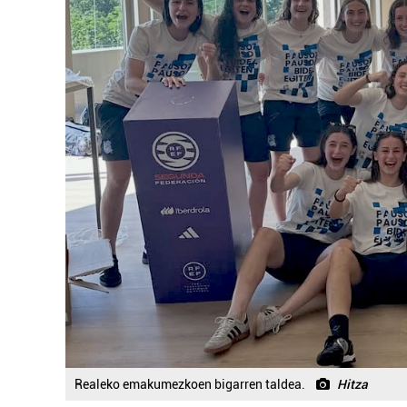
Realeko emakumezkoen bigarren taldea.
Hitza