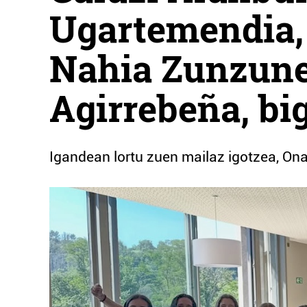
Ugartemendia, 
Nahia Zunzuneg
Agirrebeña, bi
Igandean lortu zuen mailaz igotzea, Ona 