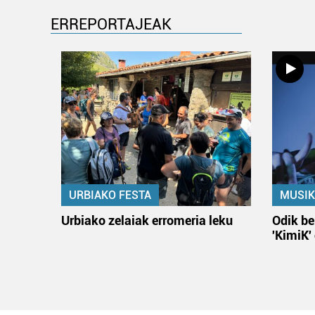
ERREPORTAJEAK
URBIAKO FESTA
MUSIK
Urbiako zelaiak erromeria leku
Odik be
'KimiK'