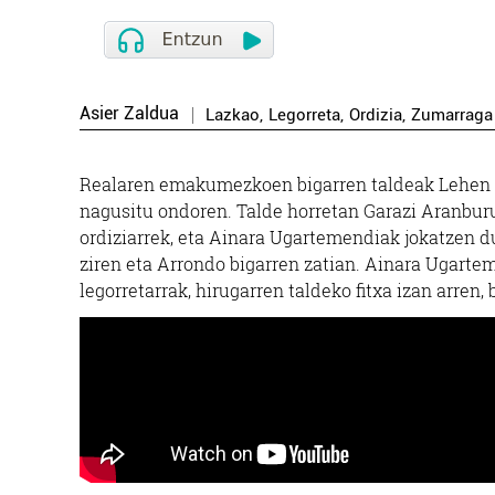
Asier Zaldua
Lazkao
,
Legorreta
,
Ordizia
,
Zumarraga
Realaren emakumezkoen bigarren taldeak Lehen Fe
nagusitu ondoren. Talde horretan Garazi Aranbur
ordiziarrek, eta Ainara Ugartemendiak jokatzen 
ziren eta Arrondo bigarren zatian. Ainara Ugartem
legorretarrak, hirugarren taldeko fitxa izan arren,