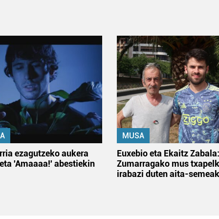
A
MUSA
rria ezagutzeko aukera
Euxebio eta Ekaitz Zabala
 eta 'Amaaaa!' abestiekin
Zumarragako mus txapelk
irabazi duten aita-semea