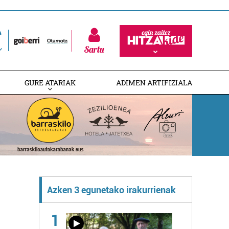
Sartu
GURE ATARIAK
ADIMEN ARTIFIZIALA
Azken 3 egunetako irakurrienak
1