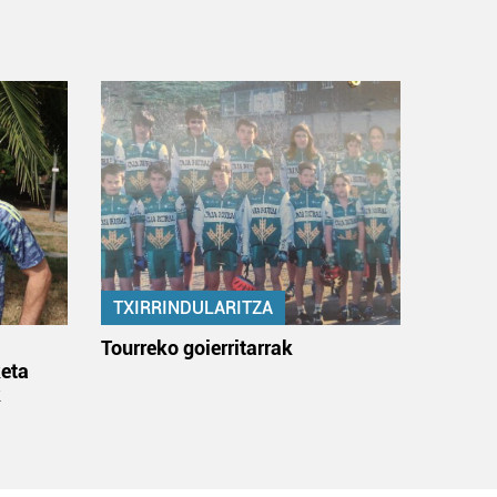
TXIRRINDULARITZA
:
Tourreko goierritarrak
eta
k