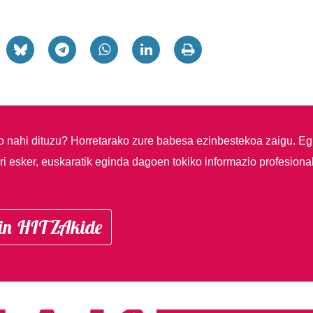
so nahi dituzu?
Horretarako zure babesa ezinbestekoa zaigu. Eg
i esker, euskaratik eginda dagoen tokiko informazio profesiona
in HITZAkide