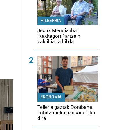
HILBERRIA
Jexux Mendizabal
'Kaxkagorri' artzain
zaldibiarra hil da
2
EKONOMIA
Telleria gaztak Donibane
Lohitzuneko azokara iritsi
dira