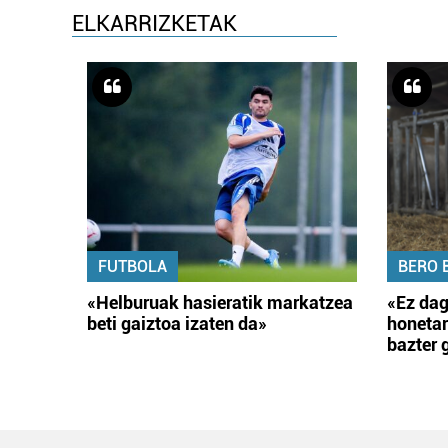
ELKARRIZKETAK
FUTBOLA
BERO 
«Helburuak hasieratik markatzea
«Ez dag
beti gaiztoa izaten da»
honetar
bazter 