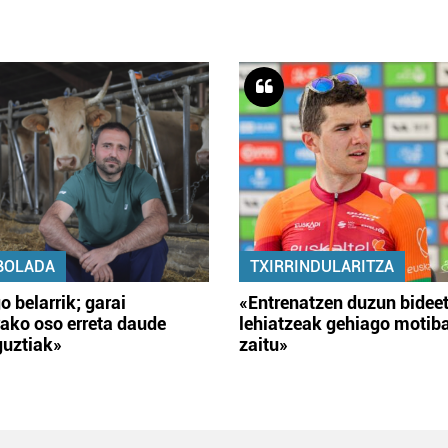
BOLADA
TXIRRINDULARITZA
o belarrik; garai
«Entrenatzen duzun bidee
ako oso erreta daude
lehiatzeak gehiago motib
guztiak»
zaitu»