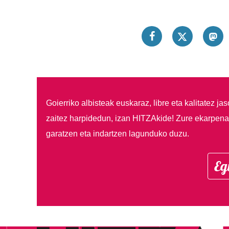
Goierriko albisteak euskaraz, libre eta kalitatez ja
zaitez harpidedun, izan HITZAkide!
Zure ekarpenar
garatzen eta indartzen lagunduko duzu.
Eg