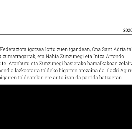
202
deraziora igotzea lortu zuen igandean, Ona Sant Adria ta
u zumarragarrak, eta Nahia Zunzunegi eta Intza Arrondo
dute. Aranburu eta Zunzunegi hasierako hamaikakoan zelair
endia lazkaotarra taldeko bigarren atezaina da. Ilazki Agir
 bigarren taldearekin ere aritu izan da partida batzuetan.