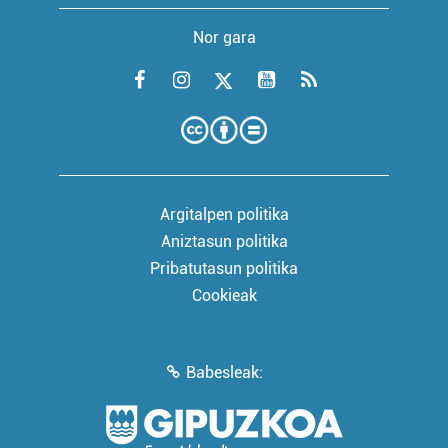
Nor gara
Argitalpen politika
Aniztasun politika
Pribatutasun politika
Cookieak
Babesleak: