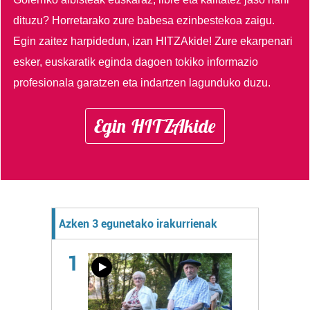
dituzu?
Horretarako zure babesa ezinbestekoa zaigu.
Egin zaitez harpidedun, izan HITZAkide!
Zure ekarpenari
esker, euskaratik eginda dagoen tokiko informazio
profesionala garatzen eta indartzen lagunduko duzu.
Egin HITZAkide
Azken 3 egunetako irakurrienak
1