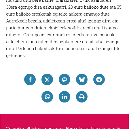
30era egongo dira eskuragarri, 20 euro balioko dute eta 35
euro balioko erosketak egiteko aukera emango dute.
Aurrekoak bezala, udaletxean erosi ahal izango dira, eta
parte hartzen duten ekoizleek soilik erabili ahal izango
dituzte. Oraingoan, estreinakoz, merkataritza bonuak
astelehenetan egiten den azokan ere erabili ahal izango
dira. Pertsona bakoitzak hiru bonu erosi ahal izango ditu
gehienez.
Goierriko albisteak euskaraz, libre eta kalitatez jaso nahi