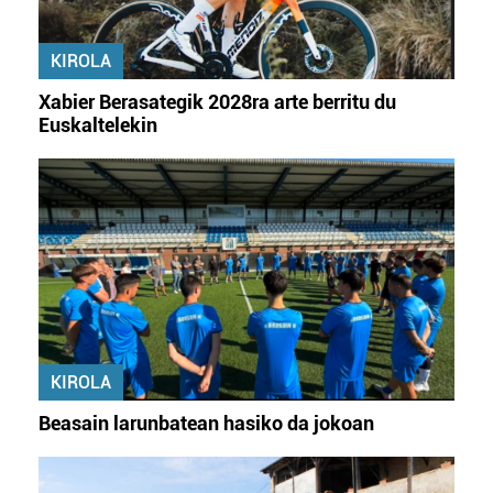
KIROLA
Xabier Berasategik 2028ra arte berritu du
Euskaltelekin
KIROLA
Beasain larunbatean hasiko da jokoan