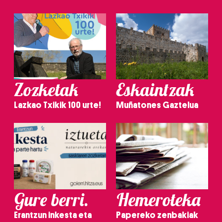
Zozketak
Eskaintzak
Lazkao Txikik 100 urte!
Muñatones Gaztelua
Gure berri.
Hemeroteka
Erantzun inkesta eta
Papereko zenbakiak