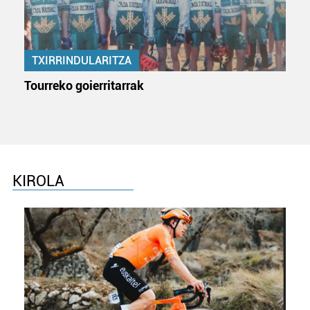
erabiltzeko baimen esplizitua ematen diguzu.
Gehiago
irakurri
TXIRRINDULARITZA
Tourreko goierritarrak
KIROLA