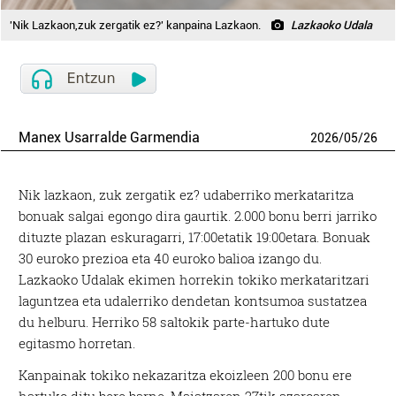
'Nik Lazkaon,zuk zergatik ez?' kanpaina Lazkaon.
Lazkaoko Udala
Manex Usarralde Garmendia
2026
/
05
/
26
Nik lazkaon, zuk zergatik ez? udaberriko merkataritza
bonuak salgai egongo dira gaurtik. 2.000 bonu berri jarriko
dituzte plazan eskuragarri, 17:00etatik 19:00etara. Bonuak
30 euroko prezioa eta 40 euroko balioa izango du.
Lazkaoko Udalak ekimen horrekin tokiko merkataritzari
laguntzea eta udalerriko dendetan kontsumoa sustatzea
du helburu. Herriko 58 saltokik parte-hartuko dute
egitasmo horretan.
Kanpainak tokiko nekazaritza ekoizleen 200 bonu ere
hartuko ditu bere barne. Maiatzaren 27tik azaroaren