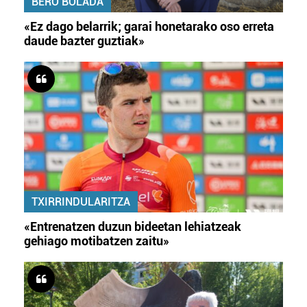
BERO BOLADA
«Ez dago belarrik; garai honetarako oso erreta
daude bazter guztiak»
TXIRRINDULARITZA
«Entrenatzen duzun bideetan lehiatzeak
gehiago motibatzen zaitu»