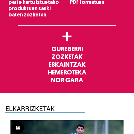
parte hartu Iztuetako
PDF formatuan
produktuen saski
baten zozketan
+
GURE BERRI
ZOZKETAK
ESKAINTZAK
HEMEROTEKA
NOR GARA
ELKARRIZKETAK