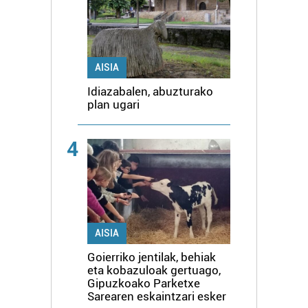
AISIA
Idiazabalen, abuzturako
plan ugari
4
AISIA
Goierriko jentilak, behiak
eta kobazuloak gertuago,
Gipuzkoako Parketxe
Sarearen eskaintzari esker