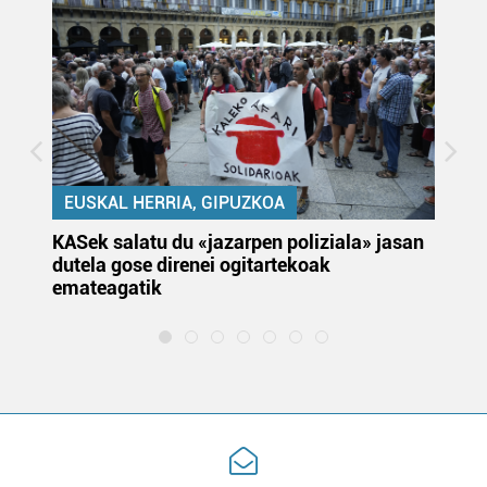
EUSKAL HERRIA, GIPUZKOA
KASek salatu du «jazarpen poliziala» jasan
Pa
dutela gose direnei ogitartekoak
da
emateagatik
«s