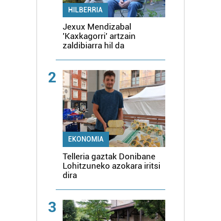
HILBERRIA
Jexux Mendizabal
'Kaxkagorri' artzain
zaldibiarra hil da
2
EKONOMIA
Telleria gaztak Donibane
Lohitzuneko azokara iritsi
dira
3