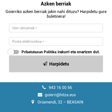
Azken berriak
Goierriko azken berriak jakin nahi dituzu? Harpidetu gure
buletinera!
Pribatutasun Politika
irakurri eta onartzen dut.
Harpidetu
943 16 00 56
goierri@hitza.eus
Oriamendi, 32 – BEASAIN