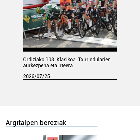
Ordiziako 103. Klasikoa. Txirrindularien
aurkezpena eta irteera
2026/07/25
Argitalpen bereziak