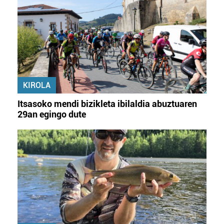
KIROLA
Itsasoko mendi bizikleta ibilaldia abuztuaren
29an egingo dute