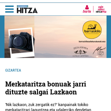
Sartu
GIZARTEA
Merkataritza bonuak jarri
dituzte salgai Lazkaon
'Nik lazkaon, zuk zergatik ez?' kanpainak tokiko
merkataritzari laguntzea eta udalerriko dendetan