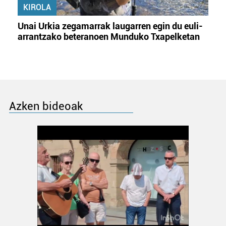
KIROLA
Unai Urkia zegamarrak laugarren egin du euli-
arrantzako beteranoen Munduko Txapelketan
Azken bideoak