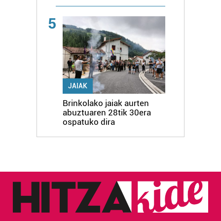
5
JAIAK
Brinkolako jaiak aurten
abuztuaren 28tik 30era
ospatuko dira