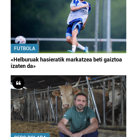
FUTBOLA
«Helburuak hasieratik markatzea beti gaiztoa
izaten da»