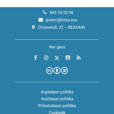
943 16 00 56
goierri@hitza.eus
Oriamendi, 32 – BEASAIN
Nor gara
Argitalpen politika
Aniztasun politika
Pribatutasun politika
Cookieak