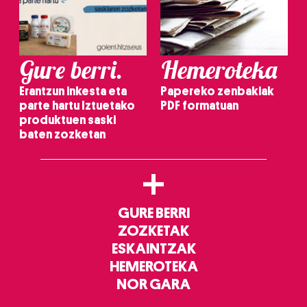
Gure berri.
Hemeroteka
Erantzun inkesta eta
Papereko zenbakiak
parte hartu Iztuetako
PDF formatuan
produktuen saski
baten zozketan
+
GURE BERRI
ZOZKETAK
ESKAINTZAK
HEMEROTEKA
NOR GARA