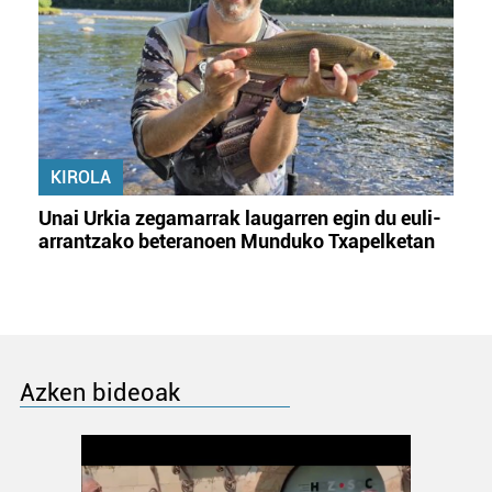
KIROLA
Unai Urkia zegamarrak laugarren egin du euli-
arrantzako beteranoen Munduko Txapelketan
Azken bideoak