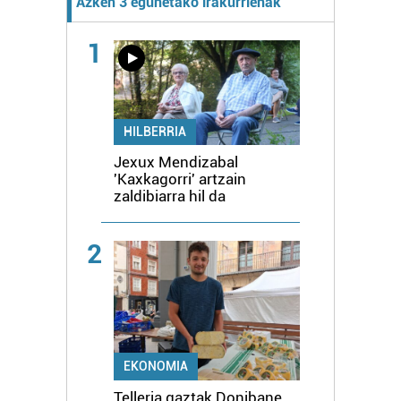
Azken 3 egunetako irakurrienak
1
HILBERRIA
Jexux Mendizabal
'Kaxkagorri' artzain
zaldibiarra hil da
2
EKONOMIA
Telleria gaztak Donibane