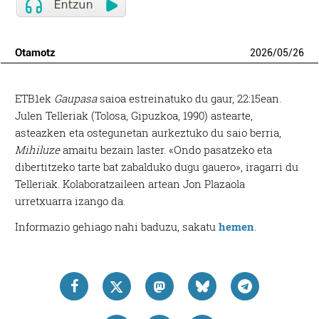
Otamotz
2026
/
05
/
26
ETB1ek
Gaupasa
saioa estreinatuko du gaur, 22:15ean.
Julen Telleriak (Tolosa, Gipuzkoa, 1990) astearte,
asteazken eta ostegunetan aurkeztuko du saio berria,
Mihiluze
amaitu bezain laster. «Ondo pasatzeko eta
dibertitzeko tarte bat zabalduko dugu gauero», iragarri du
Telleriak. Kolaboratzaileen artean Jon Plazaola
urretxuarra izango da.
Informazio gehiago nahi baduzu, sakatu
hemen
.