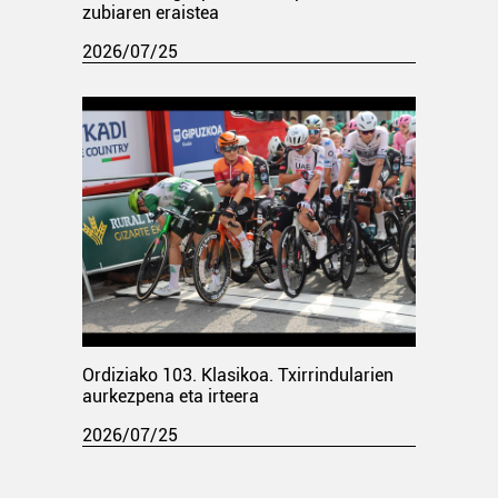
zubiaren eraistea
2026/07/25
Ordiziako 103. Klasikoa. Txirrindularien
aurkezpena eta irteera
2026/07/25