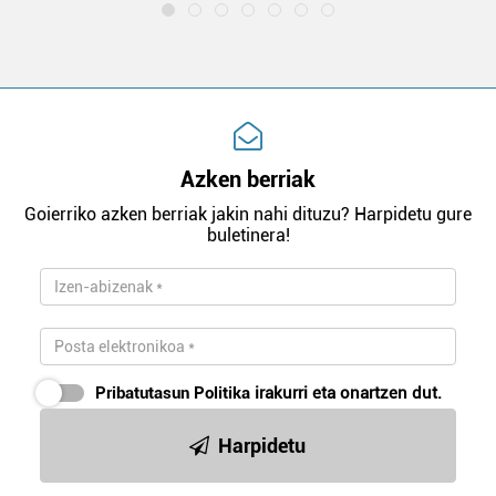
Azken berriak
Goierriko azken berriak jakin nahi dituzu? Harpidetu gure
buletinera!
Pribatutasun Politika
irakurri eta onartzen dut.
Harpidetu