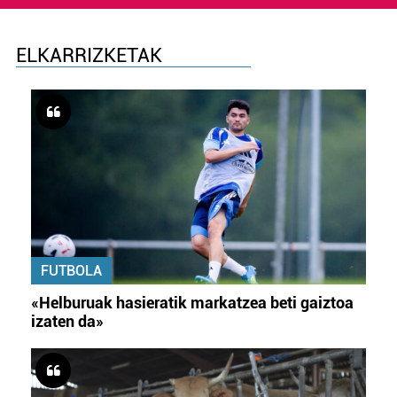
ELKARRIZKETAK
FUTBOLA
«Helburuak hasieratik markatzea beti gaiztoa
izaten da»