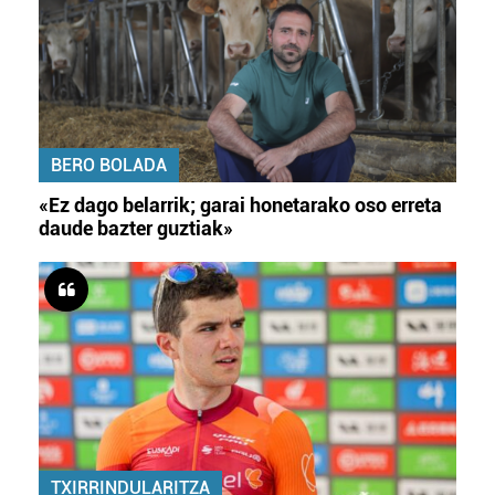
BERO BOLADA
«Ez dago belarrik; garai honetarako oso erreta
daude bazter guztiak»
TXIRRINDULARITZA