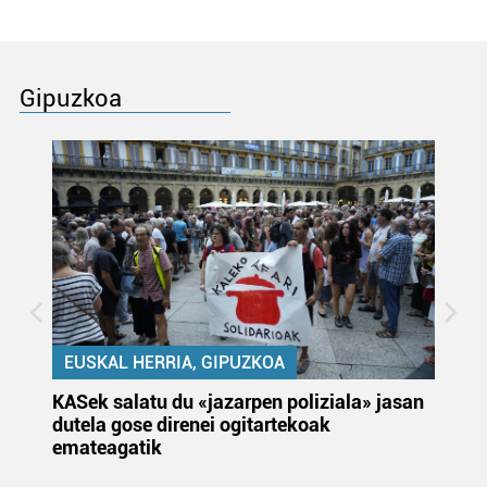
Gipuzkoa
EUSKAL HERRIA, GIPUZKOA
KASek salatu du «jazarpen poliziala» jasan
Pa
dutela gose direnei ogitartekoak
da
emateagatik
«s