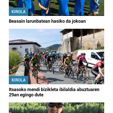
KIROLA
Beasain larunbatean hasiko da jokoan
KIROLA
Itsasoko mendi bizikleta ibilaldia abuztuaren
29an egingo dute