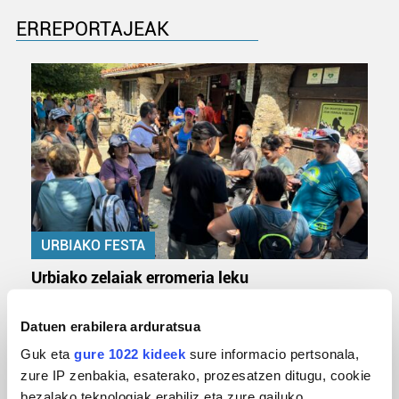
ERREPORTAJEAK
URBIAKO FESTA
Urbiako zelaiak erromeria leku
Datuen erabilera arduratsua
Guk eta
gure 1022 kideek
sure informacio pertsonala,
zure IP zenbakia, esaterako, prozesatzen ditugu, cookie
bezalako teknologiak erabiliz eta zure gailuko