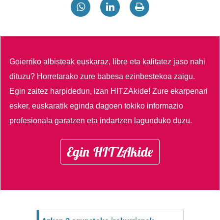
Goierriko albisteak euskaraz, libre eta kalitatez jaso nahi
dituzu?
Horretarako zure babesa ezinbestekoa zaigu.
Egin zaitez harpidedun, izan HITZAkide!
Zure ekarpenari
esker, euskaratik eginda dagoen tokiko informazio
profesionala garatzen eta indartzen lagunduko duzu.
Egin HITZAkide