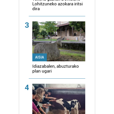
Lohitzuneko azokara iritsi
dira
3
AISIA
Idiazabalen, abuzturako
plan ugari
4