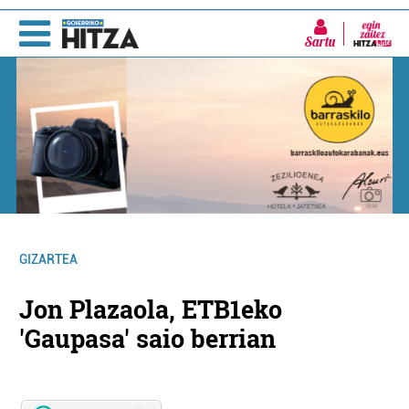
Sartu
GIZARTEA
Jon Plazaola, ETB1eko
'Gaupasa' saio berrian