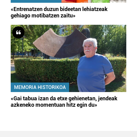
«Entrenatzen duzun bideetan lehiatzeak
gehiago motibatzen zaitu»
MEMORIA HISTORIKOA
«Gai tabua izan da etxe gehienetan, jendeak
azkeneko momentuan hitz egin du»