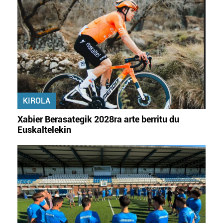
fitxategiak erabiltzen ditu. Zure esperientzia eta
zerbitzuak hobetzeko asmoz, cookie teknologiaz
baliatzen gara. Ohar hau onartuz gero, teknologia hori
erabiltzeko baimen esplizitua ematen diguzu.
Gehiago
irakurri
KIROLA
Xabier Berasategik 2028ra arte berritu du
Euskaltelekin