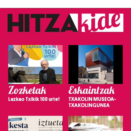
Zozketak
Eskaintzak
Lazkao Txikik 100 urte!
TXAKOLIN MUSEOA-
TXAKOLINGUNEA