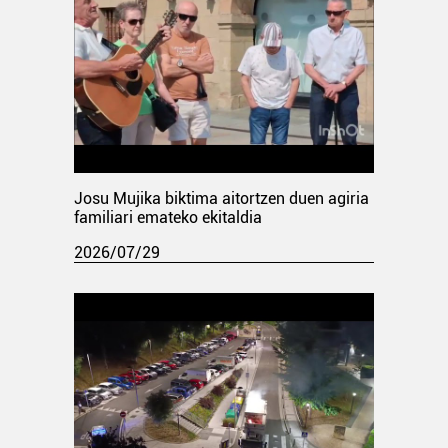
Josu Mujika biktima aitortzen duen agiria
familiari emateko ekitaldia
2026/07/29