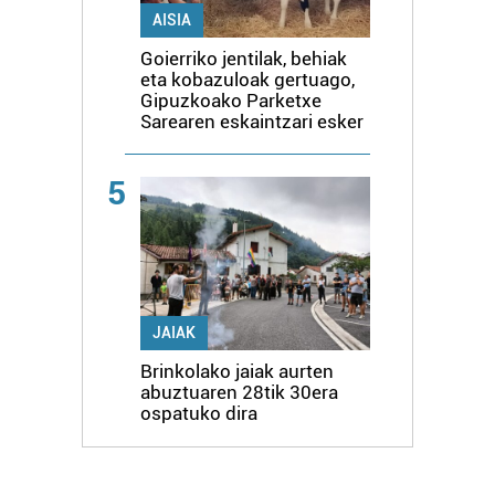
AISIA
Goierriko jentilak, behiak
eta kobazuloak gertuago,
Gipuzkoako Parketxe
Sarearen eskaintzari esker
5
JAIAK
Brinkolako jaiak aurten
abuztuaren 28tik 30era
ospatuko dira