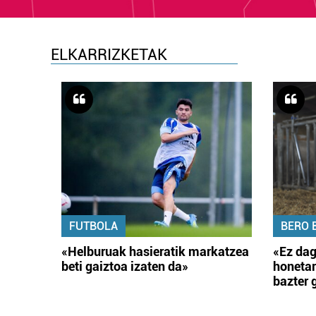
ELKARRIZKETAK
FUTBOLA
BERO 
«Helburuak hasieratik markatzea
«Ez dag
beti gaiztoa izaten da»
honetar
bazter 