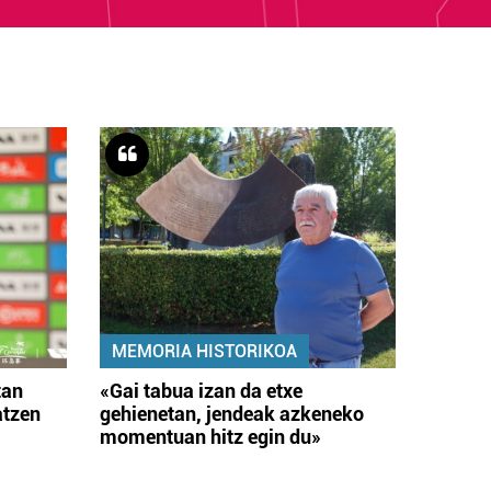
MEMORIA HISTORIKOA
tan
«Gai tabua izan da etxe
atzen
gehienetan, jendeak azkeneko
momentuan hitz egin du»