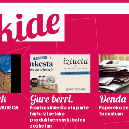
ak
Gure berri.
Denda
 MUSEOA
Erantzun inkesta eta parte
Papereko ze
hartu Iztuetako
formatuan
produktuen saski baten
zozketan