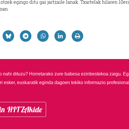
iotzek egingo ditu gai jartzaile lanak. Txartelak hilaren 10er
roan.
so nahi dituzu?
Horretarako zure babesa ezinbestekoa zaigu. Eg
i esker, euskaratik eginda dagoen tokiko informazio profesiona
in HITZAkide