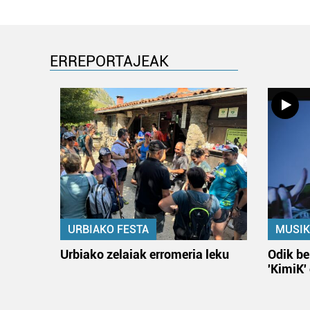
ERREPORTAJEAK
URBIAKO FESTA
MUSIK
Urbiako zelaiak erromeria leku
Odik be
'KimiK'