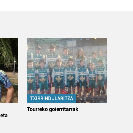
TXIRRINDULARITZA
:
Tourreko goierritarrak
eta
k