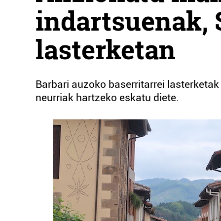
indartsuenak,
lasterketan
Barbari auzoko baserritarrei lasterketa
neurriak hartzeko eskatu diete.