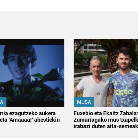
A
MUSA
rria ezagutzeko aukera
Euxebio eta Ekaitz Zabala
 eta 'Amaaaa!' abestiekin
Zumarragako mus txapelk
irabazi duten aita-semea