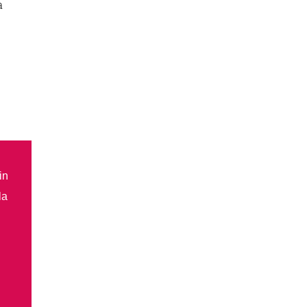
a
in
la