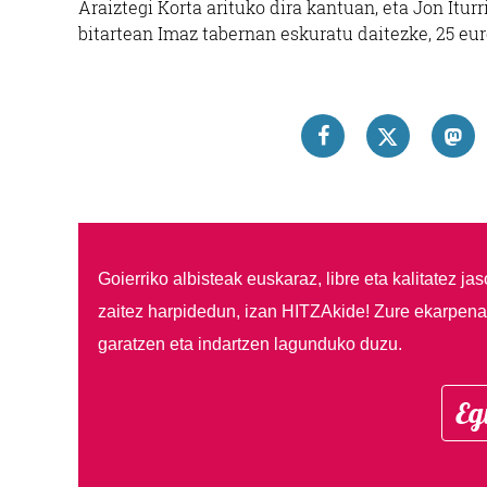
Araiztegi Korta arituko dira kantuan, eta Jon Iturr
bitartean Imaz tabernan eskuratu daitezke, 25 eu
Goierriko albisteak euskaraz, libre eta kalitatez ja
zaitez harpidedun, izan HITZAkide!
Zure ekarpenar
garatzen eta indartzen lagunduko duzu.
Eg