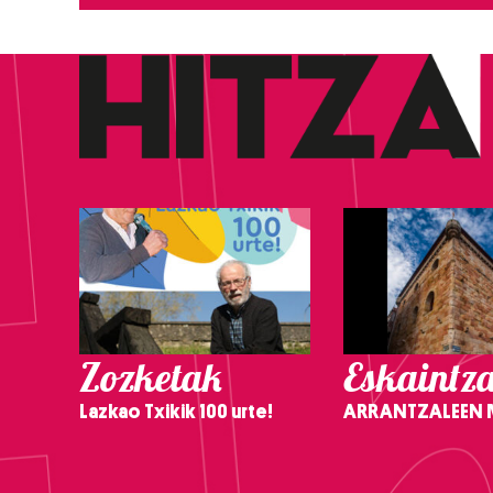
Zozketak
Eskaintz
Lazkao Txikik 100 urte!
ARRANTZALEEN