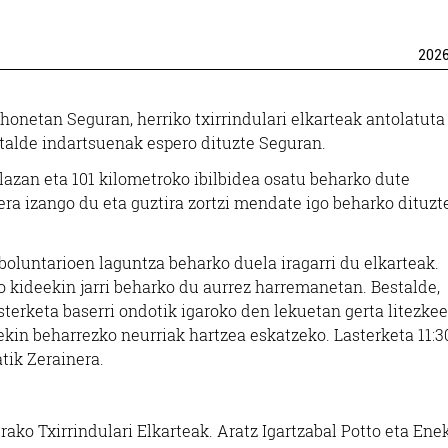
202
honetan Seguran, herriko txirrindulari elkarteak antolatuta
talde indartsuenak espero dituzte Seguran.
plazan eta 101 kilometroko ibilbidea osatu beharko dute
bera izango du eta guztira zortzi mendate igo beharko dituzte
boluntarioen laguntza beharko duela iragarri du elkarteak.
 kideekin jarri beharko du aurrez harremanetan. Bestalde,
lasterketa baserri ondotik igaroko den lekuetan gerta litezke
in beharrezko neurriak hartzea eskatzeko. Lasterketa 11:3
tik Zerainera.
rako Txirrindulari Elkarteak. Aratz Igartzabal Potto eta Ene