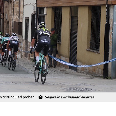
 txirrindulari proban.
Segurako txirrindulari elkartea