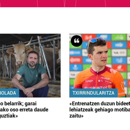
BOLADA
TXIRRINDULARITZA
o belarrik; garai
«Entrenatzen duzun bidee
ako oso erreta daude
lehiatzeak gehiago motib
guztiak»
zaitu»