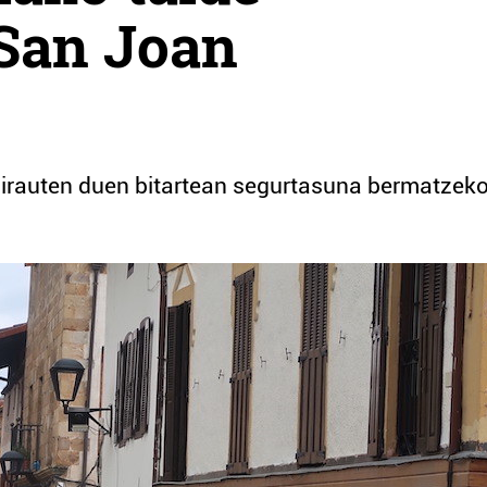
 San Joan
k irauten duen bitartean segurtasuna bermatzek