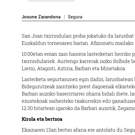
Josune Zarandona
Segura
San Joan txirrindulari proba jokatuko da larunbat 
Euskaldun torneoaren baitan. Afizionatu mailako 
10:00etan eman zaio hasiera lasterketari herriko 
txirrindulariek. Aurtengo karrerak iazko ibilbide 
Lierni, Atagoiti, Aztiria, Barbari eta Minetakoa.
Lasterketa segurtasunez egin dadin, larunbatean 
Bidegurutzeak zaintzeko prest dagoenak elkarteko
Barbari auzoko baserritarrei oharra bidali diete, 
ezustekoak saihesteko txakurrekin edo ganaduarek
12:30 bitartean igaroko da Barbari auzotik, Zegama
Kirola eta bertsoa
Ekainaren 13an bertso afaria ere antolatu du Segu