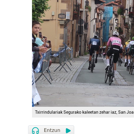
Txirrindulariak Segurako kaleetan zehar iaz, San Joan