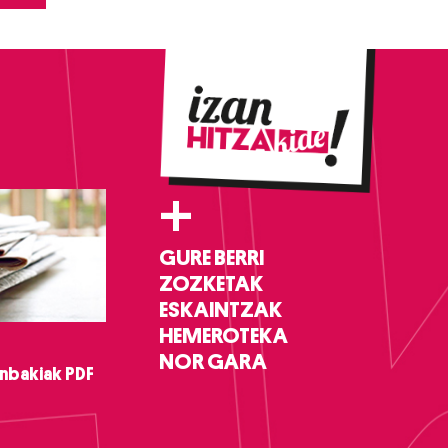
+
GURE BERRI
ZOZKETAK
ESKAINTZAK
HEMEROTEKA
NOR GARA
nbakiak PDF