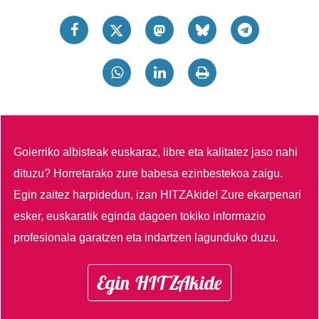
Goierriko albisteak euskaraz, libre eta kalitatez jaso nahi
dituzu?
Horretarako zure babesa ezinbestekoa zaigu.
Egin zaitez harpidedun, izan HITZAkide!
Zure ekarpenari
esker, euskaratik eginda dagoen tokiko informazio
profesionala garatzen eta indartzen lagunduko duzu.
Egin HITZAkide