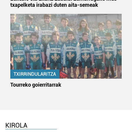
txapelketa irabazi duten aita-semeak
TXIRRINDULARITZA
Tourreko goierritarrak
KIROLA