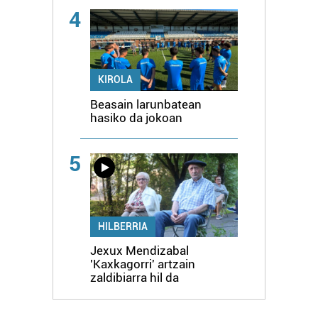
4
KIROLA
Beasain larunbatean
hasiko da jokoan
5
HILBERRIA
Jexux Mendizabal
'Kaxkagorri' artzain
zaldibiarra hil da