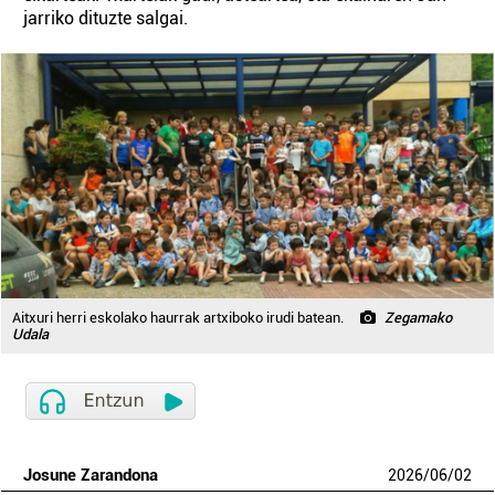
jarriko dituzte salgai.
Aitxuri herri eskolako haurrak artxiboko irudi batean.
Zegamako
Udala
Josune Zarandona
2026
/
06
/
02