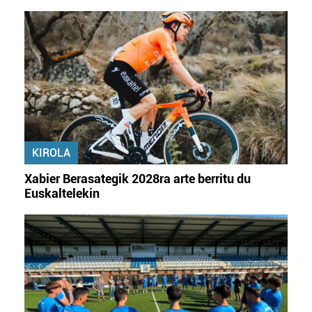
KIROLA
Xabier Berasategik 2028ra arte berritu du
Euskaltelekin