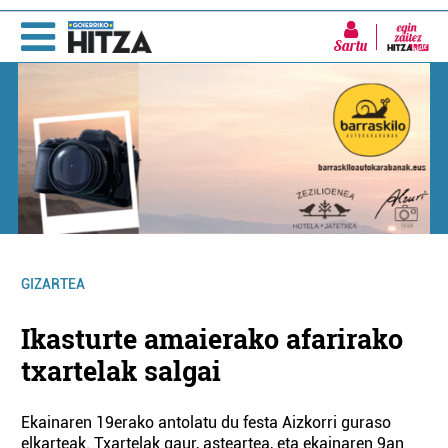
Sartu
GIZARTEA
Ikasturte amaierako afarirako
txartelak salgai
Ekainaren 19erako antolatu du festa Aizkorri guraso
elkarteak. Txartelak gaur, asteartea, eta ekainaren 9an