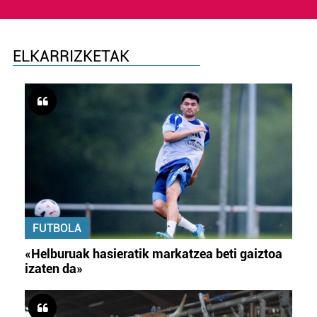
ELKARRIZKETAK
FUTBOLA
«Helburuak hasieratik markatzea beti gaiztoa
izaten da»