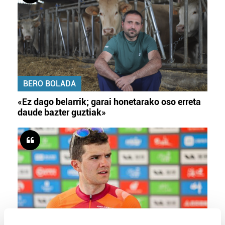
BERO BOLADA
«Ez dago belarrik; garai honetarako oso erreta
daude bazter guztiak»