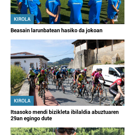
KIROLA
Beasain larunbatean hasiko da jokoan
KIROLA
Itsasoko mendi bizikleta ibilaldia abuztuaren
29an egingo dute