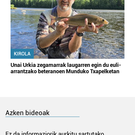
KIROLA
Unai Urkia zegamarrak laugarren egin du euli-
arrantzako beteranoen Munduko Txapelketan
Azken bideoak
Ez da informaziorik aurkitu sartutako