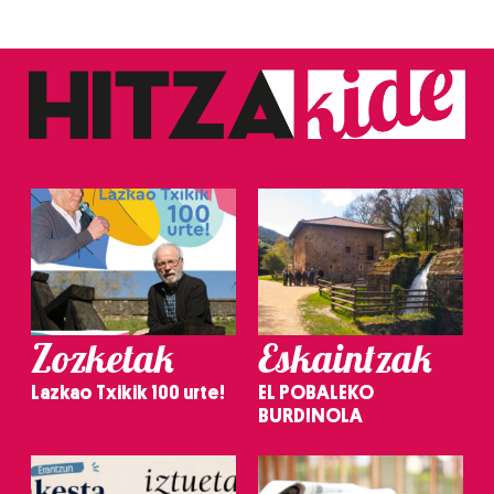
Zozketak
Eskaintzak
Lazkao Txikik 100 urte!
EL POBALEKO
BURDINOLA