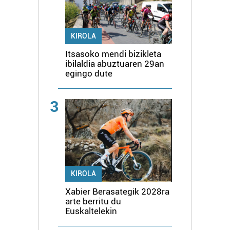
KIROLA
Itsasoko mendi bizikleta
ibilaldia abuztuaren 29an
egingo dute
3
KIROLA
Xabier Berasategik 2028ra
arte berritu du
Euskaltelekin