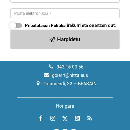
Pribatutasun Politika
irakurri eta onartzen dut.
Harpidetu
943 16 00 56
goierri@hitza.eus
Oriamendi, 32 – BEASAIN
Nor gara