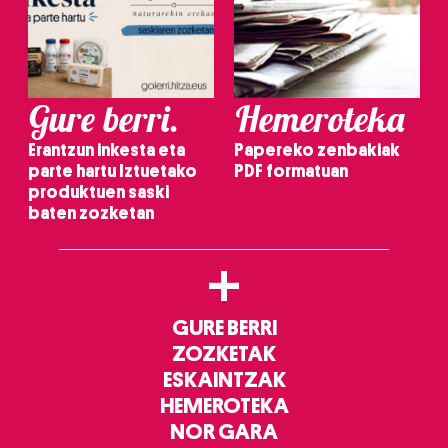
Gure berri.
Hemeroteka
Erantzun inkesta eta
Papereko zenbakiak
parte hartu Iztuetako
PDF formatuan
produktuen saski
baten zozketan
+
GURE BERRI
ZOZKETAK
ESKAINTZAK
HEMEROTEKA
NOR GARA