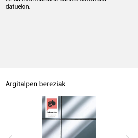
datuekin.
Argitalpen bereziak