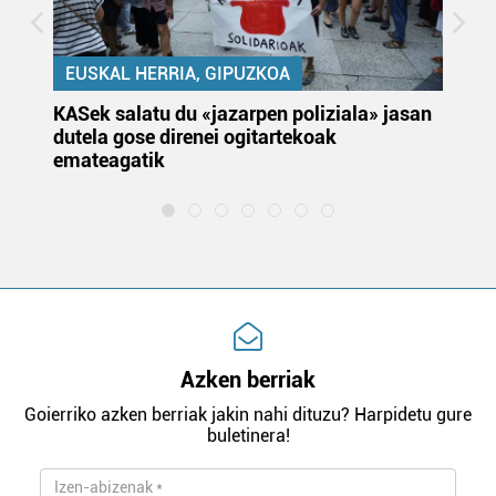
EUSKAL HERRIA, GIPUZKOA
KASek salatu du «jazarpen poliziala» jasan
Pa
dutela gose direnei ogitartekoak
da
emateagatik
«s
Azken berriak
Goierriko azken berriak jakin nahi dituzu? Harpidetu gure
buletinera!