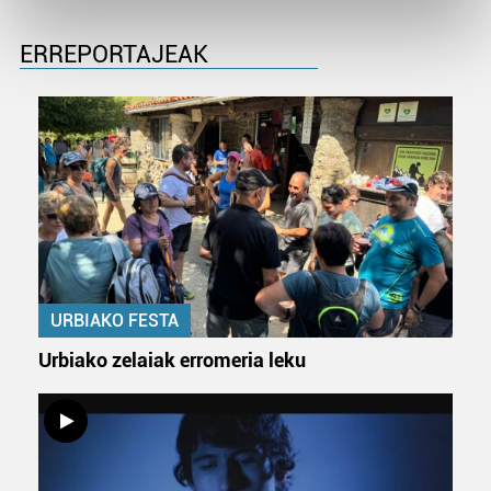
Find out more about how your personal data is processed
and set your preferences in the
details section
.
ERREPORTAJEAK
Guk eta gure bazkideek zure datu pertsonalak
prozesatzen ditugu, zure IP zenbakia, besteak beste,
teknologia erabiliz, cookieak adibidez, iragarki eta eduki
pertsonalizatuak eskaintzeko, iragarkiak eta edukia
neurtzeko, jendeari buruzko informazioa biltzeko eta
produktuak garatzeko. Zure datuak nork eta zertarako
erabiltzen dituen hauta dezakezu.
Bazkide batzuek ez dizute baimenik eskatzen, eta beren
URBIAKO FESTA
interes komertzial legitimoetan babesten dira. Ikusi gure
bazkideen zerrenda, beren ustez zein helburutarako
Urbiako zelaiak erromeria leku
duten interes legitimoa eta horren aurka nola egin
dezakezun ikusteko.
Lortu zure datu pertsonalak prozesatzeko moduari
buruzko informazio gehiago eta ezarri zure lehentasunak