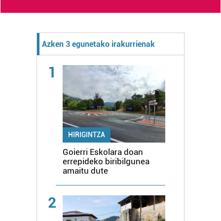
Azken 3 egunetako irakurrienak
1
HIRIGINTZA
Goierri Eskolara doan
errepideko biribilgunea
amaitu dute
2