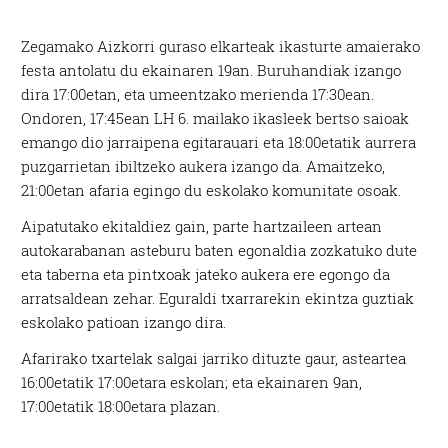
Zegamako Aizkorri guraso elkarteak ikasturte amaierako
festa antolatu du ekainaren 19an. Buruhandiak izango
dira 17:00etan, eta umeentzako merienda 17:30ean.
Ondoren, 17:45ean LH 6. mailako ikasleek bertso saioak
emango dio jarraipena egitarauari eta 18:00etatik aurrera
puzgarrietan ibiltzeko aukera izango da. Amaitzeko,
21:00etan afaria egingo du eskolako komunitate osoak.
Aipatutako ekitaldiez gain, parte hartzaileen artean
autokarabanan asteburu baten egonaldia zozkatuko dute
eta taberna eta pintxoak jateko aukera ere egongo da
arratsaldean zehar. Eguraldi txarrarekin ekintza guztiak
eskolako patioan izango dira.
Afarirako txartelak salgai jarriko dituzte gaur, asteartea
16:00etatik 17:00etara eskolan; eta ekainaren 9an,
17:00etatik 18:00etara plazan.