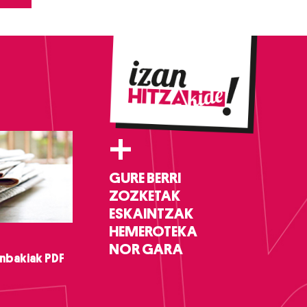
+
GURE BERRI
ZOZKETAK
ESKAINTZAK
HEMEROTEKA
NOR GARA
nbakiak PDF