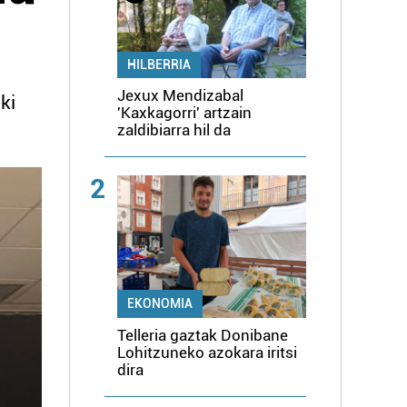
HILBERRIA
Jexux Mendizabal
ki
'Kaxkagorri' artzain
zaldibiarra hil da
2
EKONOMIA
Telleria gaztak Donibane
Lohitzuneko azokara iritsi
dira