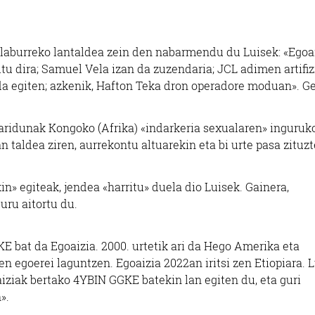
 laburreko lantaldea zein den nabarmendu du Luisek: «Egoa
u dira; Samuel Vela izan da zuzendaria; JCL adimen artifiz
da egiten; azkenik, Hafton Teka dron operadore moduan». G
aridunak Kongoko (Afrika) «indarkeria sexualaren» inguruk
 taldea ziren, aurrekontu altuarekin eta bi urte pasa zituz
n» egiteak, jendea «harritu» duela dio Luisek. Gainera,
buru aitortu du.
bat da Egoaizia. 2000. urtetik ari da Hego Amerika eta
en egoerei laguntzen. Egoaizia 2022an iritsi zen Etiopiara. 
aiziak bertako 4YBIN GGKE batekin lan egiten du, eta guri
».