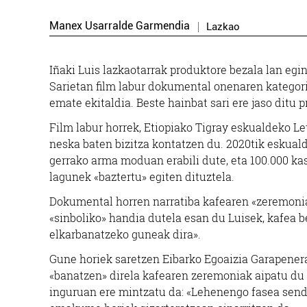
Manex Usarralde Garmendia
Lazkao
Iñaki Luis lazkaotarrak produktore bezala lan eg
Sarietan film labur dokumental onenaren kategori
emate ekitaldia. Beste hainbat sari ere jaso ditu p
Film labur horrek, Etiopiako Tigray eskualdeko Let
neska baten bizitza kontatzen du. 2020tik eskuald
gerrako arma moduan erabili dute, eta 100.000 k
lagunek «baztertu» egiten dituztela.
Dokumental horren narratiba kafearen «zeremonia
«sinboliko» handia dutela esan du Luisek, kafea
elkarbanatzeko guneak dira».
Gune horiek saretzen Eibarko Egoaizia Garapener
«banatzen» direla kafearen zeremoniak aipatu du 
inguruan ere mintzatu da: «Lehenengo fasea senda