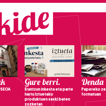
ak
Gure berri.
Denda
USEOA
Erantzun inkesta eta parte
Papereko ze
hartu Iztuetako
formatuan
produktuen saski baten
zozketan