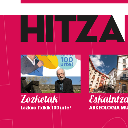
Zozketak
Eskaintz
Lazkao Txikik 100 urte!
ARKEOLOGIA M