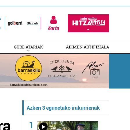
Sartu
GURE ATARIAK
ADIMEN ARTIFIZIALA
Azken 3 egunetako irakurrienak
ra
1