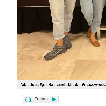
Iñaki Luis eta Egoaizia elkarteko kideak.
Luz Norte Fi