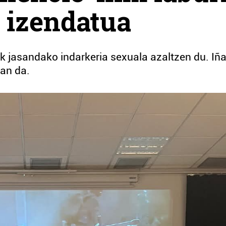
 izendatua
jasandako indarkeria sexuala azaltzen du. Iña
zan da.