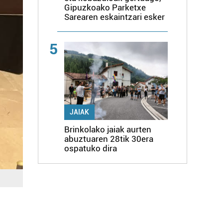
Gipuzkoako Parketxe
Sarearen eskaintzari esker
5
JAIAK
Brinkolako jaiak aurten
abuztuaren 28tik 30era
ospatuko dira