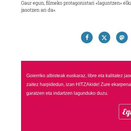
Gaur egun, filmeko protagonistari «laguntzen» elka
jasotzen ari da».
Goierriko albisteak euskaraz, libre eta kalitatez ja
zaitez harpidedun, izan HITZAkide!
Zure ekarpenar
garatzen eta indartzen lagunduko duzu.
Eg