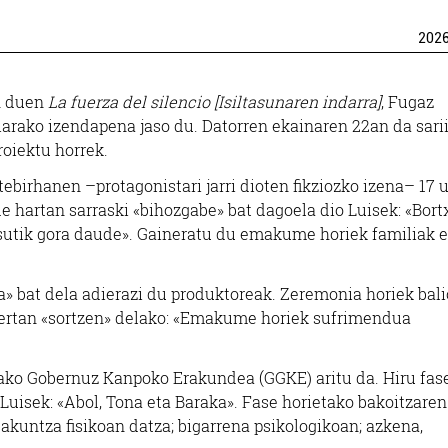
202
in duen
La fuerza del silencio [Isiltasunaren indarra]
, Fugaz
arako izendapena jaso du. Datorren ekainaren 22an da sari
roiektu horrek.
ebirhanen –protagonistari jarri dioten fikziozko izena– 17 
e hartan sarraski «bihozgabe» bat dagoela dio Luisek: «Bor
asutik gora daude». Gaineratu du emakume horiek familiak e
» bat dela adierazi du produktoreak. Zeremonia horiek bali
 bertan «sortzen» delako: «Emakume horiek sufrimendua
ako Gobernuz Kanpoko Erakundea (GGKE) aritu da. Hiru fas
Luisek: «Abol, Tona eta Baraka». Fase horietako bakoitzaren
kuntza fisikoan datza; bigarrena psikologikoan; azkena,