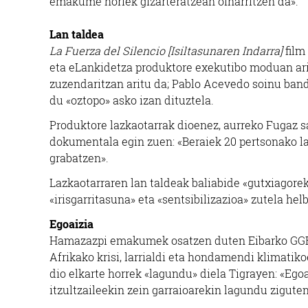
emakume horiek gizarteratzean oinarritzen da».
Lan taldea
La Fuerza del Silencio [Isiltasunaren Indarra]
film
eta eLankidetza produktore exekutibo moduan arit
zuzendaritzan aritu da; Pablo Acevedo soinu ban
du «oztopo» asko izan dituztela.
Produktore lazkaotarrak dioenez, aurreko Fugaz s
dokumentala egin zuen: «Beraiek 20 pertsonako lan
grabatzen».
Lazkaotarraren lan taldeak baliabide «gutxiagoreki
«irisgarritasuna» eta «sentsibilizazioa» zutela hel
Egoaizia
Hamazazpi emakumek osatzen duten Eibarko GGKE 
Afrikako krisi, larrialdi eta hondamendi klimatiko
dio elkarte horrek «lagundu» diela Tigrayen: «Ego
itzultzaileekin zein garraioarekin lagundu ziguten