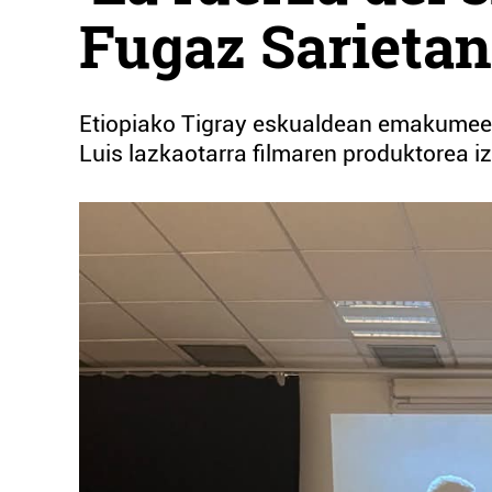
Fugaz Sarietan
Etiopiako Tigray eskualdean emakumeek 
Luis lazkaotarra filmaren produktorea i