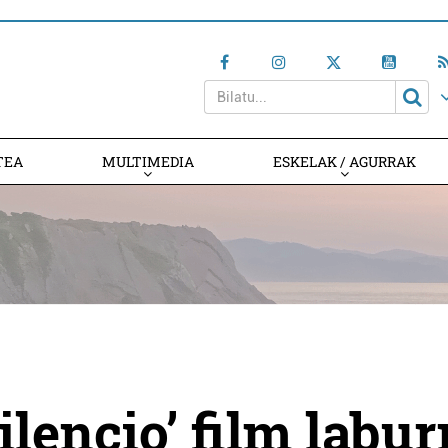
TEA
MULTIMEDIA
ESKELAK / AGURRAK
ilencio’ film labur