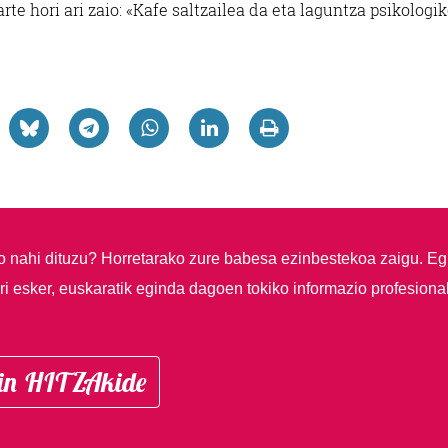
rte hori ari zaio: «Kafe saltzailea da eta laguntza psikologi
so nahi dituzu?
Horretarako zure babesa ezinbestekoa zaigu. Eg
i esker, euskaratik eginda dagoen tokiko informazio profesiona
in HITZAkide