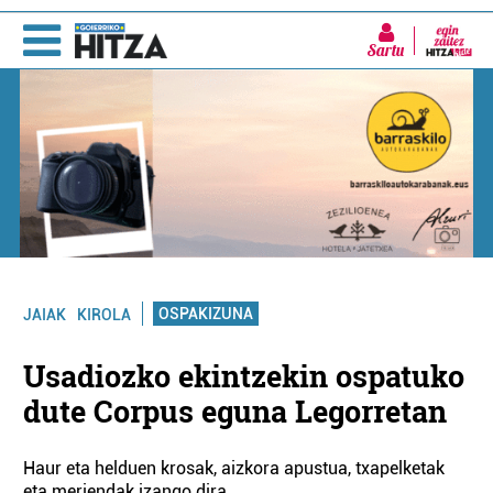
Sartu
OSPAKIZUNA
JAIAK
KIROLA
Usadiozko ekintzekin ospatuko
dute Corpus eguna Legorretan
Haur eta helduen krosak, aizkora apustua, txapelketak
eta meriendak izango dira.