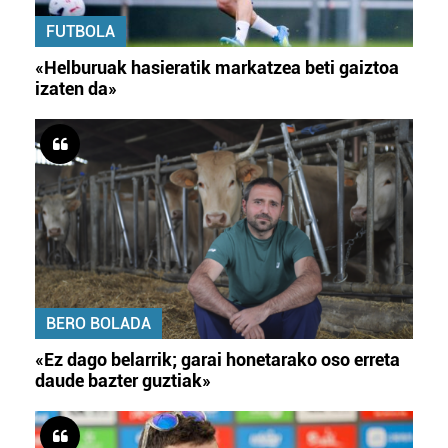
FUTBOLA
«Helburuak hasieratik markatzea beti gaiztoa
izaten da»
BERO BOLADA
«Ez dago belarrik; garai honetarako oso erreta
daude bazter guztiak»