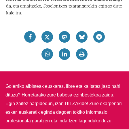
da, eta amaitzeko, Joselontxos txarangarekin egingo dute
kalejira.
Goierriko albisteak euskaraz, libre eta kalitatez jaso nahi
dituzu?
Horretarako zure babesa ezinbestekoa zaigu.
Egin zaitez harpidedun, izan HITZAkide!
Zure ekarpenari
esker, euskaratik eginda dagoen tokiko informazio
profesionala garatzen eta indartzen lagunduko duzu.