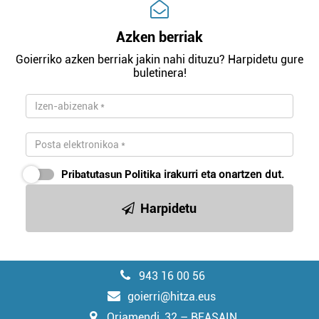
Azken berriak
Goierriko azken berriak jakin nahi dituzu? Harpidetu gure
buletinera!
Pribatutasun Politika
irakurri eta onartzen dut.
Harpidetu
943 16 00 56
goierri@hitza.eus
Oriamendi, 32 – BEASAIN