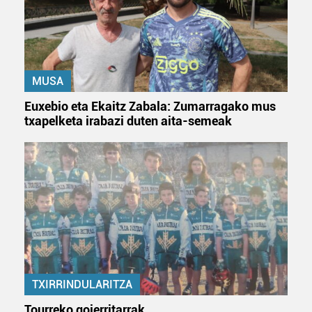
MUSA
Euxebio eta Ekaitz Zabala: Zumarragako mus
txapelketa irabazi duten aita-semeak
TXIRRINDULARITZA
Tourreko goierritarrak