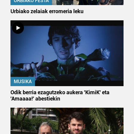
URBIAKO FESTA
Urbiako zelaiak erromeria leku
Lortu zure datu pertsonalak prozesatzeko moduari
buruzko informazio gehiago eta ezarri zure lehentasunak
datuen atalean. Edozein unetan alda edo ken dezakezu
zure baimena Cookieen adierazpenean.
Webgune honek cookie propioak eta hirugarrenen cookie-
fitxategiak erabiltzen ditu. Zure esperientzia eta
zerbitzuak hobetzeko asmoz, cookie teknologiaz
baliatzen gara. Ohar hau onartuz gero, teknologia hori
erabiltzeko baimen esplizitua ematen diguzu.
Gehiago
MUSIKA
irakurri
Odik berria ezagutzeko aukera 'KimiK' eta
'Amaaaa!' abestiekin