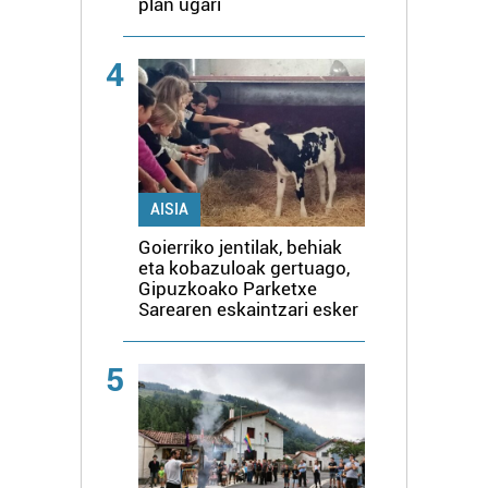
plan ugari
4
AISIA
Goierriko jentilak, behiak
eta kobazuloak gertuago,
Gipuzkoako Parketxe
Sarearen eskaintzari esker
5