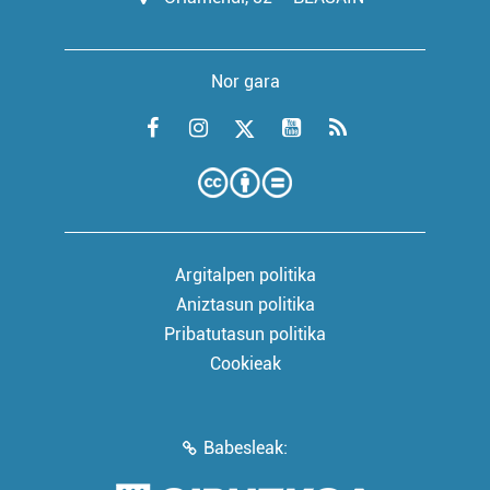
Nor gara
Argitalpen politika
Aniztasun politika
Pribatutasun politika
Cookieak
Babesleak: