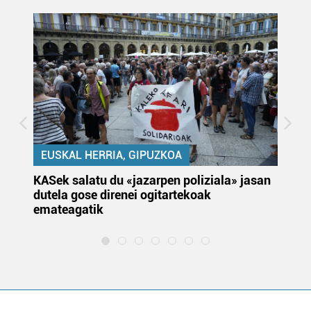
EUSKAL HERRIA, GIPUZKOA
KASek salatu du «jazarpen poliziala» jasan
Pa
dutela gose direnei ogitartekoak
da
emateagatik
«s