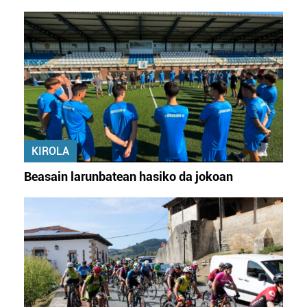
KIROLA
Beasain larunbatean hasiko da jokoan