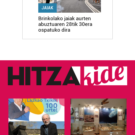
JAIAK
Brinkolako jaiak aurten
abuztuaren 28tik 30era
ospatuko dira