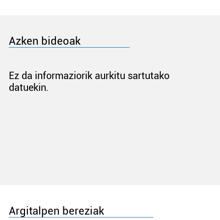
Azken bideoak
Ez da informaziorik aurkitu sartutako
datuekin.
Argitalpen bereziak