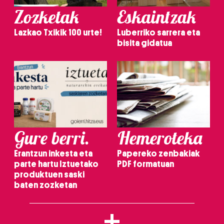
Zozketak
Eskaintzak
Lazkao Txikik 100 urte!
Luberriko sarrera eta
bisita gidatua
Gure berri.
Hemeroteka
Erantzun inkesta eta
Papereko zenbakiak
parte hartu Iztuetako
PDF formatuan
produktuen saski
baten zozketan
+