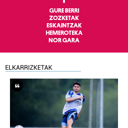
GURE BERRI
ZOZKETAK
ESKAINTZAK
HEMEROTEKA
NOR GARA
ELKARRIZKETAK