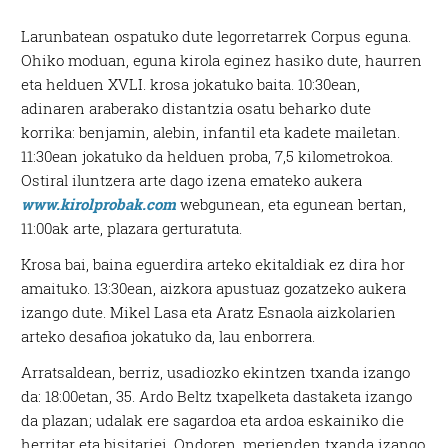
Larunbatean ospatuko dute legorretarrek Corpus eguna.
Ohiko moduan, eguna kirola eginez hasiko dute, haurren
eta helduen XVLI. krosa jokatuko baita. 10:30ean,
adinaren araberako distantzia osatu beharko dute
korrika: benjamin, alebin, infantil eta kadete mailetan.
11:30ean jokatuko da helduen proba, 7,5 kilometrokoa.
Ostiral iluntzera arte dago izena emateko aukera
www.kirolprobak.com
webgunean, eta egunean bertan,
11:00ak arte, plazara gerturatuta.
Krosa bai, baina eguerdira arteko ekitaldiak ez dira hor
amaituko. 13:30ean, aizkora apustuaz gozatzeko aukera
izango dute. Mikel Lasa eta Aratz Esnaola aizkolarien
arteko desafioa jokatuko da, lau enborrera.
Arratsaldean, berriz, usadiozko ekintzen txanda izango
da: 18:00etan, 35. Ardo Beltz txapelketa dastaketa izango
da plazan; udalak ere sagardoa eta ardoa eskainiko die
herritar eta bisitariei. Ondoren, merienden txanda izango