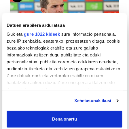
Datuen erabilera arduratsua
Guk eta
gure 1022 kideek
sure informacio pertsonala,
zure IP zenbakia, esaterako, prozesatzen ditugu, cookie
bezalako teknologiak erabiliz eta zure gailuko
TXIRRINDULARITZA
informazioak azitzen dugu publizitate eta eduki
«Entrenatzen duzun bideetan lehiatzeak
pertsonalizatua, publizitatearen eta edukiaren neurketa,
gehiago motibatzen zaitu»
audientzia-ikerketa eta zerbitzuen garapena eskaintzeko.
Zure datuak nork eta zertarako erabiltzen dituen
hautatzeko aukera duzu. Zure onespena aldatzen edo
deuseztatzen ahal duzu edozein momentutan, Cookie
deklaraziotik edo Privacy triggerean klikatuz.
Xehetasunak ikusi
If you allow, we would also like to:
Collect information about your geographical
Dena onartu
location which can be accurate to within several