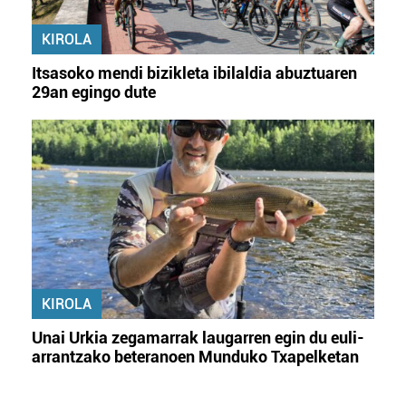
KIROLA
Itsasoko mendi bizikleta ibilaldia abuztuaren
29an egingo dute
KIROLA
Unai Urkia zegamarrak laugarren egin du euli-
arrantzako beteranoen Munduko Txapelketan