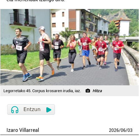
Legorretako 45. Corpus krosaren irudia, iaz.
Hitza
Izaro Villarreal
2026
/
06
/
03