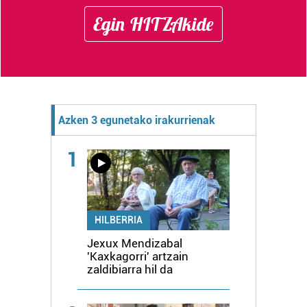
Egin HITZAkide
Azken 3 egunetako irakurrienak
1
HILBERRIA
Jexux Mendizabal
'Kaxkagorri' artzain
zaldibiarra hil da