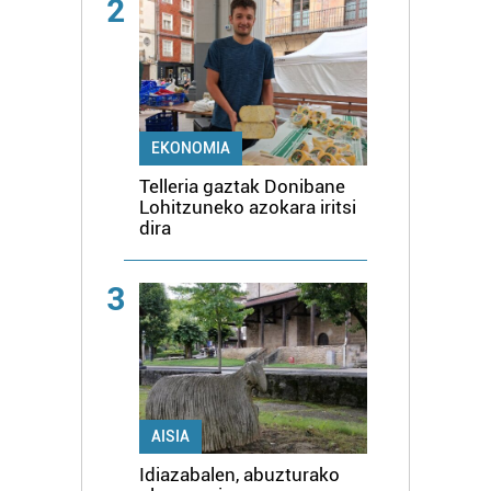
2
EKONOMIA
Telleria gaztak Donibane
Lohitzuneko azokara iritsi
dira
3
AISIA
Idiazabalen, abuzturako