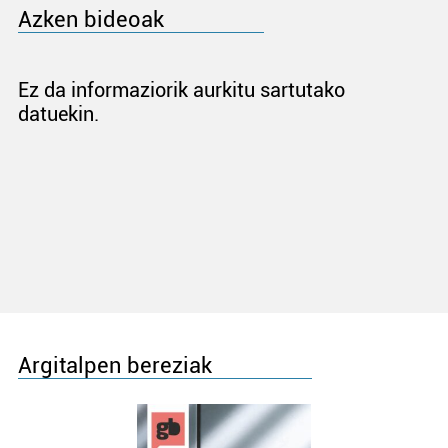
Azken bideoak
Ez da informaziorik aurkitu sartutako
datuekin.
Argitalpen bereziak