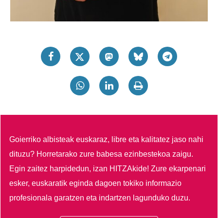
Goierriko albisteak euskaraz, libre eta kalitatez jaso nahi
dituzu?
Horretarako zure babesa ezinbestekoa zaigu.
Egin zaitez harpidedun, izan HITZAkide!
Zure ekarpenari
esker, euskaratik eginda dagoen tokiko informazio
profesionala garatzen eta indartzen lagunduko duzu.