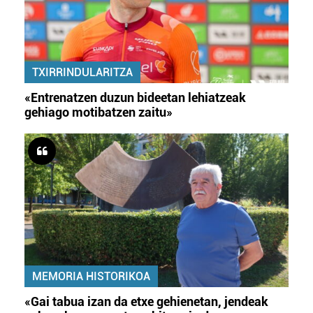
erabiltzeko baimen esplizitua ematen diguzu.
Gehiago
irakurri
TXIRRINDULARITZA
«Entrenatzen duzun bideetan lehiatzeak
gehiago motibatzen zaitu»
MEMORIA HISTORIKOA
«Gai tabua izan da etxe gehienetan, jendeak