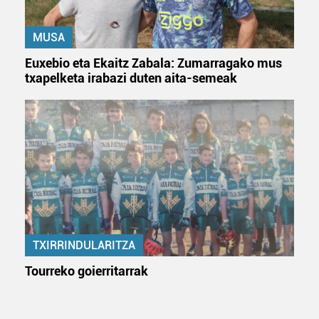
MUSA
Euxebio eta Ekaitz Zabala: Zumarragako mus
txapelketa irabazi duten aita-semeak
TXIRRINDULARITZA
Tourreko goierritarrak