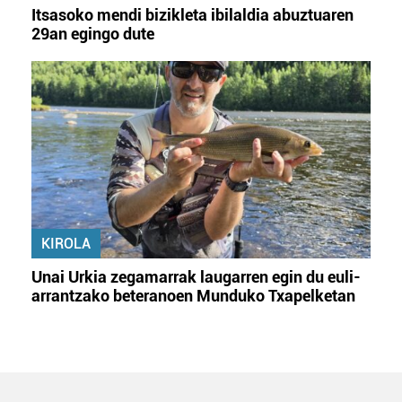
Itsasoko mendi bizikleta ibilaldia abuztuaren
29an egingo dute
KIROLA
Unai Urkia zegamarrak laugarren egin du euli-
arrantzako beteranoen Munduko Txapelketan