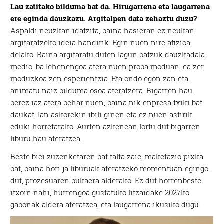
Lau zatitako bilduma bat da. Hirugarrena eta laugarrena
ere eginda dauzkazu. Argitalpen data zehaztu duzu?
Aspaldi neuzkan idatzita, baina hasieran ez neukan
argitaratzeko ideia handirik. Egin nuen nire afizioa
delako. Baina argitaratu duten lagun batzuk dauzkadala
medio, ba lehenengoa atera nuen proba moduan, ea zer
moduzkoa zen esperientzia. Eta ondo egon zan eta
animatu naiz bilduma osoa ateratzera.
Bigarren hau
berez iaz atera behar nuen, baina nik enpresa txiki bat
daukat, lan askorekin ibili ginen eta ez nuen astirik
eduki horretarako. Aurten azkenean lortu dut bigarren
liburu hau ateratzea.
Beste biei zuzenketaren bat falta zaie, maketazio pixka
bat, baina hori ja liburuak ateratzeko momentuan egingo
dut, prozesuaren bukaera alderako. Ez dut horrenbeste
itxoin nahi, hurrengoa gustatuko litzaidake 2027ko
gabonak aldera ateratzea, eta laugarrena ikusiko dugu.