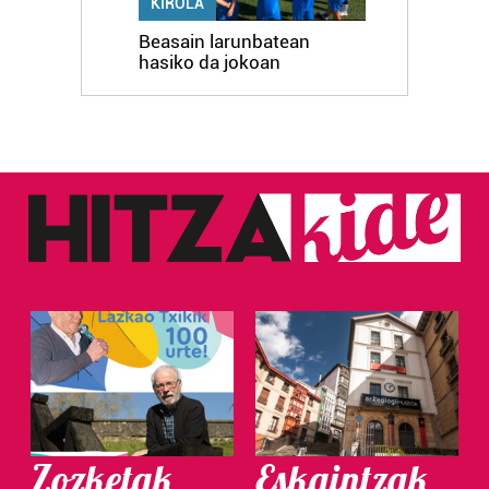
KIROLA
Beasain larunbatean
hasiko da jokoan
Zozketak
Eskaintzak