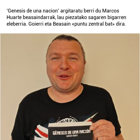
‘Genesis de una nacion’ argitaratu berri du Marcos
Huarte beasaindarrak, lau piezatako sagaren bigarren
eleberria. Goierri eta Beasain «puntu zentral bat» dira.