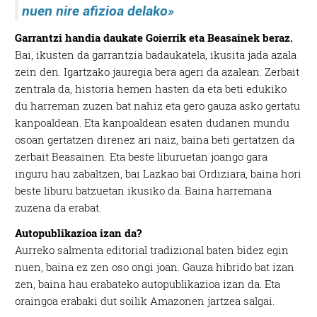
nuen nire afizioa delako»
Garrantzi handia daukate Goierrik eta Beasainek beraz.
Bai, ikusten da garrantzia badaukatela, ikusita jada azala
zein den. Igartzako jauregia bera ageri da azalean. Zerbait
zentrala da, historia hemen hasten da eta beti edukiko
du harreman zuzen bat nahiz eta gero gauza asko gertatu
kanpoaldean. Eta kanpoaldean esaten dudanen mundu
osoan gertatzen direnez ari naiz, baina beti gertatzen da
zerbait Beasainen. Eta beste liburuetan joango gara
inguru hau zabaltzen, bai Lazkao bai Ordiziara, baina hori
beste liburu batzuetan ikusiko da. Baina harremana
zuzena da erabat.
Autopublikazioa izan da?
Aurreko salmenta editorial tradizional baten bidez egin
nuen, baina ez zen oso ongi joan. Gauza hibrido bat izan
zen, baina hau erabateko autopublikazioa izan da. Eta
oraingoa erabaki dut soilik Amazonen jartzea salgai.