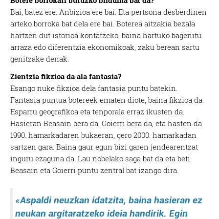
Botere borrokari buruzko bilduma bat da?
Bai, batez ere. Anbizioa ere bai. Eta pertsona desberdinen
arteko borroka bat dela ere bai. Boterea aitzakia bezala
hartzen dut istorioa kontatzeko, baina hartuko bagenitu
arraza edo diferentzia ekonomikoak, zaku berean sartu
genitzake denak.
Zientzia fikzioa da ala fantasia?
Esango nuke fikzioa dela fantasia puntu batekin.
Fantasia puntua botereek ematen diote, baina fikzioa da.
Esparru geografikoa eta tenporala erraz ikusten da.
Hasieran Beasain bera da, Goierri bera da, eta hasten da
1990. hamarkadaren bukaeran, gero 2000. hamarkadan
sartzen gara. Baina gaur egun bizi garen jendearentzat
inguru ezaguna da. Lau nobelako saga bat da eta beti
Beasain eta Goierri puntu zentral bat izango dira.
«Aspaldi neuzkan idatzita, baina hasieran ez
neukan argitaratzeko ideia handirik. Egin