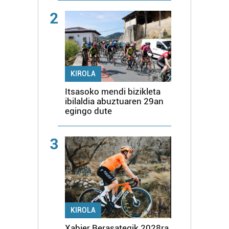
2
KIROLA
Itsasoko mendi bizikleta
ibilaldia abuztuaren 29an
egingo dute
3
KIROLA
Xabier Berasategik 2028ra