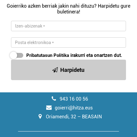
Goierriko azken berriak jakin nahi dituzu? Harpidetu gure
buletinera!
Pribatutasun Politika
irakurri eta onartzen dut.
Harpidetu
943 16 00 56
goierri@hitza.eus
Oriamendi, 32 – BEASAIN