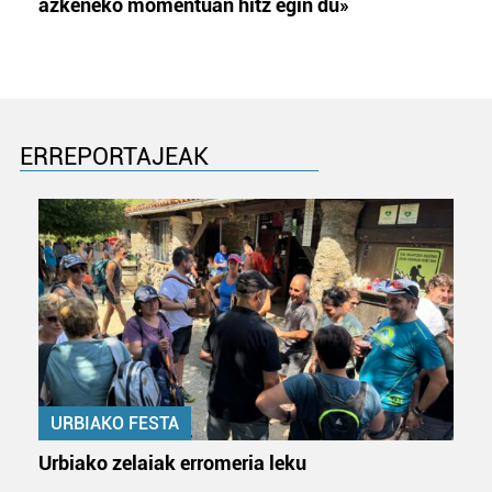
azkeneko momentuan hitz egin du»
ERREPORTAJEAK
URBIAKO FESTA
Urbiako zelaiak erromeria leku