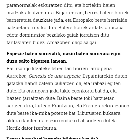
paranormalak eskuratzen ditu, eta horiekin haien
bizitzak aldatzen dira. Bigarrenean, berriz, botere horiek
barneratuta dauzkate jada, eta Europako beste herrialde
batzuetara iritsiko dira. Botere horiek ardatz, anbizioa
edota dominazioa bezalako gaiak jorratzen ditu
fantasiaren bidez. Amazonen dago salgai.
Espezie baten sorreratik, nazio baten sorrerara egin
duzu salto bigarren lanean.
Bai, izango litzateke lehen lan horren jarraipena.
Aurrekoa,
Genesis de una especie
, Espainiarekin duten
gatazka handi batean bukatzen da, eta irabazi egiten
dute. Eta oraingoan jada talde egonkortu bat da, eta
hazten jarraitzen dute. Baina beste toki batzuetan
sartzen dira, tartean Frantzian, eta Frantziarekin izango
dute beste ika-mika potente bat. Liburuaren bukaera
aldera ikusten da nazio moduko bat sortzen dutela.
Hortik dator izenburua.