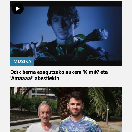
MUSIKA
Odik berria ezagutzeko aukera 'KimiK' eta
'Amaaaa!' abestiekin