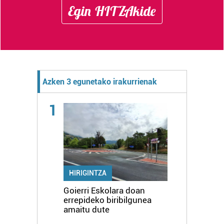
Egin HITZAkide
Azken 3 egunetako irakurrienak
1
HIRIGINTZA
Goierri Eskolara doan
errepideko biribilgunea
amaitu dute