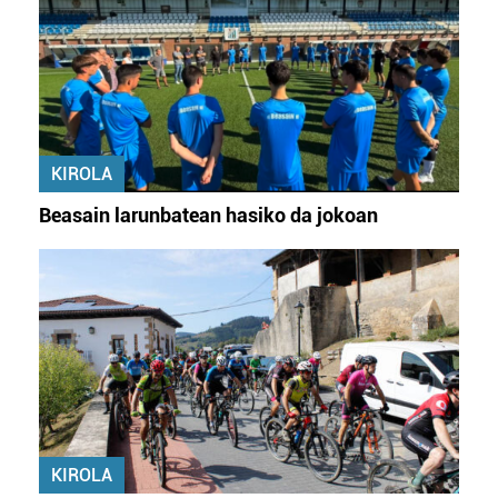
KIROLA
Beasain larunbatean hasiko da jokoan
KIROLA