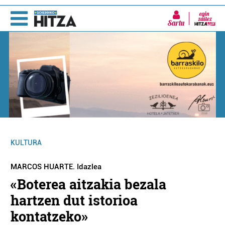
Sartu
KULTURA
MARCOS HUARTE. Idazlea
«Boterea aitzakia bezala
hartzen dut istorioa
kontatzeko»