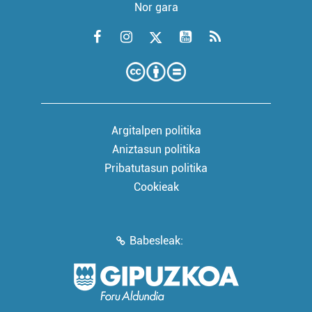
Nor gara
Argitalpen politika
Aniztasun politika
Pribatutasun politika
Cookieak
Babesleak: