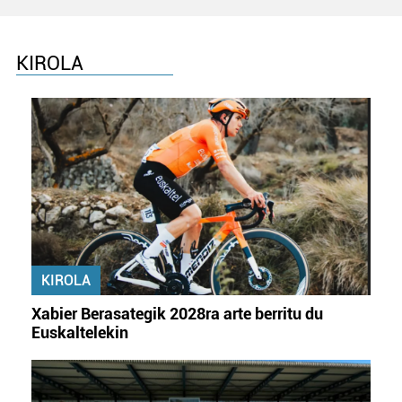
KIROLA
KIROLA
Xabier Berasategik 2028ra arte berritu du
Euskaltelekin