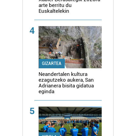
arte berritu du
Euskaltelekin
4
GIZARTEA
Neandertalen kultura
ezagutzeko aukera, San
Adrianera bisita gidatua
eginda
5