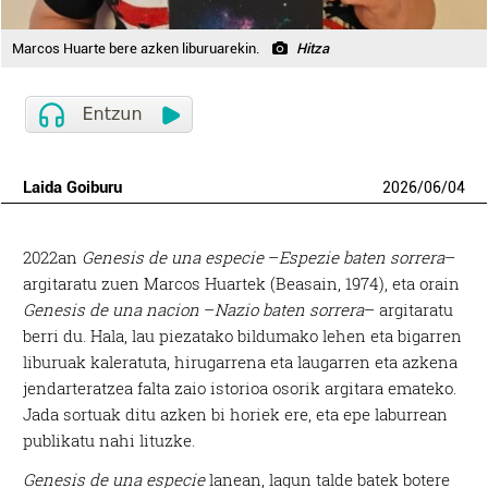
Marcos Huarte bere azken liburuarekin.
Hitza
Laida Goiburu
2026
/
06
/
04
2022an
Genesis de una especie
–
Espezie baten sorrera
–
argitaratu zuen Marcos Huartek (Beasain, 1974), eta orain
Genesis de una nacion
–
Nazio baten sorrera
– argitaratu
berri du. Hala, lau piezatako bildumako lehen eta bigarren
liburuak kaleratuta, hirugarrena eta laugarren eta azkena
jendarteratzea falta zaio istorioa osorik argitara emateko.
Jada sortuak ditu azken bi horiek ere, eta epe laburrean
publikatu nahi lituzke.
Genesis de una especie
lanean, lagun talde batek botere