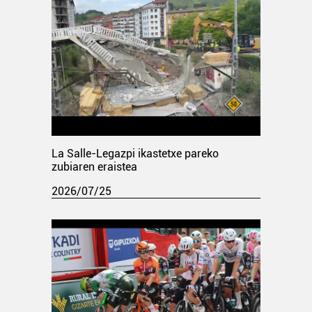
La Salle-Legazpi ikastetxe pareko
zubiaren eraistea
2026/07/25