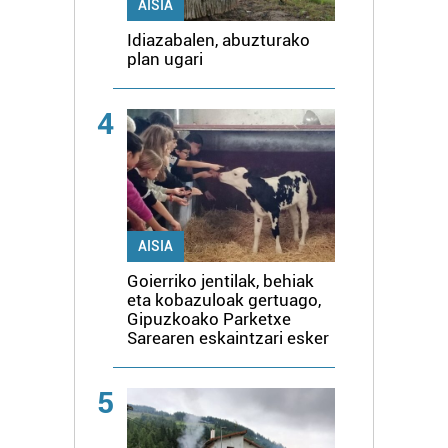
AISIA
Idiazabalen, abuzturako
plan ugari
4
AISIA
Goierriko jentilak, behiak
eta kobazuloak gertuago,
Gipuzkoako Parketxe
Sarearen eskaintzari esker
5