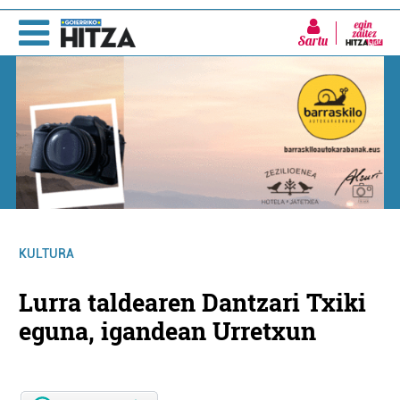
Sartu
KULTURA
Lurra taldearen Dantzari Txiki
eguna, igandean Urretxun