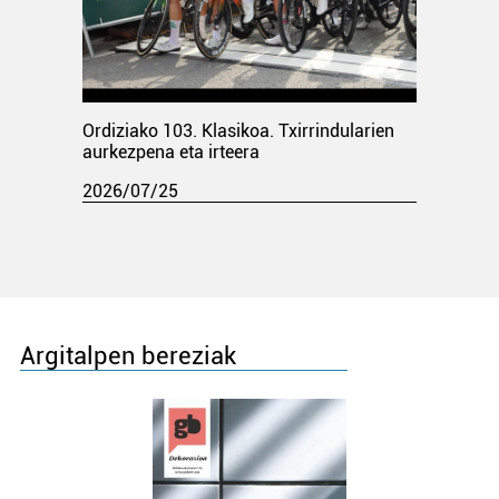
Ordiziako 103. Klasikoa. Txirrindularien
aurkezpena eta irteera
2026/07/25
Argitalpen bereziak