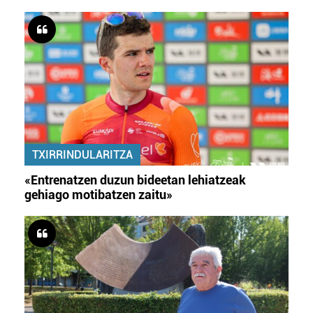
TXIRRINDULARITZA
«Entrenatzen duzun bideetan lehiatzeak
gehiago motibatzen zaitu»