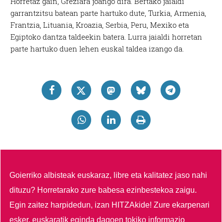
Horretaz gain, Greziara joango dira. Bertako jaialdi
garrantzitsu batean parte hartuko dute, Turkia, Armenia,
Frantzia, Lituania, Kroazia, Serbia, Peru, Mexiko eta
Egiptoko dantza taldeekin batera. Lurra jaialdi horretan
parte hartuko duen lehen euskal taldea izango da.
Goierriko albisteak euskaraz, libre eta kalitatez jaso nahi
dituzu?
Horretarako zure babesa ezinbestekoa zaigu.
Egin zaitez harpidedun, izan HITZAkide!
Zure ekarpenari
esker, euskaratik eginda dagoen tokiko informazio