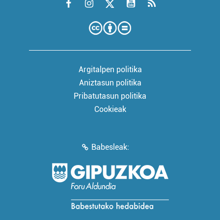
Argitalpen politika
Aniztasun politika
Pribatutasun politika
Cookieak
Babesleak: