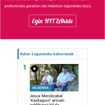
profesionala garatzen eta indartzen lagunduko duzu.
Egin HITZAkide
Azken 3 egunetako irakurrienak
1
HILBERRIA
Jexux Mendizabal
'Kaxkagorri' artzain
zaldibiarra hil da