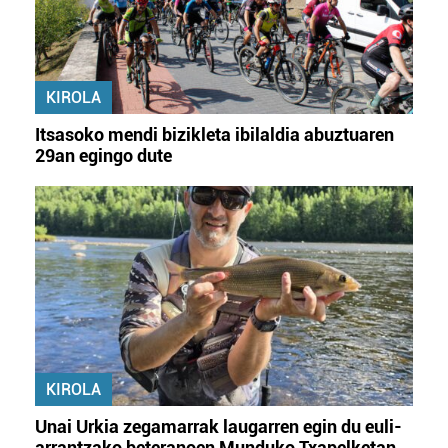
KIROLA
Itsasoko mendi bizikleta ibilaldia abuztuaren
29an egingo dute
KIROLA
Unai Urkia zegamarrak laugarren egin du euli-
arrantzako beteranoen Munduko Txapelketan