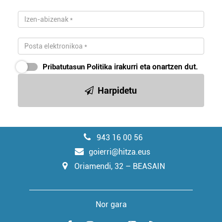
Pribatutasun Politika
irakurri eta onartzen dut.
Harpidetu
943 16 00 56
goierri@hitza.eus
Oriamendi, 32 – BEASAIN
Nor gara