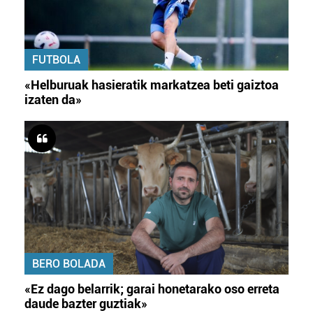
FUTBOLA
«Helburuak hasieratik markatzea beti gaiztoa
izaten da»
BERO BOLADA
«Ez dago belarrik; garai honetarako oso erreta
daude bazter guztiak»