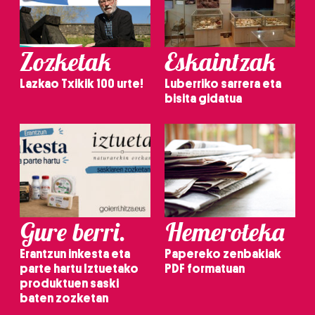
Zozketak
Eskaintzak
Lazkao Txikik 100 urte!
Luberriko sarrera eta
bisita gidatua
Gure berri.
Hemeroteka
Erantzun inkesta eta
Papereko zenbakiak
parte hartu Iztuetako
PDF formatuan
produktuen saski
baten zozketan