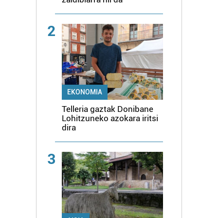
2
EKONOMIA
Telleria gaztak Donibane
Lohitzuneko azokara iritsi
dira
3