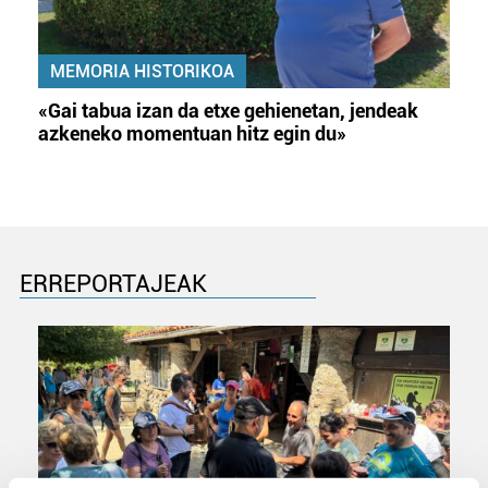
MEMORIA HISTORIKOA
«Gai tabua izan da etxe gehienetan, jendeak
azkeneko momentuan hitz egin du»
ERREPORTAJEAK