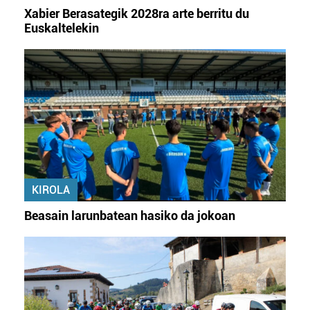
Xabier Berasategik 2028ra arte berritu du
Euskaltelekin
KIROLA
Beasain larunbatean hasiko da jokoan