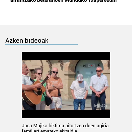
Azken bideoak
Josu Mujika biktima aitortzen duen agiria
familiari emateko ekitaldia