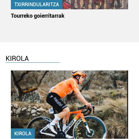
TXIRRINDULARITZA
buruzko informazio gehiago eta ezarri zure lehentasunak
datuen atalean. Edozein unetan alda edo ken dezakezu
Tourreko goierritarrak
zure baimena Cookieen adierazpenean.
Webgune honek cookie propioak eta hirugarrenen cookie-
fitxategiak erabiltzen ditu. Zure esperientzia eta
zerbitzuak hobetzeko asmoz, cookie teknologiaz
baliatzen gara. Ohar hau onartuz gero, teknologia hori
KIROLA
erabiltzeko baimen esplizitua ematen diguzu.
Gehiago
irakurri
KIROLA