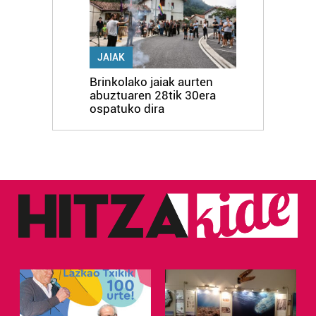
JAIAK
Brinkolako jaiak aurten
abuztuaren 28tik 30era
ospatuko dira