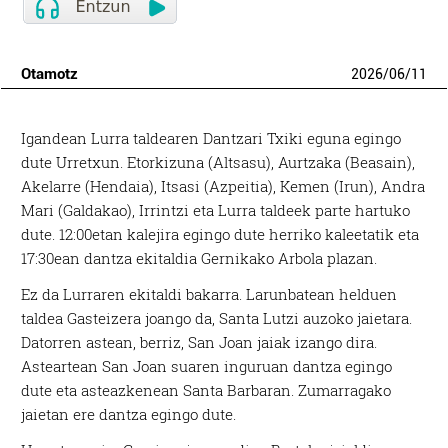
Otamotz
2026
/
06
/
11
Igandean Lurra taldearen Dantzari Txiki eguna egingo
dute Urretxun. Etorkizuna (Altsasu), Aurtzaka (Beasain),
Akelarre (Hendaia), Itsasi (Azpeitia), Kemen (Irun), Andra
Mari (Galdakao), Irrintzi eta Lurra taldeek parte hartuko
dute. 12:00etan kalejira egingo dute herriko kaleetatik eta
17:30ean dantza ekitaldia Gernikako Arbola plazan.
Ez da Lurraren ekitaldi bakarra. Larunbatean helduen
taldea Gasteizera joango da, Santa Lutzi auzoko jaietara.
Datorren astean, berriz, San Joan jaiak izango dira.
Asteartean San Joan suaren inguruan dantza egingo
dute eta asteazkenean Santa Barbaran. Zumarragako
jaietan ere dantza egingo dute.