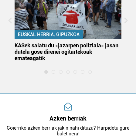
EUSKAL HERRIA, GIPUZKOA
KASek salatu du «jazarpen poliziala» jasan
Pa
dutela gose direnei ogitartekoak
da
emateagatik
«s
Azken berriak
Goierriko azken berriak jakin nahi dituzu? Harpidetu gure
buletinera!