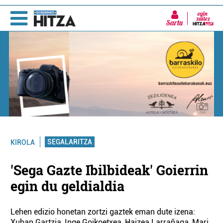
Sartu
SEGALARITZA
KIROLA
'Sega Gazte Ibilbideak' Goierrin
egin du geldialdia
Lehen edizio honetan zortzi gaztek eman dute izena:
Xuban Gartzia, Inge Goikoetxea, Haizea Larrañaga, Mari