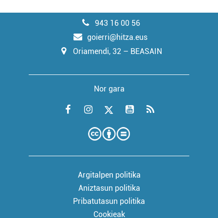
943 16 00 56
goierri@hitza.eus
Oriamendi, 32 – BEASAIN
Nor gara
Argitalpen politika
Aniztasun politika
Pribatutasun politika
Cookieak