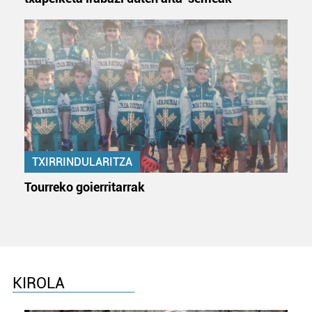
TXIRRINDULARITZA
Tourreko goierritarrak
KIROLA