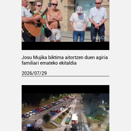
Josu Mujika biktima aitortzen duen agiria
familiari emateko ekitaldia
2026/07/29