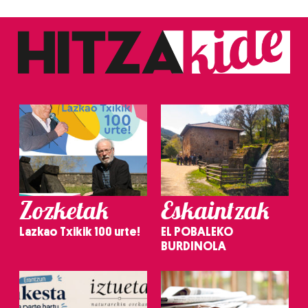
Zozketak
Eskaintzak
Lazkao Txikik 100 urte!
EL POBALEKO
BURDINOLA