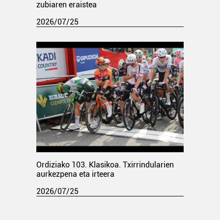
zubiaren eraistea
2026/07/25
Ordiziako 103. Klasikoa. Txirrindularien
aurkezpena eta irteera
2026/07/25