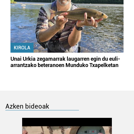
KIROLA
Unai Urkia zegamarrak laugarren egin du euli-
arrantzako beteranoen Munduko Txapelketan
Azken bideoak