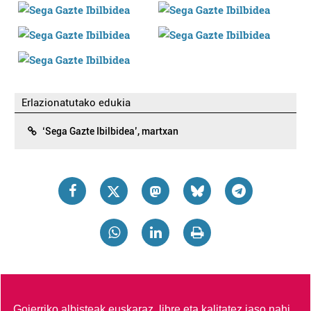
Erlazionatutako edukia
‘Sega Gazte Ibilbidea’, martxan
Goierriko albisteak euskaraz, libre eta kalitatez jaso nahi