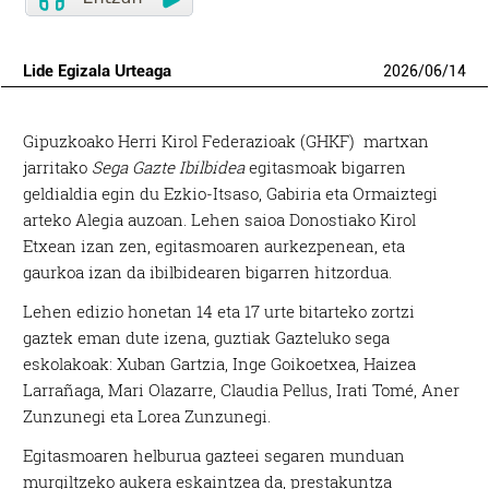
Lide Egizala Urteaga
2026
/
06
/
14
Gipuzkoako Herri Kirol Federazioak (GHKF) martxan
jarritako
Sega Gazte Ibilbidea
egitasmoak bigarren
geldialdia egin du Ezkio-Itsaso, Gabiria eta Orma
iztegi
arteko Alegia auzoan.
Lehen saioa Donostiako Kirol
Etxean izan zen, egitasmoaren aurkezpenean, eta
gaurkoa izan da ibilbidearen bigarren hitzordua.
Lehen e
dizio honetan 14 eta 17 urte bitarteko zortzi
gaztek eman dute izena, guztiak Gazteluko sega
eskolakoak: Xuban Gartzia, Inge Goikoetxea, Haizea
Larrañaga, Mari Olazarre, Claudia Pellus, Irati Tomé, Aner
Zunzunegi eta Lorea Zunzunegi.
Egitasmoaren helburua gazteei segaren munduan
murgiltzeko aukera eskaintzea da, prestakuntza