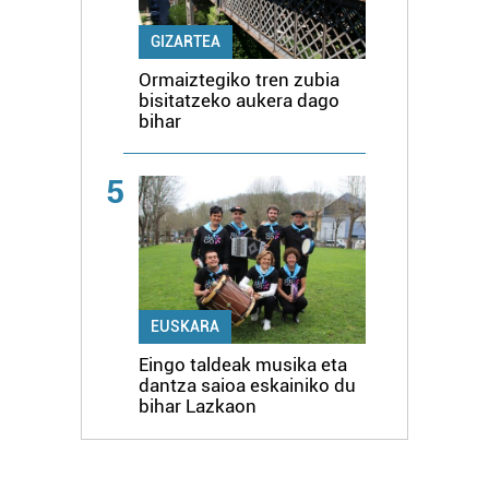
GIZARTEA
Ormaiztegiko tren zubia
bisitatzeko aukera dago
bihar
5
EUSKARA
Eingo taldeak musika eta
dantza saioa eskainiko du
bihar Lazkaon