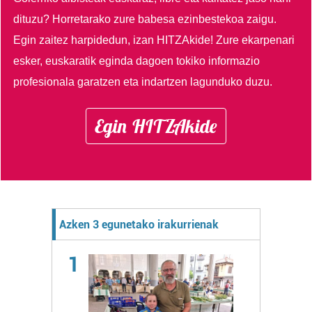
dituzu?
Horretarako zure babesa ezinbestekoa zaigu.
Egin zaitez harpidedun, izan HITZAkide!
Zure ekarpenari
esker, euskaratik eginda dagoen tokiko informazio
profesionala garatzen eta indartzen lagunduko duzu.
Egin HITZAkide
Azken 3 egunetako irakurrienak
1