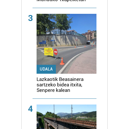
3
UDALA
Lazkaotik Beasainera
sartzeko bidea itxita,
Senpere kalean
4