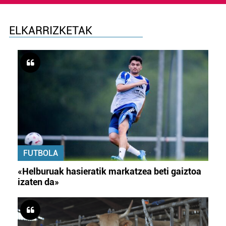
ELKARRIZKETAK
FUTBOLA
«Helburuak hasieratik markatzea beti gaiztoa
izaten da»