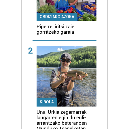
ORDIZIAKO AZOKA
Piperrei iritsi zaie
gorritzeko garaia
2
KIROLA
Unai Urkia zegamarrak
laugarren egin du euli-
arrantzako beteranoen
Munduko Txapelketan