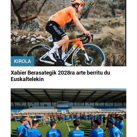
KIROLA
Xabier Berasategik 2028ra arte berritu du
Euskaltelekin