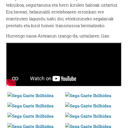
teknikoa, segurtasuna eta herri kirolen balioak uztartuz.
Era berean, belaunaldi erreleboaren erronkari ere
erantzuten lagundu nahi dio, etorkizuneko segalariak
prestatu eta kirol honen transmisioa bermatzeko.
Hurrengo saioa Asteasun izango da, uztailaren 11an.