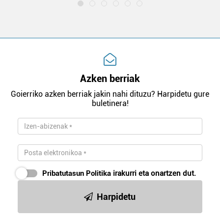
Azken berriak
Goierriko azken berriak jakin nahi dituzu? Harpidetu gure
buletinera!
Pribatutasun Politika
irakurri eta onartzen dut.
Harpidetu