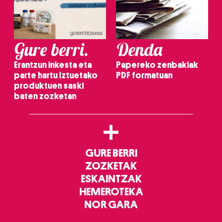
Gure berri.
Denda
Erantzun inkesta eta
Papereko zenbakiak
parte hartu Iztuetako
PDF formatuan
produktuen saski
baten zozketan
+
GURE BERRI
ZOZKETAK
ESKAINTZAK
HEMEROTEKA
NOR GARA