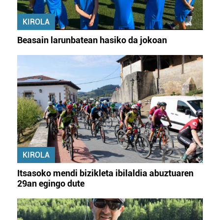
KIROLA
Beasain larunbatean hasiko da jokoan
KIROLA
Itsasoko mendi bizikleta ibilaldia abuztuaren
29an egingo dute