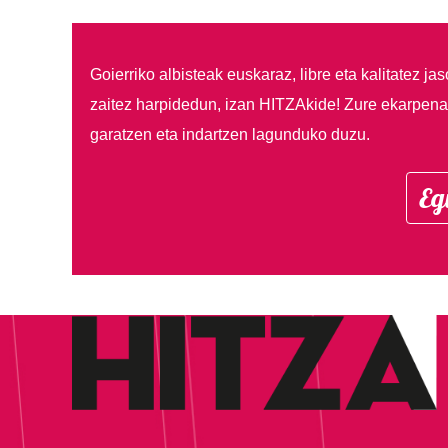
Goierriko albisteak euskaraz, libre eta kalitatez ja
zaitez harpidedun, izan HITZAkide!
Zure ekarpenar
garatzen eta indartzen lagunduko duzu.
Eg