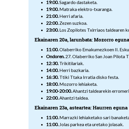
19:00.
Sagardo dastaketa.
19:00.
Matraka elektro-txaranga.
21:00.
Herri afaria.
22:00.
Zezen suzkoa.
23:00.
Los Zopilotes Txirriaos taldearen 
Ekainaren 20a, larunbata: Mozorro egun
11:00.
Olaberriko Emakumezkoen II. Esku Pi
Ondoren.
27. Olaberriko San Joan Pilota 
12:30.
Trikitilariak.
14:00.
Herri bazkaria.
16:30.
Ttiki Ttaka Irratia disko festa.
18:00.
Mozorro lehiaketa.
19:00-20:00.
Ahantzi taldearekin erromer
22:00.
Ahantzi taldea.
Ekainaren 23a, asteartea: Haurren eguna
11:00.
Marrazki lehiaketako sari banaketa,
11:00.
Jolas parkea eta uretako jolasak.