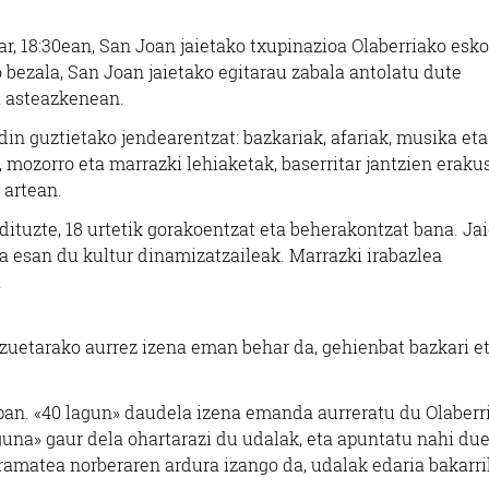
ar, 18:30ean, San Joan jaietako txupinazioa Olaberriako esk
 bezala, San Joan jaietako egitarau zabala antolatu dute
ta asteazkenean.
in guztietako jendearentzat: bazkariak, afariak, musika eta
a, mozorro eta marrazki lehiaketak, baserritar jantzien eraku
 artean.
ituzte, 18 urtetik gorakoentzat eta beherakontzat bana. Ja
la esan du kultur dinamizatzaileak. Marrazki irabazlea
.
tzuetarako aurrez izena eman behar da, gehienbat bazkari e
arpan. «40 lagun» daudela izena emanda aurreratu du Olaberr
una» gaur dela ohartarazi du udalak, eta apuntatu nahi du
 eramatea norberaren ardura izango da, udalak edaria bakarri