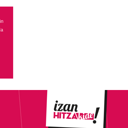
in
la