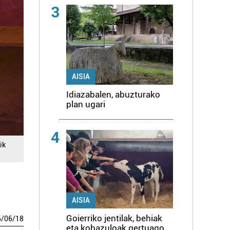
3
AISIA
Idiazabalen, abuzturako
plan ugari
4
ik
AISIA
Goierriko jentilak, behiak
6
/
06
/
18
eta kobazuloak gertuago,