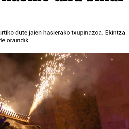
rtiko dute jaien hasierako txupinazoa. Ekintza
e oraindik.