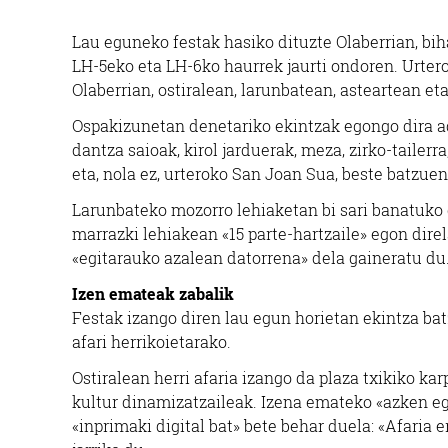
Lau eguneko festak hasiko dituzte Olaberrian, bih
LH-5eko eta LH-6ko haurrek jaurti ondoren. Urtero
Olaberrian, ostiralean, larunbatean, asteartean e
Ospakizunetan denetariko ekintzak egongo dira ad
dantza saioak, kirol jarduerak, meza, zirko-tailerr
eta, nola ez, urteroko San Joan Sua, beste batzuen
Larunbateko mozorro lehiaketan bi sari banatuko d
marrazki lehiakean «15 parte-hartzaile» egon dire
«egitarauko azalean datorrena» dela gaineratu du
Izen emateak zabalik
Festak izango diren lau egun horietan ekintza ba
afari herrikoietarako.
Ostiralean herri afaria izango da plaza txikiko k
kultur dinamizatzaileak. Izena emateko «azken eg
«inprimaki digital bat» bete behar duela: «Afaria