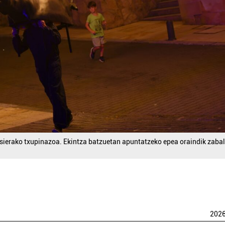
asierako txupinazoa. Ekintza batzuetan apuntatzeko epea oraindik zabal
202