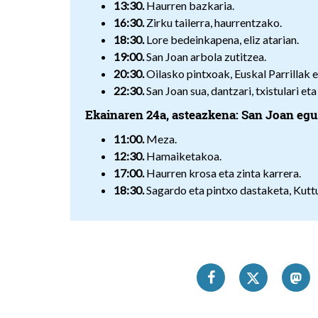
13:30.
Haurren bazkaria.
16:30.
Zirku tailerra, haurrentzako.
18:30.
Lore bedeinkapena, eliz atarian.
19:00.
San Joan arbola zutitzea.
20:30.
Oilasko pintxoak, Euskal Parrillak e
22:30.
San Joan sua, dantzari, txistulari eta
Ekainaren 24a, asteazkena: San Joan eg
11:00.
Meza.
12:30.
Hamaiketakoa.
17:00.
Haurren krosa eta zinta karrera.
18:30.
Sagardo eta pintxo dastaketa, Kutt