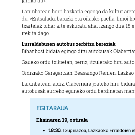
jarriko du».
Larunbatean herri bazkaria egongo da kultur areto
du: «Entsalada, barazki eta oilasko paella, limoi k
txartelak bihar arte eskuratu ahal izango dira 18
irekita dago.
Lurraldebusen autobus zerbitzu bereziak
Bihar bost bidaia egingo ditu autobusak Olaberriar
Gaueko ordu txikietan, berriz, itzulerako hiru aut
Ordiziako Garagartzan, Beasaingo Renfen, Lazkao e
Larunbatean, aldiz, Olaberriara joateko hiru bidaia
autobusak aurreko eguneko ordu berdinetan man
EGITARAUA
Ekainaren 19, ostirala
18:30.
Txupinazoa, Lazkaoko Erraldoien e