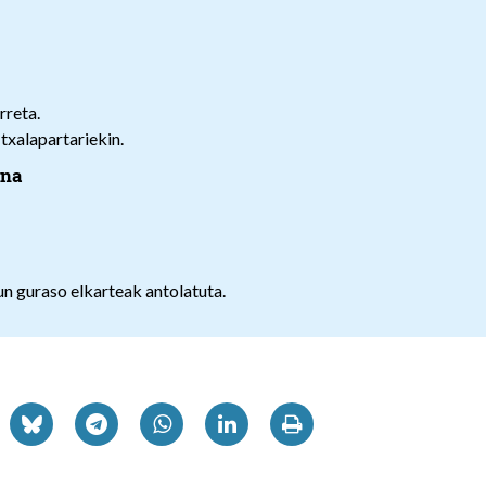
rreta.
 txalapartariekin.
una
un guraso elkarteak antolatuta.