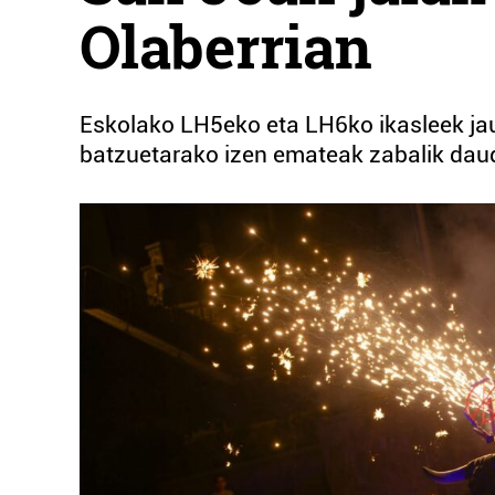
Olaberrian
Eskolako LH5eko eta LH6ko ikasleek jau
batzuetarako izen emateak zabalik daud