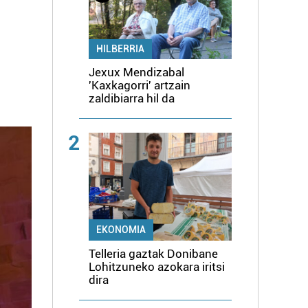
HILBERRIA
Jexux Mendizabal
'Kaxkagorri' artzain
zaldibiarra hil da
2
EKONOMIA
Telleria gaztak Donibane
Lohitzuneko azokara iritsi
dira