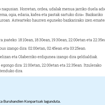
 nagusian. Horretan, ordea, udalak menua jarriko duela adi
rema, ogia, edaria, kafea eta pastak sartuko dira». Bazkariko
 euroan. Astearteko haurren eguneko bazkarirako izen emate
a joateko: 18:10ean, 18:30ean, 19:30ean, 22:00etan eta 22:35
obus izango dira: 02:00etan, 02:45ean eta 03:25ean.
lizan eta Olaberriko erdigunea izango dira geldialdiak.
 egongo dira: 21:00etan, 22:00etan eta 22:35ean. Itzulerako
tenduko dira.
ta Buruhandien Konpartsak lagunduta.