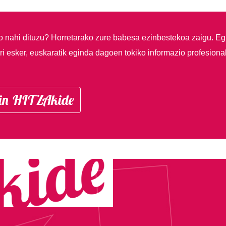
so nahi dituzu?
Horretarako zure babesa ezinbestekoa zaigu. Eg
i esker, euskaratik eginda dagoen tokiko informazio profesiona
in HITZAkide