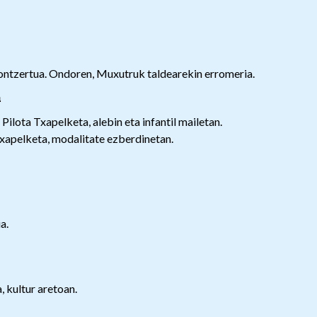
kontzertua. Ondoren, Muxutruk taldearekin erromeria.
a
lota Txapelketa, alebin eta infantil mailetan.
Txapelketa, modalitate ezberdinetan.
ia.
 kultur aretoan.