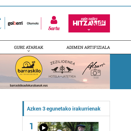
Sartu
GURE ATARIAK
ADIMEN ARTIFIZIALA
Azken 3 egunetako irakurrienak
1