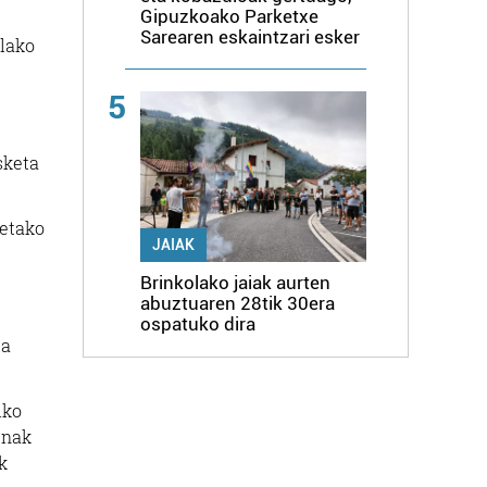
Gipuzkoako Parketxe
Sarearen eskaintzari esker
olako
5
sketa
ietako
JAIAK
Brinkolako jaiak aurten
abuztuaren 28tik 30era
ospatuko dira
ta
iko
enak
k