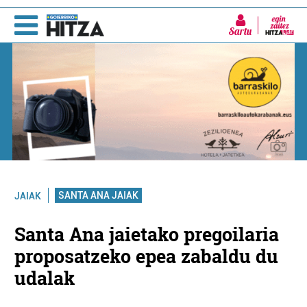
Sartu
SANTA ANA JAIAK
JAIAK
Santa Ana jaietako pregoilaria
proposatzeko epea zabaldu du
udalak