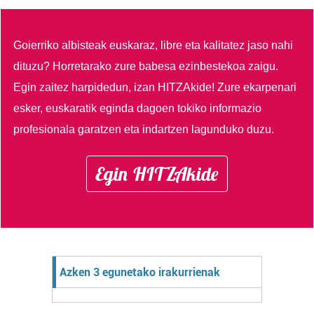
Goierriko albisteak euskaraz, libre eta kalitatez jaso nahi
dituzu?
Horretarako zure babesa ezinbestekoa zaigu.
Egin zaitez harpidedun, izan HITZAkide!
Zure ekarpenari
esker, euskaratik eginda dagoen tokiko informazio
profesionala garatzen eta indartzen lagunduko duzu.
Egin HITZAkide
Azken 3 egunetako irakurrienak