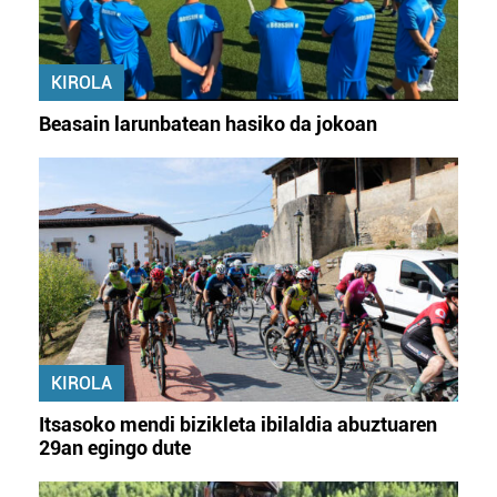
KIROLA
Beasain larunbatean hasiko da jokoan
KIROLA
Itsasoko mendi bizikleta ibilaldia abuztuaren
29an egingo dute