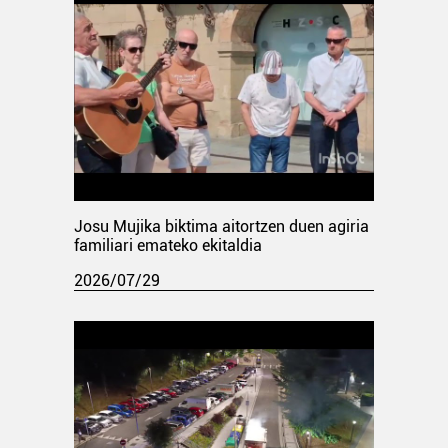
Josu Mujika biktima aitortzen duen agiria
familiari emateko ekitaldia
2026/07/29