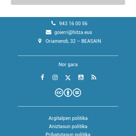
943 16 00 56
goierri@hitza.eus
Oriamendi, 32 – BEASAIN
Nor gara
Argitalpen politika
Aniztasun politika
Pribatutasun politika