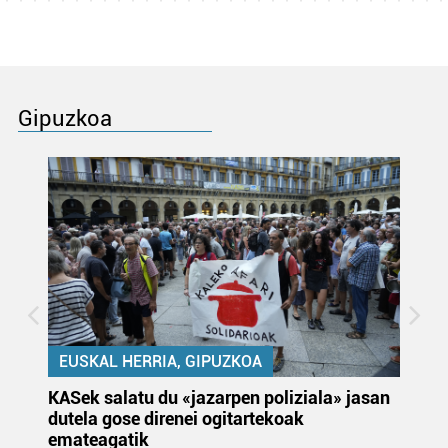
Gipuzkoa
EUSKAL HERRIA, GIPUZKOA
KASek salatu du «jazarpen poliziala» jasan
Pa
dutela gose direnei ogitartekoak
da
emateagatik
«s