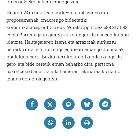
proposatzeko aukera emango zaie.
Hilaren 24ra bitartean aurkeztu ahal izango dira
proposamenak, ondorengo bideetatik:
komunikazioa@ordizia.eus, WhatsApp bidez 688 817 583
edota Barrena jauregiaren sarreran jarrita dagoen kutxan
idatzita. Hautagaiaren izena eta arrazoiak aurkeztu
beharko dira, eta hurrengo egunean emango du udalak
hautatuen berri. Bozka herrikoiaren txanda izango da
gero, eta bide beretik eman beharko dira, pertsona
bakoitzeko bana. Uztaila hasieran jakinaraziko da nor
izango den protagonista.