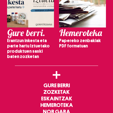
Gure berri.
Hemeroteka
Erantzun inkesta eta
Papereko zenbakiak
parte hartu Iztuetako
PDF formatuan
produktuen saski
baten zozketan
+
GURE BERRI
ZOZKETAK
ESKAINTZAK
HEMEROTEKA
NOR GARA