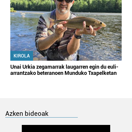
KIROLA
Unai Urkia zegamarrak laugarren egin du euli-
arrantzako beteranoen Munduko Txapelketan
Azken bideoak