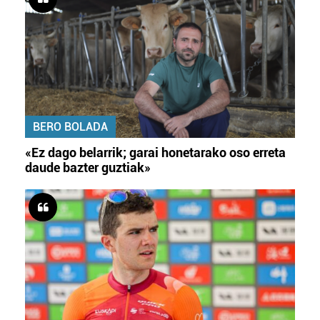
BERO BOLADA
«Ez dago belarrik; garai honetarako oso erreta
daude bazter guztiak»