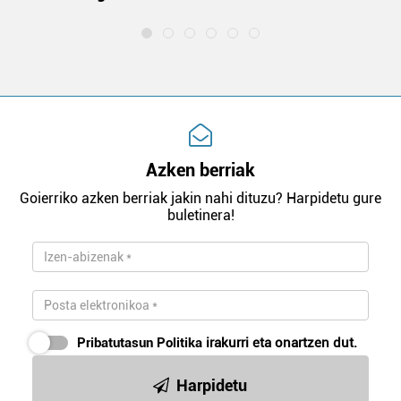
Azken berriak
Goierriko azken berriak jakin nahi dituzu? Harpidetu gure
buletinera!
Pribatutasun Politika
irakurri eta onartzen dut.
Harpidetu