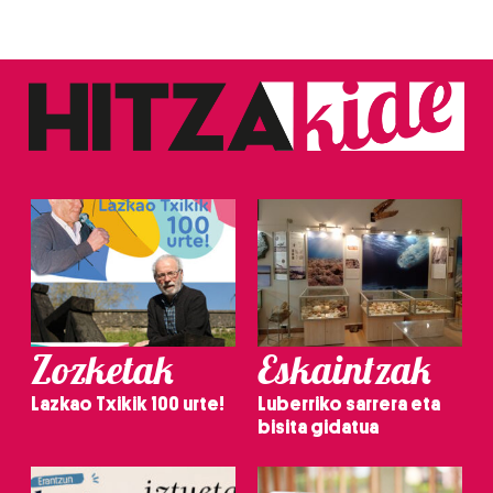
Zozketak
Eskaintzak
Lazkao Txikik 100 urte!
Luberriko sarrera eta
bisita gidatua