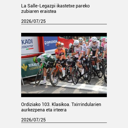
La Salle-Legazpi ikastetxe pareko
zubiaren eraistea
2026/07/25
Ordiziako 103. Klasikoa. Txirrindularien
aurkezpena eta irteera
2026/07/25