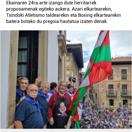
Ekainaren 24ra arte izango dute herritarrek
proposamenak egiteko aukera. Azari elkartearekin,
Txindoki Atletismo taldearekin eta Boxing elkartearekin
batera botako du pregoia hautatua izaten denak.