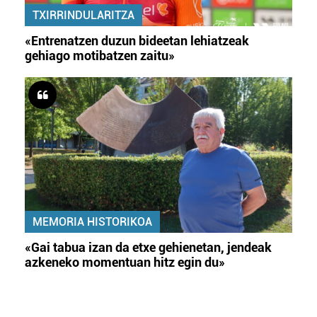
TXIRRINDULARITZA
«Entrenatzen duzun bideetan lehiatzeak
gehiago motibatzen zaitu»
MEMORIA HISTORIKOA
«Gai tabua izan da etxe gehienetan, jendeak
azkeneko momentuan hitz egin du»