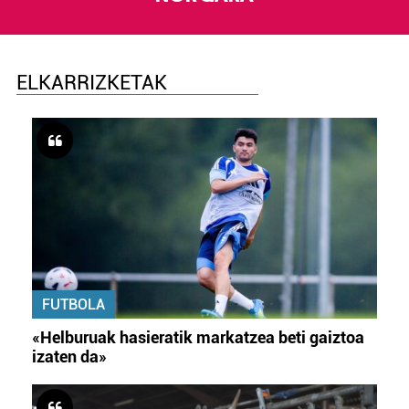
ELKARRIZKETAK
FUTBOLA
«Helburuak hasieratik markatzea beti gaiztoa
izaten da»