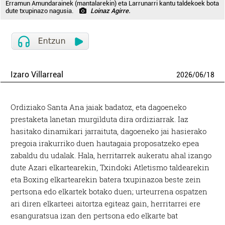
Erramun Amundarainek (mantalarekin) eta Larrunarri kantu taldekoek bota
dute txupinazo nagusia.
Loinaz Agirre.
Izaro Villarreal
2026
/
06
/
18
Ordiziako Santa Ana jaiak badatoz, eta dagoeneko
prestaketa lanetan murgilduta dira ordiziarrak. Iaz
hasitako dinamikari jarraituta, dagoeneko jai hasierako
pregoia irakurriko duen hautagaia proposatzeko epea
zabaldu du udalak. Hala, herritarrek aukeratu ahal izango
dute Azari elkartearekin, Txindoki Atletismo taldearekin
eta Boxing elkartearekin batera txupinazoa beste zein
pertsona edo elkartek botako duen; urteurrena ospatzen
ari diren elkarteei aitortza egiteaz gain, herritarrei ere
esanguratsua izan den pertsona edo elkarte bat