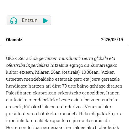
Otamotz
2026
/
06
/
19
GKSk
Zer ari da gertatzen munduan? Gerra globala eta
ofentsiba inperialista
hitzaldia egingo du Zumarragako
kultur etxean, hilaren 26an (ostirala), 18:30ean. “Azken
urteetan mendebaldeko estatuak gero eta joera gerrazale
handiagoa hartzen ari dira: 70 urte baino gehiago dirauen
Palestinaren okupazioan sakontzeko genozidioa, Iranen
eta Asiako mendebaldeko beste estatu batzuen aurkako
erasoak, Kubako blokeoaren indartzea, Venezuelako
presidentearen bahiketa… mendebaldeko oligarkiak gerra
inperialistaren aldeko apustua egin duela garbia da.
Horren ondorioz, periferiako herrialdeetako biztanleriak