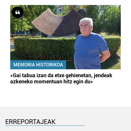
MEMORIA HISTORIKOA
«Gai tabua izan da etxe gehienetan, jendeak
azkeneko momentuan hitz egin du»
ERREPORTAJEAK