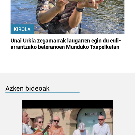
KIROLA
Unai Urkia zegamarrak laugarren egin du euli-
arrantzako beteranoen Munduko Txapelketan
Azken bideoak