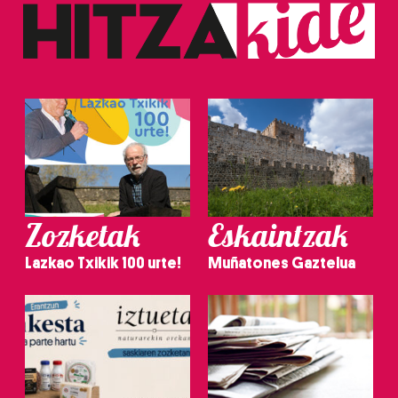
Zozketak
Eskaintzak
Lazkao Txikik 100 urte!
Muñatones Gaztelua