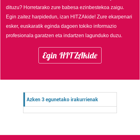
dituzu?
Horretarako zure babesa ezinbestekoa zaigu.
Egin zaitez harpidedun, izan HITZAkide!
Zure ekarpenari
esker, euskaratik eginda dagoen tokiko informazio
profesionala garatzen eta indartzen lagunduko duzu.
Egin HITZAkide
Azken 3 egunetako irakurrienak