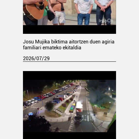
Josu Mujika biktima aitortzen duen agiria
familiari emateko ekitaldia
2026/07/29