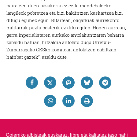
pairatzen duen basakeria ez ezik, mendebaldeko
langileok pobretzea eta bizi baldintzen kaskartzea bizi
ditugu egunez egun. Bitartean, oligarkiak aurrekontu
militarrak puztu besterik ez ditu egiten. Honen aurrean,
gerra inperialistaren aurkako antolakuntzaren beharra
zabaldu nahian, hitzaldia antolatu dugu Urretxu-
Zumarragako GKSko komitean antolatzen gabiltzan
hainbat gaztek”, azaldu dute.
Goierriko albisteak euskaraz, libre eta kalitatez jaso nahi