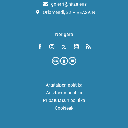
goierri@hitza.eus
Oriamendi, 32 – BEASAIN
Nor gara
Argitalpen politika
Aniztasun politika
Pribatutasun politika
Cookieak