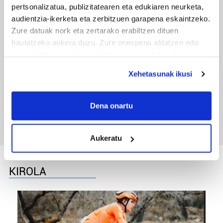
pertsonalizatua, publizitatearen eta edukiaren neurketa,
audientzia-ikerketa eta zerbitzuen garapena eskaintzeko.
Zure datuak nork eta zertarako erabiltzen dituen
hautatzeko aukera duzu. Zure onespena aldatzen edo
deuseztatzen ahal duzu edozein momentutan, Cookie
deklaraziotik edo Privacy triggerean klikatuz.
Xehetasunak ikusi
TXIRRINDULARITZA
If you allow, we would also like to:
Tourreko goierritarrak
Collect information about your geographical
Dena onartu
location which can be accurate to within several
meters
Aukeratu
Identify your device by actively scanning it for
specific characteristics (fingerprinting)
Find out more about how your personal data is processed
KIROLA
and set your preferences in the
details section
.
Guk eta gure bazkideek zure datu pertsonalak
prozesatzen ditugu, zure IP zenbakia, besteak beste,