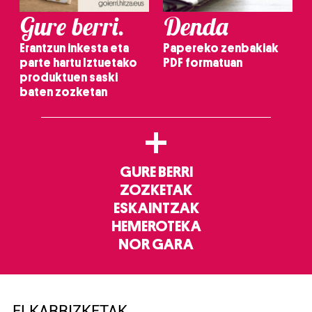
Gure berri.
Denda
Erantzun inkesta eta
Papereko zenbakiak
parte hartu Iztuetako
PDF formatuan
produktuen saski
baten zozketan
+
GURE BERRI
ZOZKETAK
ESKAINTZAK
HEMEROTEKA
NOR GARA
ELKARRIZKETAK