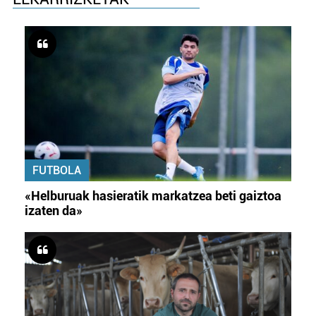
FUTBOLA
«Helburuak hasieratik markatzea beti gaiztoa
izaten da»