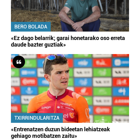
BERO BOLADA
«Ez dago belarrik; garai honetarako oso erreta
daude bazter guztiak»
TXIRRINDULARITZA
«Entrenatzen duzun bideetan lehiatzeak
gehiago motibatzen zaitu»