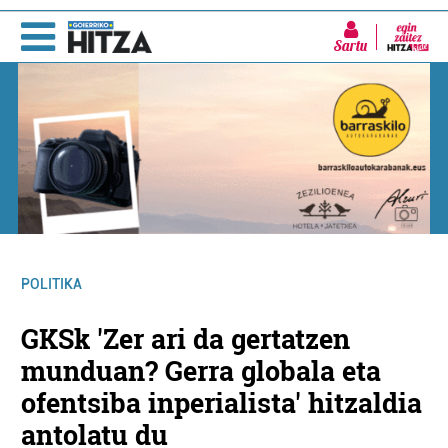
Sartu
POLITIKA
GKSk 'Zer ari da gertatzen
munduan? Gerra globala eta
ofentsiba inperialista' hitzaldia
antolatu du