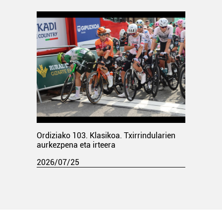
Ordiziako 103. Klasikoa. Txirrindularien
aurkezpena eta irteera
2026/07/25