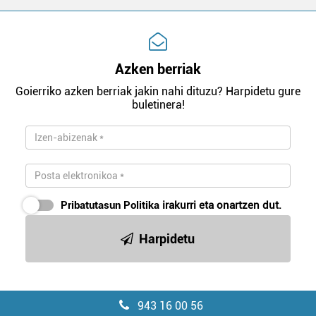
Azken berriak
Goierriko azken berriak jakin nahi dituzu? Harpidetu gure
buletinera!
Pribatutasun Politika
irakurri eta onartzen dut.
Harpidetu
943 16 00 56