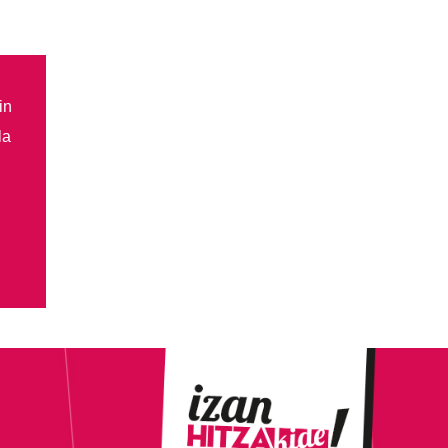
in
la