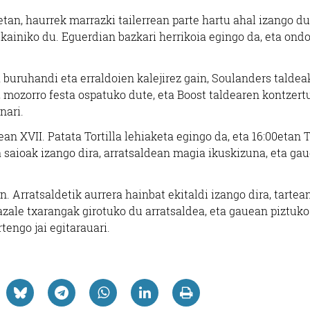
0etan, haurrek marrazki tailerrean parte hartu ahal izango du
kainiko du. Eguerdian bazkari herrikoia egingo da, eta ondo
 buruhandi eta erraldoien kalejirez gain, Soulanders taldea
n, mozorro festa ospatuko dute, eta Boost taldearen kontzert
nari.
an XVII. Patata Tortilla lehiaketa egingo da, eta 16:00etan 
 saioak izango dira, arratsaldean magia ikuskizuna, eta ga
 Arratsaldetik aurrera hainbat ekitaldi izango dira, tartea
azale txarangak girotuko du arratsaldea, eta gauean piztuk
engo jai egitarauari.