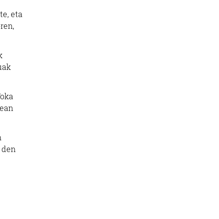
te, eta
ren,
k
uak
Toka
uean
n
o den