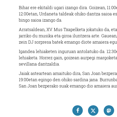
Bihar ere ekitaldi ugari izango dira. Goizean, 11:0
12:00etan, Urdaneta taldeak ohiko dantza saioa es
bingo saioa izango da.
Arratsaldean, XV. Mus Txapelketa jokatuko da, eta
jarriko du musika eta giroa iluntzera arte. Gauea
zein DJ sorpresa batek emango diote amaiera egu
Igandea lehiaketen inguruan antolatuko da. 12:30e
lehiaketa. Horrez gain, goizean aurpegi margoketa
sevillana dantzaldia.
Jaiak asteartean amaituko dira, San Joan bezperan.
19:00etan egingo den ohiko sardina jana. Burrunb
San Joan bezperako suak emango dio amaiera aurt