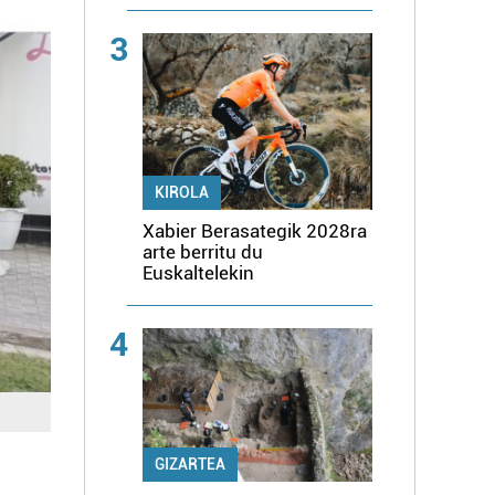
3
KIROLA
Xabier Berasategik 2028ra
arte berritu du
Euskaltelekin
4
GIZARTEA