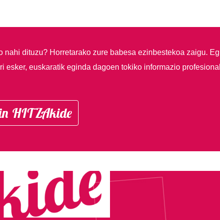
so nahi dituzu?
Horretarako zure babesa ezinbestekoa zaigu. Eg
i esker, euskaratik eginda dagoen tokiko informazio profesiona
in HITZAkide