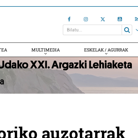
TEA
MULTIMEDIA
ESKELAK / AGURRAK
oriko auzotarrak