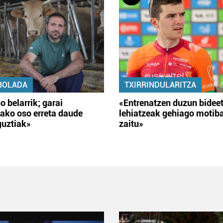
BOLADA
TXIRRINDULARITZA
o belarrik; garai
«Entrenatzen duzun bidee
ako oso erreta daude
lehiatzeak gehiago motib
guztiak»
zaitu»