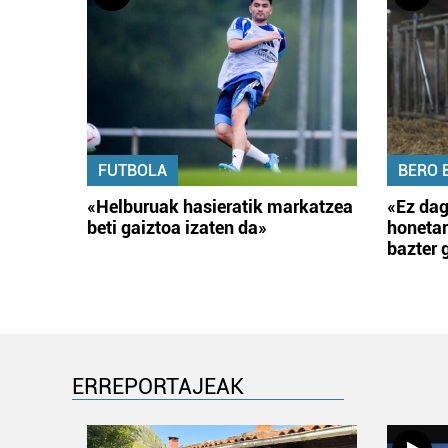
FUTBOLA
BERO 
«Helburuak hasieratik markatzea
«Ez dag
beti gaiztoa izaten da»
honetar
bazter 
ERREPORTAJEAK