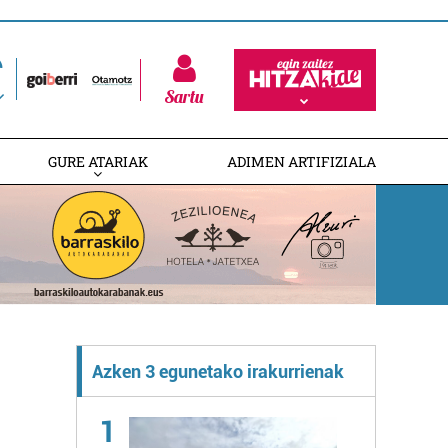
Sartu
GURE ATARIAK
ADIMEN ARTIFIZIALA
Azken 3 egunetako irakurrienak
1