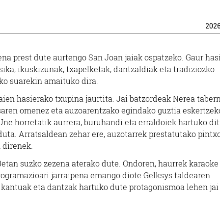
202
na prest dute aurtengo San Joan jaiak ospatzeko. Gaur hasi
ika, ikuskizunak, txapelketak, dantzaldiak eta tradiziozko
ako suarekin amaituko dira.
aien hasierako txupina jaurtita. Jai batzordeak Nerea tabern
isaren omenez eta auzoarentzako egindako guztia eskertzek
Une horretatik aurrera, buruhandi eta erraldoiek hartuko di
uta. Arratsaldean zehar ere, auzotarrek prestatutako pintxo
n direnek.
00etan suzko zezena aterako dute. Ondoren, haurrek karaoke
programazioari jarraipena emango diote Gelksys taldearen
 kantuak eta dantzak hartuko dute protagonismoa lehen jai