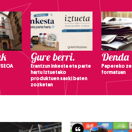
ak
Gure berri.
Denda
USEOA
Erantzun inkesta eta parte
Papereko ze
hartu Iztuetako
formatuan
produktuen saski baten
zozketan