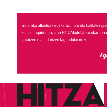
Goierriko albisteak euskaraz, libre eta kalitatez ja
zaitez harpidedun, izan HITZAkide!
Zure ekarpenar
garatzen eta indartzen lagunduko duzu.
Eg