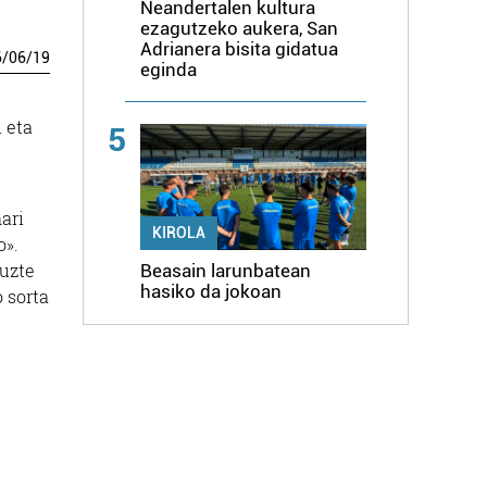
Neandertalen kultura
ezagutzeko aukera, San
Adrianera bisita gidatua
6
/
06
/
19
eginda
 eta
5
ari
KIROLA
o».
tuzte
Beasain larunbatean
hasiko da jokoan
 sorta