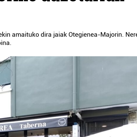
t
kin amaituko dira jaiak Otegienea-Majorin. Ner
ina.