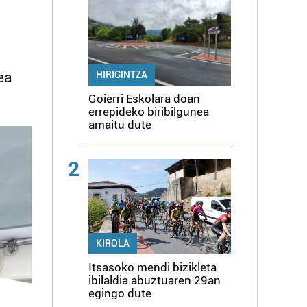
ea
HIRIGINTZA
Goierri Eskolara doan
errepideko biribilgunea
amaitu dute
2
KIROLA
Itsasoko mendi bizikleta
ibilaldia abuztuaren 29an
egingo dute