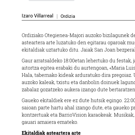
Izaro Villarreal
Ordizia
Ordiziako Otegienea-Majori auzoko bizilagunek de
asteartera arte luzatuko den egitarau oparoak mus
ekitaldiak uztartuko ditu. Jaiak San Joan bezper
Gaur arratsaldeko 18:00etan lehertuko du festak, j
aitortza egitea erabaki du aurtengoan, «Maria Lu
Hala, tabernako kideak arduratuko dira pregoiaz. 
auzoko kaleak, txistu eta danbolin doinuek lagund
zabalaz gozatzeko aukera izango dute bertaratze
Gaueko ekitaldiek ere ez dute hutsik egingo. 22:
saioan parte hartu ahal izango dute, eta gaueko 
kontzertuak eta BarrioVision karaokeak. Musikak,
gauari amaiera emateko.
Ekitaldiak asteartera arte