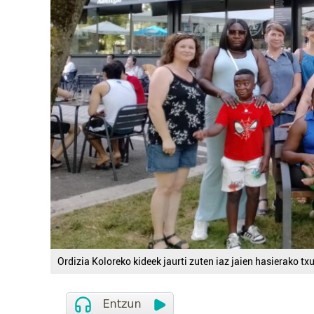
Ordizia Koloreko kideek jaurti zuten iaz jaien hasierako t