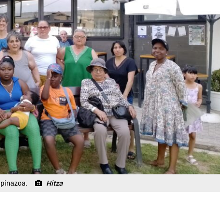
xupinazoa.
Hitza