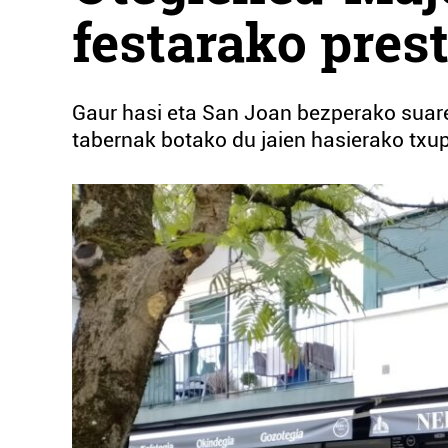
festarako pres
Gaur hasi eta San Joan bezperako suare
tabernak botako du jaien hasierako txup