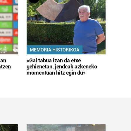
MEMORIA HISTORIKOA
tan
«Gai tabua izan da etxe
atzen
gehienetan, jendeak azkeneko
momentuan hitz egin du»