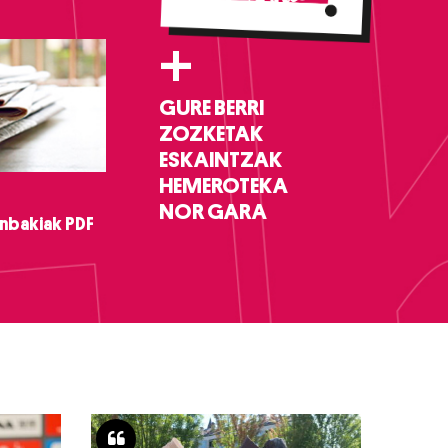
+
GURE BERRI
ZOZKETAK
ESKAINTZAK
HEMEROTEKA
NOR GARA
nbakiak PDF