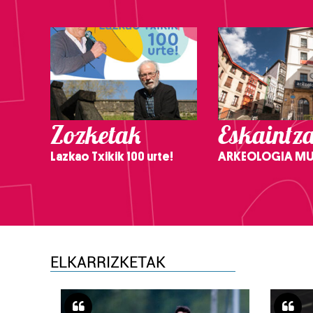
Zozketak
Eskaintz
Lazkao Txikik 100 urte!
ARKEOLOGIA M
ELKARRIZKETAK