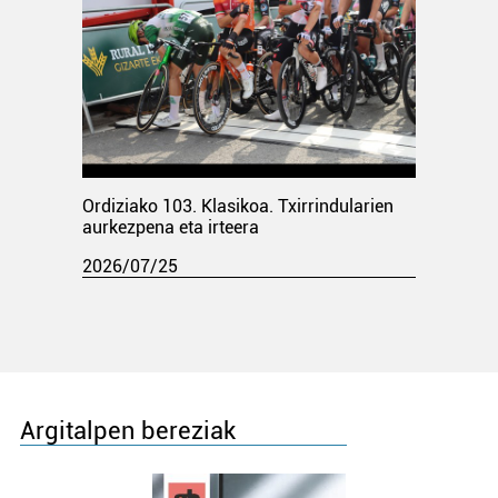
Ordiziako 103. Klasikoa. Txirrindularien
aurkezpena eta irteera
2026/07/25
Argitalpen bereziak