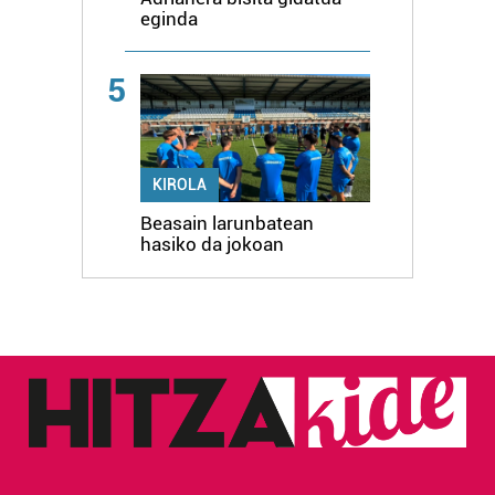
eginda
5
KIROLA
Beasain larunbatean
hasiko da jokoan