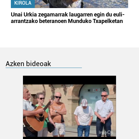
KIROLA
Unai Urkia zegamarrak laugarren egin du euli-
arrantzako beteranoen Munduko Txapelketan
Azken bideoak