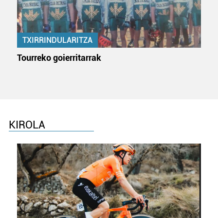
TXIRRINDULARITZA
Tourreko goierritarrak
KIROLA