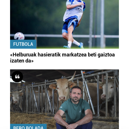
FUTBOLA
«Helburuak hasieratik markatzea beti gaiztoa
izaten da»
BERO BOLADA