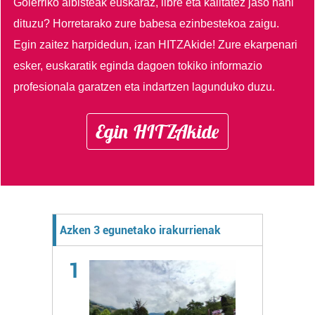
Goierriko albisteak euskaraz, libre eta kalitatez jaso nahi
dituzu?
Horretarako zure babesa ezinbestekoa zaigu.
Egin zaitez harpidedun, izan HITZAkide!
Zure ekarpenari
esker, euskaratik eginda dagoen tokiko informazio
profesionala garatzen eta indartzen lagunduko duzu.
Egin HITZAkide
Azken 3 egunetako irakurrienak
1