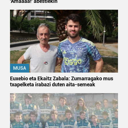
'Amaaaa!' abestiekin
MUSA
Euxebio eta Ekaitz Zabala: Zumarragako mus
txapelketa irabazi duten aita-semeak