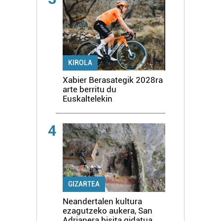
KIROLA
Xabier Berasategik 2028ra
arte berritu du
Euskaltelekin
4
GIZARTEA
Neandertalen kultura
ezagutzeko aukera, San
Adrianera bisita gidatua