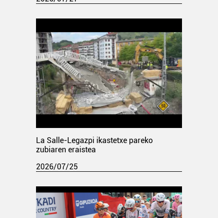
La Salle-Legazpi ikastetxe pareko
zubiaren eraistea
2026/07/25