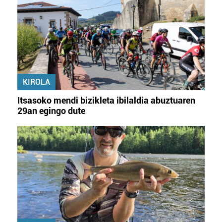
KIROLA
Itsasoko mendi bizikleta ibilaldia abuztuaren
29an egingo dute