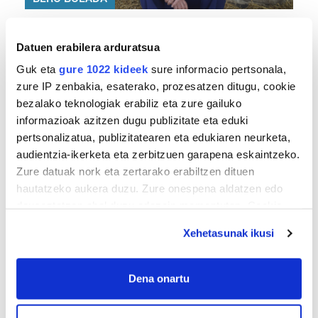
«Ez dago belarrik; garai honetarako oso erreta
daude bazter guztiak»
Datuen erabilera arduratsua
Guk eta
gure 1022 kideek
sure informacio pertsonala,
zure IP zenbakia, esaterako, prozesatzen ditugu, cookie
bezalako teknologiak erabiliz eta zure gailuko
informazioak azitzen dugu publizitate eta eduki
pertsonalizatua, publizitatearen eta edukiaren neurketa,
audientzia-ikerketa eta zerbitzuen garapena eskaintzeko.
Zure datuak nork eta zertarako erabiltzen dituen
hautatzeko aukera duzu. Zure onespena aldatzen edo
TXIRRINDULARITZA
deuseztatzen ahal duzu edozein momentutan, Cookie
deklaraziotik edo Privacy triggerean klikatuz.
«Entrenatzen duzun bideetan lehiatzeak
Xehetasunak ikusi
gehiago motibatzen zaitu»
If you allow, we would also like to:
Collect information about your geographical
Dena onartu
location which can be accurate to within several
meters