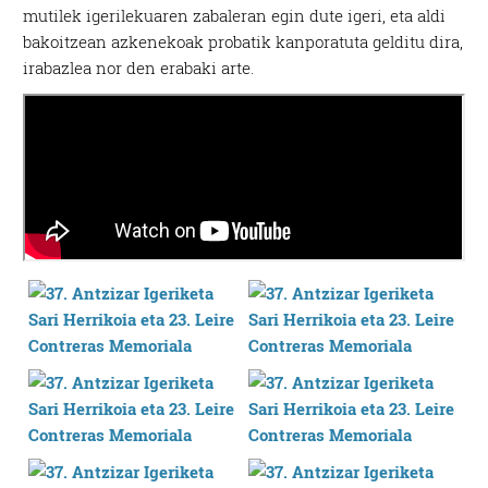
mutilek igerilekuaren zabaleran egin dute igeri, eta aldi
bakoitzean azkenekoak probatik kanporatuta gelditu dira,
irabazlea nor den erabaki arte.