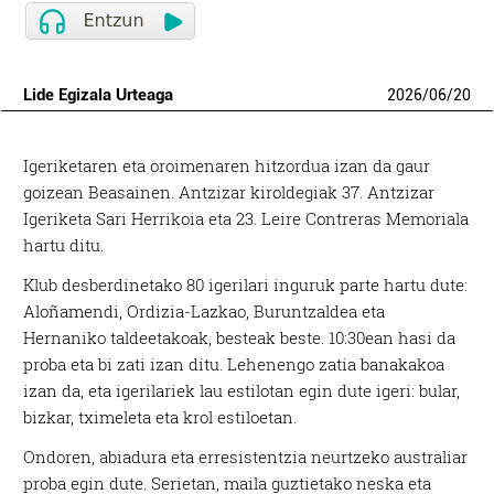
Lide Egizala Urteaga
2026
/
06
/
20
Igeriketaren eta oroimenaren hitzordua izan da gaur
goizean Beasainen. Antzizar kiroldegiak 37. Antzizar
Igeriketa Sari Herrikoia eta 23. Leire Contreras Memoriala
hartu ditu.
Klub desberdinetako 80 igerilari inguruk parte hartu dute:
Aloñamendi, Ordizia-Lazkao, Buruntzaldea eta
Hernaniko taldeetakoak, besteak beste. 10:30ean hasi da
proba eta bi zati izan ditu. Lehenengo zatia banakakoa
izan da, eta igerilariek lau estilotan egin dute igeri: bular,
bizkar, tximeleta eta krol estiloetan.
Ondoren, abiadura eta erresistentzia neurtzeko australiar
proba egin dute. Serietan, maila guztietako neska eta