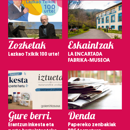
Zozketak
Eskaintzak
Lazkao Txikik 100 urte!
LA ENCARTADA
FABRIKA-MUSEOA
Gure berri.
Denda
Erantzun inkesta eta
Papereko zenbakiak