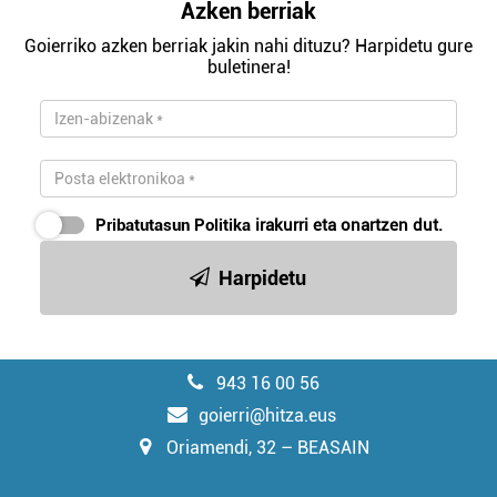
Azken berriak
Goierriko azken berriak jakin nahi dituzu? Harpidetu gure
buletinera!
Pribatutasun Politika
irakurri eta onartzen dut.
Harpidetu
943 16 00 56
goierri@hitza.eus
Oriamendi, 32 – BEASAIN