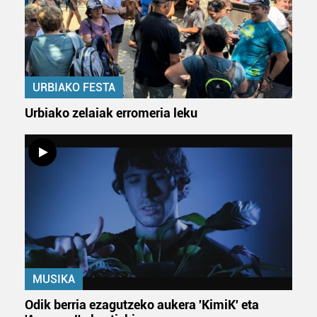
Lortu zure datu pertsonalak prozesatzeko moduari
buruzko informazio gehiago eta ezarri zure lehentasunak
datuen atalean. Edozein unetan alda edo ken dezakezu
zure baimena Cookieen adierazpenean.
URBIAKO FESTA
Webgune honek cookie propioak eta hirugarrenen cookie-
Urbiako zelaiak erromeria leku
fitxategiak erabiltzen ditu. Zure esperientzia eta
zerbitzuak hobetzeko asmoz, cookie teknologiaz
baliatzen gara. Ohar hau onartuz gero, teknologia hori
erabiltzeko baimen esplizitua ematen diguzu.
Gehiago
irakurri
MUSIKA
Odik berria ezagutzeko aukera 'KimiK' eta