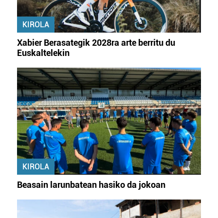
KIROLA
Xabier Berasategik 2028ra arte berritu du
Euskaltelekin
KIROLA
Beasain larunbatean hasiko da jokoan