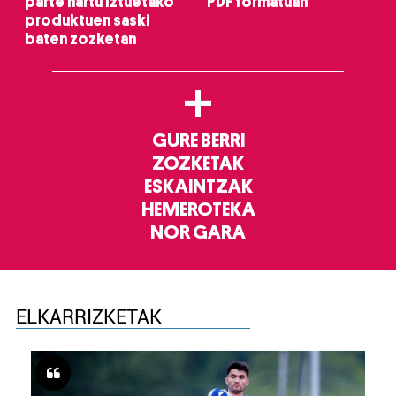
parte hartu Iztuetako
PDF formatuan
produktuen saski
baten zozketan
+
GURE BERRI
ZOZKETAK
ESKAINTZAK
HEMEROTEKA
NOR GARA
ELKARRIZKETAK