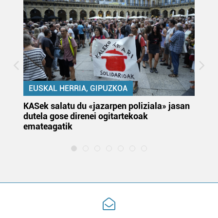
EUSKAL HERRIA, GIPUZKOA
KASek salatu du «jazarpen poliziala» jasan
Pa
dutela gose direnei ogitartekoak
da
emateagatik
«s