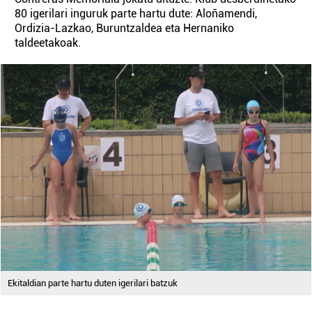
80 igerilari inguruk parte hartu dute: Aloñamendi,
Ordizia-Lazkao, Buruntzaldea eta Hernaniko
taldeetakoak.
Ekitaldian parte hartu duten igerilari batzuk