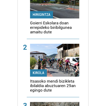
HIRIGINTZA
Goierri Eskolara doan
errepideko biribilgunea
amaitu dute
2
KIROLA
Itsasoko mendi bizikleta
ibilaldia abuztuaren 29an
egingo dute
3