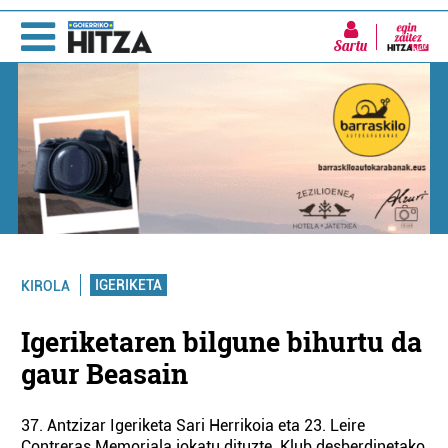
Sartu
IGERIKETA
KIROLA
Igeriketaren bilgune bihurtu da
gaur Beasain
37. Antzizar Igeriketa Sari Herrikoia eta 23. Leire
Contreras Memoriala jokatu dituzte. Klub desberdinetako