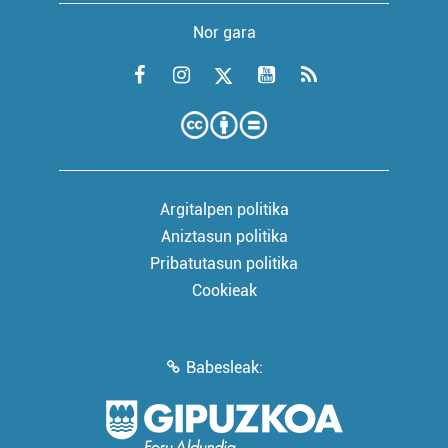
Nor gara
Argitalpen politika
Aniztasun politika
Pribatutasun politika
Cookieak
Babesleak: