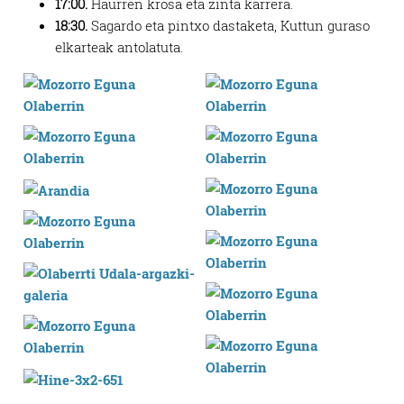
17:00.
Haurren krosa eta zinta karrera.
18:30.
Sagardo eta pintxo dastaketa, Kuttun guraso
elkarteak antolatuta.