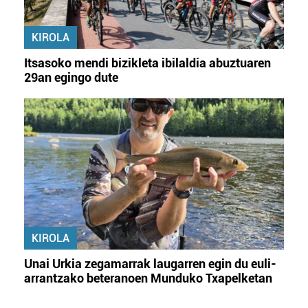
KIROLA
Itsasoko mendi bizikleta ibilaldia abuztuaren
29an egingo dute
KIROLA
Unai Urkia zegamarrak laugarren egin du euli-
arrantzako beteranoen Munduko Txapelketan