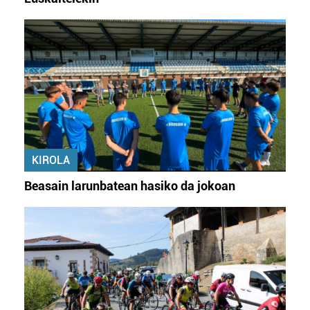
KIROLA
Beasain larunbatean hasiko da jokoan