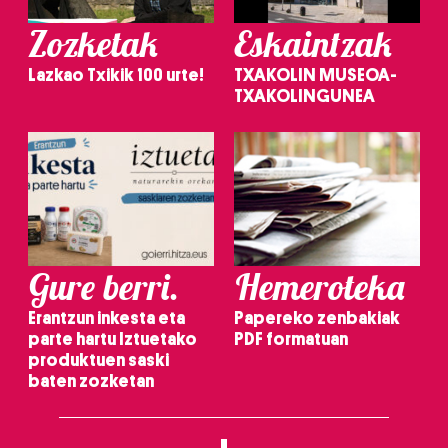
Zozketak
Eskaintzak
Lazkao Txikik 100 urte!
TXAKOLIN MUSEOA-
TXAKOLINGUNEA
Gure berri.
Hemeroteka
Erantzun inkesta eta
Papereko zenbakiak
parte hartu Iztuetako
PDF formatuan
produktuen saski
baten zozketan