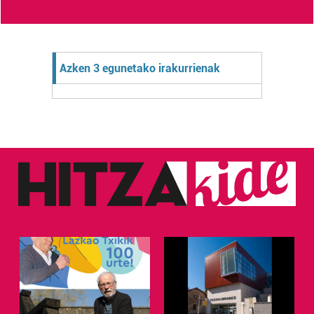
Azken 3 egunetako irakurrienak