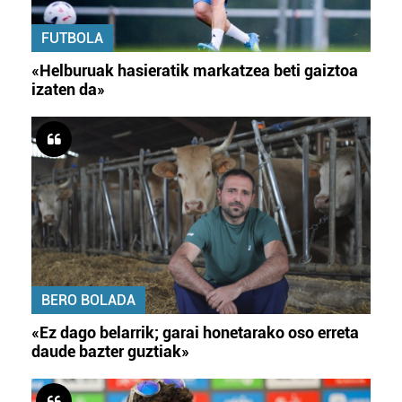
FUTBOLA
«Helburuak hasieratik markatzea beti gaiztoa
izaten da»
BERO BOLADA
«Ez dago belarrik; garai honetarako oso erreta
daude bazter guztiak»