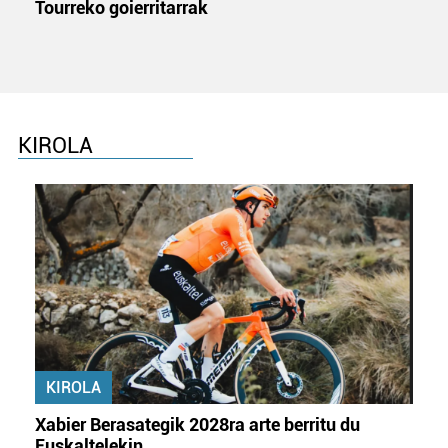
Tourreko goierritarrak
datuen atalean. Edozein unetan alda edo ken dezakezu
zure baimena Cookieen adierazpenean.
Webgune honek cookie propioak eta hirugarrenen cookie-
fitxategiak erabiltzen ditu. Zure esperientzia eta
zerbitzuak hobetzeko asmoz, cookie teknologiaz
KIROLA
baliatzen gara. Ohar hau onartuz gero, teknologia hori
erabiltzeko baimen esplizitua ematen diguzu.
Gehiago
irakurri
KIROLA
Xabier Berasategik 2028ra arte berritu du
Euskaltelekin