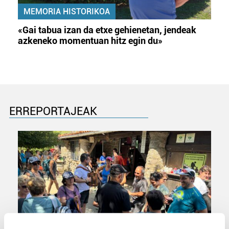
MEMORIA HISTORIKOA
«Gai tabua izan da etxe gehienetan, jendeak
azkeneko momentuan hitz egin du»
ERREPORTAJEAK