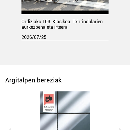
Ordiziako 103. Klasikoa. Txirrindularien
aurkezpena eta irteera
2026/07/25
Argitalpen bereziak