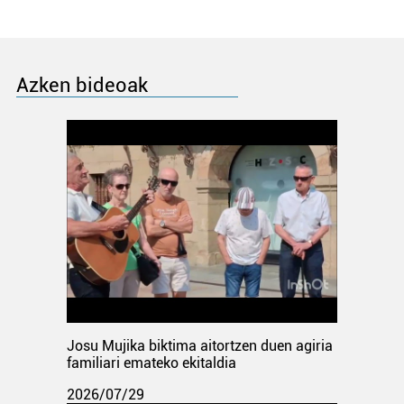
Azken bideoak
Josu Mujika biktima aitortzen duen agiria
familiari emateko ekitaldia
2026/07/29