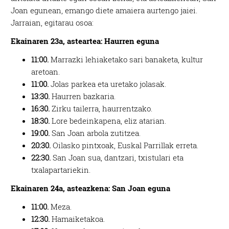
Joan egunean, emango diete amaiera aurtengo jaiei.
Jarraian, egitarau osoa:
Ekainaren 23a, asteartea: Haurren eguna
11:00.
Marrazki lehiaketako sari banaketa, kultur
aretoan.
11:00.
Jolas parkea eta uretako jolasak.
13:30.
Haurren bazkaria.
16:30.
Zirku tailerra, haurrentzako.
18:30.
Lore bedeinkapena, eliz atarian.
19:00.
San Joan arbola zutitzea.
20:30.
Oilasko pintxoak, Euskal Parrillak erreta.
22:30.
San Joan sua, dantzari, txistulari eta
txalapartariekin.
Ekainaren 24a, asteazkena: San Joan eguna
11:00.
Meza.
12:30.
Hamaiketakoa.