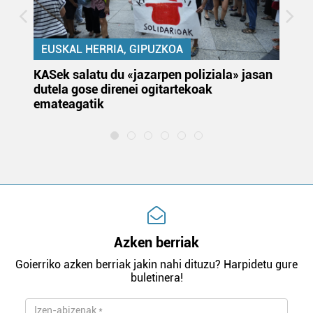
EUSKAL HERRIA, GIPUZKOA
KASek salatu du «jazarpen poliziala» jasan
Pa
dutela gose direnei ogitartekoak
da
emateagatik
«s
Azken berriak
Goierriko azken berriak jakin nahi dituzu? Harpidetu gure
buletinera!