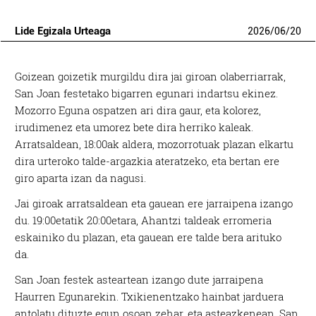
Lide Egizala Urteaga
2026
/
06
/
20
Goizean goizetik murgildu dira jai giroan olaberriarrak,
San Joan festetako bigarren egunari indartsu ekinez.
Mozorro Eguna ospatzen ari dira gaur, eta kolorez,
irudimenez eta umorez bete dira herriko kaleak.
Arratsaldean, 18:00ak aldera, mozorrotuak plazan elkartu
dira urteroko talde-argazkia ateratzeko, eta bertan ere
giro aparta izan da nagusi.
Jai giroak arratsaldean eta gauean ere jarraipena izango
du. 19:00etatik 20:00etara, Ahantzi taldeak erromeria
eskainiko du plazan, eta gauean ere talde bera arituko
da.
San Joan festek asteartean izango dute jarraipena
Haurren Egunarekin. Txikienentzako hainbat jarduera
antolatu dituzte egun osoan zehar, eta asteazkenean, San