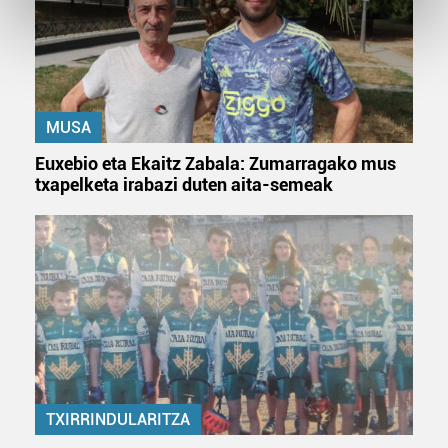
Find out more about how your personal data is processed
and set your preferences in the
details section
.
Guk eta gure bazkideek zure datu pertsonalak
prozesatzen ditugu, zure IP zenbakia, besteak beste,
MUSA
teknologia erabiliz, cookieak adibidez, iragarki eta eduki
pertsonalizatuak eskaintzeko, iragarkiak eta edukia
Euxebio eta Ekaitz Zabala: Zumarragako mus
neurtzeko, jendeari buruzko informazioa biltzeko eta
txapelketa irabazi duten aita-semeak
produktuak garatzeko. Zure datuak nork eta zertarako
erabiltzen dituen hauta dezakezu.
Bazkide batzuek ez dizute baimenik eskatzen, eta beren
interes komertzial legitimoetan babesten dira. Ikusi gure
bazkideen zerrenda, beren ustez zein helburutarako
duten interes legitimoa eta horren aurka nola egin
dezakezun ikusteko.
Lortu zure datu pertsonalak prozesatzeko moduari
TXIRRINDULARITZA
buruzko informazio gehiago eta ezarri zure lehentasunak