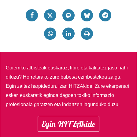
Goierriko albisteak euskaraz, libre eta kalitatez jaso nahi
dituzu?
Horretarako zure babesa ezinbestekoa zaigu.
Egin zaitez harpidedun, izan HITZAkide!
Zure ekarpenari
esker, euskaratik eginda dagoen tokiko informazio
profesionala garatzen eta indartzen lagunduko duzu.
Egin HITZAkide