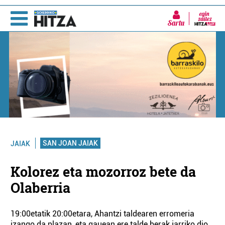
Sartu
SAN JOAN JAIAK
JAIAK
Kolorez eta mozorroz bete da
Olaberria
19:00etatik 20:00etara, Ahantzi taldearen erromeria
izango da plazan, eta gauean ere talde berak jarriko dio