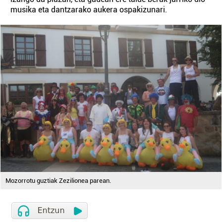
musika eta dantzarako aukera ospakizunari.
Mozorrotu guztiak Zezilionea parean.