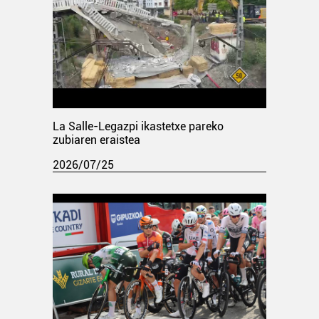
La Salle-Legazpi ikastetxe pareko
zubiaren eraistea
2026/07/25