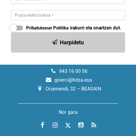
Pribatutasun Politika
irakurri eta onartzen dut.
Harpidetu
943 16 00 56
goierri@hitza.eus
Oriamendi, 32 – BEASAIN
Nor gara