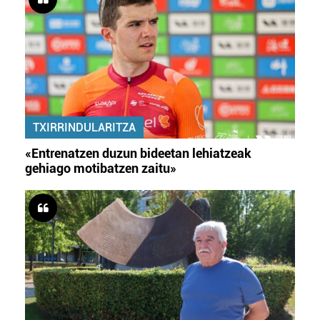
TXIRRINDULARITZA
«Entrenatzen duzun bideetan lehiatzeak
gehiago motibatzen zaitu»