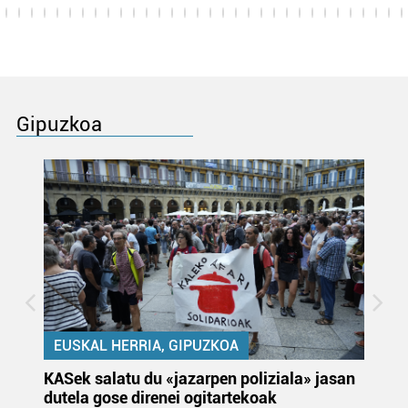
Gipuzkoa
EUSKAL HERRIA, GIPUZKOA
KASek salatu du «jazarpen poliziala» jasan
Pa
dutela gose direnei ogitartekoak
da