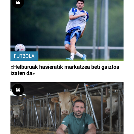
FUTBOLA
«Helburuak hasieratik markatzea beti gaiztoa
izaten da»