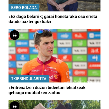
BERO BOLADA
«Ez dago belarrik; garai honetarako oso erreta
daude bazter guztiak»
TXIRRINDULARITZA
«Entrenatzen duzun bideetan lehiatzeak
gehiago motibatzen zaitu»