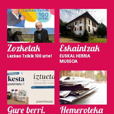
Zozketak
Eskaintzak
Lazkao Txikik 100 urte!
EUSKAL HERRIA
MUSEOA
Gure berri.
Hemeroteka