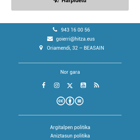
Harpidetu
943 16 00 56
goierri@hitza.eus
Oriamendi, 32 – BEASAIN
Nor gara
Argitalpen politika
Aniztasun politika