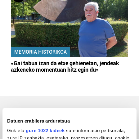
MEMORIA HISTORIKOA
«Gai tabua izan da etxe gehienetan, jendeak
azkeneko momentuan hitz egin du»
ERREPORTAJEAK
Datuen erabilera arduratsua
Guk eta
gure 1022 kideek
sure informacio pertsonala,
zure IP zenbakia, esaterako, prozesatzen ditugu, cookie