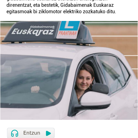
direnentzat, eta bestetik, Gidabaimenak Euskaraz
egitasmoak bi ziklomotor elektriko zozkatuko ditu.