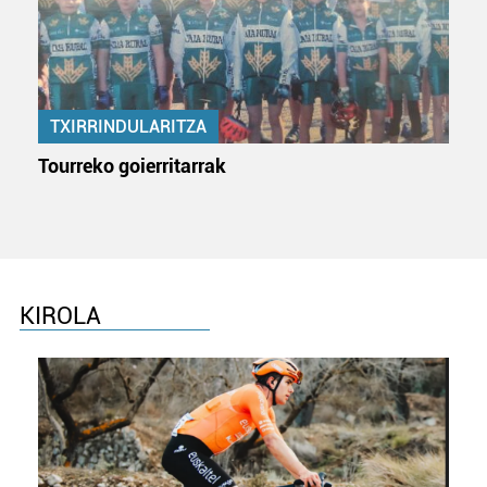
Webgune honek cookie propioak eta hirugarrenen cookie-
fitxategiak erabiltzen ditu. Zure esperientzia eta
zerbitzuak hobetzeko asmoz, cookie teknologiaz
baliatzen gara. Ohar hau onartuz gero, teknologia hori
TXIRRINDULARITZA
erabiltzeko baimen esplizitua ematen diguzu.
Gehiago
irakurri
Tourreko goierritarrak
KIROLA