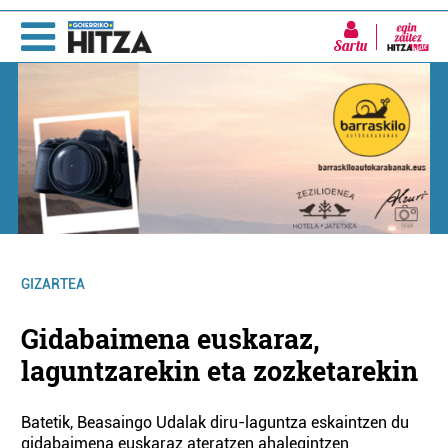
Sartu
GIZARTEA
Gidabaimena euskaraz,
laguntzarekin eta zozketarekin
Batetik, Beasaingo Udalak diru-laguntza eskaintzen du
gidabaimena euskaraz ateratzen ahalegintzen