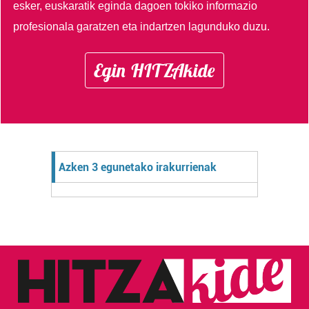
esker, euskaratik eginda dagoen tokiko informazio
profesionala garatzen eta indartzen lagunduko duzu.
Egin HITZAkide
Azken 3 egunetako irakurrienak