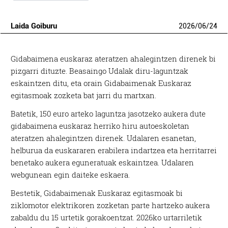
Laida Goiburu
2026
/
06
/
24
Gidabaimena euskaraz ateratzen ahalegintzen direnek bi
pizgarri dituzte. Beasaingo Udalak diru-laguntzak
eskaintzen ditu, eta orain Gidabaimenak Euskaraz
egitasmoak zozketa bat jarri du martxan.
Batetik, 150 euro arteko laguntza jasotzeko aukera dute
gidabaimena euskaraz herriko hiru autoeskoletan
ateratzen ahalegintzen direnek. Udalaren esanetan,
helburua da euskararen erabilera indartzea eta herritarrei
benetako aukera eguneratuak eskaintzea. Udalaren
webgunean egin daiteke eskaera.
Bestetik, Gidabaimenak Euskaraz egitasmoak bi
ziklomotor elektrikoren zozketan parte hartzeko aukera
zabaldu du 15 urtetik gorakoentzat. 2026ko urtarriletik