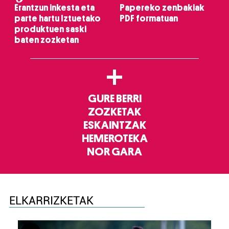
Erantzun inkesta eta
Papereko zenbakiak
parte hartu Iztuetako
PDF formatuan
produktuen saski
baten zozketan
+
GURE BERRI
ZOZKETAK
ESKAINTZAK
HEMEROTEKA
NOR GARA
ELKARRIZKETAK