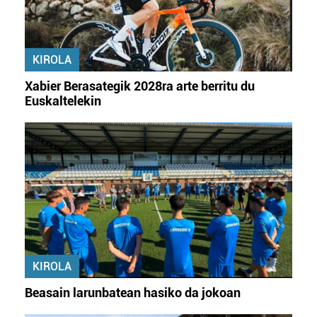
KIROLA
Xabier Berasategik 2028ra arte berritu du
Euskaltelekin
KIROLA
Beasain larunbatean hasiko da jokoan