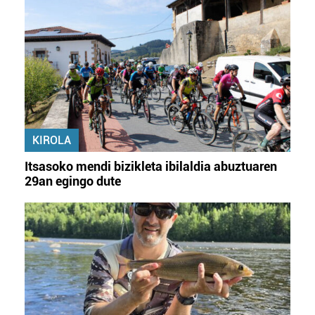
KIROLA
Itsasoko mendi bizikleta ibilaldia abuztuaren
29an egingo dute