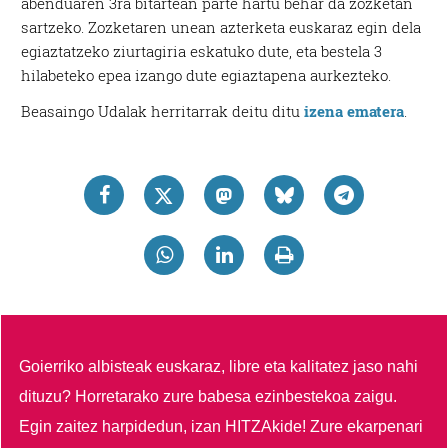
abenduaren 3ra bitartean parte hartu behar da zozketan
sartzeko. Zozketaren unean azterketa euskaraz egin dela
egiaztatzeko ziurtagiria eskatuko dute, eta bestela 3
hilabeteko epea izango dute egiaztapena aurkezteko.
Beasaingo Udalak herritarrak deitu ditu
izena ematera
.
Goierriko albisteak euskaraz, libre eta kalitatez jaso nahi
dituzu?
Horretarako zure babesa ezinbestekoa zaigu.
Egin zaitez harpidedun, izan HITZAkide!
Zure ekarpenari