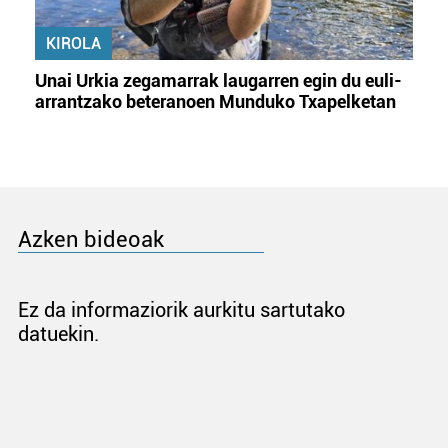
KIROLA
Unai Urkia zegamarrak laugarren egin du euli-
arrantzako beteranoen Munduko Txapelketan
Azken bideoak
Ez da informaziorik aurkitu sartutako
datuekin.