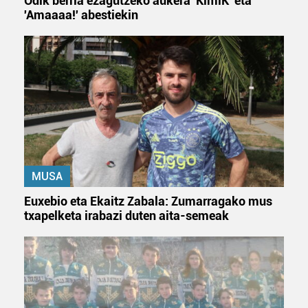
Odik berria ezagutzeko aukera 'KimiK' eta
'Amaaaa!' abestiekin
Lortu zure datu pertsonalak prozesatzeko moduari
buruzko informazio gehiago eta ezarri zure lehentasunak
datuen atalean. Edozein unetan alda edo ken dezakezu
zure baimena Cookieen adierazpenean.
Webgune honek cookie propioak eta hirugarrenen cookie-
fitxategiak erabiltzen ditu. Zure esperientzia eta
zerbitzuak hobetzeko asmoz, cookie teknologiaz
baliatzen gara. Ohar hau onartuz gero, teknologia hori
erabiltzeko baimen esplizitua ematen diguzu.
Gehiago
MUSA
irakurri
Euxebio eta Ekaitz Zabala: Zumarragako mus
txapelketa irabazi duten aita-semeak