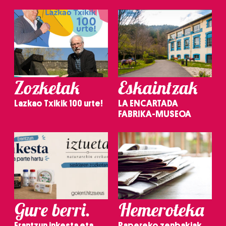
Zozketak
Eskaintzak
Lazkao Txikik 100 urte!
LA ENCARTADA
FABRIKA-MUSEOA
Gure berri.
Hemeroteka
Erantzun inkesta eta
Papereko zenbakiak