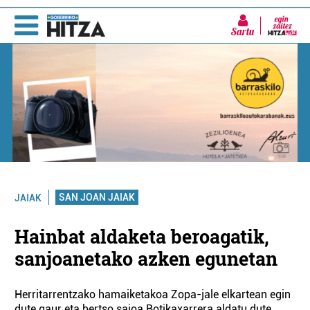
Sartu
SAN JOAN JAIAK
JAIAK
Hainbat aldaketa beroagatik,
sanjoanetako azken egunetan
Herritarrentzako hamaiketakoa Zopa-jale elkartean egin
dute gaur eta bertso saioa Botikaxarrera aldatu dute.