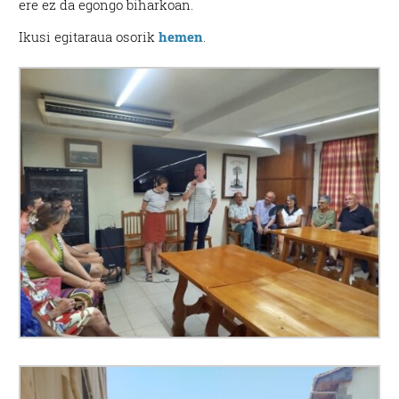
ere ez da egongo biharkoan.
Ikusi egitaraua osorik
hemen
.