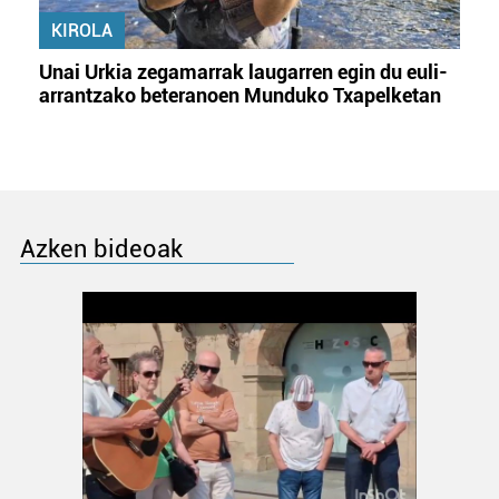
KIROLA
Unai Urkia zegamarrak laugarren egin du euli-
arrantzako beteranoen Munduko Txapelketan
Azken bideoak