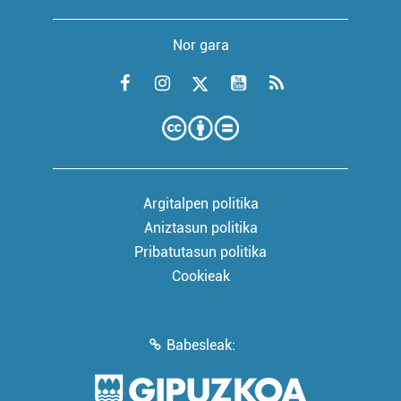
Nor gara
Argitalpen politika
Aniztasun politika
Pribatutasun politika
Cookieak
Babesleak: