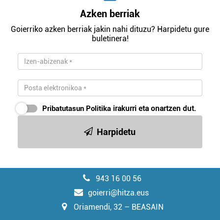
Azken berriak
Goierriko azken berriak jakin nahi dituzu? Harpidetu gure
buletinera!
Pribatutasun Politika
irakurri eta onartzen dut.
Harpidetu
943 16 00 56
goierri@hitza.eus
Oriamendi, 32 – BEASAIN