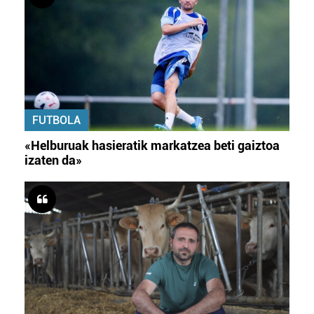
FUTBOLA
«Helburuak hasieratik markatzea beti gaiztoa
izaten da»