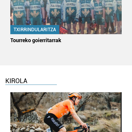
TXIRRINDULARITZA
Tourreko goierritarrak
KIROLA