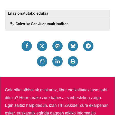
Erlazionatutako edukia
Goierriko San Juan suak iruditan
Goierriko albisteak euskaraz, libre eta kalitatez jaso nahi
dituzu?
Horretarako zure babesa ezinbestekoa zaigu.
Egin zaitez harpidedun, izan HITZAkide!
Zure ekarpenari
esker, euskaratik eginda dagoen tokiko informazio