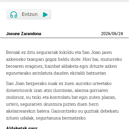
Josune Zarandona
2026
/
06
/
24
Beroak ez ditu segurarrak kikildu eta San Joan jaien
azkeneko txanpari gogoz heldu diote. Hori bai, muturreko
beroaren eraginez, hainbat aldaketa egin dituzte azken
egunetarako antolatuta dauden ekitaldi batzuetan.
San Joan bezperako suak ez zuen aurreko urteetako
dimentsiorik izan atzo iluntzean, alarma gorriaren
ondorioz, su txiki eta kontrolatu bat egin zuten plazan,
urtero, segurarren ikusmira pizten duen herri
akelarrearekin batera. Gainontzeko su guztiak debekatu
zituen udalak, segurtasuna bermatzeko.
Aldaketak gaur