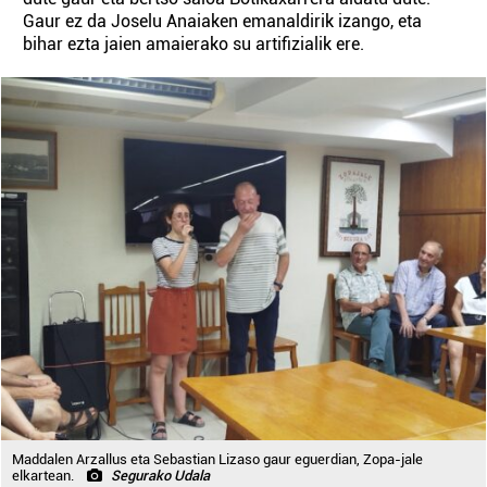
Gaur ez da Joselu Anaiaken emanaldirik izango, eta
bihar ezta jaien amaierako su artifizialik ere.
Maddalen Arzallus eta Sebastian Lizaso gaur eguerdian, Zopa-jale
elkartean.
Segurako Udala