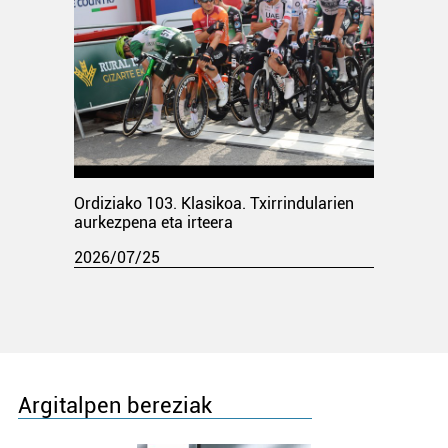
Ordiziako 103. Klasikoa. Txirrindularien
aurkezpena eta irteera
2026/07/25
Argitalpen bereziak