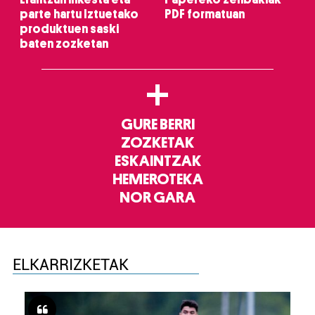
parte hartu Iztuetako
PDF formatuan
produktuen saski
baten zozketan
+
GURE BERRI
ZOZKETAK
ESKAINTZAK
HEMEROTEKA
NOR GARA
ELKARRIZKETAK