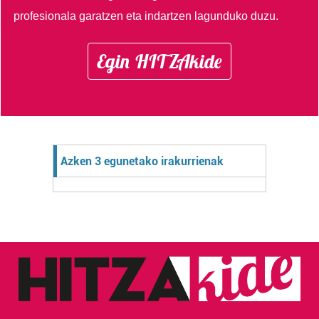
profesionala garatzen eta indartzen lagunduko duzu.
Egin HITZAkide
Azken 3 egunetako irakurrienak