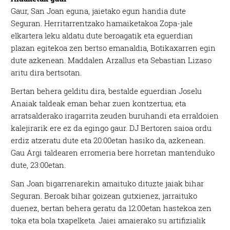
Gaur, San Joan eguna, jaietako egun handia dute
Seguran. Herritarrentzako hamaiketakoa Zopa-jale
elkartera leku aldatu dute beroagatik eta eguerdian
plazan egitekoa zen bertso emanaldia, Botikaxarren egin
dute azkenean. Maddalen Arzallus eta Sebastian Lizaso
aritu dira bertsotan.
Bertan behera gelditu dira, bestalde eguerdian Joselu
Anaiak taldeak eman behar zuen kontzertua; eta
arratsalderako iragarrita zeuden buruhandi eta erraldoien
kalejirarik ere ez da egingo gaur. DJ Bertoren saioa ordu
erdiz atzeratu dute eta 20:00etan hasiko da, azkenean.
Gau Argi taldearen erromeria bere horretan mantenduko
dute, 23:00etan.
San Joan bigarrenarekin amaituko dituzte jaiak bihar
Seguran. Beroak bihar goizean gutxienez, jarraituko
duenez, bertan behera geratu da 12:00etan hastekoa zen
toka eta bola txapelketa. Jaiei amaierako su artifizialik