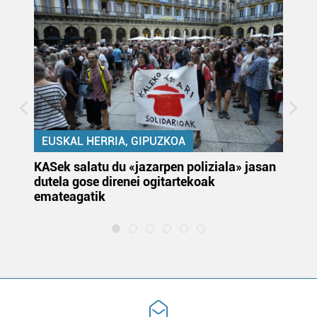
EUSKAL HERRIA, GIPUZKOA
KASek salatu du «jazarpen poliziala» jasan
Pa
dutela gose direnei ogitartekoak
da
emateagatik
«s