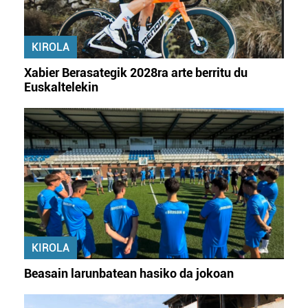
KIROLA
Xabier Berasategik 2028ra arte berritu du
Euskaltelekin
KIROLA
Beasain larunbatean hasiko da jokoan