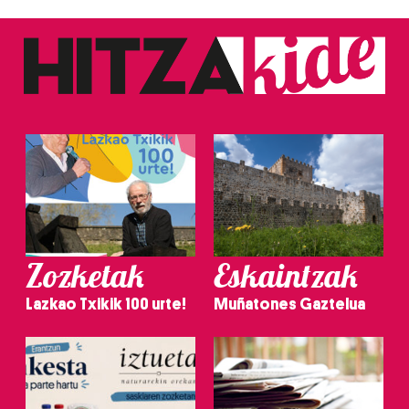
Zozketak
Eskaintzak
Lazkao Txikik 100 urte!
Muñatones Gaztelua