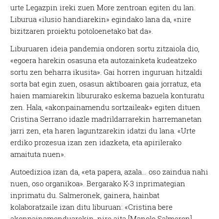
urte Legazpin ireki zuen More zentroan egiten du lan.
Liburua «ilusio handiarekin» egindako lana da, «nire
bizitzaren proiektu potoloenetako bat da».
Liburuaren ideia pandemia ondoren sortu zitzaiola dio,
«egoera harekin osasuna eta autozainketa kudeatzeko
sortu zen beharra ikusita». Gai horren inguruan hitzaldi
sorta bat egin zuen, osasun aktiboaren gaia jorratuz, eta
haien mamiarekin libururako eskema bazuela konturatu
zen. Hala, «akonpainamendu sortzaileak» egiten dituen
Cristina Serrano idazle madrildarrarekin harremanetan
jarri zen, eta haren laguntzarekin idatzi du lana. «Urte
erdiko prozesua izan zen idazketa, eta apirilerako
amaituta nuen».
Autoedizioa izan da, «eta papera, azala… oso zaindua nahi
nuen, oso organikoa». Bergarako K-3 inprimategian
inprimatu du. Salmeronek, gainera, hainbat
kolaboratzaile izan ditu liburuan: «Cristina bere
akonpainamenduarekin, nire aita [Manolo Salmeron]