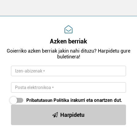
Azken berriak
Goierriko azken berriak jakin nahi dituzu? Harpidetu gure
buletinera!
Pribatutasun Politika
irakurri eta onartzen dut.
Harpidetu