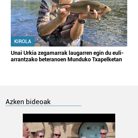
KIROLA
Unai Urkia zegamarrak laugarren egin du euli-
arrantzako beteranoen Munduko Txapelketan
Azken bideoak