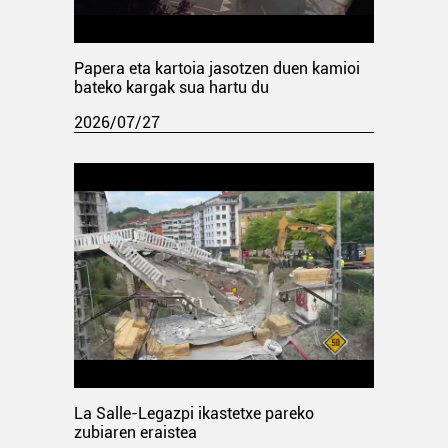
Papera eta kartoia jasotzen duen kamioi
bateko kargak sua hartu du
2026/07/27
La Salle-Legazpi ikastetxe pareko
zubiaren eraistea