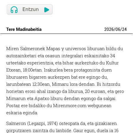
Tere Madinabeitia
2026
/
06
/
24
Miren Salmeronek Mapas y universos liburuan bildu du
autozainketari eta osasun integralari eskainitako 34
urteetako esperientzia, eta bihar aurkeztuko du Kultur
Etxean, 18:00etan. Irakurlea bera protagonista duen
liburuaren bigarren aurkezpen bat ere egingo du,
larunbatean 12:30ean, Mimaru lora dendan. Bi hitzordu
horietan erosi ahal izango da liburua, 20 euroan, eta gero
Mimarun eta Apatxo liburu dendan egongo da salgai.
Postaz ere bidaliko du Mirenmore.com webgunean
eskaria eginda.
Salmeron (Legazpi, 1974) osteopata da, eta gizakiaren
gorputzaren zaintza du lanbide. Gaur egun, duela ia 16