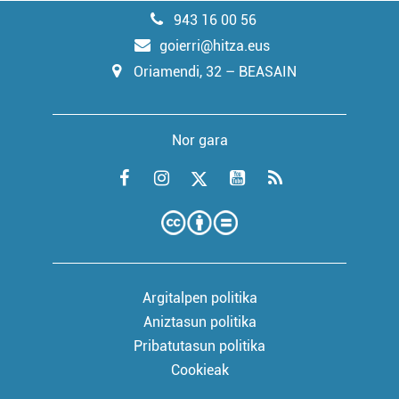
943 16 00 56
goierri@hitza.eus
Oriamendi, 32 – BEASAIN
Nor gara
Argitalpen politika
Aniztasun politika
Pribatutasun politika
Cookieak