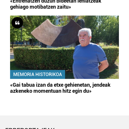
«Entrenatzen duzun bideetan lehiatzeak
gehiago motibatzen zaitu»
MEMORIA HISTORIKOA
«Gai tabua izan da etxe gehienetan, jendeak
azkeneko momentuan hitz egin du»