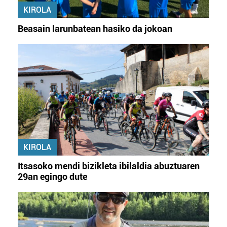
KIROLA
Beasain larunbatean hasiko da jokoan
KIROLA
Itsasoko mendi bizikleta ibilaldia abuztuaren
29an egingo dute