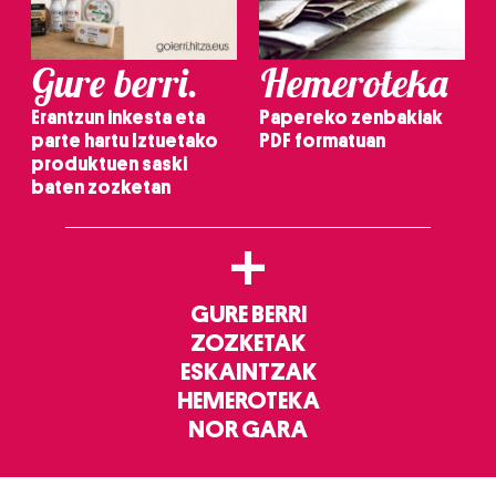
Gure berri.
Hemeroteka
Erantzun inkesta eta
Papereko zenbakiak
parte hartu Iztuetako
PDF formatuan
produktuen saski
baten zozketan
+
GURE BERRI
ZOZKETAK
ESKAINTZAK
HEMEROTEKA
NOR GARA