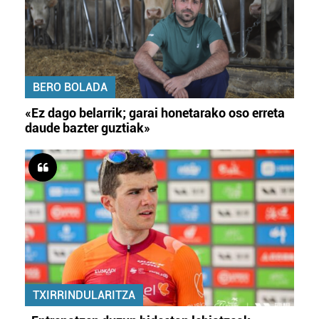
BERO BOLADA
«Ez dago belarrik; garai honetarako oso erreta
daude bazter guztiak»
TXIRRINDULARITZA