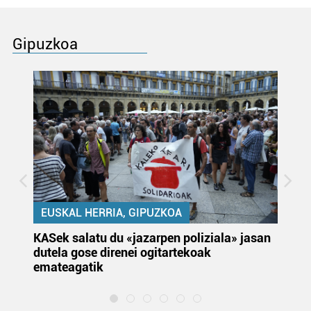
Gipuzkoa
EUSKAL HERRIA, GIPUZKOA
KASek salatu du «jazarpen poliziala» jasan
Pa
dutela gose direnei ogitartekoak
da
emateagatik
«s