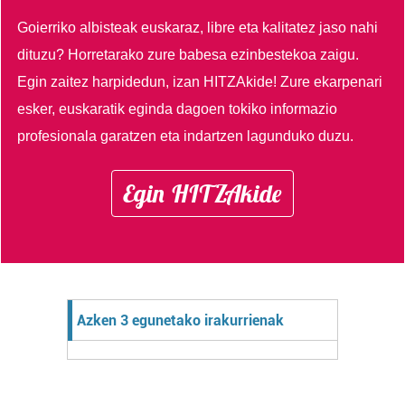
Goierriko albisteak euskaraz, libre eta kalitatez jaso nahi
dituzu?
Horretarako zure babesa ezinbestekoa zaigu.
Egin zaitez harpidedun, izan HITZAkide!
Zure ekarpenari
esker, euskaratik eginda dagoen tokiko informazio
profesionala garatzen eta indartzen lagunduko duzu.
Egin HITZAkide
Azken 3 egunetako irakurrienak