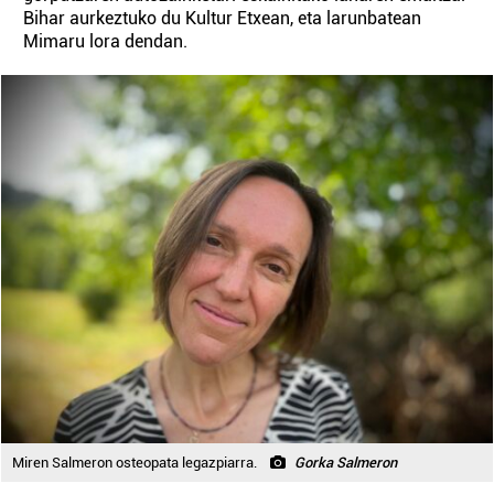
Bihar aurkeztuko du Kultur Etxean, eta larunbatean
Mimaru lora dendan.
Miren Salmeron osteopata legazpiarra.
Gorka Salmeron