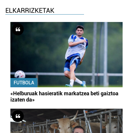
ELKARRIZKETAK
FUTBOLA
«Helburuak hasieratik markatzea beti gaiztoa
izaten da»