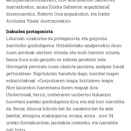
marrazkiekin, anaia [Gorka Salmeron argazkilaria]
diseinuarekin, Roberto Oria argazkiekin, eta Iratxe
Arriluzea ‘Itzala’ ilustrazioekin».
Irakurlea protagonista
Liburuan «irakurlea da protagonista, eta gorputza
zaintzeko gonbidapena. Hitzaldietako azalpenekin ikusi
nuen jendeak ulertzen zituela, eta ondo hartzen zituela,
baina hura nola gauzatu ez zekiela geratzen zela.
Horregatik pentsatu nuen idatzita jasotzea, azalpen haiek
gerturatzea». Kapitulutan banatuta dago, hainbat mapei
eskainitakoak: «Gorputzaren mapa, bizitzaren mapa…
Nire lanarekin harremana duten mapak dira.
Unibertsoak, berriz, norberaren unibertso bukaezin
horretara joateko gonbidapena dira, eta atal hori narratiba
da. Beraz, liburua hibrido bat da: saiakera bat da alde
batetik, atsegina, erakargarria, erraza, arina… nire 34
urteko formakuntzan jasotakoa islatzeko, eta narratiba
zati hori».