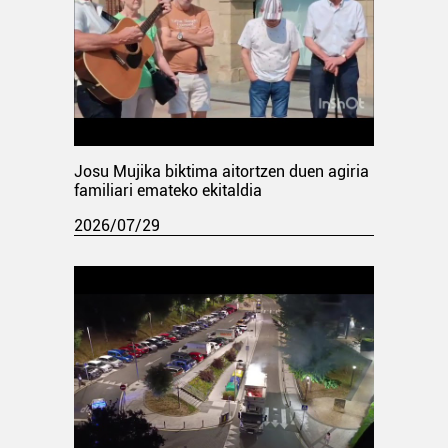
Josu Mujika biktima aitortzen duen agiria
familiari emateko ekitaldia
2026/07/29