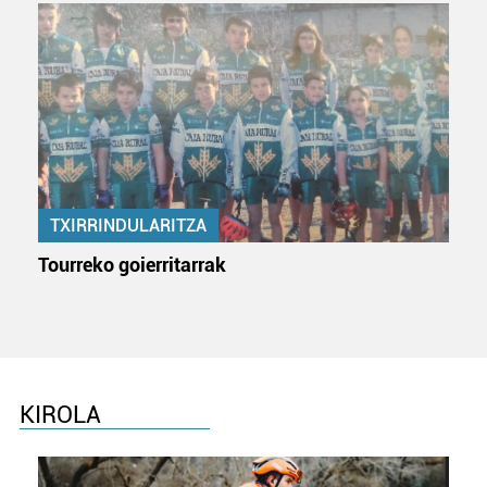
duten interes legitimoa eta horren aurka nola egin
dezakezun ikusteko.
Lortu zure datu pertsonalak prozesatzeko moduari
buruzko informazio gehiago eta ezarri zure lehentasunak
datuen atalean. Edozein unetan alda edo ken dezakezu
zure baimena Cookieen adierazpenean.
TXIRRINDULARITZA
Webgune honek cookie propioak eta hirugarrenen cookie-
fitxategiak erabiltzen ditu. Zure esperientzia eta
Tourreko goierritarrak
zerbitzuak hobetzeko asmoz, cookie teknologiaz
baliatzen gara. Ohar hau onartuz gero, teknologia hori
erabiltzeko baimen esplizitua ematen diguzu.
Gehiago
irakurri
KIROLA