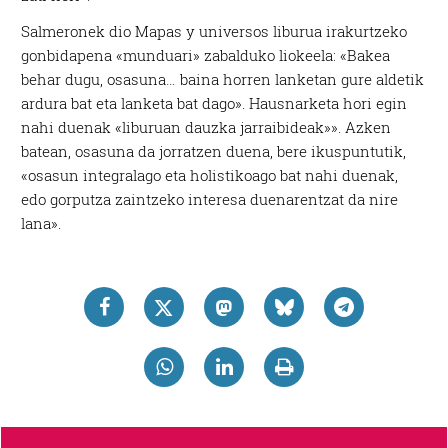
Salmeronek dio Mapas y universos liburua irakurtzeko
gonbidapena «munduari» zabalduko liokeela: «Bakea
behar dugu, osasuna… baina horren lanketan gure aldetik
ardura bat eta lanketa bat dago». Hausnarketa hori egin
nahi duenak «liburuan dauzka jarraibideak»». Azken
batean, osasuna da jorratzen duena, bere ikuspuntutik,
«osasun integralago eta holistikoago bat nahi duenak,
edo gorputza zaintzeko interesa duenarentzat da nire
lana».