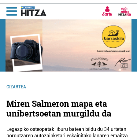
Sartu
GIZARTEA
Miren Salmeron mapa eta
unibertsoetan murgildu da
Legazpiko osteopatak liburu batean bildu du 34 urtetan
gorputzaren autozainketari eskainitako lanaren emaitza.