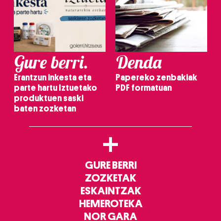
Gure berri.
Denda
Erantzun inkesta eta
Papereko zenbakiak
parte hartu Iztuetako
PDF formatuan
produktuen saski
baten zozketan
+
GURE BERRI
ZOZKETAK
ESKAINTZAK
HEMEROTEKA
NOR GARA