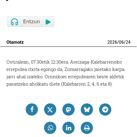
Otamotz
2026
/
06
/
24
Ostiralean, 07:30etik 12:30era, Areizaga-Kalebarreneko
errepidea itxita egongo da, Zumarragako jaietako karpa
jarri ahal izateko. Oinezkoei errepidearen beste aldetik
pasatzeko aholkatu diete (Kalebarren 2, 4, 6 eta 8).