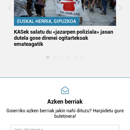
EUSKAL HERRIA, GIPUZKOA
KASek salatu du «jazarpen poliziala» jasan
Pa
dutela gose direnei ogitartekoak
da
emateagatik
«s
Azken berriak
Goierriko azken berriak jakin nahi dituzu? Harpidetu gure
buletinera!