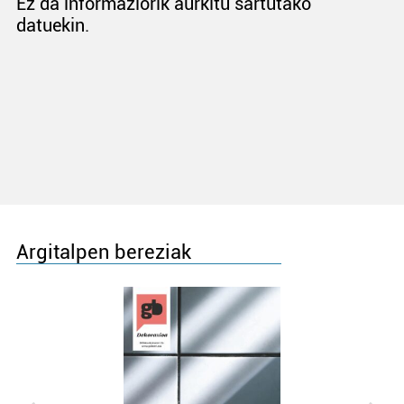
Ez da informaziorik aurkitu sartutako
datuekin.
Argitalpen bereziak