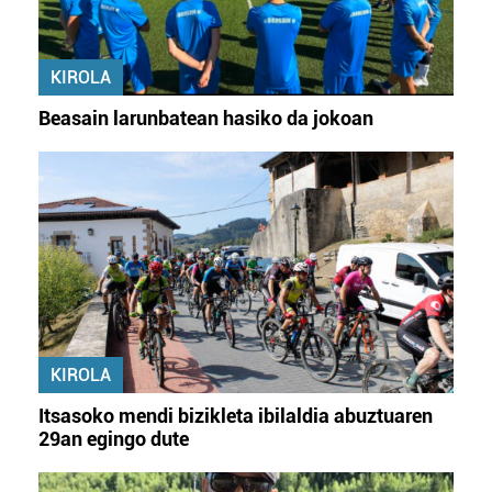
KIROLA
Beasain larunbatean hasiko da jokoan
KIROLA
Itsasoko mendi bizikleta ibilaldia abuztuaren
29an egingo dute