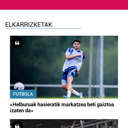
ELKARRIZKETAK
FUTBOLA
«Helburuak hasieratik markatzea beti gaiztoa
izaten da»