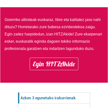
Goierriko albisteak euskaraz, libre eta kalitatez jaso nahi
dituzu?
Horretarako zure babesa ezinbestekoa zaigu.
Egin zaitez harpidedun, izan HITZAkide!
Zure ekarpenari
esker, euskaratik eginda dagoen tokiko informazio
profesionala garatzen eta indartzen lagunduko duzu.
Egin HITZAkide
Azken 3 egunetako irakurrienak