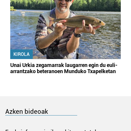
KIROLA
Unai Urkia zegamarrak laugarren egin du euli-
arrantzako beteranoen Munduko Txapelketan
Azken bideoak