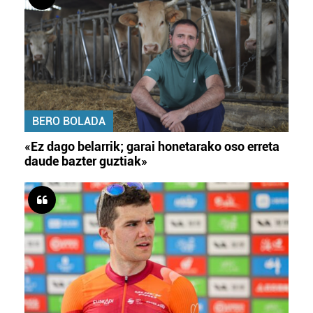
BERO BOLADA
«Ez dago belarrik; garai honetarako oso erreta
daude bazter guztiak»