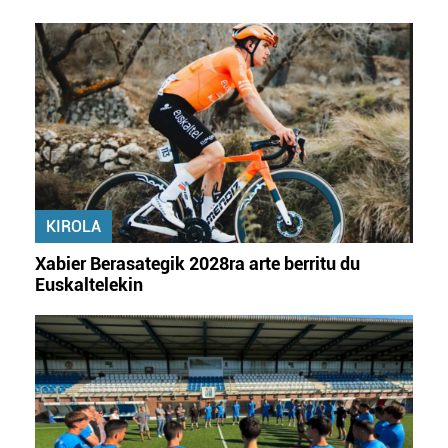
datuen atalean. Edozein unetan alda edo ken dezakezu
zure baimena Cookieen adierazpenean.
Webgune honek cookie propioak eta hirugarrenen cookie-
fitxategiak erabiltzen ditu. Zure esperientzia eta
zerbitzuak hobetzeko asmoz, cookie teknologiaz
baliatzen gara. Ohar hau onartuz gero, teknologia hori
erabiltzeko baimen esplizitua ematen diguzu.
Gehiago
irakurri
KIROLA
Xabier Berasategik 2028ra arte berritu du
Euskaltelekin