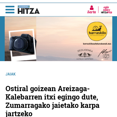
Sartu
JAIAK
Ostiral goizean Areizaga-
Kalebarren itxi egingo dute,
Zumarragako jaietako karpa
jartzeko