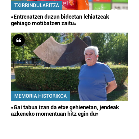
TXIRRINDULARITZA
«Entrenatzen duzun bideetan lehiatzeak
gehiago motibatzen zaitu»
MEMORIA HISTORIKOA
«Gai tabua izan da etxe gehienetan, jendeak
azkeneko momentuan hitz egin du»