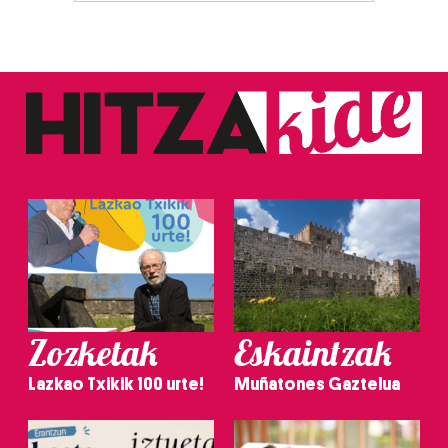
Zozketak
Eskaintzak
Lazkao Txikik 100 urte!
Muñatones Gaztelua