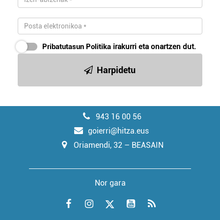
Pribatutasun Politika
irakurri eta onartzen dut.
Harpidetu
943 16 00 56
goierri@hitza.eus
Oriamendi, 32 – BEASAIN
Nor gara