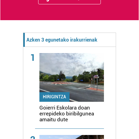
Azken 3 egunetako irakurrienak
1
HIRIGINTZA
Goierri Eskolara doan
errepideko biribilgunea
amaitu dute