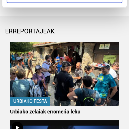
specific characteristics (fingerprinting)
Find out more about how your personal data is processed
and set your preferences in the
details section
.
ERREPORTAJEAK
Guk eta gure bazkideek zure datu pertsonalak
prozesatzen ditugu, zure IP zenbakia, besteak beste,
teknologia erabiliz, cookieak adibidez, iragarki eta eduki
pertsonalizatuak eskaintzeko, iragarkiak eta edukia
neurtzeko, jendeari buruzko informazioa biltzeko eta
produktuak garatzeko. Zure datuak nork eta zertarako
erabiltzen dituen hauta dezakezu.
Bazkide batzuek ez dizute baimenik eskatzen, eta beren
interes komertzial legitimoetan babesten dira. Ikusi gure
bazkideen zerrenda, beren ustez zein helburutarako
URBIAKO FESTA
duten interes legitimoa eta horren aurka nola egin
Urbiako zelaiak erromeria leku
dezakezun ikusteko.
Lortu zure datu pertsonalak prozesatzeko moduari