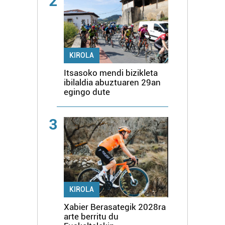
2
KIROLA
Itsasoko mendi bizikleta
ibilaldia abuztuaren 29an
egingo dute
3
KIROLA
Xabier Berasategik 2028ra
arte berritu du