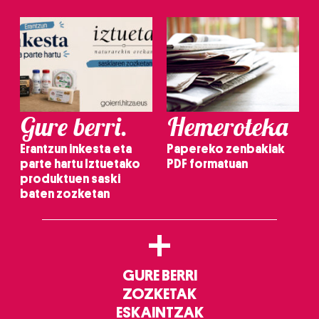
Gure berri.
Hemeroteka
Erantzun inkesta eta
Papereko zenbakiak
parte hartu Iztuetako
PDF formatuan
produktuen saski
baten zozketan
+
GURE BERRI
ZOZKETAK
ESKAINTZAK