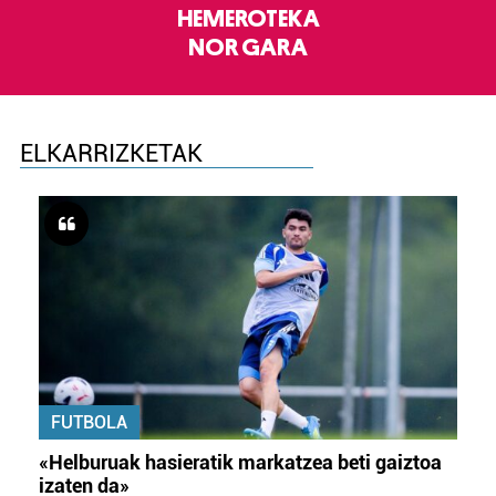
HEMEROTEKA
NOR GARA
ELKARRIZKETAK
FUTBOLA
«Helburuak hasieratik markatzea beti gaiztoa
izaten da»