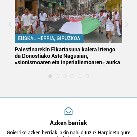
EUSKAL HERRIA, GIPUZKOA
Palestinarekin Elkartasuna kalera irtengo
Do
da Donostiako Aste Nagusian,
du
«sionismoaren eta inperialismoaren» aurka
et
Azken berriak
Goierriko azken berriak jakin nahi dituzu? Harpidetu gure