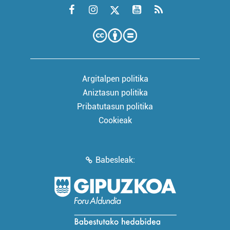
Argitalpen politika
Aniztasun politika
Pribatutasun politika
Cookieak
Babesleak: