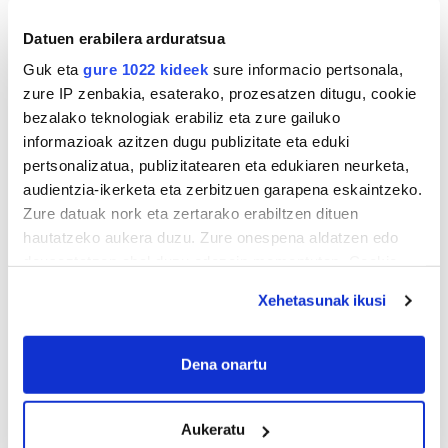
Datuen erabilera arduratsua
TXIRRINDULARITZA
Guk eta
gure 1022 kideek
sure informacio pertsonala,
zure IP zenbakia, esaterako, prozesatzen ditugu, cookie
«Entrenatzen duzun bideetan lehiatzeak
bezalako teknologiak erabiliz eta zure gailuko
gehiago motibatzen zaitu»
informazioak azitzen dugu publizitate eta eduki
pertsonalizatua, publizitatearen eta edukiaren neurketa,
audientzia-ikerketa eta zerbitzuen garapena eskaintzeko.
Zure datuak nork eta zertarako erabiltzen dituen
hautatzeko aukera duzu. Zure onespena aldatzen edo
deuseztatzen ahal duzu edozein momentutan, Cookie
deklaraziotik edo Privacy triggerean klikatuz.
Xehetasunak ikusi
If you allow, we would also like to:
MEMORIA HISTORIKOA
Collect information about your geographical
Dena onartu
location which can be accurate to within several
«Gai tabua izan da etxe gehienetan, jendeak
meters
azkeneko momentuan hitz egin du»
Aukeratu
Identify your device by actively scanning it for