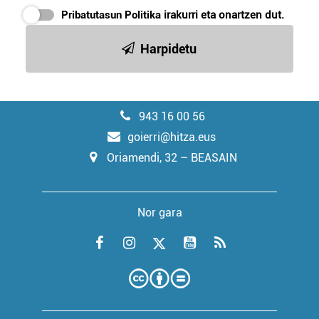
Pribatutasun Politika
irakurri eta onartzen dut.
Harpidetu
943 16 00 56
goierri@hitza.eus
Oriamendi, 32 – BEASAIN
Nor gara