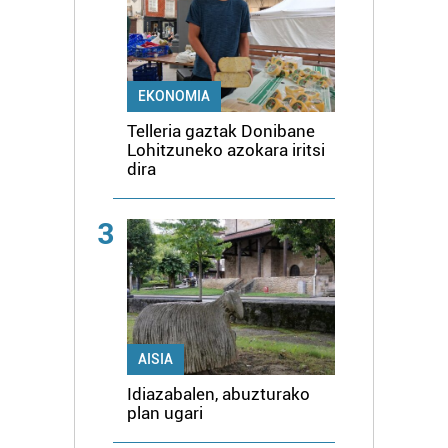
EKONOMIA
Telleria gaztak Donibane
Lohitzuneko azokara iritsi
dira
3
AISIA
Idiazabalen, abuzturako
plan ugari