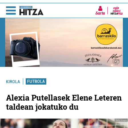
Sartu
FUTBOLA
KIROLA
Alexia Putellasek Elene Leteren
taldean jokatuko du