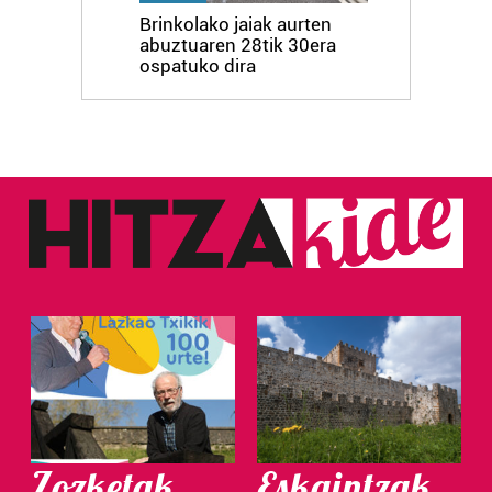
Brinkolako jaiak aurten
abuztuaren 28tik 30era
ospatuko dira
Zozketak
Eskaintzak