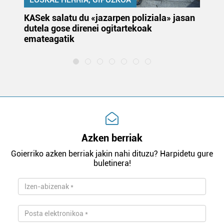
KASek salatu du «jazarpen poliziala» jasan
Pa
dutela gose direnei ogitartekoak
da
emateagatik
«s
Azken berriak
Goierriko azken berriak jakin nahi dituzu? Harpidetu gure
buletinera!