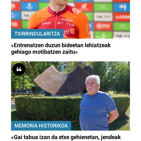
TXIRRINDULARITZA
«Entrenatzen duzun bideetan lehiatzeak
gehiago motibatzen zaitu»
MEMORIA HISTORIKOA
«Gai tabua izan da etxe gehienetan, jendeak