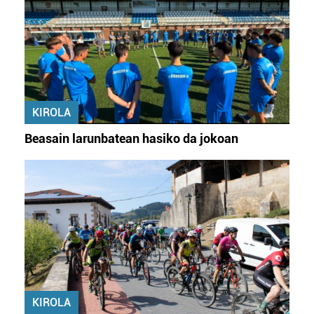
KIROLA
Beasain larunbatean hasiko da jokoan
KIROLA