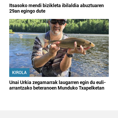
Itsasoko mendi bizikleta ibilaldia abuztuaren
29an egingo dute
KIROLA
Unai Urkia zegamarrak laugarren egin du euli-
arrantzako beteranoen Munduko Txapelketan