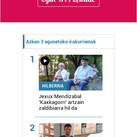
Azken 3 egunetako irakurrienak
1
HILBERRIA
Jexux Mendizabal
'Kaxkagorri' artzain
zaldibiarra hil da
2