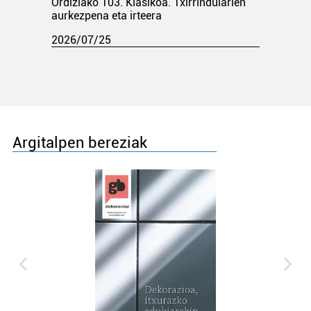
Ordiziako 103. Klasikoa. Txirrindularien
aurkezpena eta irteera
2026/07/25
Argitalpen bereziak