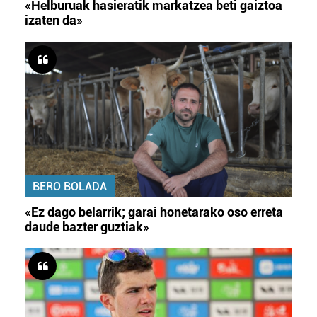
«Helburuak hasieratik markatzea beti gaiztoa
izaten da»
BERO BOLADA
«Ez dago belarrik; garai honetarako oso erreta
daude bazter guztiak»