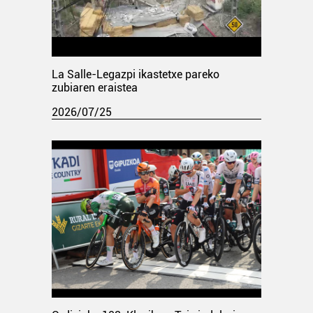
La Salle-Legazpi ikastetxe pareko
zubiaren eraistea
2026/07/25