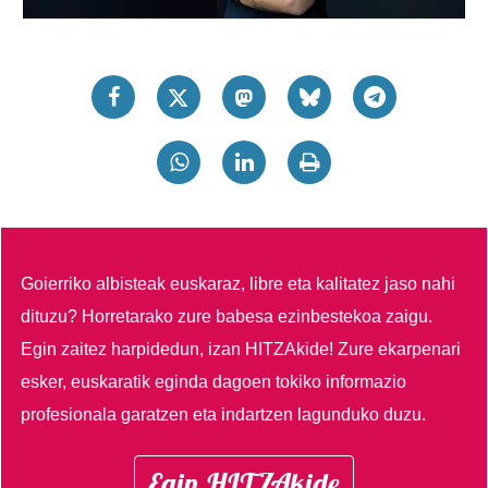
Goierriko albisteak euskaraz, libre eta kalitatez jaso nahi
dituzu?
Horretarako zure babesa ezinbestekoa zaigu.
Egin zaitez harpidedun, izan HITZAkide!
Zure ekarpenari
esker, euskaratik eginda dagoen tokiko informazio
profesionala garatzen eta indartzen lagunduko duzu.
Egin HITZAkide