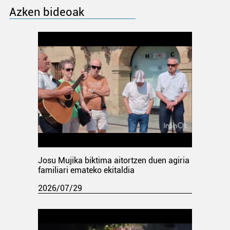
Azken bideoak
Josu Mujika biktima aitortzen duen agiria
familiari emateko ekitaldia
2026/07/29