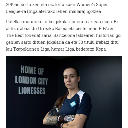
2019an sortu zen eta iaz lortu zuen Women’s Super
League-ra (Ingalaterrako lehen mailara) igotzea.
Putellas munduko futbol jokalari onenen artean dago. Bi
aldiz irabazi du Urrezko Baloia eta beste bitan FIFAren
The Best (onena) saria. Bartzelona taldearen historian gol
gehien sartu dituen jokalaria da eta 38 titulu irabazi ditu:
lau Txapeldunen Liga, hamar Liga, bederatzi Kopa…