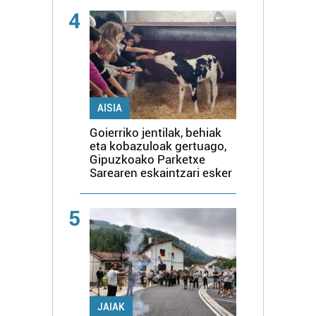
4
AISIA
Goierriko jentilak, behiak
eta kobazuloak gertuago,
Gipuzkoako Parketxe
Sarearen eskaintzari esker
5
JAIAK