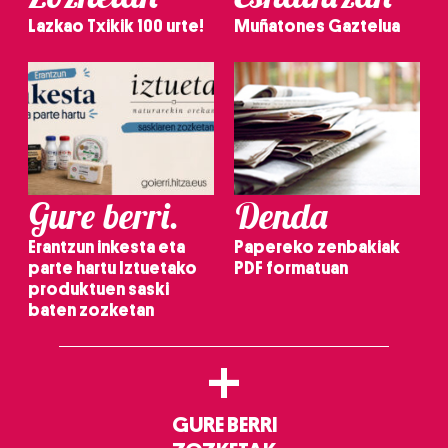
Lazkao Txikik 100 urte!
Muñatones Gaztelua
Gure berri.
Denda
Erantzun inkesta eta
Papereko zenbakiak
parte hartu Iztuetako
PDF formatuan
produktuen saski
baten zozketan
+
GURE BERRI