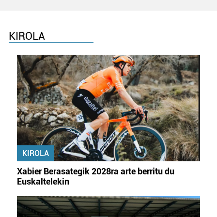
KIROLA
KIROLA
Xabier Berasategik 2028ra arte berritu du
Euskaltelekin