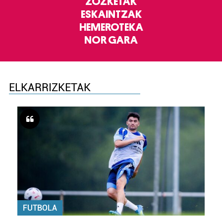
ZOZKETAK
ESKAINTZAK
HEMEROTEKA
NOR GARA
ELKARRIZKETAK
FUTBOLA