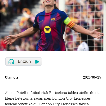
Otamotz
2026
/
06
/
25
Alexia Putellas futbolariak Bartzelona taldea utziko du eta
Elene Lete zumarragarraren London City Lionesses
taldean jokatuko du. London City Lionesses taldea