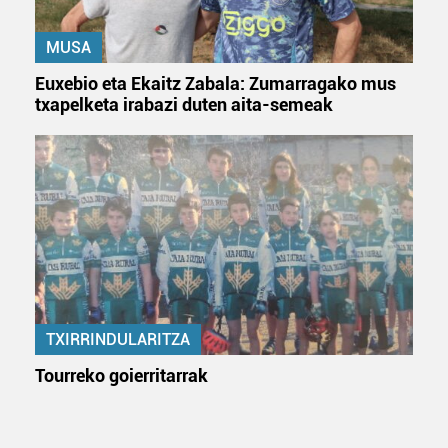
MUSA
Euxebio eta Ekaitz Zabala: Zumarragako mus
txapelketa irabazi duten aita-semeak
TXIRRINDULARITZA
Tourreko goierritarrak