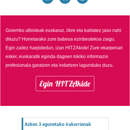
Goierriko albisteak euskaraz, libre eta kalitatez jaso nahi
dituzu?
Horretarako zure babesa ezinbestekoa zaigu.
Egin zaitez harpidedun, izan HITZAkide!
Zure ekarpenari
esker, euskaratik eginda dagoen tokiko informazio
profesionala garatzen eta indartzen lagunduko duzu.
Egin HITZAkide
Azken 3 egunetako irakurrienak