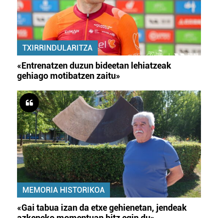
TXIRRINDULARITZA
«Entrenatzen duzun bideetan lehiatzeak
gehiago motibatzen zaitu»
MEMORIA HISTORIKOA
«Gai tabua izan da etxe gehienetan, jendeak
azkeneko momentuan hitz egin du»