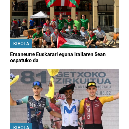
KIROLA
Emaneurre Euskarari eguna irailaren 5ean
ospatuko da
KIROLA