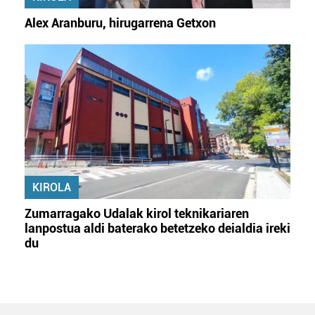
Alex Aranburu, hirugarrena Getxon
KIROLA
Zumarragako Udalak kirol teknikariaren
lanpostua aldi baterako betetzeko deialdia ireki
du