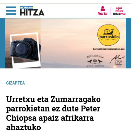
Sartu
GIZARTEA
Urretxu eta Zumarragako
parrokietan ez dute Peter
Chiopsa apaiz afrikarra
ahaztuko