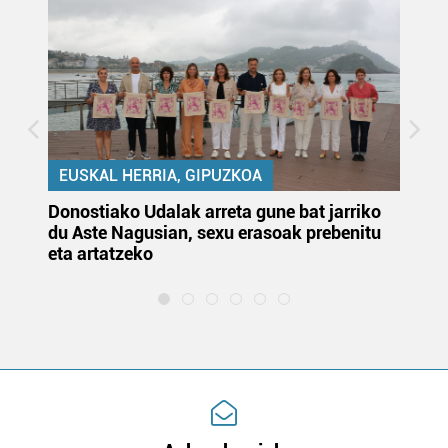
EUSKAL HERRIA, GIPUZKOA
Donostiako Udalak arreta gune bat jarriko
Ur
du Aste Nagusian, sexu erasoak prebenitu
es
eta artatzeko
lu