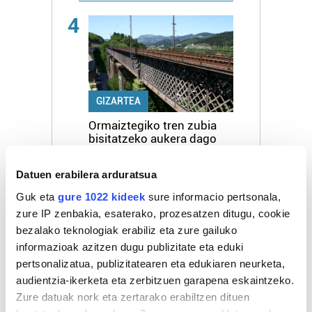
4
GIZARTEA
Ormaiztegiko tren zubia
bisitatzeko aukera dago
bihar
Datuen erabilera arduratsua
5
Guk eta
gure 1022 kideek
sure informacio pertsonala,
zure IP zenbakia, esaterako, prozesatzen ditugu, cookie
bezalako teknologiak erabiliz eta zure gailuko
informazioak azitzen dugu publizitate eta eduki
pertsonalizatua, publizitatearen eta edukiaren neurketa,
audientzia-ikerketa eta zerbitzuen garapena eskaintzeko.
EUSKARA
Zure datuak nork eta zertarako erabiltzen dituen
Eingo taldeak musika eta