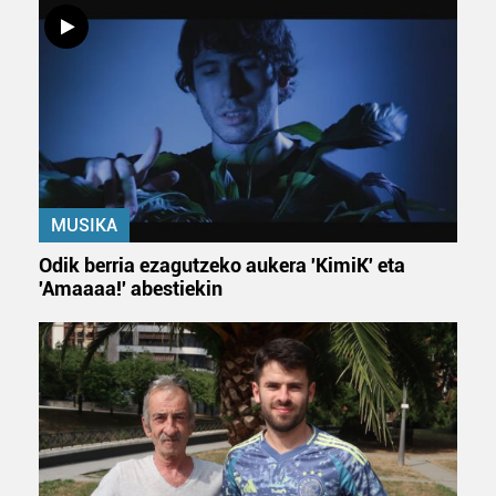
MUSIKA
Odik berria ezagutzeko aukera 'KimiK' eta
'Amaaaa!' abestiekin