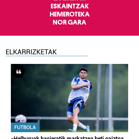
irakurri
ESKAINTZAK
HEMEROTEKA
NOR GARA
ELKARRIZKETAK
FUTBOLA
«Helburuak hasieratik markatzea beti gaiztoa