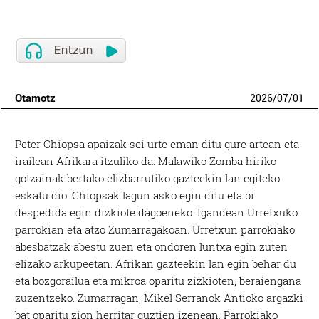
Otamotz
2026
/
07
/
01
Peter Chiopsa apaizak sei urte eman ditu gure artean eta
irailean Afrikara itzuliko da: Malawiko Zomba hiriko
gotzainak bertako elizbarrutiko gazteekin lan egiteko
eskatu dio. Chiopsak lagun asko egin ditu eta bi
despedida egin dizkiote dagoeneko. Igandean Urretxuko
parrokian eta atzo Zumarragakoan. Urretxun parrokiako
abesbatzak abestu zuen eta ondoren luntxa egin zuten
elizako arkupeetan. Afrikan gazteekin lan egin behar du
eta bozgorailua eta mikroa oparitu zizkioten, beraiengana
zuzentzeko. Zumarragan, Mikel Serranok Antioko argazki
bat oparitu zion herritar guztien izenean. Parrokiako