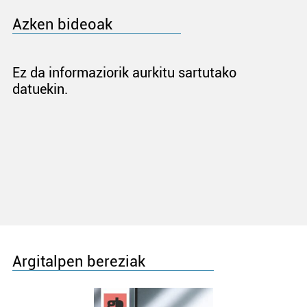
Azken bideoak
Ez da informaziorik aurkitu sartutako
datuekin.
Argitalpen bereziak