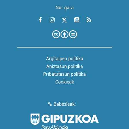
Nor gara
Argitalpen politika
Aniztasun politika
Pribatutasun politika
Cookieak
Babesleak: