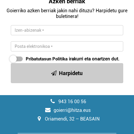
Azken berriak
Goierriko azken berriak jakin nahi dituzu? Harpidetu gure
buletinera!
Pribatutasun Politika
irakurri eta onartzen dut.
Harpidetu
943 16 00 56
goierri@hitza.eus
Oriamendi, 32 – BEASAIN