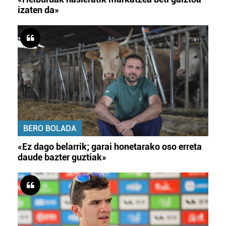
izaten da»
BERO BOLADA
«Ez dago belarrik; garai honetarako oso erreta
daude bazter guztiak»