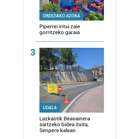
ORDIZIAKO AZOKA
Piperrei iritsi zaie
gorritzeko garaia
3
UDALA
Lazkaotik Beasainera
sartzeko bidea itxita,
Senpere kalean