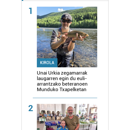
1
KIROLA
Unai Urkia zegamarrak
laugarren egin du euli-
arrantzako beteranoen
Munduko Txapelketan
2