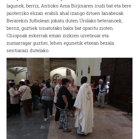
lagunek, berriz, Antioko Ama Birjinaren irudi bat eta bere
jaioterriko elizan erabili ahal izango dituen lanabesak.
Berarekin futbolean jokatu duten Urolako beteranoek,
berriz, guztiek sinatutako baloi bat oparitu zioten.
Chiopsak eskerrak eman zizkien urretxuar eta
zumarragar guztiei, lehen egunetik etxean bezala
sentiarazi dutelako.