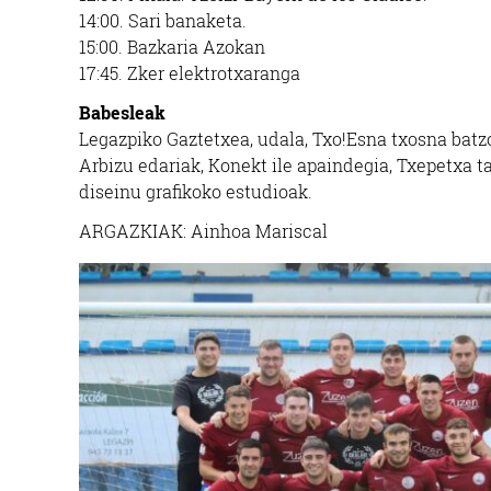
14:00. Sari banaketa.
15:00. Bazkaria Azokan
17:45. Zker elektrotxaranga
Babesleak
Legazpiko Gaztetxea, udala, Txo!Esna txosna batzor
Arbizu edariak, Konekt ile apaindegia, Txepetxa ta
diseinu grafikoko estudioak.
ARGAZKIAK: Ainhoa Mariscal