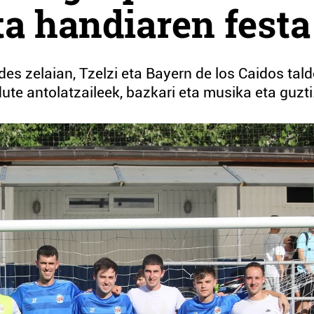
ta handiaren festa
des zelaian, Tzelzi eta Bayern de los Caidos tal
ute antolatzaileek, bazkari eta musika eta guzti