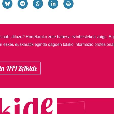
so nahi dituzu?
Horretarako zure babesa ezinbestekoa zaigu. Eg
i esker, euskaratik eginda dagoen tokiko informazio profesiona
in HITZAkide