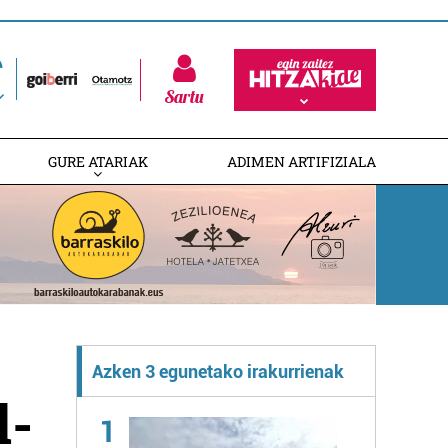
Sartu
GURE ATARIAK
ADIMEN ARTIFIZIALA
Azken 3 egunetako irakurrienak
l-
1