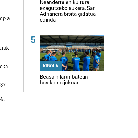
Neandertalen kultura
ezagutzeko aukera, San
Adrianera bisita gidatua
impia
eginda
5
riak
eska
KIROLA
Beasain larunbatean
hasiko da jokoan
 37
eko