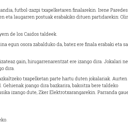
ndia, futbol-zazpi txapelketaren finalarekin. Irene Paredes
ren eta laugarren postuak erabakiko dituen partidarekin: Ol
yern de los Caidos taldeek.
aina egun osora zabalduko da, batez ere finala erabaki eta sa
zateaz gain, hirugarrenarentzat ere izango dira. Jokalari n
go dira.
azkaltzeko txapelketan parte hartu duten jokalariak. Aurten
il. Gehienak joango dira bazkarira, bakoitza bere taldeko
sika izango dute, Zker Elektrotxarangarekin. Parranda gau
eko.