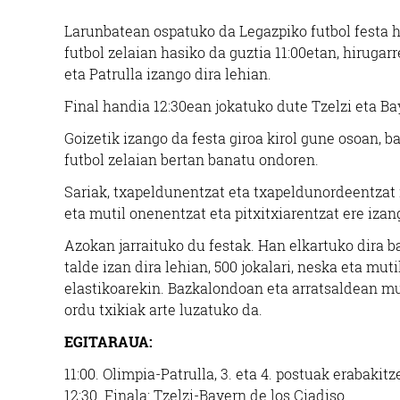
Larunbatean ospatuko da Legazpiko futbol festa ha
futbol zelaian hasiko da guztia 11:00etan, hirugar
eta Patrulla izango dira lehian.
Final handia 12:30ean jokatuko dute Tzelzi eta Ba
Goizetik izango da festa giroa kirol gune osoan, b
futbol zelaian bertan banatu ondoren.
Sariak, txapeldunentzat eta txapeldunordeentzat i
eta mutil onenentzat eta pitxitxiarentzat ere izan
Azokan jarraituko du festak. Han elkartuko dira b
talde izan dira lehian, 500 jokalari, neska eta mut
elastikoarekin. Bazkalondoan eta arratsaldean mu
ordu txikiak arte luzatuko da.
EGITARAUA:
11:00. Olimpia-Patrulla, 3. eta 4. postuak erabakitz
12:30. Finala: Tzelzi-Bayern de los Ciadiso.