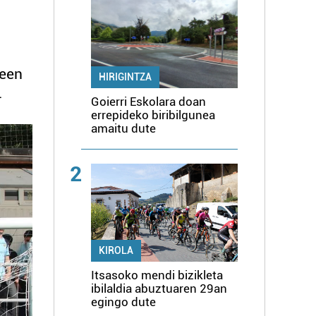
deen
HIRIGINTZA
.
Goierri Eskolara doan
errepideko biribilgunea
amaitu dute
2
KIROLA
Itsasoko mendi bizikleta
ibilaldia abuztuaren 29an
egingo dute