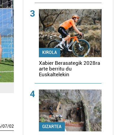
3
KIROLA
Xabier Berasategik 2028ra
arte berritu du
Euskaltelekin
4
6
/
07
/
02
GIZARTEA