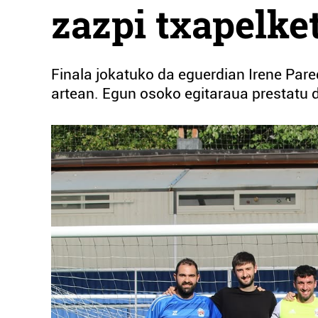
zazpi txapelke
Finala jokatuko da eguerdian Irene Pare
artean. Egun osoko egitaraua prestatu d