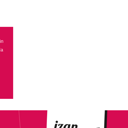
in
la