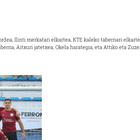
dea, Ilinti merkatari elkartea, KTE kaleko tabernari elkarte
berna, Aitxuri jatetxea, Okela harategia, eta Attiko eta Zuz