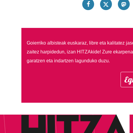
Goierriko albisteak euskaraz, libre eta kalitatez ja
zaitez harpidedun, izan HITZAkide!
Zure ekarpenar
garatzen eta indartzen lagunduko duzu.
Eg