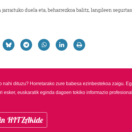
 jarraituko duela eta, beharrezkoa balitz, langileen segurta
so nahi dituzu?
Horretarako zure babesa ezinbestekoa zaigu. Eg
i esker, euskaratik eginda dagoen tokiko informazio profesiona
in HITZAkide