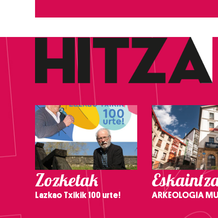
Zozketak
Eskaintz
Lazkao Txikik 100 urte!
ARKEOLOGIA M