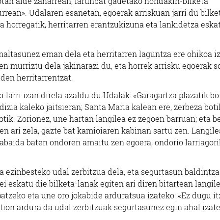
otan alde zaharrean, larunbat gauetako hondakin-bilketa
urrean». Udalaren esanetan, egoerak arriskuan jarri du bilke
 horregatik, herritarren erantzukizuna eta lankidetza eska
maltasunez eman dela eta herritarren laguntza ere ohikoa i
en murriztu dela jakinarazi du, eta horrek arrisku egoerak s
uden herritarrentzat.
i larri izan direla azaldu du Udalak: «Garagartza plazatik bo
dizia kaleko jaitsieran; Santa Maria kalean ere, zerbeza boti
otik. Zorionez, une hartan langilea ez zegoen barruan; eta b
en ari zela, gazte bat kamioiaren kabinan sartu zen. Langil
ztabaida baten ondoren amaitu zen egoera, ondorio larriagori
 ezinbesteko udal zerbitzua dela, eta segurtasun baldintza
ei eskatu die bilketa-lanak egiten ari diren bitartean langil
patzeko eta une oro jokabide arduratsua izateko: «Ez dugu i
uztion ardura da udal zerbitzuak segurtasunez egin ahal izat