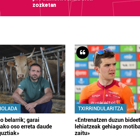
zozketan
BOLADA
TXIRRINDULARITZA
o belarrik; garai
«Entrenatzen duzun bidee
ako oso erreta daude
lehiatzeak gehiago motib
guztiak»
zaitu»