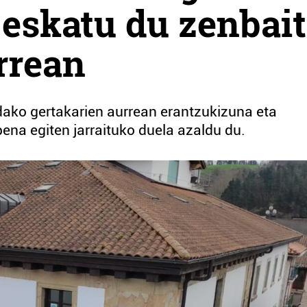
eskatu du zenbait
rrean
ako gertakarien aurrean erantzukizuna eta
pena egiten jarraituko duela azaldu du.