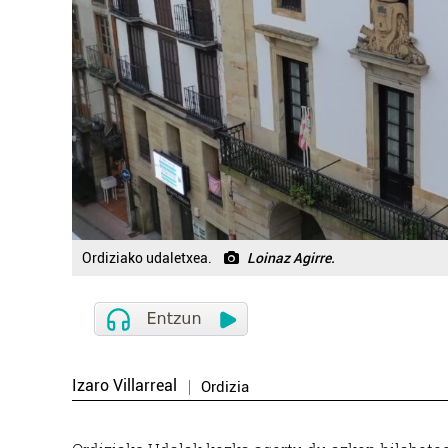
Ordiziako udaletxea.
Loinaz Agirre.
Izaro Villarreal
Ordizia