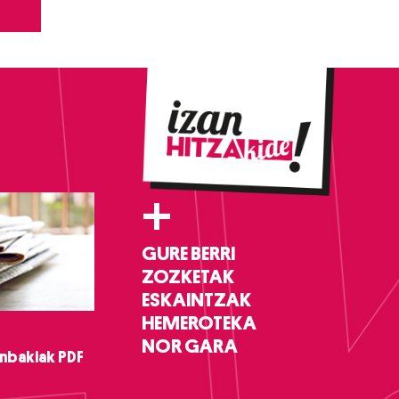
+
GURE BERRI
ZOZKETAK
ESKAINTZAK
HEMEROTEKA
NOR GARA
nbakiak PDF