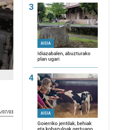
3
AISIA
Idiazabalen, abuzturako
plan ugari
4
6
/
07
/
03
AISIA
Goierriko jentilak, behiak
eta kobazuloak gertuago,