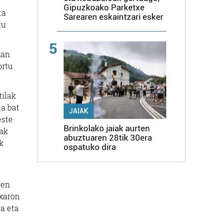
Gipuzkoako Parketxe
ta
Sarearen eskaintzari esker
tu
5
zan
ortu
tilak
la bat
JAIAK
este
Brinkolako jaiak aurten
eak
abuztuaren 28tik 30era
k
ospatuko dira
een
txaron
ea eta