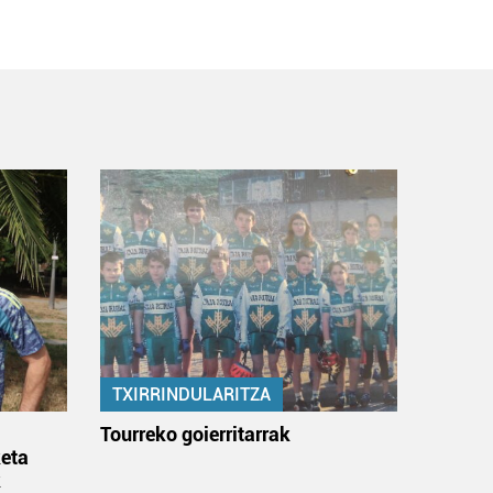
TXIRRINDULARITZA
:
Tourreko goierritarrak
eta
k