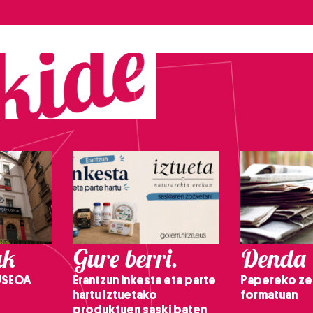
ak
Gure berri.
Denda
USEOA
Erantzun inkesta eta parte
Papereko ze
hartu Iztuetako
formatuan
produktuen saski baten