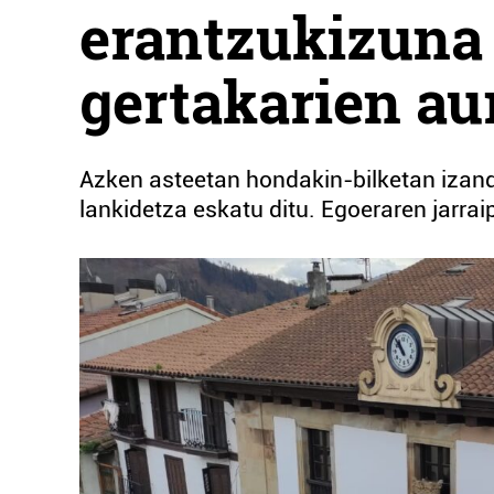
erantzukizuna 
gertakarien au
Azken asteetan hondakin-bilketan izand
lankidetza eskatu ditu. Egoeraren jarrai