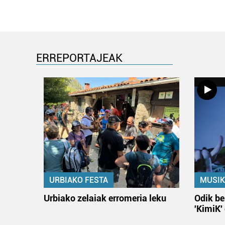
ERREPORTAJEAK
URBIAKO FESTA
MUSIK
Urbiako zelaiak erromeria leku
Odik be
'KimiK'