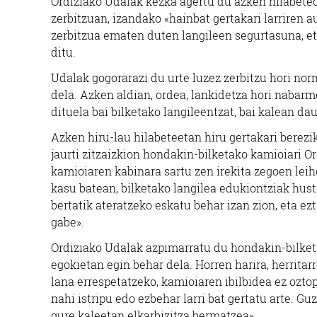
Ordiziako Udalak kezka agertu du azken hilabete
zerbitzuan, izandako «hainbat gertakari larriren a
zerbitzua ematen duten langileen segurtasuna, eta
ditu.
Udalak gogorarazi du urte luzez zerbitzu hori nor
dela. Azken aldian, ordea, lankidetza hori nabarm
dituela bai bilketako langileentzat, bai kalean da
Azken hiru-lau hilabeteetan hiru gertakari berezik
jaurti zitzaizkion hondakin-bilketako kamioiari Or
kamioiaren kabinara sartu zen irekita zegoen leih
kasu batean, bilketako langilea edukiontziak hust
bertatik ateratzeko eskatu behar izan zion, eta e
gabe».
Ordiziako Udalak azpimarratu du hondakin-bilketa
egokietan egin behar dela. Horren harira, herritarr
lana errespetatzeko, kamioiaren ibilbidea ez ozto
nahi istripu edo ezbehar larri bat gertatu arte. G
gure kaleetan elkarbizitza bermatzea».