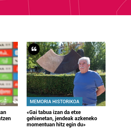
MEMORIA HISTORIKOA
tan
«Gai tabua izan da etxe
atzen
gehienetan, jendeak azkeneko
momentuan hitz egin du»