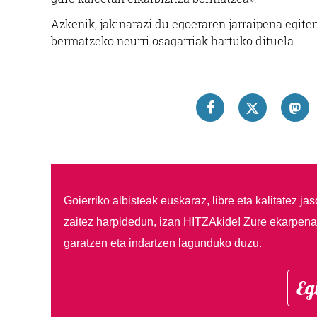
Azkenik, jakinarazi du egoeraren jarraipena egiten
bermatzeko neurri osagarriak hartuko dituela.
Goierriko albisteak euskaraz, libre eta kalitatez ja
zaitez harpidedun, izan HITZAkide!
Zure ekarpenar
garatzen eta indartzen lagunduko duzu.
Eg