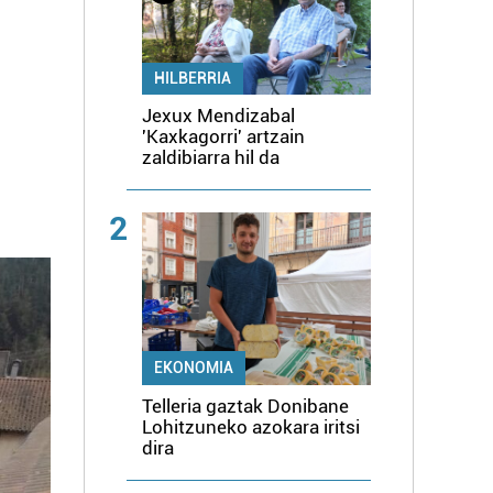
HILBERRIA
Jexux Mendizabal
'Kaxkagorri' artzain
zaldibiarra hil da
2
EKONOMIA
Telleria gaztak Donibane
Lohitzuneko azokara iritsi
dira