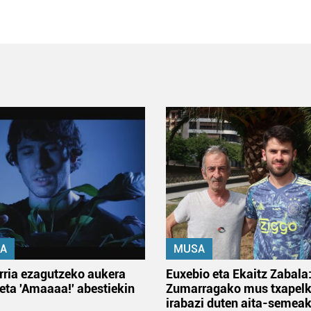
A
MUSA
rria ezagutzeko aukera
Euxebio eta Ekaitz Zabala
 eta 'Amaaaa!' abestiekin
Zumarragako mus txapelk
irabazi duten aita-semea