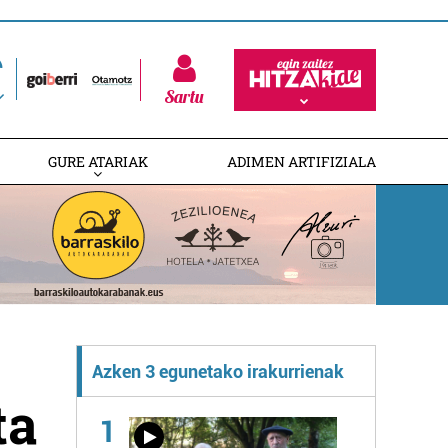
Sartu
GURE ATARIAK
ADIMEN ARTIFIZIALA
Azken 3 egunetako irakurrienak
ta
1