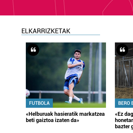
ELKARRIZKETAK
FUTBOLA
BERO 
«Helburuak hasieratik markatzea
«Ez dag
beti gaiztoa izaten da»
honetar
bazter 